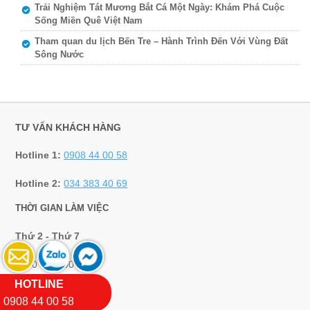
Trải Nghiệm Tát Mương Bắt Cá Một Ngày: Khám Phá Cuộc
Sống Miền Quê Việt Nam
Tham quan du lịch Bến Tre – Hành Trình Đến Với Vùng Đất
Sông Nước
TƯ VẤN KHÁCH HÀNG
Hotline 1:
0908 44 00 58
Hotline 2:
034 383 40 69
THỜI GIAN LÀM VIỆC
Thứ 2 - Thứ 7
7h30 - 17h00
HOTLINE
PHẢN HỒI - GÓP Ý
0908 44 00 58