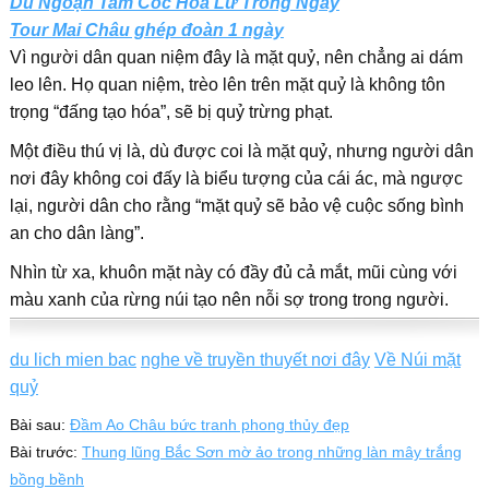
Du Ngoạn Tam Cốc Hoa Lư Trong Ngày
Tour Mai Châu ghép đoàn 1 ngày
Vì người dân quan niệm đây là mặt quỷ, nên chẳng ai dám
leo lên. Họ quan niệm, trèo lên trên mặt quỷ là không tôn
trọng “đấng tạo hóa”, sẽ bị quỷ trừng phạt.
Một điều thú vị là, dù được coi là mặt quỷ, nhưng người dân
nơi đây không coi đấy là biểu tượng của cái ác, mà ngược
lại, người dân cho rằng “mặt quỷ sẽ bảo vệ cuộc sống bình
an cho dân làng”.
Nhìn từ xa, khuôn mặt này có đầy đủ cả mắt, mũi cùng với
màu xanh của rừng núi tạo nên nỗi sợ trong trong người.
du lich mien bac
nghe về truyền thuyết nơi đây
Về Núi mặt
quỷ
Bài sau:
Đầm Ao Châu bức tranh phong thủy đẹp
Bài trước:
Thung lũng Bắc Sơn mờ ảo trong những làn mây trắng
bồng bềnh