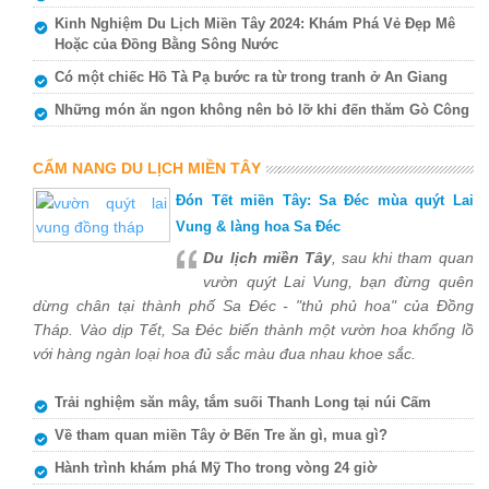
Kinh Nghiệm Du Lịch Miền Tây 2024: Khám Phá Vẻ Đẹp Mê
Hoặc của Đồng Bằng Sông Nước
Có một chiếc Hồ Tà Pạ bước ra từ trong tranh ở An Giang
Những món ăn ngon không nên bỏ lỡ khi đến thăm Gò Công
CẨM NANG DU LỊCH MIỀN TÂY
Đón Tết miền Tây: Sa Đéc mùa quýt Lai
Vung & làng hoa Sa Đéc
Du lịch miền Tây
, sau khi tham quan
vườn quýt Lai Vung, bạn đừng quên
dừng chân tại thành phố Sa Đéc - "thủ phủ hoa" của Đồng
Tháp. Vào dịp Tết, Sa Đéc biến thành một vườn hoa khổng lồ
với hàng ngàn loại hoa đủ sắc màu đua nhau khoe sắc.
Trải nghiệm săn mây, tắm suối Thanh Long tại núi Cấm
Về tham quan miền Tây ở Bến Tre ăn gì, mua gì?
Hành trình khám phá Mỹ Tho trong vòng 24 giờ