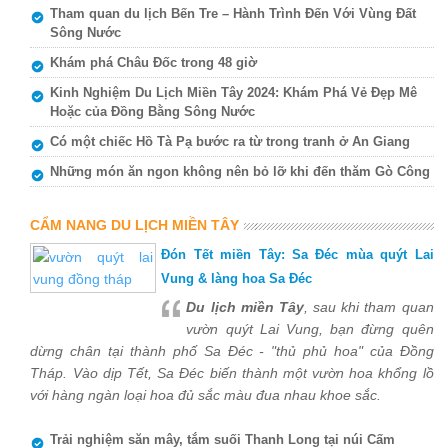
Tham quan du lịch Bến Tre – Hành Trình Đến Với Vùng Đất
Sông Nước
Khám phá Châu Đốc trong 48 giờ
Kinh Nghiệm Du Lịch Miền Tây 2024: Khám Phá Vẻ Đẹp Mê
Hoặc của Đồng Bằng Sông Nước
Có một chiếc Hồ Tà Pạ bước ra từ trong tranh ở An Giang
Những món ăn ngon không nên bỏ lỡ khi đến thăm Gò Công
CẨM NANG DU LỊCH MIỀN TÂY
Đón Tết miền Tây: Sa Đéc mùa quýt Lai
Vung & làng hoa Sa Đéc
Du lịch miền Tây
, sau khi tham quan
vườn quýt Lai Vung, bạn đừng quên
dừng chân tại thành phố Sa Đéc - "thủ phủ hoa" của Đồng
Tháp. Vào dịp Tết, Sa Đéc biến thành một vườn hoa khổng lồ
với hàng ngàn loại hoa đủ sắc màu đua nhau khoe sắc.
Trải nghiệm săn mây, tắm suối Thanh Long tại núi Cấm