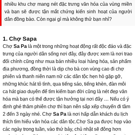
nhiều khu chợ mang nét đặc trưng văn hóa của vùng miền
và bạn sẽ được tận mắt chứng kiến sinh hoạt của người
dân đồng bào. Còn ngại gì mà không thử bạn nhỉ?
1. Chợ Sapa
Chợ
Sa Pa
là một trong những hoạt động rất độc đáo và đặc
trưng của người dân sống nơi đây, đây được xem là nơi trao
đổi chính cũng như mua bán nhiều loại hàng hóa, sản phẩm
địa phương, đồng thời là dịp cho bà con vùng cao đi chợ
phiên và thanh niên nam nữ các dân tộc hẹn hò gặp gỡ,
những khúc hát tỏ tình, qua tiếng sáo, tiếng khèn, đàn môi
ca hát giao duyên để tìm kiếm bạn đời cũng là nét đẹp văn
hóa mà bạn có thể được tận hưởng tại nơi đây … Nếu có ý
định ghé thăm phiên chợ thì bạn nên sắp xếp chuyến đi tầm
2 đến 3 ngày nhé. Chợ
Sa Pa
là nơi hấp dẫn khách du lịch
thích tìm hiểu văn hóa các dân tộc.Chợ Sa pa được họp vào
các ngày trong tuần, vào thứ bảy, chủ nhật sẽ đông hơn