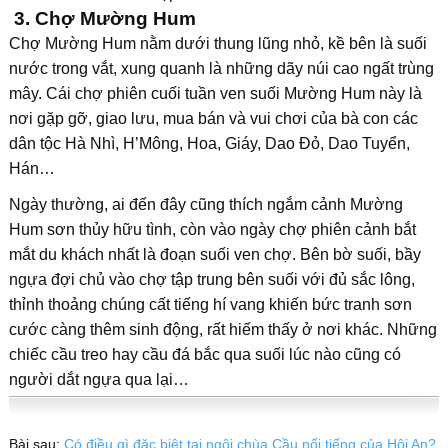
3. Chợ Mường Hum
Chợ Mường Hum nằm dưới thung lũng nhỏ, kề bên là suối
nước trong vắt, xung quanh là những dãy núi cao ngất trùng
mây. Cái chợ phiên cuối tuần ven suối Mường Hum này là
nơi gặp gỡ, giao lưu, mua bán và vui chơi của bà con các
dân tộc Hà Nhì, H’Mông, Hoa, Giáy, Dao Ðỏ, Dao Tuyển,
Hán…
Ngày thường, ai đến đây cũng thích ngắm cảnh Mường
Hum sơn thủy hữu tình, còn vào ngày chợ phiên cảnh bắt
mắt du khách nhất là đoạn suối ven chợ. Bên bờ suối, bầy
ngựa đợi chủ vào chợ tập trung bên suối với đủ sắc lông,
thỉnh thoảng chúng cất tiếng hí vang khiến bức tranh sơn
cước càng thêm sinh động, rất hiếm thấy ở nơi khác. Những
chiếc cầu treo hay cầu đá bắc qua suối lúc nào cũng có
người dắt ngựa qua lại…
Bài sau:
Có điều gì đặc biệt tại ngôi chùa Cầu nổi tiếng của Hội An?