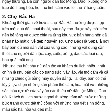
ngày thường. Bà con người dân tộc Mông, Dao.. xuống chợ
trao đổi hàng hóa, hẹn hò tình cảm vào tối thứ 7 hàng tuần.
2. Chợ Bắc Hà
Khoảng thời gian về trước, chợ Bắc Hà thường được họp
trên một quả đồi thoai thoải, sau này chợ được xây mới trên
nền bê tông và được chia ra từng khu vực bán hàng nên đã
phần nào mất đi vẻ đẹp nguyên sơ. Chợ Bắc Hà Sapa là nơi
bày bán đủ mọi sản vật của vùng cao, những vật dụng cần
thiết cho người dân tộc: cày, cuốc, xẻng, dao các loại rau,
hoa quả, mật ong.
Nhưng thu hút phụ nữ dân tộc và khách du lịch nhiều nhất
chính là khu bán các đồ trang sức, váy, áo, vải thổ cẩm và cả
những chiếc gùi bằng mây duyên dáng. Tại đây, bạn có thể
tùy ý lựa chọn những sản phẩm thổ cẩm, hoa mắt với những
sắc màu rực rỡ của váy áo các thiếu nữ dân tộc Mông, Dao
đỏ. Khách du lịch nước ngoài thường trầm trồ trước những
bức tranh được dệt thủ công với những họa tiết sinh động,
màu sắc hài hòa và đẹp mắt.