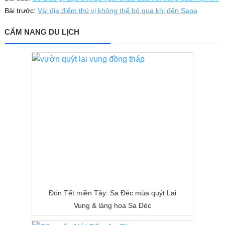
Bài trước:
Vài địa điểm thú vị không thể bỏ qua khi đến Sapa
CẨM NANG DU LỊCH
Đón Tết miền Tây: Sa Đéc mùa quýt Lai
Vung & làng hoa Sa Đéc