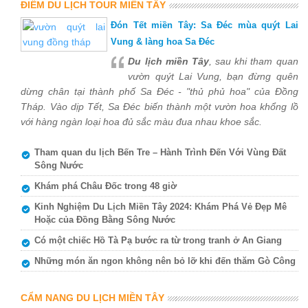
ĐIỂM DU LỊCH TOUR MIỀN TÂY
Đón Tết miền Tây: Sa Đéc mùa quýt Lai
Vung & làng hoa Sa Đéc
Du lịch miền Tây
, sau khi tham quan
vườn quýt Lai Vung, bạn đừng quên
dừng chân tại thành phố Sa Đéc - "thủ phủ hoa" của Đồng
Tháp. Vào dịp Tết, Sa Đéc biến thành một vườn hoa khổng lồ
với hàng ngàn loại hoa đủ sắc màu đua nhau khoe sắc.
Tham quan du lịch Bến Tre – Hành Trình Đến Với Vùng Đất
Sông Nước
Khám phá Châu Đốc trong 48 giờ
Kinh Nghiệm Du Lịch Miền Tây 2024: Khám Phá Vẻ Đẹp Mê
Hoặc của Đồng Bằng Sông Nước
Có một chiếc Hồ Tà Pạ bước ra từ trong tranh ở An Giang
Những món ăn ngon không nên bỏ lỡ khi đến thăm Gò Công
CẨM NANG DU LỊCH MIỀN TÂY