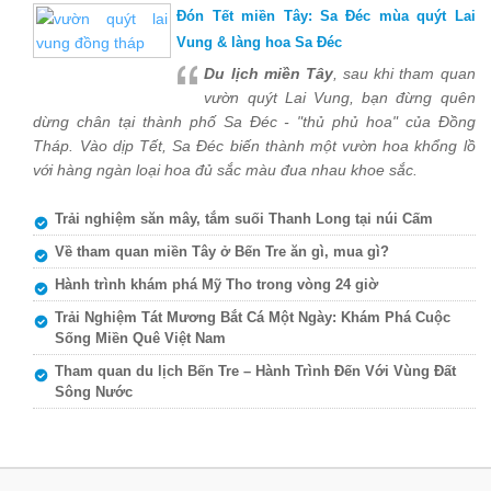
Đón Tết miền Tây: Sa Đéc mùa quýt Lai
Vung & làng hoa Sa Đéc
Du lịch miền Tây
, sau khi tham quan
vườn quýt Lai Vung, bạn đừng quên
dừng chân tại thành phố Sa Đéc - "thủ phủ hoa" của Đồng
Tháp. Vào dịp Tết, Sa Đéc biến thành một vườn hoa khổng lồ
với hàng ngàn loại hoa đủ sắc màu đua nhau khoe sắc.
Trải nghiệm săn mây, tắm suối Thanh Long tại núi Cấm
Về tham quan miền Tây ở Bến Tre ăn gì, mua gì?
Hành trình khám phá Mỹ Tho trong vòng 24 giờ
Trải Nghiệm Tát Mương Bắt Cá Một Ngày: Khám Phá Cuộc
Sống Miền Quê Việt Nam
Tham quan du lịch Bến Tre – Hành Trình Đến Với Vùng Đất
Sông Nước