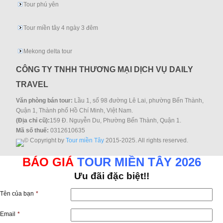
Tour phú yên
Tour miền tây 4 ngày 3 đêm
Mekong delta tour
CÔNG TY TNHH THƯƠNG MẠI DỊCH VỤ DAILY
TRAVEL
Văn phòng bán tour:
Lầu 1, số 98 đường Lê Lai, phường Bến Thành,
Quận 1, Thành phố Hồ Chí Minh, Việt Nam.
(Địa chỉ cũ):
159 Đ. Nguyễn Du, Phường Bến Thành, Quận 1.
Mã số thuế:
0312610635
© Copyright by
Tour miền Tây
2015-2025. All rights reserved.
BÁO GIÁ
TOUR MIỀN TÂY 2026
Ưu đãi đặc biệt!!
Tên của bạn
*
Email
*