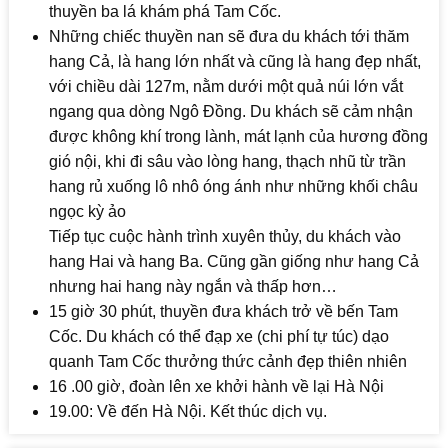
thuyền ba lá khám phá Tam Cốc.
Những chiếc thuyền nan sẽ đưa du khách tới thăm
hang Cả, là hang lớn nhất và cũng là hang đẹp nhất,
với chiều dài 127m, nằm dưới một quả núi lớn vắt
ngang qua dòng Ngô Đồng. Du khách sẽ cảm nhận
được không khí trong lành, mát lạnh của hương đồng
gió nội, khi đi sâu vào lòng hang, thạch nhũ từ trần
hang rủ xuống lô nhô óng ánh như những khối châu
ngọc kỳ ảo
Tiếp tục cuộc hành trình xuyên thủy, du khách vào
hang Hai và hang Ba. Cũng gần giống như hang Cả
nhưng hai hang này ngắn và thấp hơn…
15 giờ 30 phút, thuyền đưa khách trở về bến Tam
Cốc. Du khách có thể đạp xe (chi phí tự túc) dạo
quanh Tam Cốc thưởng thức cảnh đẹp thiên nhiên
16 .00 giờ, đoàn lên xe khởi hành về lại Hà Nội
19.00: Về đến Hà Nội. Kết thúc dịch vụ.