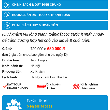
CHÍNH SÁCH & QUY ĐỊNH CHUNG
HƯỚNG DẪN ĐẶT TOUR & THANH TOÁN
CHÍNH SÁCH HỦY & HOÀN TIỀN
(Quý khách vui lòng thanh toán/đặt cọc trước ít nhất 3 ngày
để tránh trường hợp hết chỗ vào dịp lễ & cuối tuần)
780.000 đ
650.000 đ
Giá từ:
(lưu ý giá trên chưa bao gồm phụ thu ngày lễ)
Độ dài tour:
Tour 1 ngày
Khởi hành từ:
Hà Nội
Phương tiện:
Xe Khách
Lịch trình:
Hà Nội - Tam Cốc Hoa Lư
Di chuyển
Kinh nghiệm
ĐẶT TOUR
An toàn
nhiều năm
NHANH CHÓNG
Tư vấn miễn phí
(+84) 908 44 00 58