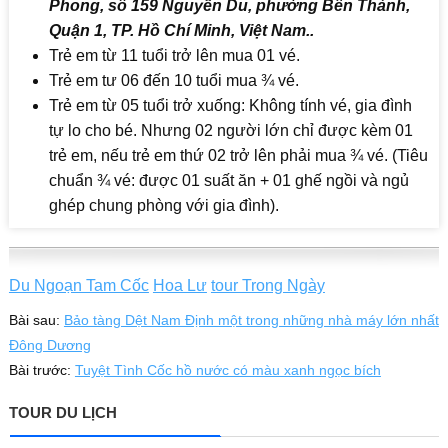
Phong, số 159 Nguyễn Du, phường Bến Thành,
Quận 1, TP. Hồ Chí Minh, Việt Nam..
Trẻ em từ 11 tuổi trở lên mua 01 vé.
Trẻ em tư 06 đến 10 tuổi mua ¾ vé.
Trẻ em từ 05 tuổi trở xuống: Không tính vé, gia đình
tự lo cho bé. Nhưng 02 người lớn chỉ được kèm 01
trẻ em, nếu trẻ em thứ 02 trở lên phải mua ¾ vé. (Tiêu
chuẩn ¾ vé: được 01 suất ăn + 01 ghế ngồi và ngủ
ghép chung phòng với gia đình).
Du Ngoạn Tam Cốc
Hoa Lư
tour Trong Ngày
Bài sau:
Bảo tàng Dệt Nam Định một trong những nhà máy lớn nhất
Đông Dương
Bài trước:
Tuyệt Tình Cốc hồ nước có màu xanh ngọc bích
TOUR DU LỊCH