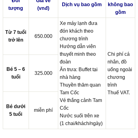
Đối
Giá vé
Dịch vụ bao gồm
không bao
tượng
(vnđ)
gồm
Xe máy lạnh đưa
đón khách theo
Từ 7 tuổi
650.000
chương trình
trở lên
Hướng dẫn viên
thuyết minh theo
Chi phí cá
đoàn
nhân, đồ
Bé 5 – 6
Ăn trưa: Buffet tại
uống ngoài
325.000
tuổi
nhà hàng
chương
Thuyền thăm quan
trình
Tam Cốc
Thuế VAT.
Vé thắng cảnh Tam
Bé dưới
Cốc
miễn phí
5 tuổi
Nước suối trên xe
(1 chai/khách/ngày)