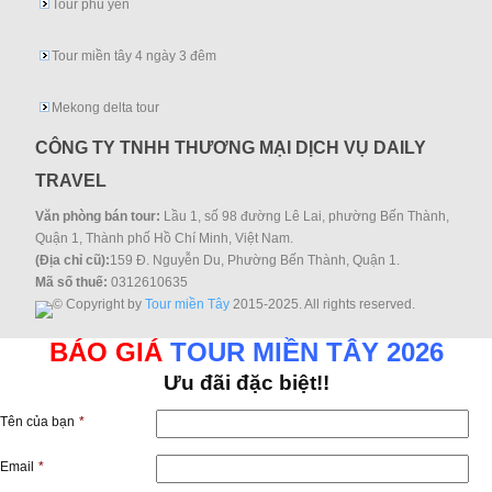
Tour phú yên
Tour miền tây 4 ngày 3 đêm
Mekong delta tour
CÔNG TY TNHH THƯƠNG MẠI DỊCH VỤ DAILY
TRAVEL
Văn phòng bán tour:
Lầu 1, số 98 đường Lê Lai, phường Bến Thành,
Quận 1, Thành phố Hồ Chí Minh, Việt Nam.
(Địa chỉ cũ):
159 Đ. Nguyễn Du, Phường Bến Thành, Quận 1.
Mã số thuế:
0312610635
© Copyright by
Tour miền Tây
2015-2025. All rights reserved.
BÁO GIÁ
TOUR MIỀN TÂY 2026
Ưu đãi đặc biệt!!
Tên của bạn
*
Email
*