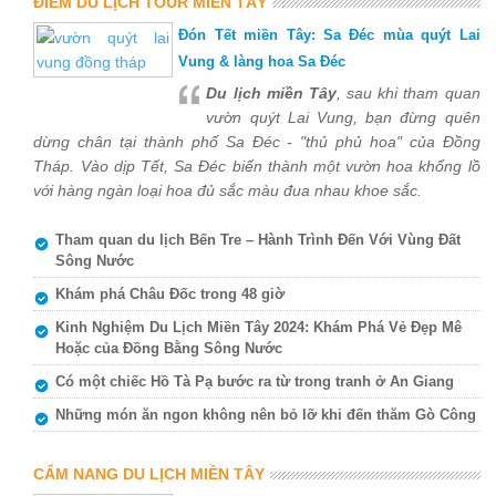
ĐIỂM DU LỊCH TOUR MIỀN TÂY
Đón Tết miền Tây: Sa Đéc mùa quýt Lai
Vung & làng hoa Sa Đéc
Du lịch miền Tây
, sau khi tham quan
vườn quýt Lai Vung, bạn đừng quên
dừng chân tại thành phố Sa Đéc - "thủ phủ hoa" của Đồng
Tháp. Vào dịp Tết, Sa Đéc biến thành một vườn hoa khổng lồ
với hàng ngàn loại hoa đủ sắc màu đua nhau khoe sắc.
Tham quan du lịch Bến Tre – Hành Trình Đến Với Vùng Đất
Sông Nước
Khám phá Châu Đốc trong 48 giờ
Kinh Nghiệm Du Lịch Miền Tây 2024: Khám Phá Vẻ Đẹp Mê
Hoặc của Đồng Bằng Sông Nước
Có một chiếc Hồ Tà Pạ bước ra từ trong tranh ở An Giang
Những món ăn ngon không nên bỏ lỡ khi đến thăm Gò Công
CẨM NANG DU LỊCH MIỀN TÂY