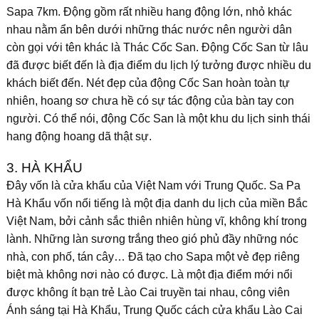
Sapa 7km. Động gồm rất nhiều hang động lớn, nhỏ khác
nhau nằm ẩn bên dưới những thác nước nên người dân
còn gọi với tên khác là Thác Cốc San. Động Cốc San từ lâu
đã được biết đến là địa điểm du lịch lý tưởng được nhiều du
khách biết đến. Nét đẹp của động Cốc San hoàn toàn tự
nhiên, hoang sơ chưa hề có sự tác động của bàn tay con
người. Có thể nói, động Cốc San là một khu du lịch sinh thái
hang động hoang dã thật sự.
3. HÀ KHẨU
Đây vốn là cửa khẩu của Việt Nam với Trung Quốc. Sa Pa
Hà Khẩu vốn nổi tiếng là một địa danh du lịch của miền Bắc
Việt Nam, bởi cảnh sắc thiên nhiên hùng vĩ, không khí trong
lành. Những làn sương trắng theo gió phủ đầy những nóc
nhà, con phố, tán cây… Đã tạo cho Sapa một vẻ đẹp riêng
biệt mà không nơi nào có được.
Là một địa điểm mới nổi
được không ít bạn trẻ Lào Cai truyền tai nhau, công viên
Ánh sáng tại Hà Khẩu, Trung Quốc cách cửa khẩu Lào Cai