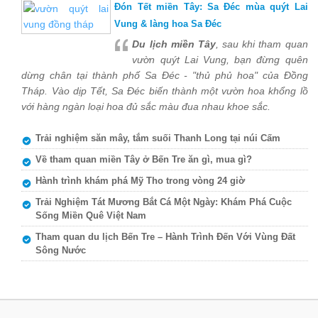
Đón Tết miền Tây: Sa Đéc mùa quýt Lai
Vung & làng hoa Sa Đéc
Du lịch miền Tây
, sau khi tham quan
vườn quýt Lai Vung, bạn đừng quên
dừng chân tại thành phố Sa Đéc - "thủ phủ hoa" của Đồng
Tháp. Vào dịp Tết, Sa Đéc biến thành một vườn hoa khổng lồ
với hàng ngàn loại hoa đủ sắc màu đua nhau khoe sắc.
Trải nghiệm săn mây, tắm suối Thanh Long tại núi Cấm
Về tham quan miền Tây ở Bến Tre ăn gì, mua gì?
Hành trình khám phá Mỹ Tho trong vòng 24 giờ
Trải Nghiệm Tát Mương Bắt Cá Một Ngày: Khám Phá Cuộc
Sống Miền Quê Việt Nam
Tham quan du lịch Bến Tre – Hành Trình Đến Với Vùng Đất
Sông Nước