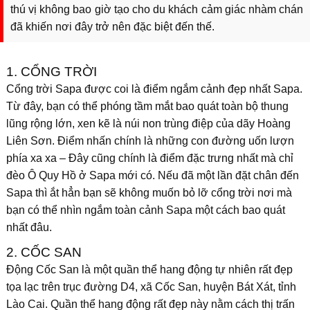
thú vị không bao giờ tạo cho du khách cảm giác nhàm chán
đã khiến nơi đây trở nên đặc biệt đến thế.
1. CỔNG TRỜI
Cổng trời Sapa được coi là điểm ngắm cảnh đẹp nhất Sapa.
Từ đây, bạn có thể phóng tầm mắt bao quát toàn bộ thung
lũng rộng lớn, xen kẽ là núi non trùng điệp của dãy Hoàng
Liên Sơn. Điểm nhấn chính là những con đường uốn lượn
phía xa xa – Đây cũng chính là điểm đặc trưng nhất mà chỉ
đèo Ô Quy Hồ ở Sapa mới có. Nếu đã một lần đặt chân đến
Sapa thì ắt hẳn bạn sẽ không muốn bỏ lỡ cổng trời nơi mà
bạn có thể nhìn ngắm toàn cảnh Sapa một cách bao quát
nhất đâu.
2. CỐC SAN
Động Cốc San là một quần thể hang động tự nhiên rất đẹp
tọa lạc trên trục đường D4, xã Cốc San, huyện Bát Xát, tỉnh
Lào Cai. Quần thể hang động rất đẹp này nằm cách thị trấn