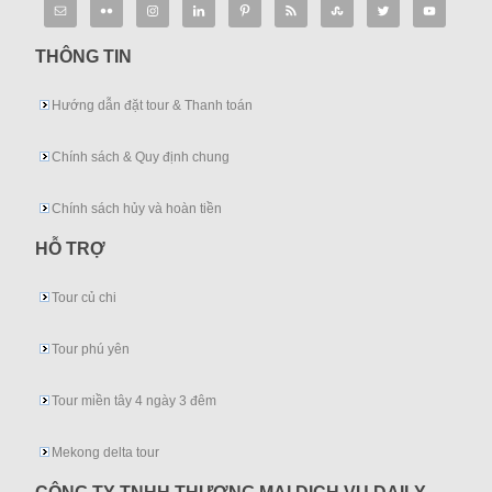
THÔNG TIN
Hướng dẫn đặt tour & Thanh toán
Chính sách & Quy định chung
Chính sách hủy và hoàn tiền
HỖ TRỢ
Tour củ chi
Tour phú yên
Tour miền tây 4 ngày 3 đêm
Mekong delta tour