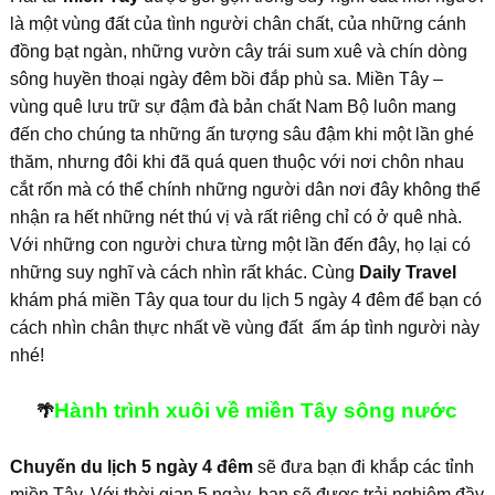
là một vùng đất của tình người chân chất, của những cánh
đồng bạt ngàn, những vườn cây trái sum xuê và chín dòng
sông huyền thoại ngày đêm bồi đắp phù sa. Miền Tây –
vùng quê lưu trữ sự đậm đà bản chất Nam Bộ luôn mang
đến cho chúng ta những ấn tượng sâu đậm khi một lần ghé
thăm, nhưng đôi khi đã quá quen thuộc với nơi chôn nhau
cắt rốn mà có thể chính những người dân nơi đây không thể
nhận ra hết những nét thú vị và rất riêng chỉ có ở quê nhà.
Với những con người chưa từng một lần đến đây, họ lại có
những suy nghĩ và cách nhìn rất khác. Cùng
Daily Travel
khám phá miền Tây qua tour du lịch 5 ngày 4 đêm để bạn có
cách nhìn chân thực nhất về vùng đất ấm áp tình người này
nhé!
Hành trình xuôi về miền Tây sông nước
🌴
Chuyến du lịch 5 ngày 4 đêm
sẽ đưa bạn đi khắp các tỉnh
miền Tây. Với thời gian 5 ngày, bạn sẽ được trải nghiệm đầy