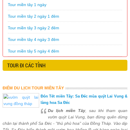
Tour miền tây 1 ngày
Tour miền tây 2 ngày 1 đêm
Tour miền tây 3 ngày 2 đêm
Tour miền tây 4 ngày 3 đêm
Tour miền tây 5 ngày 4 đêm
TOUR ĐI CÁC TỈNH
ĐIỂM DU LỊCH TOUR MIỀN TÂY
Đón Tết miền Tây: Sa Đéc mùa quýt Lai Vung &
làng hoa Sa Đéc
Du lịch miền Tây
, sau khi tham quan
vườn quýt Lai Vung, bạn đừng quên dừng
chân tại thành phố Sa Đéc - "thủ phủ hoa" của Đồng Tháp. Vào dịp
Tết, Sa Đéc biến thành một vườn hoa khổng lồ với hàng ngàn loại