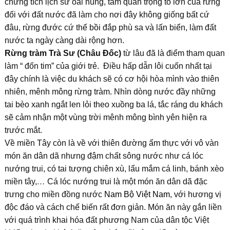
chứng tích lịch sử oai hùng, tầm quan trọng to lớn của rừng
đối với đất nước đã làm cho nơi đây không giống bất cứ
đâu, rừng đước cứ thế bồi đắp phù sa và lấn biển, làm đất
nước ta ngày càng dài rộng hơn.
Rừng tràm Trà Sư (Châu Đốc)
từ lâu đã là điểm tham quan
làm “ đốn tim” của giới trẻ. Điều hấp dẫn lôi cuốn nhất tại
đây chính là việc du khách sẽ có cơ hội hòa mình vào thiên
nhiên, mênh mông rừng tràm. Nhìn dòng nước đầy những
tai bèo xanh ngắt len lỏi theo xuồng ba lá, tắc ráng du khách
sẽ cảm nhận một vùng trời mênh mông bình yên hiện ra
trước mắt.
Về miền Tây còn là về với thiên đường ẩm thực với vô vàn
món ăn dân dã nhưng đậm chất sông nước như cá lóc
nướng trui, có tai tượng chiên xù, lẩu mắm cá linh, bánh xèo
miền tây,
…
Cá lóc nướng trui là một món ăn dân dã đặc
trưng cho miền đồng nước
Nam Bộ Việt Nam
, với hương vị
độc đáo và cách chế biến rất đơn giản. Món ăn này gắn liền
với quá trình khai hóa đất phương Nam của dân tộc Việt