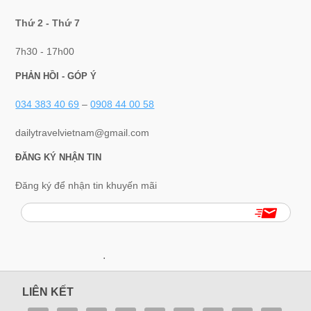
Thứ 2 - Thứ 7
7h30 - 17h00
PHẢN HỒI - GÓP Ý
034 383 40 69
–
0908 44 00 58
dailytravelvietnam@gmail.com
ĐĂNG KÝ NHẬN TIN
Đăng ký để nhận tin khuyến mãi
.
LIÊN KẾT