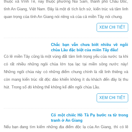
thuộc xã Vĩnh Tế, nay thuộc phường Núi Sam, thành phố Châu Đốc,
tỉnh An Giang, Việt Nam. Đây là một di tích lịch sử, kiến trúc và tâm linh
quan trọng của tỉnh An Giang nói riêng và của cả miền Tây nói chung.
XEM CHI TIẾT
Chắc bạn vẫn chưa biết nhiều về ngôi
chùa Lầu đặc biệt của miền Tây đâu!
Có lẽ miền Tây cũng là một vùng đất tâm linh trọng yếu của nước ta khi
có rất nhiều những ngôi chùa lớn tọa lạc tại miền sông nước này!
Những ngôi chùa này có những điểm chung chính là rất linh thiêng và
còn mang kiến trúc rất độc đáo khiến không ít du khách đến đây bị thu
hút. Trong số đó không thể không kể đến ngôi chùa Lầu.
XEM CHI TIẾT
Có một chiếc Hồ Tà Pạ bước ra từ trong
tranh ở An Giang
Nếu bạn đang tìm kiếm những địa điểm độc lạ của An Giang, thì có lẽ