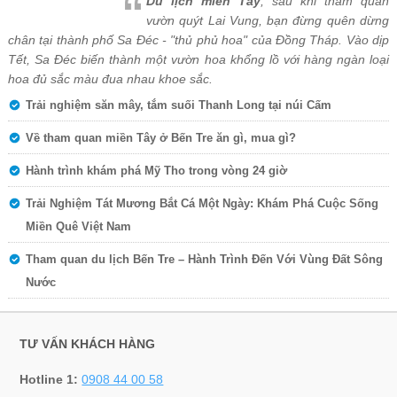
Du lịch miền Tây
, sau khi tham quan
vườn quýt Lai Vung, bạn đừng quên dừng
chân tại thành phố Sa Đéc - "thủ phủ hoa" của Đồng Tháp. Vào dịp
Tết, Sa Đéc biến thành một vườn hoa khổng lồ với hàng ngàn loại
hoa đủ sắc màu đua nhau khoe sắc.
Trải nghiệm săn mây, tắm suối Thanh Long tại núi Cấm
Về tham quan miền Tây ở Bến Tre ăn gì, mua gì?
Hành trình khám phá Mỹ Tho trong vòng 24 giờ
Trải Nghiệm Tát Mương Bắt Cá Một Ngày: Khám Phá Cuộc Sống
Miền Quê Việt Nam
Tham quan du lịch Bến Tre – Hành Trình Đến Với Vùng Đất Sông
Nước
TƯ VẤN KHÁCH HÀNG
Hotline 1:
0908 44 00 58