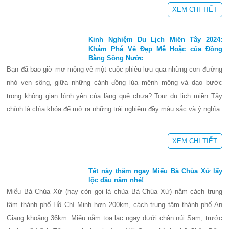
XEM CHI TIẾT
Kinh Nghiệm Du Lịch Miền Tây 2024:
Khám Phá Vẻ Đẹp Mê Hoặc của Đồng
Bằng Sông Nước
Bạn đã bao giờ mơ mộng về một cuộc phiêu lưu qua những con đường
nhỏ ven sông, giữa những cánh đồng lúa mênh mông và dạo bước
trong không gian bình yên của làng quê chưa? Tour du lịch miền Tây
chính là chìa khóa để mở ra những trải nghiệm đầy màu sắc và ý nghĩa.
XEM CHI TIẾT
Tết này thăm ngay Miếu Bà Chùa Xứ lấy
lộc đầu năm nhé!
Miếu Bà Chúa Xứ (hay còn gọi là chùa Bà Chúa Xứ) nằm cách trung
tâm thành phố Hồ Chí Minh hơn 200km, cách trung tâm thành phố An
Giang khoảng 36km. Miếu nằm tọa lạc ngay dưới chân núi Sam, trước