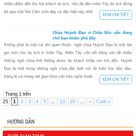
nhiều điểm đến thu hút khách du lịch, nếu đã đến miền Tây du lịch đừng
bỏ qua một Núi Cấm xinh đẹp và đặc biệt này nhé!
XEM CHI TIẾT
Chùa Huỳnh Đạo ở Châu Đốc vẫn đang
chờ bạn khám phá đây
Không phải là một cái tên quen thuộc, ngôi chùa Huỳnh Đạo là một làn
gió mới cho du lịch ở miền Tây. Miền Tây vốn nổi tiếng với rất nhiều
những ngôi chùa linh thiêng được du khách khắp nơi tìm đến. Huỳnh
Đạo là một trong những ngôi chùa đặc biệt với lối kiến trúc độc đáo,
tráng lệ và mang nét giao thoa văn hóa nghệ thuật.
XEM CHI TIẾT
Trang 1 trên
25
1
2
3
4
5
...
10
20
...
»
Cuối »
HƯỚNG DẪN