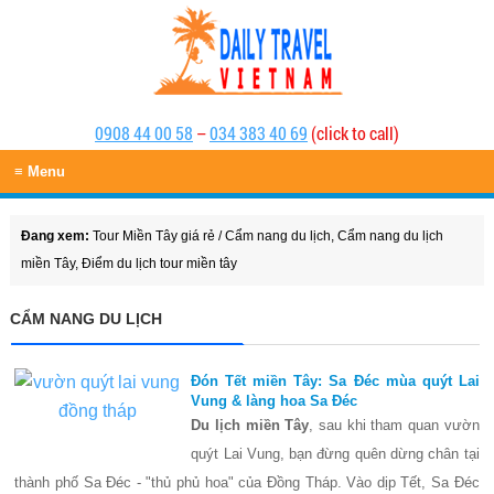
0908 44 00 58
–
034 383 40 69
(click to call)
≡ Menu
Đang xem:
Tour Miền Tây giá rẻ
/
Cẩm nang du lịch
,
Cẩm nang du lịch
miền Tây
,
Điểm du lịch tour miền tây
CẨM NANG DU LỊCH
Đón Tết miền Tây: Sa Đéc mùa quýt Lai
Vung & làng hoa Sa Đéc
Du lịch miền Tây
, sau khi tham quan vườn
quýt Lai Vung, bạn đừng quên dừng chân tại
thành phố Sa Đéc - "thủ phủ hoa" của Đồng Tháp. Vào dịp Tết, Sa Đéc