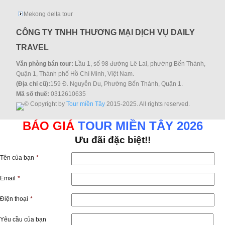
Mekong delta tour
CÔNG TY TNHH THƯƠNG MẠI DỊCH VỤ DAILY
TRAVEL
Văn phòng bán tour:
Lầu 1, số 98 đường Lê Lai, phường Bến Thành,
Quận 1, Thành phố Hồ Chí Minh, Việt Nam.
(Địa chỉ cũ):
159 Đ. Nguyễn Du, Phường Bến Thành, Quận 1.
Mã số thuế:
0312610635
© Copyright by
Tour miền Tây
2015-2025. All rights reserved.
BÁO GIÁ
TOUR MIỀN TÂY 2026
Ưu đãi đặc biệt!!
Tên của bạn
*
Email
*
Điện thoại
*
Yêu cầu của bạn