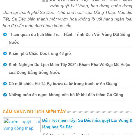
vườn quýt Lai Vung, bạn đừng quên dừng
chân tại thành phố Sa Đéc - "thủ phủ hoa" của Đồng Tháp. Vào dịp
Tết, Sa Đéc biến thành một vườn hoa khổng lồ với hàng ngàn loại
hoa đủ sắc màu đua nhau khoe sắc.
Tham quan du lịch Bến Tre – Hành Trình Đến Với Vùng Đất Sông
Nước
Khám phá Châu Đốc trong 48 giờ
Kinh Nghiệm Du Lịch Miền Tây 2024: Khám Phá Vẻ Đẹp Mê Hoặc
của Đồng Bằng Sông Nước
Có một chiếc Hồ Tà Pạ bước ra từ trong tranh ở An Giang
Những món ăn ngon không nên bỏ lỡ khi đến thăm Gò Công
CẨM NANG DU LỊCH MIỀN TÂY
Đón Tết miền Tây: Sa Đéc mùa quýt Lai Vung &
làng hoa Sa Đéc