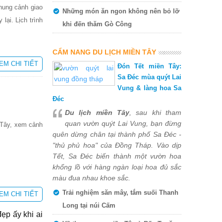
hung cảnh giao
Những món ăn ngon không nên bỏ lỡ
lại. Lịch trình
khi đến thăm Gò Công
CẨM NANG DU LỊCH MIỀN TÂY
EM CHI TIẾT
Đón Tết miền Tây:
Sa Đéc mùa quýt Lai
Vung & làng hoa Sa
Đéc
Du lịch miền Tây
, sau khi tham
quan vườn quýt Lai Vung, bạn đừng
 Tây, xem cảnh
quên dừng chân tại thành phố Sa Đéc -
"thủ phủ hoa" của Đồng Tháp. Vào dịp
Tết, Sa Đéc biến thành một vườn hoa
khổng lồ với hàng ngàn loại hoa đủ sắc
màu đua nhau khoe sắc.
Trải nghiệm săn mây, tắm suối Thanh
EM CHI TIẾT
Long tại núi Cấm
ẹp ấy khi ai