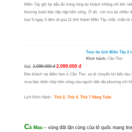
Miền Tây ghi lại dấu ấn trong lòng du khách không chỉ bởi n
thương buôn bán tấp nập trên sông. Ở đó, còn lưu lại nhiều di
tour 6 ngày 5 đêm đi qua 11 tỉnh thành Miền Tây chắc chắn là 
Tour du lịch Miền Tây 2
Khởi hành:
Cần Thơ
2.099.000 đ
2.099.000 đ
Giá
:
Đón khách tại điểm hẹn ở Cần Thơ, xe di chuyển tới bến tàu
mua bán nhộn nhịp trên sông của người dân địa phương với khẩ
Lịch Khởi Hành :
Thứ 2, Thứ 4, Thứ 7 Hàng Tuần
C
à Mau
– vùng đất tận cùng của tổ quốc mang tro