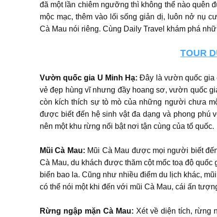
đã một lần chiêm ngưỡng thì không thể nào quên đư
mộc mạc, thêm vào lối sống giản dị, luôn nở nụ 
Cà Mau nói riêng. Cùng Daily Travel khám phá nhữ
TOUR D
Vườn quốc gia U Minh Hạ:
Đây là vườn quốc gia đ
vẻ đẹp hùng vĩ nhưng đầy hoang sơ, vườn quốc gi
còn kích thích sự tò mò của những người chưa mộ
được biết đến hệ sinh vật đa dạng và phong phú vớ
nên một khu rừng nổi bật nơi tận cùng của tổ quốc.
Mũi Cà Mau:
Mũi Cà Mau được mọi người biết đến 
Cà Mau, du khách được thăm cột mốc toạ độ quốc g
biển bao la. Cũng như nhiều điểm du lịch khác, 
có thể nói một khi đến với mũi Cà Mau, cái ấn tượn
Rừng ngập mặn Cà Mau:
Xét về diện tích, rừn