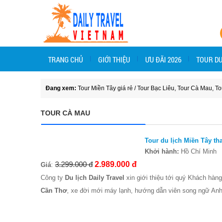
TRANG CHỦ
GIỚI THIỆU
ƯU ĐÃI 2026
TOUR DU
Đang xem:
Tour Miền Tây giá rẻ
/
Tour Bạc Liêu
,
Tour Cà Mau
,
To
TOUR CÀ MAU
Tour du lịch Miền Tây t
Khởi hành:
Hồ Chí Minh
3.299.000 đ
2.989.000 đ
Giá
:
Công ty
Du lịch Daily Travel
xin giới thiệu tới quý Khách hàn
Cần Thơ
, xe đời mới máy lạnh, hướng dẫn viên song ngữ Anh