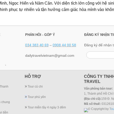
inh, Ngọc Hiển và Năm Căn. Với diện tích lớn cộng với hệ sin
 chinh phục tự nhiên và tận hưởng cảm giác hòa mình vào khôn
C
PHẢN HỒI - GÓP Ý
ĐĂNG KÝ NHẬN TI
034 383 40 69
–
0908 44 00 58
Đăng ký để nhận t
dailytravelvietnam@gmail.com
.
HỖ TRỢ
CÔNG TY TNHH
TRAVEL
 Thanh
Tour củ chi
Văn phòng bán tour:
1, Thành phố Hồ Chí 
Tour phú yên
(Địa chỉ cũ):
159 Đ. N
h chung
Mã số thuế:
0312610
Tour miền tây 4 ngày 3 đêm
© Copyright by
Tou
n tiền