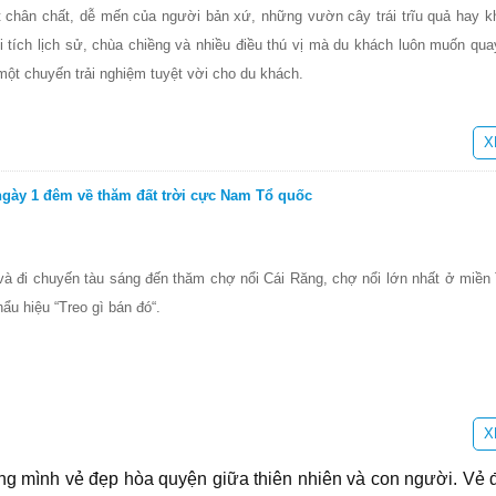
ét chân chất, dễ mến của người bản xứ, những vườn cây trái trĩu quả hay k
 tích lịch sử, chùa chiềng và nhiều điều thú vị mà du khách luôn muốn quay 
một chuyến trải nghiệm tuyệt vời cho du khách.
X
 ngày 1 đêm về thăm đất trời cực Nam Tổ quốc
 và đi chuyến tàu sáng đến thăm chợ nổi Cái Răng, chợ nổi lớn nhất ở miền
u hiệu “Treo gì bán đó“.
X
ng mình vẻ đẹp hòa quyện giữa thiên nhiên và con người. Vẻ đ