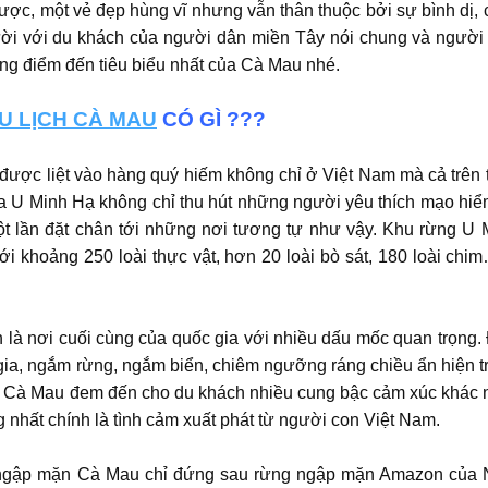
ợc, một vẻ đẹp hùng vĩ nhưng vẫn thân thuộc bởi sự bình dị, 
cười với du khách của người dân miền Tây nói chung và người
ng điểm đến tiêu biểu nhất của Cà Mau nhé.
U LỊCH CÀ MAU
CÓ GÌ ???
ược liệt vào hàng quý hiếm không chỉ ở Việt Nam mà cả trên t
a U Minh Hạ không chỉ thu hút những người yêu thích mạo hi
t lần đặt chân tới những nơi tương tự như vậy. Khu rừng U
i khoảng 250 loài thực vật, hơn 20 loài bò sát, 180 loài chim
là nơi cuối cùng của quốc gia với nhiều dấu mốc quan trọng.
ia, ngắm rừng, ngắm biển, chiêm ngưỡng ráng chiều ẩn hiện tr
mũi Cà Mau đem đến cho du khách nhiều cung bậc cảm xúc khác
g nhất chính là tình cảm xuất phát từ người con Việt Nam.
g ngập mặn Cà Mau chỉ đứng sau rừng ngập mặn Amazon của N