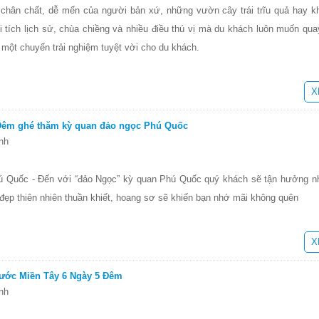
ét chân chất, dễ mến của người bản xứ, những vườn cây trái trĩu quả hay k
 tích lịch sử, chùa chiềng và nhiều điều thú vị mà du khách luôn muốn quay 
một chuyến trải nghiệm tuyệt vời cho du khách.
X
 Đêm ghé thăm kỳ quan đảo ngọc Phú Quốc
nh
ú Quốc - Đến với “đảo Ngọc” kỳ quan Phú Quốc quý khách sẽ tận hưởng 
ẻ đẹp thiên nhiên thuần khiết, hoang sơ sẽ khiến bạn nhớ mãi không quên
X
ước Miền Tây 6 Ngày 5 Đêm
nh