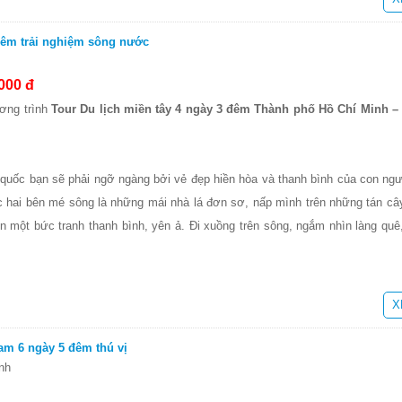
đêm trải nghiệm sông nước
000 đ
ương trình
Tour Du lịch miền tây 4 ngày 3 đêm Thành phố Hồ Chí Minh –
quốc bạn sẽ phải ngỡ ngàng bởi vẻ đẹp hiền hòa và thanh bình của con ngư
c hai bên mé sông là những mái nhà lá đơn sơ, nấp mình trên những tán cây
n một bức tranh thanh bình, yên ả. Đi xuồng trên sông, ngắm nhìn làng quê
X
am 6 ngày 5 đêm thú vị
nh