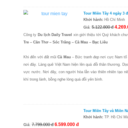
Tour Miền Tây 4 ngày 3 
Khởi hành:
Hồ Chí Minh
5.122.800 đ
4.269.
Giá
:
Công ty
Du lịch Daily Travel
xin giới thiệu tới Quý khách ch
Tre – Cần Thơ – Sóc Trăng – Cà Mau – Bạc Liêu
Khi đến với đất mũi
Cà Mau
– Bức tranh đẹp nơi cực Nam tổ 
nơi đây. Làng quê Việt Nam hiện lên quá đỗi thân thương. Dọ
vực nước. Nơi đây, con người hòa lẫn vào thiên nhiên tạo nê
khí trong lành, bỗng nghe lòng quá đỗi yên bình.
Tour Miền Tây và Miền N
Khởi hành:
TP. Hồ Chí Mi
7.799.000 đ
6.599.000 đ
Giá
: