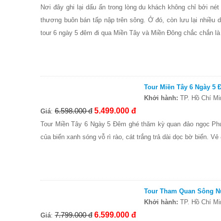
Nơi đây ghi lại dấu ấn trong lòng du khách không chỉ bởi n
thương buôn bán tấp nập trên sông. Ở đó, còn lưu lại nhiều di
tour 6 ngày 5 đêm đi qua Miền Tây và Miền Đông chắc chắn là 
Tour Miền Tây 6 Ngày 5
Khởi hành:
TP. Hồ Chí Mi
6.598.000 đ
5.499.000 đ
Giá
:
Tour Miền Tây 6 Ngày 5 Đêm ghé thăm kỳ quan đảo ngọc Ph
của biển xanh sóng vỗ rì rào, cát trắng trả dài dọc bờ biển. V
Tour Tham Quan Sông N
Khởi hành:
TP. Hồ Chí Mi
7.799.000 đ
6.599.000 đ
Giá
: