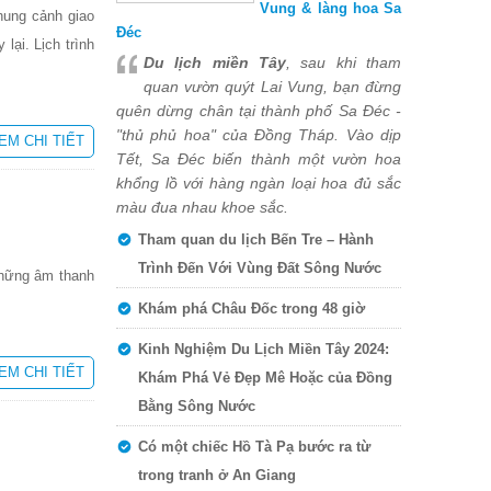
Vung & làng hoa Sa
hung cảnh giao
Đéc
lại. Lịch trình
Du lịch miền Tây
, sau khi tham
quan vườn quýt Lai Vung, bạn đừng
quên dừng chân tại thành phố Sa Đéc -
"thủ phủ hoa" của Đồng Tháp. Vào dịp
EM CHI TIẾT
Tết, Sa Đéc biến thành một vườn hoa
khổng lồ với hàng ngàn loại hoa đủ sắc
màu đua nhau khoe sắc.
Tham quan du lịch Bến Tre – Hành
Trình Đến Với Vùng Đất Sông Nước
những âm thanh
Khám phá Châu Đốc trong 48 giờ
Kinh Nghiệm Du Lịch Miền Tây 2024:
EM CHI TIẾT
Khám Phá Vẻ Đẹp Mê Hoặc của Đồng
Bằng Sông Nước
Có một chiếc Hồ Tà Pạ bước ra từ
trong tranh ở An Giang