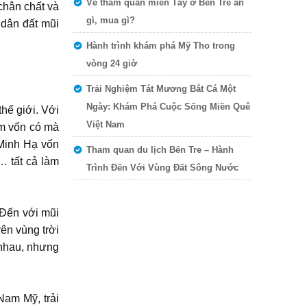
Về tham quan miền Tây ở Bến Tre ăn
chân chất và
gì, mua gì?
 dân đất mũi
Hành trình khám phá Mỹ Tho trong
vòng 24 giờ
Trải Nghiệm Tát Mương Bắt Cá Một
Ngày: Khám Phá Cuộc Sống Miền Quê
hế giới. Với
Việt Nam
ểm vốn có mà
 Minh Hạ vốn
Tham quan du lịch Bến Tre – Hành
… tất cả làm
Trình Đến Với Vùng Đất Sông Nước
 Đến với mũi
ên vùng trời
 nhau, nhưng
am Mỹ, trải