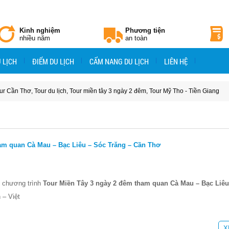
Kinh nghiệm
Phương tiện
nhiều năm
an toàn
 LỊCH
ĐIỂM DU LỊCH
CẨM NANG DU LỊCH
LIÊN HỆ
ur Cần Thơ
,
Tour du lịch
,
Tour miền tây 3 ngày 2 đêm
,
Tour Mỹ Tho - Tiền Giang
ham quan Cà Mau – Bạc Liêu – Sóc Trăng – Cần Thơ
g chương trình
Tour Miền Tây 3 ngày 2 đêm tham quan Cà Mau – Bạc Liêu 
 – Việt
X