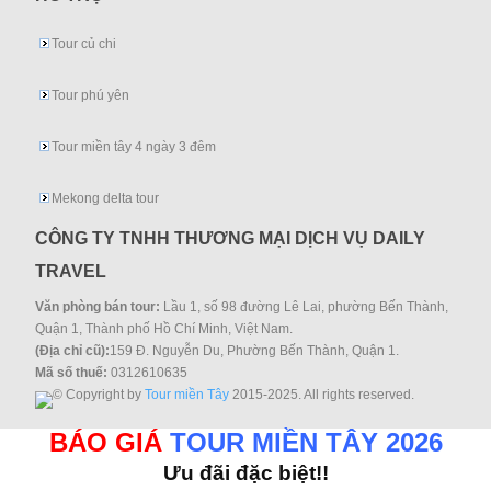
Tour củ chi
Tour phú yên
Tour miền tây 4 ngày 3 đêm
Mekong delta tour
CÔNG TY TNHH THƯƠNG MẠI DỊCH VỤ DAILY
TRAVEL
Văn phòng bán tour:
Lầu 1, số 98 đường Lê Lai, phường Bến Thành,
Quận 1, Thành phố Hồ Chí Minh, Việt Nam.
(Địa chỉ cũ):
159 Đ. Nguyễn Du, Phường Bến Thành, Quận 1.
Mã số thuế:
0312610635
© Copyright by
Tour miền Tây
2015-2025. All rights reserved.
BÁO GIÁ
TOUR MIỀN TÂY 2026
Ưu đãi đặc biệt!!