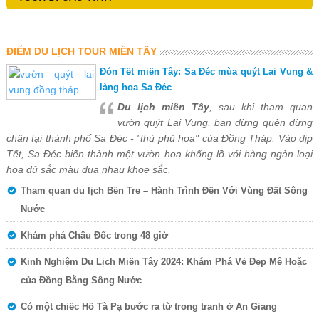
ĐIỂM DU LỊCH TOUR MIỀN TÂY
Đón Tết miền Tây: Sa Đéc mùa quýt Lai Vung &
làng hoa Sa Đéc
Du lịch miền Tây
, sau khi tham quan
vườn quýt Lai Vung, bạn đừng quên dừng
chân tại thành phố Sa Đéc - "thủ phủ hoa" của Đồng Tháp. Vào dịp
Tết, Sa Đéc biến thành một vườn hoa khổng lồ với hàng ngàn loại
hoa đủ sắc màu đua nhau khoe sắc.
Tham quan du lịch Bến Tre – Hành Trình Đến Với Vùng Đất Sông
Nước
Khám phá Châu Đốc trong 48 giờ
Kinh Nghiệm Du Lịch Miền Tây 2024: Khám Phá Vẻ Đẹp Mê Hoặc
của Đồng Bằng Sông Nước
Có một chiếc Hồ Tà Pạ bước ra từ trong tranh ở An Giang