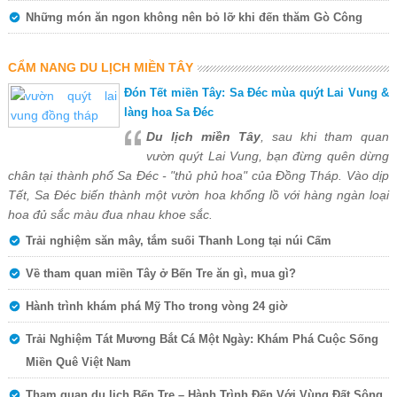
Những món ăn ngon không nên bỏ lỡ khi đến thăm Gò Công
CẨM NANG DU LỊCH MIỀN TÂY
Đón Tết miền Tây: Sa Đéc mùa quýt Lai Vung &
làng hoa Sa Đéc
Du lịch miền Tây
, sau khi tham quan
vườn quýt Lai Vung, bạn đừng quên dừng
chân tại thành phố Sa Đéc - "thủ phủ hoa" của Đồng Tháp. Vào dịp
Tết, Sa Đéc biến thành một vườn hoa khổng lồ với hàng ngàn loại
hoa đủ sắc màu đua nhau khoe sắc.
Trải nghiệm săn mây, tắm suối Thanh Long tại núi Cấm
Về tham quan miền Tây ở Bến Tre ăn gì, mua gì?
Hành trình khám phá Mỹ Tho trong vòng 24 giờ
Trải Nghiệm Tát Mương Bắt Cá Một Ngày: Khám Phá Cuộc Sống
Miền Quê Việt Nam
Tham quan du lịch Bến Tre – Hành Trình Đến Với Vùng Đất Sông