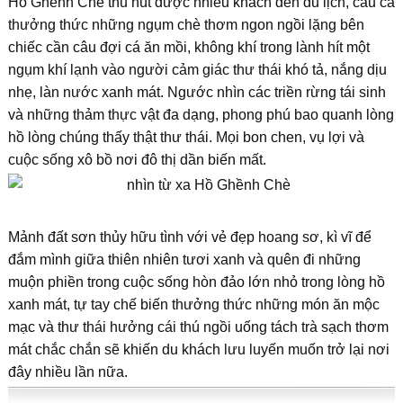
Hồ Ghềnh Chè thu hút được nhiều khách đến du lịch, câu cá
thưởng thức những ngụm chè thơm ngon ngồi lặng bên
chiếc cần câu đợi cá ăn mồi, không khí trong lành hít một
ngụm khí lạnh vào người cảm giác thư thái khó tả, nắng dịu
nhẹ, làn nước xanh mát. Ngước nhìn các triền rừng tái sinh
và những thảm thực vật đa dạng, phong phú bao quanh lòng
hồ lòng chúng thấy thật thư thái. Mọi bon chen, vụ lợi và
cuộc sống xô bồ nơi đô thị dần biến mất.
Mảnh đất sơn thủy hữu tình với vẻ đẹp hoang sơ, kì vĩ để
đắm mình giữa thiên nhiên tươi xanh và quên đi những
muộn phiền trong cuộc sống hòn đảo lớn nhỏ trong lòng hồ
xanh mát, tự tay chế biến thưởng thức những món ăn mộc
mạc và thư thái hưởng cái thú ngồi uống tách trà sạch thơm
mát chắc chắn sẽ khiến du khách lưu luyến muốn trở lại nơi
đây nhiều lần nữa.