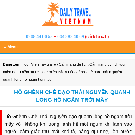
0908 44 00 58
–
034 383 40 69
(click to call)
≡ Menu
Đang xem:
Tour Miền Tây giá rẻ
/
Cẩm nang du lịch
,
Cẩm nang du lịch tour
miền Bắc
,
Điểm du lịch tour miền Bắc
» Hồ Ghềnh Chè dạo Thái Nguyên
quanh lòng hồ ngắm trời mây
HỒ GHỀNH CHÈ DẠO THÁI NGUYÊN QUANH
LÒNG HỒ NGẮM TRỜI MÂY
Hồ Ghềnh Chè Thái Nguyên dạo quanh lòng hồ ngắm trời
mây với không khí trong lành hít một ngụm khí lạnh vào
người cảm giác thư thái khó tả, nắng dịu nhẹ, làn nước