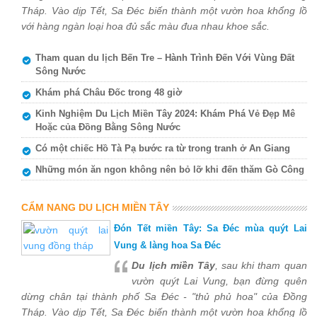
Tháp. Vào dịp Tết, Sa Đéc biến thành một vườn hoa khổng lồ
với hàng ngàn loại hoa đủ sắc màu đua nhau khoe sắc.
Tham quan du lịch Bến Tre – Hành Trình Đến Với Vùng Đất
Sông Nước
Khám phá Châu Đốc trong 48 giờ
Kinh Nghiệm Du Lịch Miền Tây 2024: Khám Phá Vẻ Đẹp Mê
Hoặc của Đồng Bằng Sông Nước
Có một chiếc Hồ Tà Pạ bước ra từ trong tranh ở An Giang
Những món ăn ngon không nên bỏ lỡ khi đến thăm Gò Công
CẨM NANG DU LỊCH MIỀN TÂY
Đón Tết miền Tây: Sa Đéc mùa quýt Lai
Vung & làng hoa Sa Đéc
Du lịch miền Tây
, sau khi tham quan
vườn quýt Lai Vung, bạn đừng quên
dừng chân tại thành phố Sa Đéc - "thủ phủ hoa" của Đồng
Tháp. Vào dịp Tết, Sa Đéc biến thành một vườn hoa khổng lồ