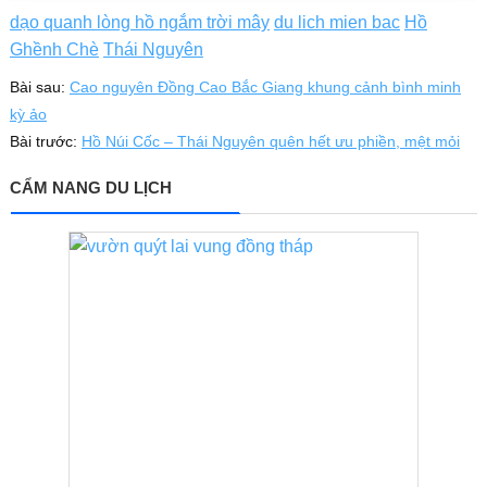
dạo quanh lòng hồ ngắm trời mây
du lich mien bac
Hồ
Ghềnh Chè
Thái Nguyên
Bài sau:
Cao nguyên Đồng Cao Bắc Giang khung cảnh bình minh
kỳ ảo
Bài trước:
Hồ Núi Cốc – Thái Nguyên quên hết ưu phiền, mệt mỏi
CẨM NANG DU LỊCH