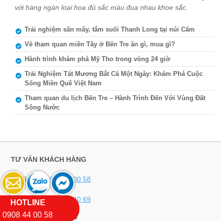
với hàng ngàn loại hoa đủ sắc màu đua nhau khoe sắc.
Trải nghiệm săn mây, tắm suối Thanh Long tại núi Cấm
Về tham quan miền Tây ở Bến Tre ăn gì, mua gì?
Hành trình khám phá Mỹ Tho trong vòng 24 giờ
Trải Nghiệm Tát Mương Bắt Cá Một Ngày: Khám Phá Cuộc
Sống Miền Quê Việt Nam
Tham quan du lịch Bến Tre – Hành Trình Đến Với Vùng Đất
Sông Nước
TƯ VẤN KHÁCH HÀNG
Hotline 1:
0908 44 00 58
Hotline 2:
034 383 40 69
HOTLINE
0908 44 00 58
THỜI GIAN LÀM VIỆC