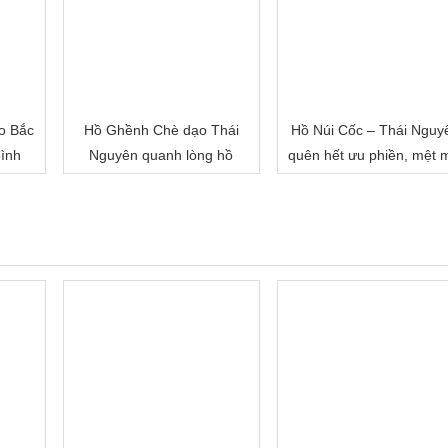
o Bắc
Hồ Ghềnh Chè dạo Thái
Hồ Núi Cốc – Thái Nguy
ình
Nguyên quanh lòng hồ
quên hết ưu phiền, mệt 
ngắm trời mây