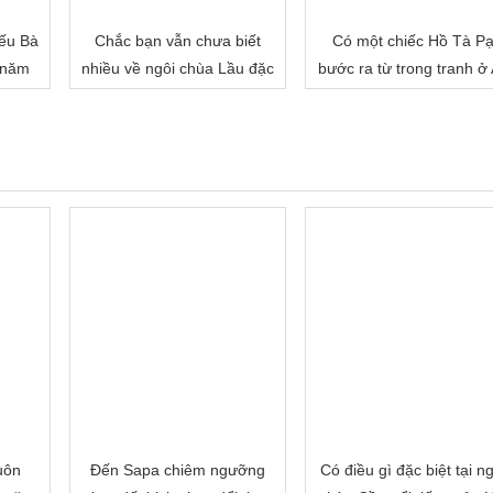
ếu Bà
Chắc bạn vẫn chưa biết
Có một chiếc Hồ Tà P
 năm
nhiều về ngôi chùa Lầu đặc
bước ra từ trong tranh ở
biệt của miền Tây đâu!
Giang
uôn
Đến Sapa chiêm ngưỡng
Có điều gì đặc biệt tại n