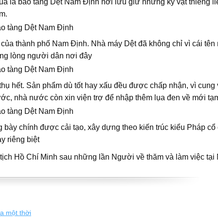
a là bảo tàng Dệt Nam Định nơi lưu giữ những kỷ vật thiêng l
m.
của thành phố Nam Định. Nhà máy Dệt đã không chỉ vì cái tên
ong lòng người dân nơi đây
thụ hết. Sản phẩm dù tốt hay xấu đều được chấp nhận, vì cung
ước, nhà nước còn xin viện trợ để nhập thêm lụa đen về mới tạ
ng bày chính được cải tạo, xây dựng theo kiến trúc kiểu Pháp c
y riêng biệt
tịch Hồ Chí Minh sau những lần Người về thăm và làm việc tại
a một thời