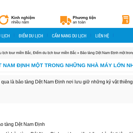
Kinh nghiệm
Phương tiện
nhiều năm
an toàn
 LỊCH
ĐIỂM DU LỊCH
CẨM NANG DU LỊCH
LIÊN HỆ
 lịch tour miền Bắc
,
Điểm du lịch tour miền Bắc
» Bảo tàng Dệt Nam Định một tro
T NAM ĐỊNH MỘT TRONG NHỮNG NHÀ MÁY LỚN 
qua là bảo tàng Dệt Nam Định nơi lưu giữ những kỷ vật thiêng