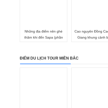
Những địa điểm nên ghé
Cao nguyên Đồng Ca
thăm khi đến Sapa (phần
Giang khung cảnh b
1)
minh kỳ ảo
ĐIỂM DU LỊCH TOUR MIỀN BẮC