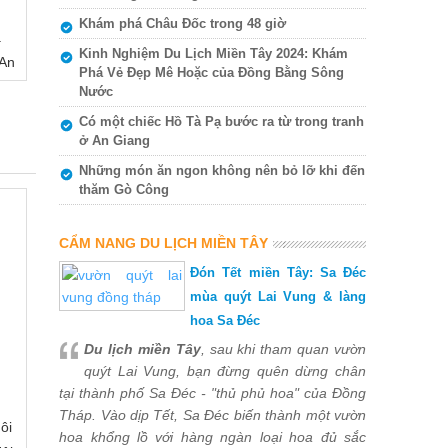
Khám phá Châu Đốc trong 48 giờ
ạ
Kinh Nghiệm Du Lịch Miền Tây 2024: Khám
 An
Phá Vẻ Đẹp Mê Hoặc của Đồng Bằng Sông
Nước
Có một chiếc Hồ Tà Pạ bước ra từ trong tranh
ở An Giang
Những món ăn ngon không nên bỏ lỡ khi đến
thăm Gò Công
CẨM NANG DU LỊCH MIỀN TÂY
Đón Tết miền Tây: Sa Đéc
mùa quýt Lai Vung & làng
hoa Sa Đéc
Du lịch miền Tây
, sau khi tham quan vườn
quýt Lai Vung, bạn đừng quên dừng chân
tại thành phố Sa Đéc - "thủ phủ hoa" của Đồng
Tháp. Vào dịp Tết, Sa Đéc biến thành một vườn
gôi
hoa khổng lồ với hàng ngàn loại hoa đủ sắc