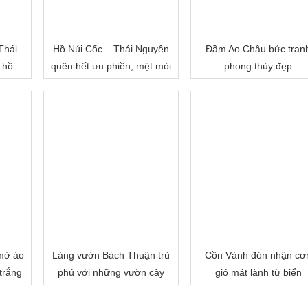
Thái
Hồ Núi Cốc – Thái Nguyên
Đầm Ao Châu bức tran
 hồ
quên hết ưu phiền, mệt mỏi
phong thủy đẹp
mờ ảo
Làng vườn Bách Thuận trù
Cồn Vành đón nhận cơ
trắng
phú với những vườn cây
gió mát lành từ biển
cảnh