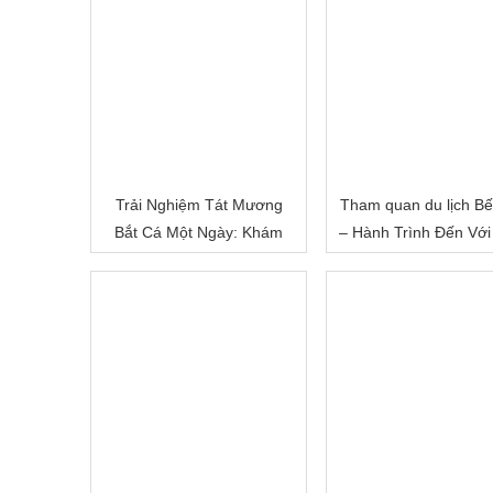
Trải Nghiệm Tát Mương
Tham quan du lịch Bế
Bắt Cá Một Ngày: Khám
– Hành Trình Đến Với
Phá Cuộc Sống Miền Quê
Đất Sông Nước
Việt Nam