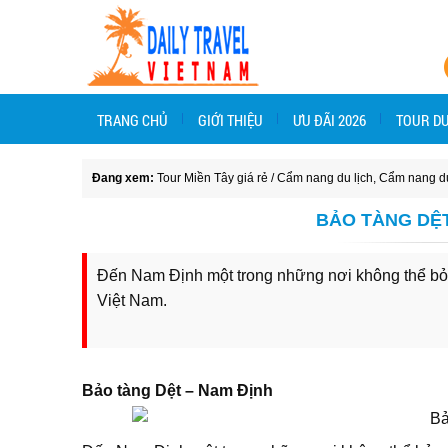
TRANG CHỦ
GIỚI THIỆU
ƯU ĐÃI 2026
TOUR DU
Đang xem:
Tour Miền Tây giá rẻ
/
Cẩm nang du lịch
,
Cẩm nang du
BẢO TÀNG DỆ
Đến Nam Định một trong những nơi không thể bỏ 
Việt Nam.
Bảo tàng Dệt – Nam Định