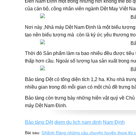
Đến Nam Định một trong những nơi không thể bỏ qu
của cán bộ, công nhân viên ngành Dệt May Việt Na
Nơi này ,Nhà máy Dệt Nam Định là một biểu tượng 
tạo nên biểu tượng mà còn là ký ức yêu thương tr
Thời đó Sản phẩm làm ra bao nhiêu đều được tiêu 
thấp hơn cầu. Ngoài số lượng lụa sản xuất trong n
Bảo tàng Dệt có tổng diện tích 1,2 ha. Khu nhà trư
nhiều gian trong đó mỗi gian có một chủ đề trưng bà
Bảo tàng còn trưng bày những hiện vật quý về Chủ 
máy Dệt Nam Định.
Bảo tàng Dệt
diem du lich nam dinh
Nam Định
Bài sau:
Ghềnh Ráng những câu chuyện huyền thoại thi c