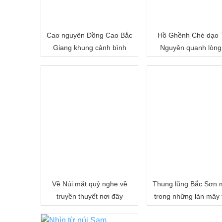
Cao nguyên Đồng Cao Bắc
Hồ Ghềnh Chè dạo 
Giang khung cảnh bình
Nguyên quanh lòng
minh kỳ ảo
ngắm trời mây
Về Núi mặt quỷ nghe về
Thung lũng Bắc Sơn 
truyền thuyết nơi đây
trong những làn mây 
bồng bềnh