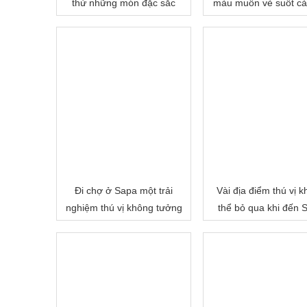
thử những món đặc sắc
màu muôn vẻ suốt c
này
Đi chợ ở Sapa một trải
Vài địa điểm thú vị 
nghiệm thú vị không tưởng
thể bỏ qua khi đến 