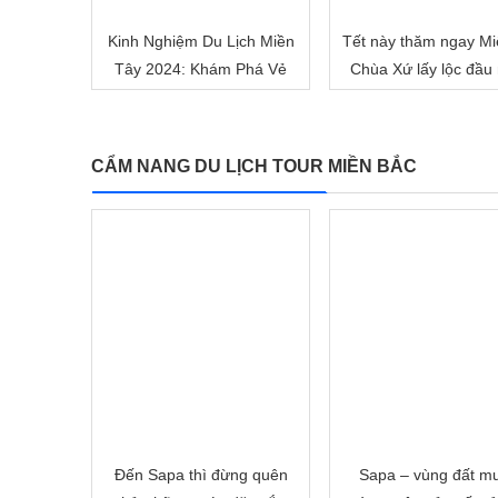
Kinh Nghiệm Du Lịch Miền
Tết này thăm ngay Mi
Tây 2024: Khám Phá Vẻ
Chùa Xứ lấy lộc đầu
Đẹp Mê Hoặc của Đồng
nhé!
Bằng Sông Nước
CẨM NANG DU LỊCH TOUR MIỀN BẮC
Đến Sapa thì đừng quên
Sapa – vùng đất m