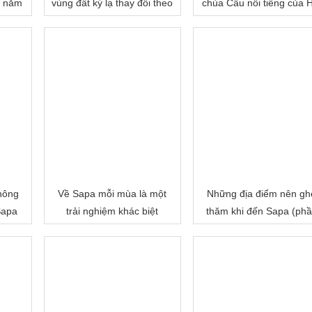
ả năm
vùng đất kỳ lạ thay đổi theo
chùa Cầu nổi tiếng của 
từng tháng trong năm
An?
không
Về Sapa mỗi mùa là một
Những địa điểm nên gh
Sapa
trải nghiệm khác biệt
thăm khi đến Sapa (ph
3)