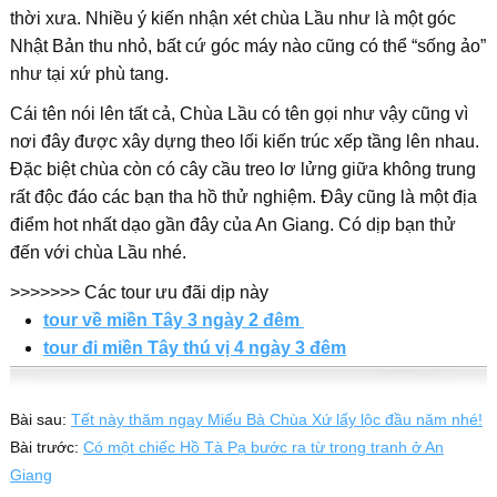
thời xưa. Nhiều ý kiến nhận xét chùa Lầu như là một góc
Nhật Bản thu nhỏ, bất cứ góc máy nào cũng có thể “sống ảo”
như tại xứ phù tang.
Cái tên nói lên tất cả, Chùa Lầu có tên gọi như vậy cũng vì
nơi đây được xây dựng theo lối kiến trúc xếp tầng lên nhau.
Đặc biệt chùa còn có cây cầu treo lơ lửng giữa không trung
rất độc đáo các bạn tha hồ thử nghiệm. Đây cũng là một địa
điểm hot nhất dạo gần đây của An Giang. Có dịp bạn thử
đến với chùa Lầu nhé.
>>>>>>> Các tour ưu đãi dịp này
tour về miền Tây 3 ngày 2 đêm
tour đi miền Tây thú vị 4 ngày 3 đêm
Bài sau:
Tết này thăm ngay Miếu Bà Chùa Xứ lấy lộc đầu năm nhé!
Bài trước:
Có một chiếc Hồ Tà Pạ bước ra từ trong tranh ở An
Giang