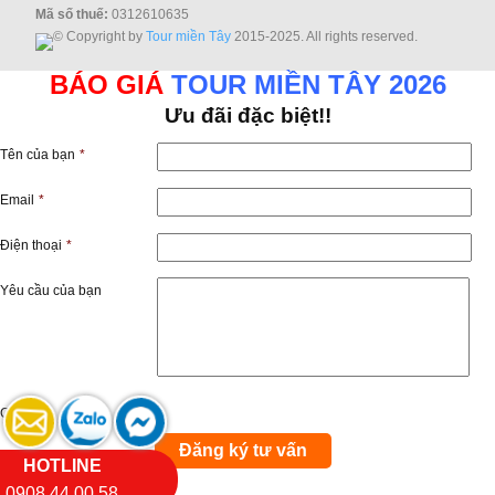
Mã số thuế:
0312610635
© Copyright by
Tour miền Tây
2015-2025. All rights reserved.
BÁO GIÁ
TOUR MIỀN TÂY 2026
Ưu đãi đặc biệt!!
Tên của bạn
*
Email
*
Điện thoại
*
Yêu cầu của bạn
Captcha
HOTLINE
0908 44 00 58
×