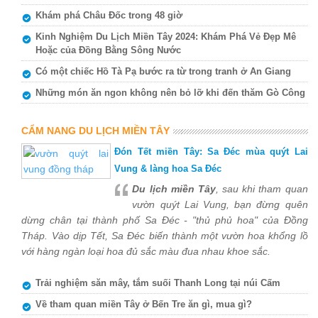
Khám phá Châu Đốc trong 48 giờ
Kinh Nghiệm Du Lịch Miền Tây 2024: Khám Phá Vẻ Đẹp Mê
Hoặc của Đồng Bằng Sông Nước
Có một chiếc Hồ Tà Pạ bước ra từ trong tranh ở An Giang
Những món ăn ngon không nên bỏ lỡ khi đến thăm Gò Công
CẨM NANG DU LỊCH MIỀN TÂY
Đón Tết miền Tây: Sa Đéc mùa quýt Lai
Vung & làng hoa Sa Đéc
Du lịch miền Tây
, sau khi tham quan
vườn quýt Lai Vung, bạn đừng quên
dừng chân tại thành phố Sa Đéc - "thủ phủ hoa" của Đồng
Tháp. Vào dịp Tết, Sa Đéc biến thành một vườn hoa khổng lồ
với hàng ngàn loại hoa đủ sắc màu đua nhau khoe sắc.
Trải nghiệm săn mây, tắm suối Thanh Long tại núi Cấm
Về tham quan miền Tây ở Bến Tre ăn gì, mua gì?