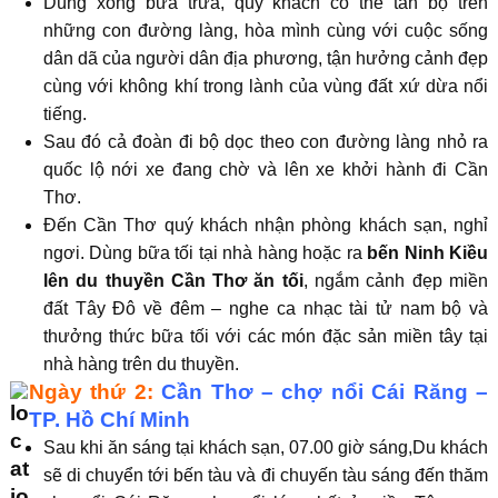
Dùng xong bữa trưa, quý khách có thể tản bộ trên
những con đường làng, hòa mình cùng với cuộc sống
dân dã của người dân địa phương, tận hưởng cảnh đẹp
cùng với không khí trong lành của vùng đất xứ dừa nổi
tiếng.
Sau đó cả đoàn đi bộ dọc theo con đường làng nhỏ ra
quốc lộ nới xe đang chờ và lên xe khởi hành đi Cần
Thơ.
Đến Cần Thơ quý khách nhận phòng khách sạn, nghỉ
ngơi. Dùng bữa tối tại nhà hàng hoặc ra
bến Ninh Kiều
lên du thuyền Cần Thơ ăn tối
, ngắm cảnh đẹp miền
đất Tây Đô về đêm – nghe ca nhạc tài tử nam bộ và
thưởng thức bữa tối với các món đặc sản miền tây tại
nhà hàng trên du thuyền.
Ngày thứ 2:
Cần Thơ – chợ nổi Cái Răng –
TP. Hồ Chí Minh
Sau khi ăn sáng tại khách sạn, 07.00 giờ sáng,Du khách
sẽ di chuyển tới bến tàu và đi chuyến tàu sáng đến thăm