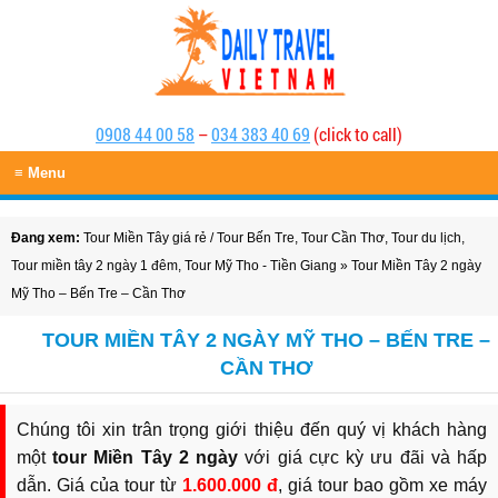
0908 44 00 58
–
034 383 40 69
(click to call)
≡ Menu
Đang xem:
Tour Miền Tây giá rẻ
/
Tour Bến Tre
,
Tour Cần Thơ
,
Tour du lịch
,
Tour miền tây 2 ngày 1 đêm
,
Tour Mỹ Tho - Tiền Giang
» Tour Miền Tây 2 ngày
Mỹ Tho – Bến Tre – Cần Thơ
TOUR MIỀN TÂY 2 NGÀY MỸ THO – BẾN TRE –
CẦN THƠ
Chúng tôi xin trân trọng giới thiệu đến quý vị khách hàng
một
tour Miền Tây 2 ngày
với giá cực kỳ ưu đãi và hấp
dẫn. Giá của tour từ
1.600.000 đ
, giá tour bao gồm xe máy