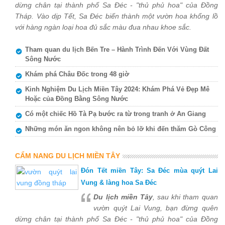
dừng chân tại thành phố Sa Đéc - "thủ phủ hoa" của Đồng
Tháp. Vào dịp Tết, Sa Đéc biến thành một vườn hoa khổng lồ
với hàng ngàn loại hoa đủ sắc màu đua nhau khoe sắc.
Tham quan du lịch Bến Tre – Hành Trình Đến Với Vùng Đất
Sông Nước
Khám phá Châu Đốc trong 48 giờ
Kinh Nghiệm Du Lịch Miền Tây 2024: Khám Phá Vẻ Đẹp Mê
Hoặc của Đồng Bằng Sông Nước
Có một chiếc Hồ Tà Pạ bước ra từ trong tranh ở An Giang
Những món ăn ngon không nên bỏ lỡ khi đến thăm Gò Công
CẨM NANG DU LỊCH MIỀN TÂY
Đón Tết miền Tây: Sa Đéc mùa quýt Lai
Vung & làng hoa Sa Đéc
Du lịch miền Tây
, sau khi tham quan
vườn quýt Lai Vung, bạn đừng quên
dừng chân tại thành phố Sa Đéc - "thủ phủ hoa" của Đồng