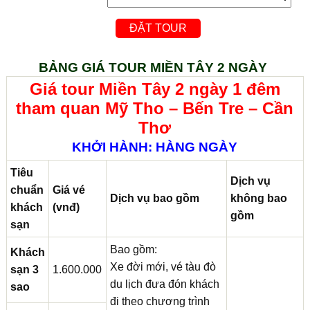
BẢNG GIÁ TOUR MIỀN TÂY 2 NGÀY
Giá tour
Miền Tây 2 ngày 1 đêm
tham quan Mỹ Tho – Bến Tre – Cần
Thơ
KHỞI HÀNH: HÀNG NGÀY
Tiêu
Dịch vụ
chuẩn
Giá vé
Dịch vụ bao gồm
không bao
khách
(vnđ)
gồm
sạn
Bao gồm:
Khách
Xe đời mới, vé tàu đò
sạn 3
1.600.000
du lịch đưa đón khách
sao
đi theo chương trình