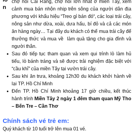
chợ nổi Cái Răng, chợ nổi lớn nhất ở miền Tây, xem
cảnh mua bán nhộn nhịp trên sông của người dân địa
phương với khẩu hiệu “Treo gì bán đó“, các loại trái cây,
nông sản như dừa, xoài, dưa hấu, bí đỏ và cả các món
ăn hàng ngày… Tại đây du khách có thể mua trái cây để
thưởng thức và mua về làm quà tặng cho gia đình và
người thân.
Sau đó tiếp tục tham quan và xem qui trình lò làm hủ
tiếu, lò bánh tráng và sẽ được trải nghiệm đặc biệt với
“cầu khỉ” của miền Tây tại vườn trái cây.
Sau khi ăn trưa, khoảng 12h30 du khách khởi hành về
lại TP. Hồ Chí Minh
Đến TP. Hồ Chí Minh khoảng 17 giờ chiều, kết thúc
hành trình
Miền Tây 2 ngày 1 đêm tham quan Mỹ Tho
– Bến Tre – Cần Thơ
Chính sách vé trẻ em:
Quý khách từ 10 tuổi trở lên mua 01 vé.