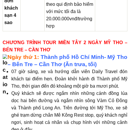
đơn
theo qui định bảo hiểm
khách
với mức tối đa là
sạn 4
20.000.000vnđ/trường
sao
hợp
CHƯƠNG TRÌNH TOUR MIỀN TÂY 2 NGÀY MỸ THO –
BẾN TRE – CẦN THƠ
Ngày thứ 1:
Thành phố Hồ Chí Minh- Mỹ Tho
– Bến Tre – Cần Thơ (Ăn trưa, tối)
07 giờ sáng, xe và hướng dẫn viên Daily Travel đón
khách tại điểm hẹn. Đoàn khởi hành đi Thành phố Mỹ
Tho, thời gian đến đó khoảng một giờ ba mươi phút.
Quý khách sẽ được ngắm nhìn những cánh đồng lúa
dọc hai bên đường và ngắm nhìn sông Vàm Cỏ Đông
và Thành phố Long An. Trên đường tới Mỹ Tho, xe sẽ
ghé trạm dừng chân Mê Kông Rest stop, quý khách nghỉ
ngơi, sinh hoạt cá nhân và chụp hình với những cảnh
đẹp ở đây.