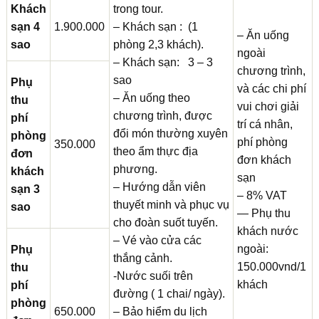
Khách
trong tour.
sạn 4
1.900.000
– Khách sạn : (1
– Ăn uống
sao
phòng 2,3 khách).
ngoài
– Khách sạn: 3 – 3
chương trình,
sao
Phụ
và các chi phí
– Ăn uống theo
thu
vui chơi giải
chương trình, được
phí
trí cá nhân,
đổi món thường xuyên
phòng
phí phòng
350.000
theo ẩm thực địa
đơn
đơn khách
phương.
khách
sạn
– Hướng dẫn viên
sạn 3
– 8% VAT
thuyết minh và phục vụ
sao
— Phụ thu
cho đoàn suốt tuyến.
khách nước
– Vé vào cửa các
ngoài:
Phụ
thắng cảnh.
150.000vnd/1
thu
-Nước suối trên
khách
phí
đường ( 1 chai/ ngày).
phòng
650.000
– Bảo hiểm du lịch