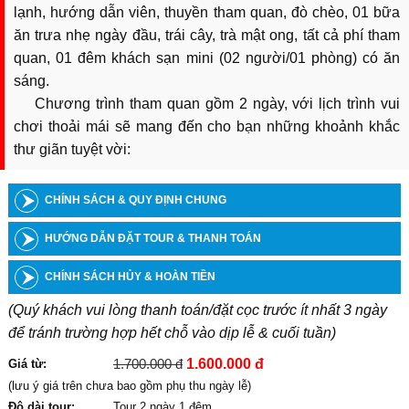
lạnh, hướng dẫn viên, thuyền tham quan, đò chèo, 01 bữa
ăn trưa nhẹ ngày đầu, trái cây, trà mật ong, tất cả phí tham
quan, 01 đêm khách sạn mini (02 người/01 phòng) có ăn
sáng.
Chương trình tham quan gồm 2 ngày, với lịch trình vui
chơi thoải mái sẽ mang đến cho bạn những khoảnh khắc
thư giãn tuyệt vời:
CHÍNH SÁCH & QUY ĐỊNH CHUNG
HƯỚNG DẪN ĐẶT TOUR & THANH TOÁN
CHÍNH SÁCH HỦY & HOÀN TIỀN
(Quý khách vui lòng thanh toán/đặt cọc trước ít nhất 3 ngày
để tránh trường hợp hết chỗ vào dịp lễ & cuối tuần)
1.700.000 đ
1.600.000 đ
Giá từ:
(lưu ý giá trên chưa bao gồm phụ thu ngày lễ)
Độ dài tour:
Tour 2 ngày 1 đêm