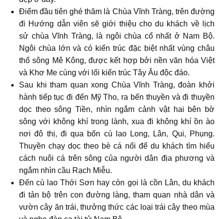
Điểm đầu tiên ghé thăm là Chùa Vĩnh Tràng, trên đường
đi Hướng dẫn viên sẽ giới thiệu cho du khách về lịch
sử chùa Vĩnh Tràng, là ngôi chùa cổ nhất ở Nam Bộ.
Ngôi chùa lớn và có kiến trúc đặc biệt nhất vùng châu
thổ sông Mê Kông, được kết hợp bởi nền văn hóa Việt
và Khơ Me cùng với lối kiến trúc Tây Âu độc đáo.
Sau khi tham quan xong Chùa Vĩnh Tràng, đoàn khởi
hành tiếp tục đi đến Mỹ Tho, ra bến thuyền và đi thuyền
dọc theo sông Tiền, nhìn ngắm cảnh vật hai bên bờ
sông với không khí trong lành, xua đi không khí ồn ào
nơi đô thị, đi qua bốn cù lao Long, Lân, Qui, Phụng.
Thuyền chạy dọc theo bè cá nổi để du khách tìm hiểu
cách nuôi cá trên sông của người dân địa phương và
ngắm nhìn cầu Rạch Miễu.
Đến cù lao Thới Sơn hay còn gọi là cồn Lân, du khách
đi tản bộ trên con đường làng, tham quan nhà dân và
vườn cây ăn trái, thưởng thức các loại trái cây theo mùa