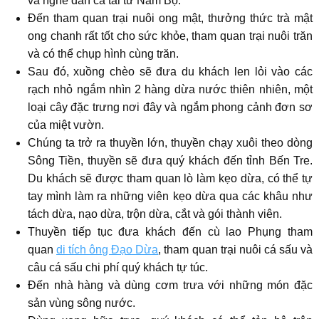
và nghe đàn ca tài tử Nam Bộ.
Đến tham quan trại nuôi ong mật, thưởng thức trà mật
ong chanh rất tốt cho sức khỏe, tham quan trại nuôi trăn
và có thể chụp hình cùng trăn.
Sau đó, xuồng chèo sẽ đưa du khách len lỏi vào các
rạch nhỏ ngắm nhìn 2 hàng dừa nước thiên nhiên, một
loại cây đặc trưng nơi đây và ngắm phong cảnh đơn sơ
của miệt vườn.
Chúng ta trở ra thuyền lớn, thuyền chạy xuôi theo dòng
Sông Tiền, thuyền sẽ đưa quý khách đến tỉnh Bến Tre.
Du khách sẽ được tham quan lò làm kẹo dừa, có thể tự
tay mình làm ra những viên kẹo dừa qua các khâu như
tách dừa, nạo dừa, trộn dừa, cắt và gói thành viên.
Thuyền tiếp tục đưa khách đến cù lao Phụng tham
quan
di tích ông Đạo Dừa
, tham quan trại nuôi cá sấu và
câu cá sấu chi phí quý khách tự túc.
Đến nhà hàng và dùng cơm trưa với những món đặc
sản vùng sông nước.