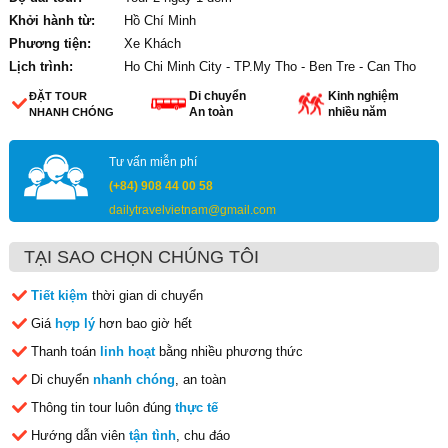
Khởi hành từ:
Hồ Chí Minh
Phương tiện:
Xe Khách
Lịch trình:
Ho Chi Minh City - TP.My Tho - Ben Tre - Can Tho
Di chuyển
Kinh nghiệm
ĐẶT TOUR
An toàn
nhiều năm
NHANH CHÓNG
Tư vấn miễn phí
(+84) 908 44 00 58
dailytravelvietnam@gmail.com
TẠI SAO CHỌN CHÚNG TÔI
Tiết kiệm
thời gian di chuyển
Giá
hợp lý
hơn bao giờ hết
Thanh toán
linh hoạt
bằng nhiều phương thức
Di chuyển
nhanh chóng
, an toàn
Thông tin tour luôn đúng
thực tế
Hướng dẫn viên
tận tình
, chu đáo