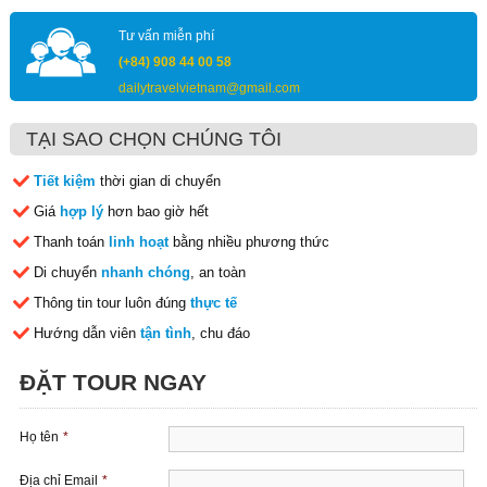
Tư vấn miễn phí
(+84) 908 44 00 58
dailytravelvietnam@gmail.com
TẠI SAO CHỌN CHÚNG TÔI
Tiết kiệm
thời gian di chuyển
Giá
hợp lý
hơn bao giờ hết
Thanh toán
linh hoạt
bằng nhiều phương thức
Di chuyển
nhanh chóng
, an toàn
Thông tin tour luôn đúng
thực tế
Hướng dẫn viên
tận tình
, chu đáo
ĐẶT TOUR NGAY
Họ tên
*
Địa chỉ Email
*