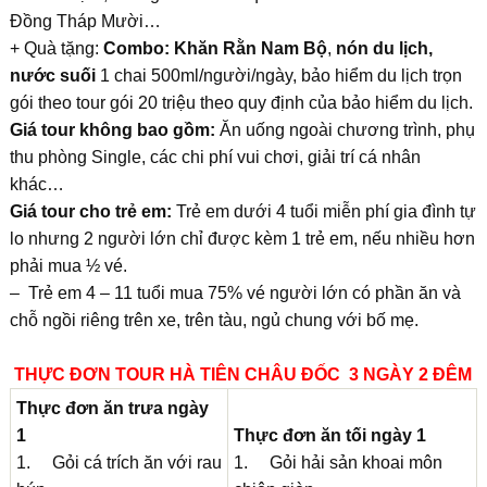
Đồng Tháp Mười…
+ Quà tặng:
Combo:
Khăn Rằn Nam Bộ
,
nón du lịch,
nước suối
1 chai 500ml/người/ngày, bảo hiểm du lịch trọn
gói theo tour gói 20 triệu theo quy định của bảo hiểm du lịch.
Giá tour không bao gồm:
Ăn uống ngoài chương trình, phụ
thu phòng Single, các chi phí vui chơi, giải trí cá nhân
khác…
Giá tour cho trẻ em:
Trẻ em dưới 4 tuổi miễn phí gia đình tự
lo nhưng 2 người lớn chỉ được kèm 1 trẻ em, nếu nhiều hơn
phải mua ½ vé.
– Trẻ em 4 – 11 tuổi mua 75% vé người lớn có phần ăn và
chỗ ngồi riêng trên xe, trên tàu, ngủ chung với bố mẹ.
THỰC ĐƠN TOUR HÀ TIÊN CHÂU ĐỐC
3 NGÀY 2 ĐÊM
Thực đơn ăn trưa ngày
1
Thực đơn ăn tối ngày 1
1. Gỏi cá trích ăn với rau
1. Gỏi hải sản khoai môn