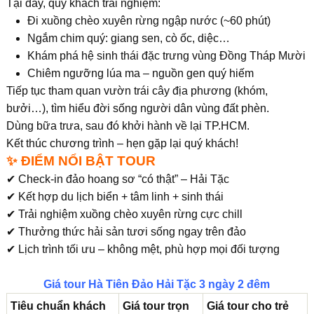
Tại đây, quý khách trải nghiệm:
Đi xuồng chèo xuyên rừng ngập nước (~60 phút)
Ngắm chim quý: giang sen, cò ốc, diệc…
Khám phá hệ sinh thái đặc trưng vùng Đồng Tháp Mười
Chiêm ngưỡng lúa ma – nguồn gen quý hiếm
Tiếp tục tham quan vườn trái cây địa phương (khóm,
bưởi…), tìm hiểu đời sống người dân vùng đất phèn.
Dùng bữa trưa, sau đó khởi hành về lại TP.HCM.
Kết thúc chương trình – hẹn gặp lại quý khách!
✨ ĐIỂM NỔI BẬT TOUR
✔ Check-in đảo hoang sơ “có thật” – Hải Tặc
✔ Kết hợp du lịch biển + tâm linh + sinh thái
✔ Trải nghiệm xuồng chèo xuyên rừng cực chill
✔ Thưởng thức hải sản tươi sống ngay trên đảo
✔ Lịch trình tối ưu – không mệt, phù hợp mọi đối tượng
Giá tour Hà Tiên Đảo Hải Tặc 3 ngày 2 đêm
Tiêu chuẩn khách
Giá tour trọn
Giá tour cho trẻ