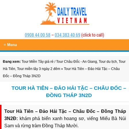
0908 44 00 58
–
034 383 40 69
(click to call)
≡ Menu
Đang xem:
Tour Miền Tây giá rẻ
/
Tour Châu Đốc - An Giang
,
Tour du lịch
,
Tour
Hà Tiên
,
Tour miền tây 3 ngày 2 đêm
» Tour Hà Tiên – Đảo Hải Tặc – Châu
Đốc – Đồng Tháp 3N2D
TOUR HÀ TIÊN – ĐẢO HẢI TẶC – CHÂU ĐỐC –
ĐỒNG THÁP 3N2D
Tour Hà Tiên – Đảo Hải Tặc – Châu Đốc – Đồng Tháp
3N2Đ:
khám phá biển xanh hoang sơ, viếng Miếu Bà Núi
Sam và rừng tràm Đồng Tháp Mười.