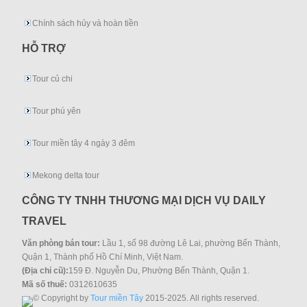
Chính sách hủy và hoàn tiền
HỖ TRỢ
Tour củ chi
Tour phú yên
Tour miền tây 4 ngày 3 đêm
Mekong delta tour
CÔNG TY TNHH THƯƠNG MẠI DỊCH VỤ DAILY
TRAVEL
Văn phòng bán tour:
Lầu 1, số 98 đường Lê Lai, phường Bến Thành,
Quận 1, Thành phố Hồ Chí Minh, Việt Nam.
(Địa chỉ cũ):
159 Đ. Nguyễn Du, Phường Bến Thành, Quận 1.
Mã số thuế:
0312610635
© Copyright by
Tour miền Tây
2015-2025. All rights reserved.