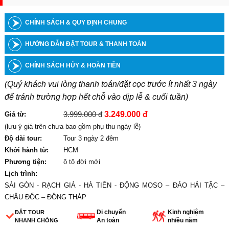
CHÍNH SÁCH & QUY ĐỊNH CHUNG
HƯỚNG DẪN ĐẶT TOUR & THANH TOÁN
CHÍNH SÁCH HỦY & HOÀN TIỀN
(Quý khách vui lòng thanh toán/đặt cọc trước ít nhất 3 ngày
để tránh trường hợp hết chỗ vào dịp lễ & cuối tuần)
3.999.000 đ
3.249.000 đ
Giá từ:
(lưu ý giá trên chưa bao gồm phụ thu ngày lễ)
Độ dài tour:
Tour 3 ngày 2 đêm
Khởi hành từ:
HCM
Phương tiện:
ô tô đời mới
Lịch trình:
SÀI GÒN - RẠCH GIÁ - HÀ TIÊN - ĐỘNG MOSO – ĐẢO HẢI TẶC –
CHÂU ĐỐC – ĐỒNG THÁP
Di chuyển
Kinh nghiệm
ĐẶT TOUR
An toàn
nhiều năm
NHANH CHÓNG