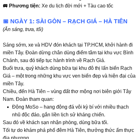
🚐 Phương tiện:
Xe du lịch đời mới + Tàu cao tốc
📅 NGÀY 1: SÀI GÒN – RẠCH GIÁ – HÀ TIÊN
(Ăn sáng, trưa, tối)
Sáng sớm, xe và HDV đón khách tại TP.HCM, khởi hành đi
miền Tây. Đoàn dừng chân dùng điểm tâm tại khu vực Bình
Chánh, sau đó tiếp tục hành trình về Rạch Giá.
Buổi trưa, quý khách dùng bữa tại khu đô thị lấn biển Rạch
Giá – một trong những khu vực ven biển đẹp và hiện đại của
miền Tây.
Chiều, đến Hà Tiên – vùng đất thơ mộng nơi biên giới Tây
Nam. Đoàn tham quan:
Động MoSo
– hang động đá vôi kỳ bí với nhiều thạch
nhũ độc đáo, gắn liền lịch sử kháng chiến.
Sau đó về khách sạn nhận phòng, dùng bữa tối.
Tối tự do khám phá phố đêm Hà Tiên, thưởng thức ẩm thực
địa phương.