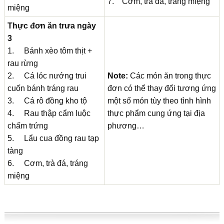
7. Cơm, trà đá, tráng miệng
miệng
Thực đơn ăn trưa ngày
3
1. Bánh xèo tôm thịt +
rau rừng
2. Cá lóc nướng trui
Note:
Các món ăn trong thực
cuốn bánh tráng rau
đơn có thể thay đổi tương ứng
3. Cá rô đồng kho tộ
một số món tùy theo tình hình
4. Rau thập cẩm luộc
thực phẩm cung ứng tại địa
chấm trứng
phương…
5. Lẩu cua đồng rau tạp
tàng
6. Cơm, trà đá, tráng
miệng