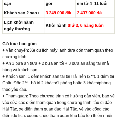
sạn
gói
em từ 4- 11 tuổi
Khách sạn 2 sao+
3.2
49
.000
đ/k
2.437.000
đ/k
Lịch khởi hành
Khởi hành
thứ 3, 6 hàng tuần
ngày thường
Giá tour bao gồm:
+ Vận chuyển: Xe du lịch máy lạnh đưa đón tham quan theo
chương trình.
+ Ăn 3 bữa ăn trưa + 2 bữa ăn tối + 3 bữa ăn sáng tại nhà
hàng và khách sạn.
+ Khách sạn: 1 đêm khách sạn tại tại Hà Tiên (2**), 1 đêm tại
Châu Đốc 2**+ bố trí 2 khách/1 phòng hoặc 3 khách/phòng
theo yêu cầu.
+ Tham quan: Theo chương trình có hướng dẫn viên, bao vé
vào cửa các điểm tham quan trong chương trình, tàu đi đảo
Hải Tặc, xe điện tham quan đảo Hải Tặc, vé vào cổng các
điểm du lịch, xuồng chèo tham quan khu bảo tồn thiên nhiên