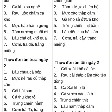
bún
chiên giòn
2. Cá kho sả nghệ
2. Tôm + Mực chiên bột
3. Rau luộc chấm cá
3. Mực xào thập cẩm
kho
4. Gà kho sả ớt/Cá kho
4. Mực hấp hành gừng
5. Trứng chiên thịt bằm
5. Tôm nướng muối ớt
6. Lẩu riêu cua hải sản
6. Lẩu chả cá khổ qua
7. Cơm, trái cây, tráng
7. Cơm, trà đá, tráng
miệng
miệng
Thực đơn ăn trưa ngày
Thực đơn ăn tối ngày 2
2
1. Gỏi xoài khô cá lóc
1. Lẩu chua cá bóp
2. Rau cải thập cẩm xào tép
2. Mực né rau củ thập
đồng
cẩm
3. Cá Sát kho tộ
3. Gỏi hải sản
4. Gà vườn xào sả ớt
4. Cá thu kho tộ
5. Trứng chiên thịt
5. Trứng chiên hành
6. Lẩu nấm thập cẩm
6. Cơm trà đá, tráng