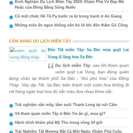
Kinh Nghiệm Du Lịch Miền Tây 2024: Khám Phá Vẻ Đẹp Mê
Hoặc của Đồng Bằng Sông Nước
Có một chiếc Hồ Tà Pạ bước ra từ trong tranh ở An Giang
Những món ăn ngon không nên bỏ lỡ khi đến thăm Gò Công
CẨM NANG DU LỊCH MIỀN TÂY
Đón Tết miền Tây: Sa Đéc mùa quýt Lai
Vung & làng hoa Sa Đéc
Du lịch miền Tây
, sau khi tham quan
vườn quýt Lai Vung, bạn đừng quên
dừng chân tại thành phố Sa Đéc - "thủ phủ hoa" của Đồng
Tháp. Vào dịp Tết, Sa Đéc biến thành một vườn hoa khổng lồ
với hàng ngàn loại hoa đủ sắc màu đua nhau khoe sắc.
Trải nghiệm săn mây, tắm suối Thanh Long tại núi Cấm
Về tham quan miền Tây ở Bến Tre ăn gì, mua gì?
Hành trình khám phá Mỹ Tho trong vòng 24 giờ
Trải Nghiệm Tát Mương Bắt Cá Một Ngày: Khám Phá Cuộc