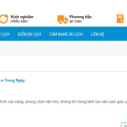
Kinh nghiệm
Phương tiện
nhiều năm
an toàn
 LỊCH
ĐIỂM DU LỊCH
CẨM NANG DU LỊCH
LIÊN HỆ
Lư Trong Ngày
ình vạn trạng, phong cảnh nên thơ, không khí trong lành tạo nên cảm giác 
X