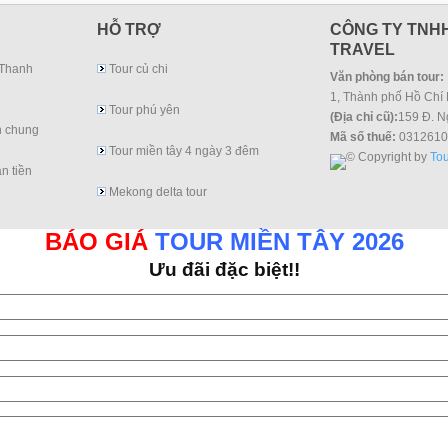
HỖ TRỢ
CÔNG TY TNHH
TRAVEL
 Thanh
Tour củ chi
Văn phòng bán tour:
1, Thành phố Hồ Chí 
Tour phú yên
(Địa chỉ cũ):
159 Đ. N
h chung
Mã số thuế:
0312610
Tour miền tây 4 ngày 3 đêm
© Copyright by
Tou
n tiền
Mekong delta tour
BÁO GIÁ
TOUR MIỀN TÂY 2026
Ưu đãi đặc biệt!!