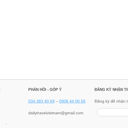
C
PHẢN HỒI - GÓP Ý
ĐĂNG KÝ NHẬN TI
034 383 40 69
–
0908 44 00 58
Đăng ký để nhận t
dailytravelvietnam@gmail.com
.