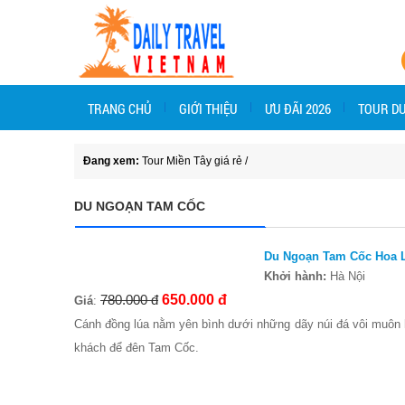
TRANG CHỦ
GIỚI THIỆU
ƯU ĐÃI 2026
TOUR DU
Đang xem:
Tour Miền Tây giá rẻ
/
DU NGOẠN TAM CỐC
Du Ngoạn Tam Cốc Hoa 
Khởi hành:
Hà Nội
780.000 đ
650.000 đ
Giá
:
Cánh đồng lúa nằm yên bình dưới những dãy núi đá vôi muôn h
khách để đên Tam Cốc.