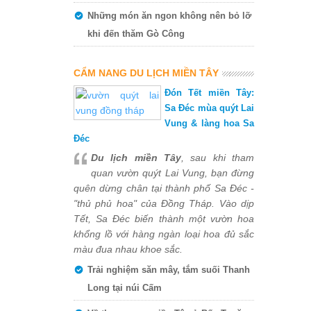
Những món ăn ngon không nên bỏ lỡ
khi đến thăm Gò Công
CẨM NANG DU LỊCH MIỀN TÂY
Đón Tết miền Tây:
Sa Đéc mùa quýt Lai
Vung & làng hoa Sa
Đéc
Du lịch miền Tây
, sau khi tham
quan vườn quýt Lai Vung, bạn đừng
quên dừng chân tại thành phố Sa Đéc -
"thủ phủ hoa" của Đồng Tháp. Vào dịp
Tết, Sa Đéc biến thành một vườn hoa
khổng lồ với hàng ngàn loại hoa đủ sắc
màu đua nhau khoe sắc.
Trải nghiệm săn mây, tắm suối Thanh
Long tại núi Cấm