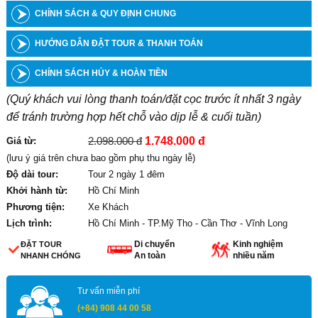
CHÍNH SÁCH & QUY ĐỊNH CHUNG
HƯỚNG DẪN ĐẶT TOUR & THANH TOÁN
CHÍNH SÁCH HỦY & HOÀN TIỀN
(Quý khách vui lòng thanh toán/đặt cọc trước ít nhất 3 ngày
để tránh trường hợp hết chỗ vào dịp lễ & cuối tuần)
2.098.000 đ
1.748.000 đ
Giá từ:
(lưu ý giá trên chưa bao gồm phụ thu ngày lễ)
Độ dài tour:
Tour 2 ngày 1 đêm
Khởi hành từ:
Hồ Chí Minh
Phương tiện:
Xe Khách
Lịch trình:
Hồ Chí Minh - TP.Mỹ Tho - Cần Thơ - Vĩnh Long
Di chuyển
Kinh nghiệm
ĐẶT TOUR
An toàn
nhiều năm
NHANH CHÓNG
Tư vấn miễn phí
(+84) 908 44 00 58