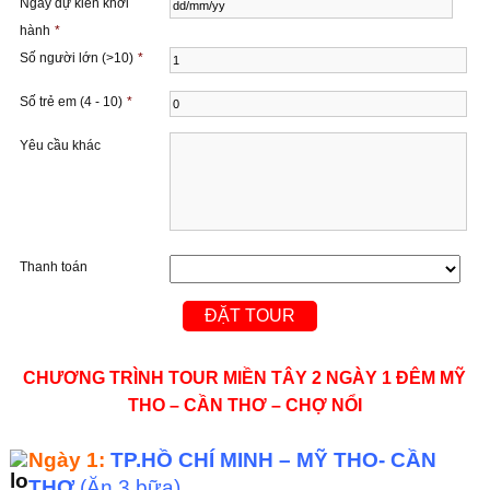
Ngày dự kiến ​​khởi
hành
*
Số người lớn (>10)
*
Số trẻ em (4 - 10)
*
Yêu cầu khác
Thanh toán
CHƯƠNG TRÌNH TOUR MIỀN TÂY 2 NGÀY 1 ĐÊM MỸ
THO – CẦN THƠ – CHỢ NỔI
Ngày 1:
TP.HỒ CHÍ MINH – MỸ THO- CẦN
THƠ
(Ăn 3 bữa)