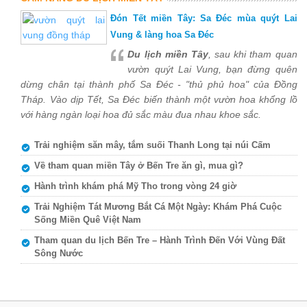
Đón Tết miền Tây: Sa Đéc mùa quýt Lai
Vung & làng hoa Sa Đéc
Du lịch miền Tây
, sau khi tham quan
vườn quýt Lai Vung, bạn đừng quên
dừng chân tại thành phố Sa Đéc - "thủ phủ hoa" của Đồng
Tháp. Vào dịp Tết, Sa Đéc biến thành một vườn hoa khổng lồ
với hàng ngàn loại hoa đủ sắc màu đua nhau khoe sắc.
Trải nghiệm săn mây, tắm suối Thanh Long tại núi Cấm
Về tham quan miền Tây ở Bến Tre ăn gì, mua gì?
Hành trình khám phá Mỹ Tho trong vòng 24 giờ
Trải Nghiệm Tát Mương Bắt Cá Một Ngày: Khám Phá Cuộc
Sống Miền Quê Việt Nam
Tham quan du lịch Bến Tre – Hành Trình Đến Với Vùng Đất
Sông Nước