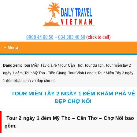
0908 44 00 58
–
034 383 40 69
(click to call)
≡ Menu
Đang xem:
Tour Miền Tây giá rẻ
/
Tour Cần Thơ
,
Tour du lịch
,
Tour miền tây 2
ngày 1 đêm
,
Tour Mỹ Tho - Tiền Giang
,
Tour Vĩnh Long
» Tour Miền Tây 2 ngày
1 đêm khám phá vẻ đẹp chợ nổi
TOUR MIỀN TÂY 2 NGÀY 1 ĐÊM KHÁM PHÁ VẺ
ĐẸP CHỢ NỔI
Tour 2 ngày 1 đêm Mỹ Tho – Cần Thơ – Chợ Nổi bao
gồm: