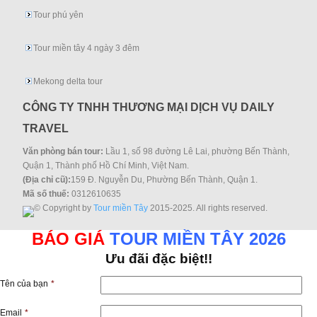
Tour phú yên
Tour miền tây 4 ngày 3 đêm
Mekong delta tour
CÔNG TY TNHH THƯƠNG MẠI DỊCH VỤ DAILY
TRAVEL
Văn phòng bán tour:
Lầu 1, số 98 đường Lê Lai, phường Bến Thành,
Quận 1, Thành phố Hồ Chí Minh, Việt Nam.
(Địa chỉ cũ):
159 Đ. Nguyễn Du, Phường Bến Thành, Quận 1.
Mã số thuế:
0312610635
© Copyright by
Tour miền Tây
2015-2025. All rights reserved.
BÁO GIÁ
TOUR MIỀN TÂY 2026
Ưu đãi đặc biệt!!
Tên của bạn
*
Email
*