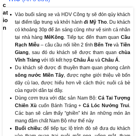
Vào buổi sáng xe và HDV Công ty sẽ đón qúy khách
tại điểm tập trung và khởi hành
đi Mỹ Tho
. Du khách
có khoảng 30p để ăn sáng cũng như vệ sinh cá nhân
tại nhà hàng
MêKông
. Tiếp tục đến tham quan
Cầu
Rạch Miễu
– câu cầu nối liền 2 tỉnh
Bến Tre
và
Tiền
Giang
, sau đó du khách sẽ được tham quan
chùa
Vĩnh Tràng
với lối kết hợp
Châu Âu
và
Châu Á
.
Du khách sẽ được đi thuyền tham quan phong cảnh
sông nước Miền Tây
, được nghe giới thiệu về bốn
dãy cù lao, được hiểu hơn về cách thức nuôi cá bè
của người dân tại đây.
Dùng cơm trưa với đặc sản Nam Bộ:
Cá Tai Tượng
Chiên Xù
cuốn Bánh Tráng +
Cá Lóc Nướng Trui
.
Các bạn sẽ cảm thấy “ghiền” khi ăn những món ăn
mang đậm chất Nam Bộ như thế này
Buổi chiều:
để tiếp tục lộ trình đò sẽ đưa du khách
vào tham quan trại nuôi mật ong, uống mật, tham