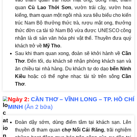
quan
Cù Lao Thới Sơn
, vườn trái cây, vườn hoa
kiểng, tham quan một ngôi nhà xưa tiêu biểu cho kiến
trúc Nam Bộ thưởng thức trà, rượu mật ong, thưởng
thức đờn ca tài tử Nam Bộ vừa được UNESCO công
nhận là di sản văn hóa phi vật thể. Thuyền đưa quý
khách trở về
Mỹ Tho
.
Sau khi tham quan xong, đoàn sẽ khởi hành về
Cần
Thơ
. Đến tối, du khách sẽ nhận phòng khách sạn và
ăn chiều tại nhà hàng. Du khách tự do dạo
bến Ninh
Kiều
hoặc có thể nghe nhạc tài tử trên sông
Cần
Thơ
.
Ngày 2:
CẦN THƠ – VĨNH LONG – TP. HỒ CHÍ
MINH
(Ăn 2 bữa)
Đoàn dậy sớm, dùng điểm tâm tại khách sạn. Lên
thuyền đi tham quan
chợ Nổi Cái Răng
, trãi nghiệm