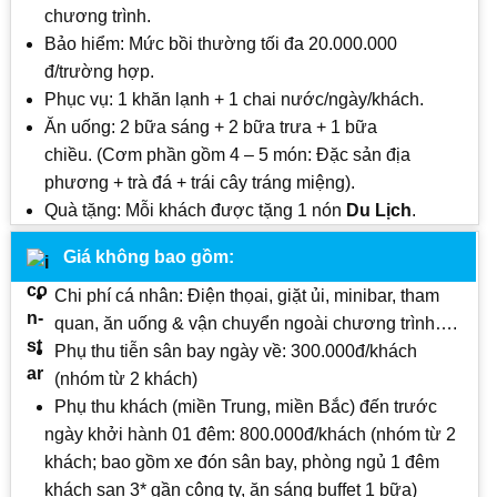
chương trình.
Bảo hiểm: Mức bồi thường tối đa 20.000.000
đ/trường hợp.
Phục vụ: 1 khăn lạnh + 1 chai nước/ngày/khách.
Ăn uống: 2 bữa sáng + 2 bữa trưa + 1 bữa
chiều. (Cơm phần gồm 4 – 5 món: Đặc sản địa
phương + trà đá + trái cây tráng miệng).
Quà tặng: Mỗi khách được tặng 1 nón
Du Lịch
.
Giá không bao gồm:
Chi phí cá nhân: Điện thọai, giặt ủi, minibar, tham
quan, ăn uống & vận chuyển ngoài chương trình….
Phụ thu tiễn sân bay ngày về: 300.000đ/khách
(nhóm từ 2 khách)
Phụ thu khách (miền Trung, miền Bắc) đến trước
ngày khởi hành 01 đêm: 800.000đ/khách (nhóm từ 2
khách; bao gồm xe đón sân bay, phòng ngủ 1 đêm
khách sạn 3* gần công ty, ăn sáng buffet 1 bữa)