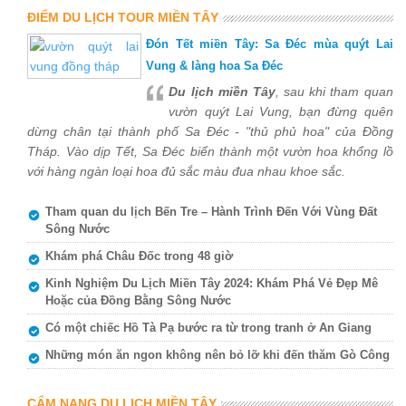
ĐIỂM DU LỊCH TOUR MIỀN TÂY
Đón Tết miền Tây: Sa Đéc mùa quýt Lai
Vung & làng hoa Sa Đéc
Du lịch miền Tây
, sau khi tham quan
vườn quýt Lai Vung, bạn đừng quên
dừng chân tại thành phố Sa Đéc - "thủ phủ hoa" của Đồng
Tháp. Vào dịp Tết, Sa Đéc biến thành một vườn hoa khổng lồ
với hàng ngàn loại hoa đủ sắc màu đua nhau khoe sắc.
Tham quan du lịch Bến Tre – Hành Trình Đến Với Vùng Đất
Sông Nước
Khám phá Châu Đốc trong 48 giờ
Kinh Nghiệm Du Lịch Miền Tây 2024: Khám Phá Vẻ Đẹp Mê
Hoặc của Đồng Bằng Sông Nước
Có một chiếc Hồ Tà Pạ bước ra từ trong tranh ở An Giang
Những món ăn ngon không nên bỏ lỡ khi đến thăm Gò Công
CẨM NANG DU LỊCH MIỀN TÂY