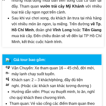
những hoạt động mua bán trên sông của cư dân tại
đây. Tham quan
vườn trái cây Mỹ Khánh
với nhiều
loại trái cây ngon ngọt trên cành.
Sau khi vui chơi xong, du khách ăn trưa tại nhà hàng
với nhiều món ăn ngon, lạ miệng. Trên đường
về Tp.
Hồ Chí Minh
, đoàn ghé
Vĩnh Long
hoặc
Tiền Giang
mua trái cây. Đến chiều đoàn sẽ về đến lại TP Hồ Chí
Minh, kết thúc cuộc hành trình.
Giá tour bao gồm:
Vận Chuyển: Xe tham quan 16 – 45 chỗ, đời mới,
máy lạnh chạy suốt tuyến.
Khách sạn: 2 – 3 khách/phòng, đầy đủ tiện
nghi. (Hoặc các khách sạn khác tương đương )
Hướng dẫn viên: Phục vụ thuyết minh, lo ăn, nghỉ
cho quý khách theo chương trình.
Tham quan: Vé vào cổng các điểm tham quan theo