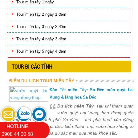
Tour miền tây 1 ngày
Tour miền tây 2 ngày 1 đêm
Tour miền tây 3 ngày 2 đêm
Tour miền tây 4 ngày 3 đêm
Tour miền tây 5 ngày 4 đêm
TOUR ĐI CÁC TỈNH
ĐIỂM DU LỊCH TOUR MIỀN TÂY
Đón Tết miền Tây: Sa Đéc mùa quýt Lai
Vung & làng hoa Sa Đéc
Du lịch miền Tây
, sau khi tham quan
vườn quýt Lai Vung, bạn đừng quên
dừng chân tại thành phố Sa Đéc - "thủ phủ hoa" của Đồng
HOTLINE
Tháp. Vào dịp Tết, Sa Đéc biến thành một vườn hoa khổng lồ
với hàng ngàn loại hoa đủ sắc màu đua nhau khoe sắc.
0908 44 00 58