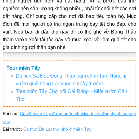
nhiều người đến xem và đặt hàng. Vì là bước đầu thử
nghiệm nên sản lượng không nhiều, phải từ chối hết các nơi
đặt hàng. Chỉ cung cấp cho nơi đã bao tiêu toàn bộ. Mục
đích để mọi người có trái ngon trưng bày tết cho đẹp, cho
vui”. Nếu bạn đi đâu dịp này thì có thể ghé về Đồng Tháp
thăm vườn xoài tài lộc này và mua xoài về làm quà tết cho
gia đình người thân bạn nhé
Tour miền Tây
Du lịch Sa Đéc Đồng Tháp tràm chim Tam Nông &
vườn quýt hồng Lai Vung 2 ngày 1 đêm
Tour miền Tây Chợ nổi Cái Răng – Miệt vườn Cân
Thơ
Bài sau:
Có về miền Tây đừng quên checkin tại những địa điểm này
nhé
Bài trước:
Có một Đà Lạt thu nhỏ ở miền Tây