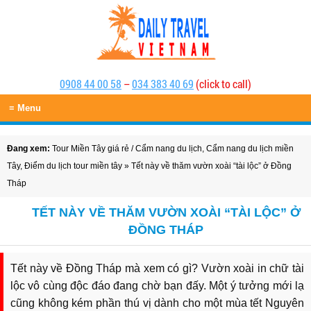
0908 44 00 58
–
034 383 40 69
(click to call)
≡ Menu
Đang xem:
Tour Miền Tây giá rẻ
/
Cẩm nang du lịch
,
Cẩm nang du lịch miền
Tây
,
Điểm du lịch tour miền tây
» Tết này về thăm vườn xoài “tài lộc” ở Đồng
Tháp
TẾT NÀY VỀ THĂM VƯỜN XOÀI “TÀI LỘC” Ở
ĐỒNG THÁP
Tết này về Đồng Tháp mà xem có gì? Vườn xoài in chữ tài
lộc vô cùng độc đáo đang chờ bạn đấy. Một ý tưởng mới lạ
cũng không kém phần thú vị dành cho một mùa tết Nguyên