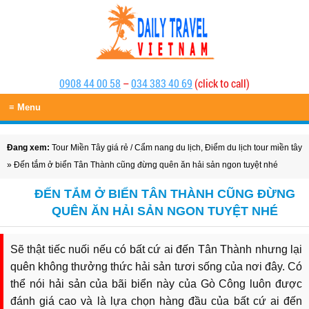
0908 44 00 58
–
034 383 40 69
(click to call)
≡ Menu
Đang xem:
Tour Miền Tây giá rẻ
/
Cẩm nang du lịch
,
Điểm du lịch tour miền tây
» Đến tắm ở biển Tân Thành cũng đừng quên ăn hải sản ngon tuyệt nhé
ĐẾN TẮM Ở BIỂN TÂN THÀNH CŨNG ĐỪNG
QUÊN ĂN HẢI SẢN NGON TUYỆT NHÉ
Sẽ thật tiếc nuối nếu có bất cứ ai đến Tân Thành nhưng lại
quên không thưởng thức hải sản tươi sống của nơi đây. Có
thể nói hải sản của bãi biển này của Gò Công luôn được
đánh giá cao và là lựa chọn hàng đầu của bất cứ ai đến