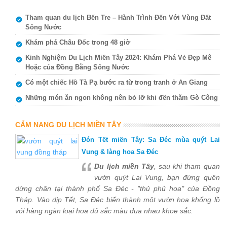
Tham quan du lịch Bến Tre – Hành Trình Đến Với Vùng Đất
Sông Nước
Khám phá Châu Đốc trong 48 giờ
Kinh Nghiệm Du Lịch Miền Tây 2024: Khám Phá Vẻ Đẹp Mê
Hoặc của Đồng Bằng Sông Nước
Có một chiếc Hồ Tà Pạ bước ra từ trong tranh ở An Giang
Những món ăn ngon không nên bỏ lỡ khi đến thăm Gò Công
CẨM NANG DU LỊCH MIỀN TÂY
Đón Tết miền Tây: Sa Đéc mùa quýt Lai
Vung & làng hoa Sa Đéc
Du lịch miền Tây
, sau khi tham quan
vườn quýt Lai Vung, bạn đừng quên
dừng chân tại thành phố Sa Đéc - "thủ phủ hoa" của Đồng
Tháp. Vào dịp Tết, Sa Đéc biến thành một vườn hoa khổng lồ
với hàng ngàn loại hoa đủ sắc màu đua nhau khoe sắc.