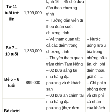
lạnh 16 – 45 chỗ đưa
Từ 11
đón theo chương
tuổi trở
1,799,000
trình
lên
– Hướng dẫn viên đi
theo đoàn suốt
chương trình.
– Vé tham quan tất
– Nước
cả các điểm trong
uống rượu
Bé 7 –
1,350,000
chương trình
bia trong
10 tuổi
– Thuyền tham quan
những bữa
tràm chim Tam Nông
ăn, chi phí
– 02 bữa sáng tại
điện thoại,
nhà hàng địa
giặt ủi, …
Bé 5 – 6
899,000
phương và ở khách
– Chi phí ở
tuổi
sạn
phòng đơn
– 03 bữa ăn chính tại
và chi phí
nhà hàng địa
cá nhân
phương (thực đơn
của khách
Bé dưới