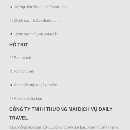
Hướng dẫn đặt tour & Thanh toán
Chính sách & Quy định chung
Chính sách hủy và hoàn tiền
HỖ TRỢ
Tour củ chi
Tour phú yên
Tour miền tây 4 ngày 3 đêm
Mekong delta tour
CÔNG TY TNHH THƯƠNG MẠI DỊCH VỤ DAILY
TRAVEL
Văn phòng bán tour:
Lầu 1, số 98 đường Lê Lai, phường Bến Thành,