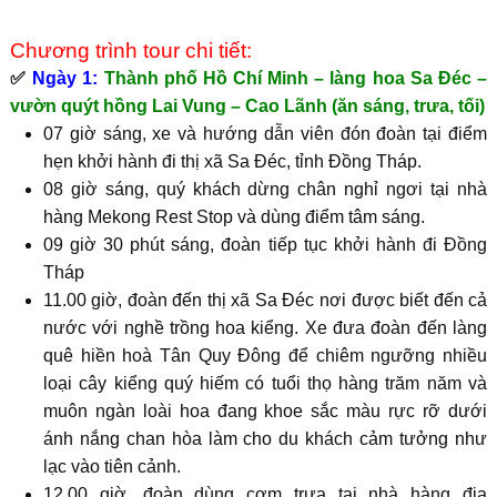
Chương trình tour chi tiết:
✅
Ngày 1:
Thành phố Hồ Chí Minh – làng hoa Sa Đéc –
vườn quýt hồng Lai Vung – Cao Lãnh (ăn sáng, trưa, tối)
07 giờ sáng, xe và hướng dẫn viên đón đoàn tại điểm
hẹn khởi hành đi thị xã Sa Đéc, tỉnh Đồng Tháp.
08 giờ sáng, quý khách dừng chân nghỉ ngơi tại nhà
hàng Mekong Rest Stop và dùng điểm tâm sáng.
09 giờ 30 phút sáng, đoàn tiếp tục khởi hành đi Đồng
Tháp
11.00 giờ, đoàn đến thị xã Sa Đéc nơi được biết đến cả
nước với nghề trồng hoa kiểng. Xe đưa đoàn đến làng
quê hiền hoà Tân Quy Đông để chiêm ngưỡng nhiều
loại cây kiểng quý hiếm có tuổi thọ hàng trăm năm và
muôn ngàn loài hoa đang khoe sắc màu rực rỡ dưới
ánh nắng chan hòa làm cho du khách cảm tưởng như
lạc vào tiên cảnh.
12.00 giờ, đoàn dùng cơm trưa tại nhà hàng điạ