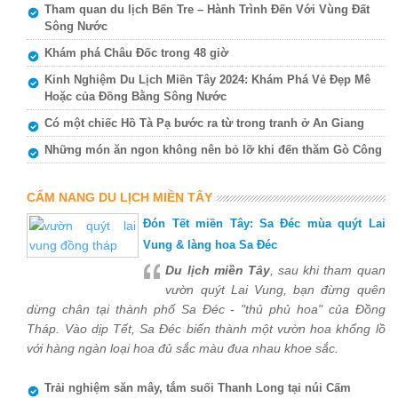
Tham quan du lịch Bến Tre – Hành Trình Đến Với Vùng Đất
Sông Nước
Khám phá Châu Đốc trong 48 giờ
Kinh Nghiệm Du Lịch Miền Tây 2024: Khám Phá Vẻ Đẹp Mê
Hoặc của Đồng Bằng Sông Nước
Có một chiếc Hồ Tà Pạ bước ra từ trong tranh ở An Giang
Những món ăn ngon không nên bỏ lỡ khi đến thăm Gò Công
CẨM NANG DU LỊCH MIỀN TÂY
Đón Tết miền Tây: Sa Đéc mùa quýt Lai
Vung & làng hoa Sa Đéc
Du lịch miền Tây
, sau khi tham quan
vườn quýt Lai Vung, bạn đừng quên
dừng chân tại thành phố Sa Đéc - "thủ phủ hoa" của Đồng
Tháp. Vào dịp Tết, Sa Đéc biến thành một vườn hoa khổng lồ
với hàng ngàn loại hoa đủ sắc màu đua nhau khoe sắc.
Trải nghiệm săn mây, tắm suối Thanh Long tại núi Cấm