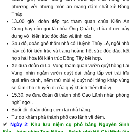
phương với những món ăn mang đậm chất xứ Đồng
Tháp.
13..00 giờ, đoàn tiếp tục tham quan chùa Kiến An
Cung hay còn gọi là chùa Ông Quách, chùa được xây
dựng với kiến trúc độc đáo và tinh xảo.
Sau đó, đoàn ghé thăm nhà cổ Huỳnh Thủy Lê, ngôi nhà
nầy có lối kiến trúc và trang hoàng hết sức độc đáo, kết
hợp hài hòa lối kiến trúc Đông Tây kết hợp.
Xe đưa đoàn đi Lai Vung tham quan vườn quýt hồng Lai
Vung, nhìn ngắm vườn quýt dài thẳng tắp với trái trĩu
quả trên cành, nếm thử mùi vị quýt nổi tiếng khắp vùng
sẽ làm cho chuyến đi của quý khách thêm thú vị.
15.30, xe đưa đoàn đi thành phố Cao Lãnh nhận phòng
nghỉ ngơi.
Buổi tối, đoàn dùng cơm tại nhà hàng.
Tự do khám phá thành phố cao lãnh về đêm.
✅
Ngày 2:
Khu lưu niệm cụ phó bảng Nguyễn Sinh
Sắc – tràm chim Tam Nông – thành phố Hồ Chí Minh (ăn