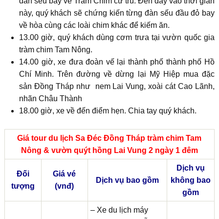
đàn sếu bay về Tràm Chim cư trú. Đến đây vào thời gian
này, quý khách sẽ chứng kiến từng đàn sếu đầu đỏ bay
về hòa cùng các loài chim khác để kiếm ăn.
13.00 giờ, quý khách dùng cơm trưa tại vườn quốc gia
tràm chim Tam Nông.
14.00 giờ, xe đưa đoàn vế lại thành phố thành phố Hồ
Chí Minh. Trên đường về dừng lại Mỹ Hiệp mua đặc
sản Đồng Tháp như nem Lai Vung, xoài cát Cao Lãnh,
nhãn Châu Thành
18.00 giờ, xe về đến điểm hẹn. Chia tay quý khách.
Giá tour du lịch Sa Đéc Đồng Tháp tràm chim Tam
Nông & vườn quýt hồng Lai Vung 2 ngày 1 đêm
Dịch vụ
Đối
Giá vé
Dịch vụ bao gồm
không bao
tượng
(vnđ)
gồm
– Xe du lịch máy