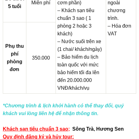
Miễn phí
cơm phần)
ngoài
5 tuổi
– Khách sạn tiêu
chương
chuẩn 3 sao ( 1
trình.
phòng 2 hoặc 3
– Hóa đơn
khách)
VAT
– Nước suối trên xe
Phụ thu
(1 chai/ khách/ngày)
phí
– Bảo hiểm du lịch
350.000
phòng
toàn quốc với mức
đơn
bảo hiểm tối đa lên
đến 20.000.000
VNĐ/khách/vụ
*Chương trình & lịch khởi hành có thể thay đổi, quý
khách vui lòng liên hệ để nhận thông tin.
Khách sạn tiêu chuẩn 3 sao
;
Sông Trà, Hương Sen
Quy định đăng ký và hủy tour: