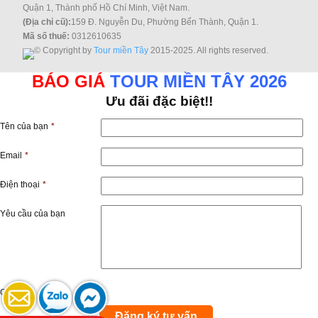
Quận 1, Thành phố Hồ Chí Minh, Việt Nam.
(Địa chỉ cũ):
159 Đ. Nguyễn Du, Phường Bến Thành, Quận 1.
Mã số thuế:
0312610635
© Copyright by
Tour miền Tây
2015-2025. All rights reserved.
BÁO GIÁ
TOUR MIỀN TÂY 2026
Ưu đãi đặc biệt!!
Tên của bạn
*
Email
*
Điện thoại
*
Yêu cầu của bạn
Captcha