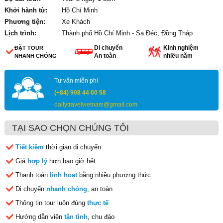
Khởi hành từ:
Hồ Chí Minh
Phương tiện:
Xe Khách
Lịch trình:
Thành phố Hồ Chí Minh - Sa Đéc, Đồng Tháp
Di chuyển
Kinh nghiệm
ĐẶT TOUR
An toàn
nhiều năm
NHANH CHÓNG
Tư vấn miễn phí
(+84) 908 44 00 58
dailytravelvietnam@gmail.com
TẠI SAO CHỌN CHÚNG TÔI
Tiết kiệm
thời gian di chuyển
Giá
hợp lý
hơn bao giờ hết
Thanh toán
linh hoạt
bằng nhiều phương thức
Di chuyển
nhanh chóng
, an toàn
Thông tin tour luôn đúng
thực tế
Hướng dẫn viên
tận tình
, chu đáo