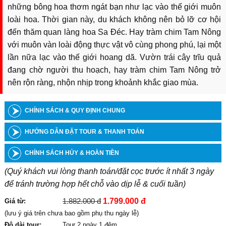
những bông hoa thơm ngát bạn như lạc vào thế giới muôn
loài hoa. Thời gian này, du khách không nên bỏ lỡ cơ hội
đến thăm quan làng hoa Sa Đéc. Hay tràm chim Tam Nông
với muôn vàn loài động thực vật vô cùng phong phú, lại một
lần nữa lạc vào thế giới hoang dã. Vườn trái cây trĩu quả
đang chờ người thu hoạch, hay tràm chim Tam Nông trở
nên rộn ràng, nhộn nhịp trong khoảnh khắc giao mùa.
CHÍNH SÁCH & QUY ĐỊNH CHUNG
HƯỚNG DẪN ĐẶT TOUR & THANH TOÁN
CHÍNH SÁCH HỦY & HOÀN TIỀN
(Quý khách vui lòng thanh toán/đặt cọc trước ít nhất 3 ngày
để tránh trường hợp hết chỗ vào dịp lễ & cuối tuần)
1.882.000 đ
1.799.000 đ
Giá từ:
(lưu ý giá trên chưa bao gồm phụ thu ngày lễ)
Độ dài tour:
Tour 2 ngày 1 đêm