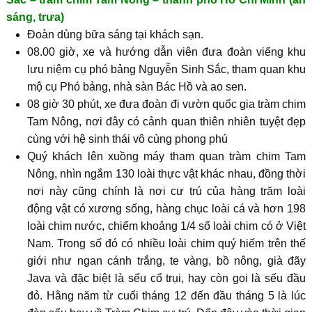
sáng, trưa)
Đoàn dùng bữa sáng tại khách sạn.
08.00 giờ, xe và hướng dẫn viên đưa đoàn viếng khu
lưu niệm cụ phó bảng Nguyễn Sinh Sắc, tham quan khu
mộ cụ Phó bảng, nhà sàn Bác Hồ và ao sen.
08 giờ 30 phút, xe đưa đoàn đi vườn quốc gia tràm chim
Tam Nông, nơi đây có cảnh quan thiên nhiên tuyệt đẹp
cùng với hệ sinh thái vô cùng phong phú
Quý khách lên xuồng máy tham quan tràm chim Tam
Nông, nhìn ngắm 130 loài thực vật khác nhau, đồng thời
nơi này cũng chính là nơi cư trú của hàng trăm loài
động vật có xương sống, hàng chục loài cá và hơn 198
loài chim nước, chiếm khoảng 1/4 số loài chim có ở Việt
Nam. Trong số đó có nhiều loài chim quý hiếm trên thế
giới như ngan cánh trắng, te vàng, bồ nông, già đãy
Java và đặc biệt là sếu cổ trụi, hay còn gọi là sếu đầu
đỏ. Hằng năm từ cuối tháng 12 đến đầu tháng 5 là lúc