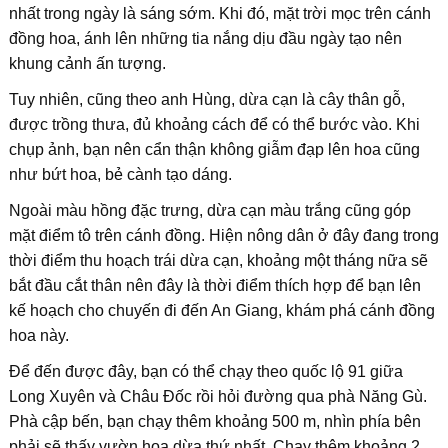
nhất trong ngày là sáng sớm. Khi đó, mặt trời mọc trên cánh
đồng hoa, ánh lên những tia nắng dịu đầu ngày tạo nên
khung cảnh ấn tượng.
Tuy nhiên, cũng theo anh Hùng, dừa cạn là cây thân gỗ,
được trồng thưa, đủ khoảng cách để có thể bước vào. Khi
chụp ảnh, bạn nên cẩn thận không giẫm đạp lên hoa cũng
như bứt hoa, bẻ cành tạo dáng.
Ngoài màu hồng đặc trưng, dừa cạn màu trắng cũng góp
mặt điểm tô trên cánh đồng. Hiện nông dân ở đây đang trong
thời điểm thu hoạch trái dừa cạn, khoảng một tháng nữa sẽ
bắt đầu cắt thân nên đây là thời điểm thích hợp để bạn lên
kế hoạch cho chuyến đi đến An Giang, khám phá cánh đồng
hoa này.
Để đến được đây, bạn có thể chạy theo quốc lộ 91 giữa
Long Xuyên và Châu Đốc rồi hỏi đường qua phà Năng Gù.
Phà cập bến, bạn chạy thêm khoảng 500 m, nhìn phía bên
phải sẽ thấy vườn hoa dừa thứ nhất. Chạy thêm khoảng 2