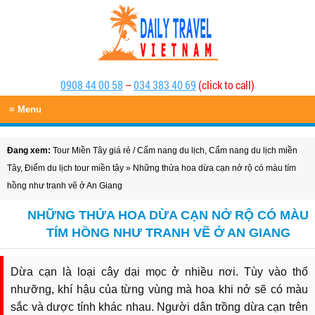
0908 44 00 58
–
034 383 40 69
(click to call)
≡ Menu
Đang xem:
Tour Miền Tây giá rẻ
/
Cẩm nang du lịch
,
Cẩm nang du lịch miền
Tây
,
Điểm du lịch tour miền tây
» Những thửa hoa dừa cạn nở rộ có màu tím
hồng như tranh vẽ ở An Giang
NHỮNG THỬA HOA DỪA CẠN NỞ RỘ CÓ MÀU
TÍM HỒNG NHƯ TRANH VẼ Ở AN GIANG
Dừa cạn là loại cây dại mọc ở nhiều nơi. Tùy vào thổ
nhưỡng, khí hậu của từng vùng mà hoa khi nở sẽ có màu
sắc và dược tính khác nhau. Người dân trồng dừa cạn trên