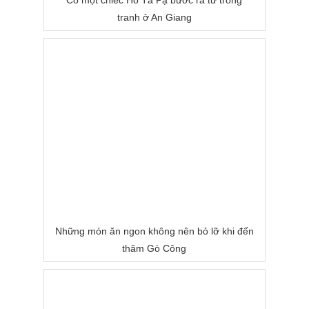
Có một chiếc Hồ Tà Pạ bước ra từ trong
tranh ở An Giang
Những món ăn ngon không nên bỏ lỡ khi đến
thăm Gò Công