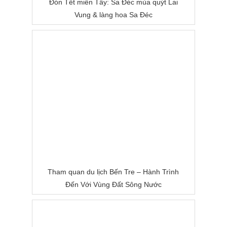
Đón Tết miền Tây: Sa Đéc mùa quýt Lai
Vung & làng hoa Sa Đéc
Tham quan du lịch Bến Tre – Hành Trình
Đến Với Vùng Đất Sông Nước