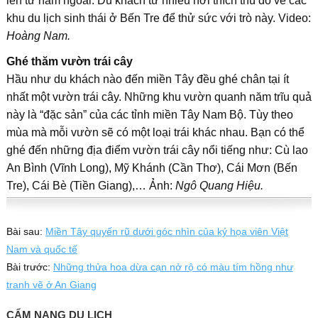
lên từ năm ngoái. Du khách từ nhiều nơi thích thú đổ về các
khu du lịch sinh thái ở Bến Tre để thử sức với trò này. Video:
Hoàng Nam.
Ghé thăm vườn trái cây
Hầu như du khách nào đến miền Tây đều ghé chân tại ít
nhất một vườn trái cây. Những khu vườn quanh năm trĩu quả
này là “đặc sản” của các tỉnh miền Tây Nam Bộ. Tùy theo
mùa mà mỗi vườn sẽ có một loại trái khác nhau. Bạn có thể
ghé đến những địa điểm vườn trái cây nổi tiếng như: Cù lao
An Bình (Vĩnh Long), Mỹ Khánh (Cần Thơ), Cái Mơn (Bến
Tre), Cái Bè (Tiền Giang),… Ảnh:
Ngô Quang Hiệu.
Bài sau:
Miền Tây quyến rũ dưới góc nhìn của ký họa viên Việt
Nam và quốc tế
Bài trước:
Những thửa hoa dừa cạn nở rộ có màu tím hồng như
tranh vẽ ở An Giang
CẨM NANG DU LỊCH