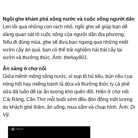
Ngồi ghe khám phá sông nước và cuộc sống người dân
Len lỏi qua những con rạch nhỏ, ngồi ghe sẽ giúp bạn dễ
dàng quan sát rõ cuộc sống của người dân địa phương.
Nếu đi đúng mùa, ghe sẽ đưa bạn ngang qua những miệt
vườn cây ăn quả, bạn có thể trải nghiệm hái trái cây tại
vườn và thưởng thức. Ảnh:
thehay901.
Ăn sáng ở chợ nổi
Giữa mênh mông sông nước, xì xụp tô hủ tiếu, bún riêu cua
nóng hổi hay miếng bánh lá dừa và thưởng thức ly cà phê
sữa đá luôn để lại ấn tượng khó quên đối. Hiện ở chợ nổi
Cái Răng, Cần Thơ mỗi buổi sớm đều đón đông một lượng
du khách ghé thăm, ăn uống, mua sắm và chụp hình. Ảnh:
Di
Vỹ.