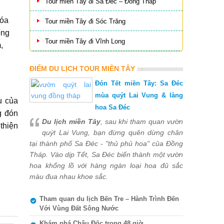
Tour miền Tây đi Sa Đéc – Đồng Tháp
hóa
Tour miền Tây đi Sóc Trăng
ống
Tour miền Tây đi Vĩnh Long
,
ĐIỂM DU LỊCH TOUR MIỀN TÂY
Đón Tết miền Tây: Sa Đéc
mùa quýt Lai Vung & làng
u của
hoa Sa Đéc
g đón
Du lịch miền Tây
, sau khi tham quan vườn
thiện
quýt Lai Vung, bạn đừng quên dừng chân
tại thành phố Sa Đéc - "thủ phủ hoa" của Đồng
Tháp. Vào dịp Tết, Sa Đéc biến thành một vườn
hoa khổng lồ với hàng ngàn loại hoa đủ sắc
màu đua nhau khoe sắc.
Tham quan du lịch Bến Tre – Hành Trình Đến
Với Vùng Đất Sông Nước
Khám phá Châu Đốc trong 48 giờ