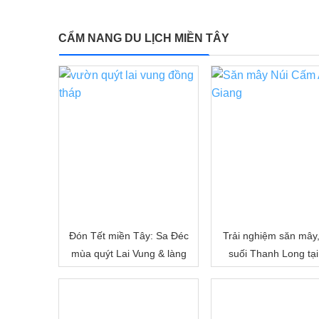
Bằng Sông Nước
CẨM NANG DU LỊCH MIỀN TÂY
Đón Tết miền Tây: Sa Đéc
Trải nghiệm săn mây
mùa quýt Lai Vung & làng
suối Thanh Long tại
hoa Sa Đéc
Cấm