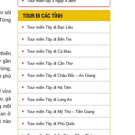
Tour miền tây 5 ngày 4 đêm
n sót
TOUR ĐI CÁC TỈNH
 Từng
Tour miền Tây đi Bạc Liêu
Tour miền Tây đi Bến Tre
Tour miền Tây đi Cà Mau
thiên
y gần
Tour miền Tây đi Cần Thơ
rừng,
Tour miền Tây đi Châu Đốc – An Giang
ồ phủ
Tour miền Tây đi Hà Tiên
ể vừa
u, gà
Tour miền Tây đi Long An
g một
Tour miền Tây đi Mỹ Tho – Tiền Giang
ian ở
i nào
Tour miền Tây đi Phú Quốc