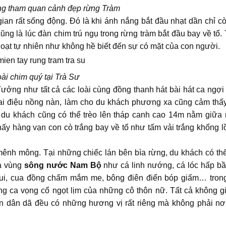
ng tham quan cảnh đẹp rừng Tràm
ian rất sống động. Đó là khi ánh nắng bắt đầu nhạt dần chỉ cò
ũng là lúc đàn chim trú ngụ trong rừng tràm bắt đầu bay về tổ.
hoạt tự nhiên như không hề biết đến sự có mặt của con người.
oài chim quý tại Trà Sư
Tưởng như tất cả các loài cùng đồng thanh hát bài hát ca ngợi 
iai điệu nồng nàn, làm cho du khách phương xa cũng cảm thấ
, du khách cũng có thể trèo lên tháp canh cao 14m nằm giữa 
y hàng vạn con cò trắng bay về tổ như tấm vải trắng khổng l
mênh mông. Tại những chiếc lán bên bìa rừng, du khách có th
a vùng
sông nước Nam Bộ
như cá linh nướng, cá lóc hấp bầ
rui, cua đồng chấm mắm me, bông điên điển bóp giấm… tron
ếng ca vọng cổ ngọt lịm của những cô thôn nữ. Tất cả không g
n dân dã đều có những hương vị rất riêng mà không phải nơ