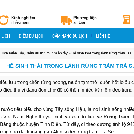
Kinh nghiệm
Phương tiện
nhiều năm
an toàn
 LỊCH
ĐIỂM DU LỊCH
CẨM NANG DU LỊCH
LIÊN HỆ
 lịch miền Tây
,
Điểm du lịch tour miền tây
» Hệ sinh thái trong lành rừng tràm Trà 
HỆ SINH THÁI TRONG LÀNH RỪNG TRÀM TRÀ S
iêu lưu trong chốn rừng hoang, muốn tạm thời quên hết lo âu 
ao điều thú vị đang đón chờ để có thêm nhiều kỷ niệm đẹp trong
nước tiêu biểu cho vùng Tây sông Hậu, là nơi sinh sống nhiều
ỏ Việt Nam. Nghe thuyết minh và xem tư liệu về
Rừng Tràm
. 
 Bàng thuộc huyện Tịnh Biên. Từ đây, đi theo đường tỉnh lộ 94
 đường nhỏ dài khoảng gần 4km là đến rừng tràm Trà Sư.