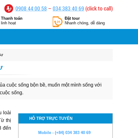
0908 44 00 58
–
034 383 40 69
(click to call)
Thanh toán
Đặt tour
linh hoạt
Nhanh chóng, dễ dàng
Sư
Ư
của cuộc sống bộn bề, muốn một mình sống với
 cuộc sống.
 loài
HỖ TRỢ TRỰC TUYẾN
Từ thị
8 đến
Mobile - (+84) 034 383 40 69