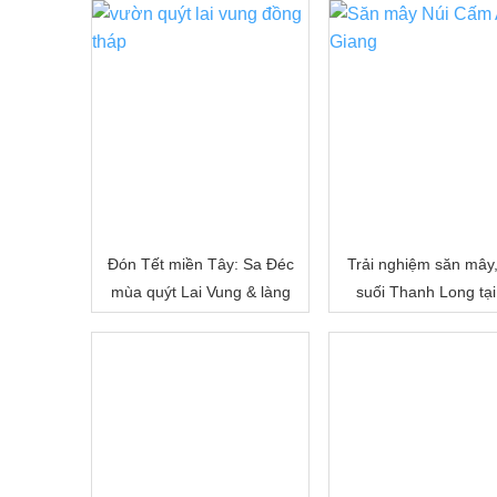
Đón Tết miền Tây: Sa Đéc
Trải nghiệm săn mây
mùa quýt Lai Vung & làng
suối Thanh Long tại
hoa Sa Đéc
Cấm