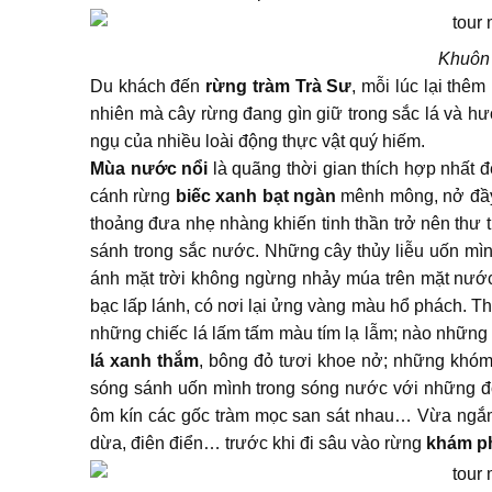
Khuôn 
Du khách đến
rừng tràm Trà Sư
, mỗi lúc lại thê
nhiên mà cây rừng đang gìn giữ trong sắc lá và hư
ngụ của nhiều loài động thực vật quý hiếm.
Mùa nước nổi
là quãng thời gian thích hợp nhất 
cánh rừng
biếc xanh bạt ngàn
mênh mông, nở đầy 
thoảng đưa nhẹ nhàng khiến tinh thần trở nên thư 
sánh trong sắc nước. Những cây thủy liễu uốn mình
ánh mặt trời không ngừng nhảy múa trên mặt nước 
bạc lấp lánh, có nơi lại ửng vàng màu hổ phách. Th
những chiếc lá lấm tấm màu tím lạ lẫm; nào những 
lá xanh thắm
, bông đỏ tươi khoe nở; những khóm
sóng sánh uốn mình trong sóng nước với những đ
ôm kín các gốc tràm mọc san sát nhau… Vừa ngắm 
dừa, điên điển… trước khi đi sâu vào rừng
khám ph