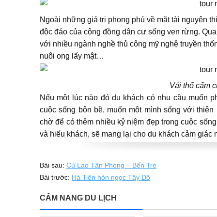
Ngoài những giá trị phong phú về mặt tài nguyên t
độc đáo của cộng đồng dân cư sống ven rừng. Qua
với nhiều ngành nghề thủ công mỹ nghệ truyền thốn
nuôi ong lấy mật…
Vải thổ cẩm c
Nếu một lúc nào đó du khách có nhu cầu muốn ph
cuộc sống bộn bề, muốn một mình sống với thiên n
chờ để có thêm nhiều kỷ niệm đẹp trong cuộc sống.
và hiếu khách, sẽ mang lại cho du khách cảm giác 
Bài sau:
Cù Lao Tân Phong – Bến Tre
Bài trước:
Hà Tiên hòn ngọc Tây Đô
CẨM NANG DU LỊCH