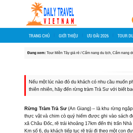
TRANG CHỦ
GIỚI THIỆU
ƯU ĐÃI 2026
TOUR DU
Đang xem:
Tour Miền Tây giá rẻ
/
Cẩm nang du lịch
,
Cẩm nang du
Nếu một lúc nào đó du khách có nhu cầu muốn ph
thiên nhiên, hãy đến rừng tràm Trà Sư với biết b
Rừng Tràm Trà Sư
(An Giang) – là khu rừng ngập 
thực vật và chim cò quý hiếm được ghi vào sách đ
xã Châu Đốc, rẽ trái khoảng 17km đến thị trấn Nhà
Km số 6, du khách tiếp tục rẽ trái đi theo một con