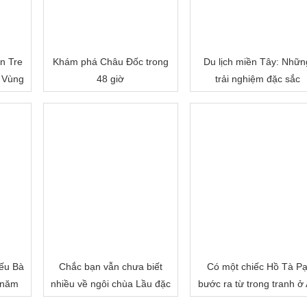
n Tre
Khám phá Châu Đốc trong
Du lịch miền Tây: Nhữn
 Vùng
48 giờ
trải nghiệm đặc sắc
ếu Bà
Chắc bạn vẫn chưa biết
Có một chiếc Hồ Tà P
 năm
nhiều về ngôi chùa Lầu đặc
bước ra từ trong tranh ở
biệt của miền Tây đâu!
Giang