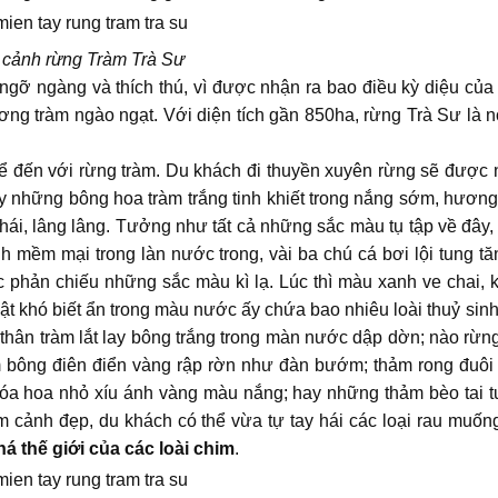
cảnh rừng Tràm Trà Sư
m ngỡ ngàng và thích thú, vì được nhận ra bao điều kỳ diệu của 
ơng tràm ngào ngạt. Với diện tích gần 850ha, rừng Trà Sư là nơ
để đến với rừng tràm. Du khách đi thuyền xuyên rừng sẽ được
những bông hoa tràm trắng tinh khiết trong nắng sớm, hương
thái, lâng lâng. Tưởng như tất cả những sắc màu tụ tập về đây,
 mềm mại trong làn nước trong, vài ba chú cá bơi lội tung tă
phản chiếu những sắc màu kì lạ. Lúc thì màu xanh ve chai, kh
ật khó biết ẩn trong màu nước ấy chứa bao nhiêu loài thuỷ sinh
thân tràm lắt lay bông trắng trong màn nước dập dờn; nào rừ
 bông điên điển vàng rập rờn như đàn bướm; thảm rong đuôi
óa hoa nhỏ xíu ánh vàng màu nắng; hay những thảm bèo tai 
cảnh đẹp, du khách có thể vừa tự tay hái các loại rau muống
á thế giới của các loài chim
.