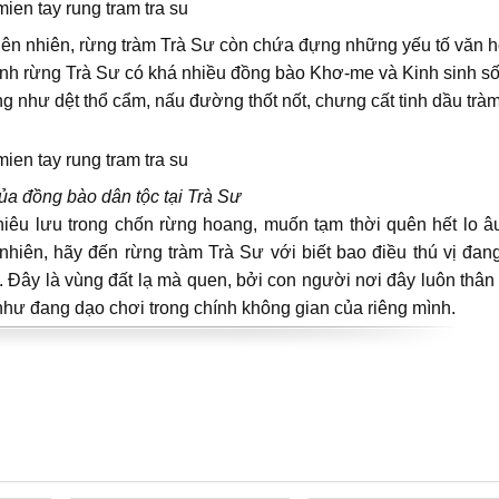
hiên nhiên, rừng tràm Trà Sư còn chứa đựng những yếu tố văn 
nh rừng Trà Sư có khá nhiều đồng bào Khơ-me và Kinh sinh s
g như dệt thổ cẩm, nấu đường thốt nốt, chưng cất tinh dầu tràm
ủa đồng bào dân tộc tại Trà Sư
iêu lưu trong chốn rừng hoang, muốn tạm thời quên hết lo â
hiên, hãy đến rừng tràm Trà Sư với biết bao điều thú vị đan
 Đây là vùng đất lạ mà quen, bởi con người nơi đây luôn thân 
như đang dạo chơi trong chính không gian của riêng mình.