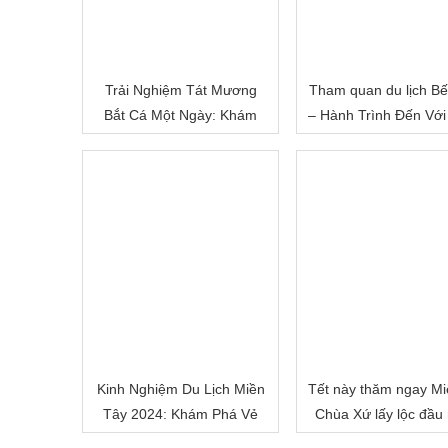
Trải Nghiệm Tát Mương
Tham quan du lịch Bế
Bắt Cá Một Ngày: Khám
– Hành Trình Đến Với
Phá Cuộc Sống Miền Quê
Đất Sông Nước
Việt Nam
Kinh Nghiệm Du Lịch Miền
Tết này thăm ngay Mi
Tây 2024: Khám Phá Vẻ
Chùa Xứ lấy lộc đầu
Đẹp Mê Hoặc của Đồng
nhé!