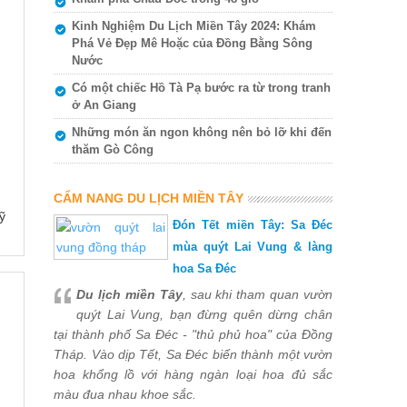
Kinh Nghiệm Du Lịch Miền Tây 2024: Khám
Phá Vẻ Đẹp Mê Hoặc của Đồng Bằng Sông
Nước
Có một chiếc Hồ Tà Pạ bước ra từ trong tranh
ở An Giang
Những món ăn ngon không nên bỏ lỡ khi đến
thăm Gò Công
CẨM NANG DU LỊCH MIỀN TÂY
ỹ
Đón Tết miền Tây: Sa Đéc
mùa quýt Lai Vung & làng
hoa Sa Đéc
Du lịch miền Tây
, sau khi tham quan vườn
quýt Lai Vung, bạn đừng quên dừng chân
tại thành phố Sa Đéc - "thủ phủ hoa" của Đồng
Tháp. Vào dịp Tết, Sa Đéc biến thành một vườn
hoa khổng lồ với hàng ngàn loại hoa đủ sắc
màu đua nhau khoe sắc.