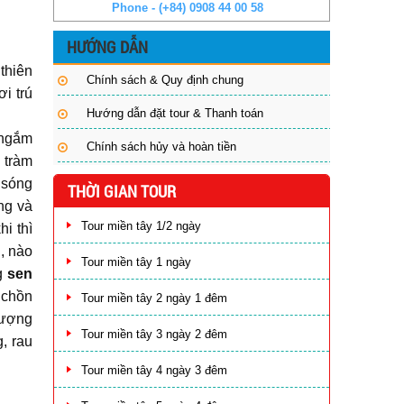
Phone - (+84) 0908 44 00 58
HƯỚNG DẪN
thiên
Chính sách & Quy định chung
i trú
Hướng dẫn đặt tour & Thanh toán
 ngắm
Chính sách hủy và hoàn tiền
 tràm
 sóng
THỜI GIAN TOUR
ng và
Tour miền tây 1/2 ngày
i thì
, nào
Tour miền tây 1 ngày
ng
sen
 chồn
Tour miền tây 2 ngày 1 đêm
tượng
Tour miền tây 3 ngày 2 đêm
, rau
Tour miền tây 4 ngày 3 đêm