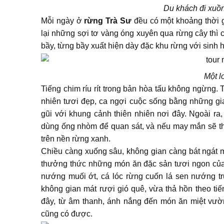
Du khách đi xuồ
Mỗi ngày ở
rừng Trà Sư
đều có một khoảng thời g
lại những sợi tơ vàng óng xuyên qua rừng cây thì c
bầy, từng bầy xuất hiện dày đặc khu rừng với sinh 
Một l
Tiếng chim ríu rít trong bản hòa tấu không ngừng. 
nhiên tươi đẹp, ca ngợi cuộc sống bằng những g
gũi với khung cảnh thiên nhiên nơi đây. Ngoài ra
dùng ống nhòm để quan sát, và nếu may mắn sẽ thấ
trên nền rừng xanh.
Chiều càng xuống sâu, không gian càng bát ngát 
thưởng thức những món ăn đặc sản tươi ngon củ
nướng muối ớt, cá lóc rừng cuốn lá sen nướng t
không gian mát rượi gió quê, vừa thả hồn theo ti
đây, từ âm thanh, ánh nắng đến món ăn miệt vườ
cũng có được.