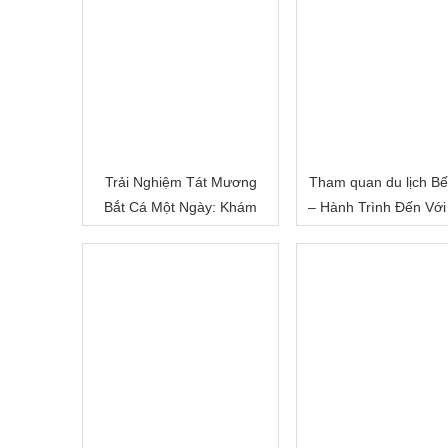
Trải Nghiệm Tát Mương
Tham quan du lịch Bế
Bắt Cá Một Ngày: Khám
– Hành Trình Đến Với
Phá Cuộc Sống Miền Quê
Đất Sông Nước
Việt Nam