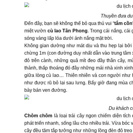
Thuyền đưa du 
Đến đây, bạn sẽ không thể bỏ qua thú vui “
tắm cồn
miệt vườn
cù lao Tân Phong
. Trong cái nắng, cá
sóng vàng lấp lóa dưới ánh nắng mặt trời.
Không gian dường như mát dịu và thu hẹp lại bởi
chừng 1m (con đường duy nhất dẫn vào trung tâm
đỏ trên cành, những quả mít đeo đầy thân cây, m
thành, thấp thoáng đó đây những mái nhà xinh xinh
giữa lòng cù lao… Thiên nhiên và con người như 
như được rũ bỏ lại sau lưng. Bấy giờ đang mùa c
bày bán ven đường.
Du khách c
Chôm chôm
là loại trái cây ngon chiếm diện tích
phát triển nhanh, sống lâu cho nhiều trái. Vừa 
cây đều tăm tắp tưởng như những lồng đèn đỏ treo c