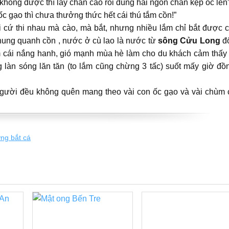
 không được thì lấy chân cào rồi dùng hai ngón chân kẹp ốc lên”
 ốc gạo thì chưa thưởng thức hết cái thú tắm cồn!”
ôi cứ thi nhau mà cào, mà bắt, nhưng nhiều lắm chỉ bắt được c
ỗ chung quanh cồn , nước ở cù lao là nước từ
sông Cửu Long
đ
m cái nắng hanh, gió mạnh mùa hè làm cho du khách cảm thấy 
g làn sóng lăn tăn (to lắm cũng chừng 3 tấc) suốt mấy giờ đồ
i người đều không quên mang theo vài con ốc gạo và vài chùm
ơng bắt cá