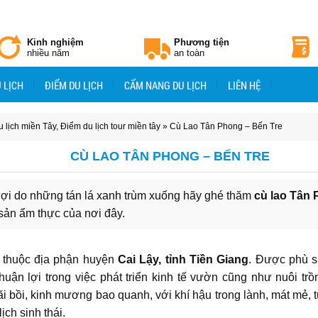
Kinh nghiệm
Phương tiện
nhiều năm
an toàn
 LỊCH
ĐIỂM DU LỊCH
CẨM NANG DU LỊCH
LIÊN HỆ
 lịch miền Tây
,
Điểm du lịch tour miền tây
» Cù Lao Tân Phong – Bến Tre
CÙ LAO TÂN PHONG – BẾN TRE
ượi do những tán lá xanh trùm xuống hãy ghé thăm
cù lao Tân
sản ẩm thực của nơi đây.
thuộc địa phận huyện
Cai Lậy, tỉnh Tiền Giang
. Được phù s
 thuận lợi trong việc phát triển kinh tế vườn cũng như nuôi trồ
ãi bồi, kinh mương bao quanh, với khí hậu trong lành, mát mẻ, t
ịch sinh thái.