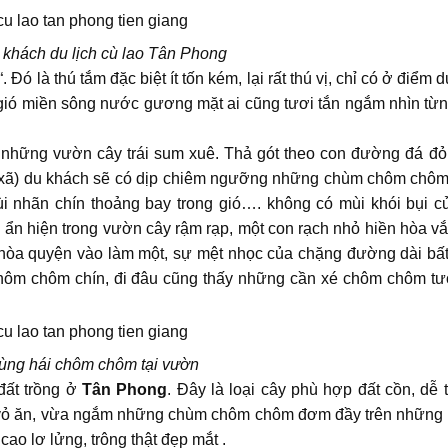
khách du lịch cù lao Tân Phong
“. Đó là thú tắm đặc biệt ít tốn kém, lại rất thú vị, chỉ có ở điểm d
i gió miền sông nước gương mặt ai cũng tươi tắn ngắm nhìn từn
 những vườn cây trái sum xuê. Thả gót theo con đường đá đỏ
 xã) du khách sẽ có dịp chiêm ngưỡng những chùm chôm chôm
ùi nhãn chín thoảng bay trong gió…. không có mùi khói bụi c
 ẩn hiện trong vườn cây rậm rạp, một con rạch nhỏ hiền hòa vắ
hòa quyện vào làm một, sự mệt nhọc của chặng đường dài bất
hôm chôm chín, đi đâu cũng thấy những cần xé chôm chôm tươ
ùng hái chôm chôm tại vườn
 đất trồng ở
Tân Phong
. Đây là loại cây phù hợp đất cồn, dễ t
bóc vỏ ăn, vừa ngắm những chùm chôm chôm đơm đầy trên những
ao lơ lửng, trông thật đẹp mắt .