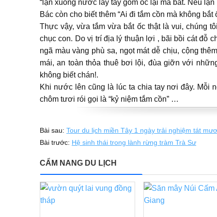
“lặn xuống nước lấy tay gom ốc lại mà bắt. Nếu lặn
Bác còn cho biết thêm “Ai đi tắm cồn mà không bắt
Thực vậy, vừa tắm vừa bắt ốc thật là vui, chúng t
chục con. Do vị trí địa lý thuận lợi , bãi bồi cát đ
ngã màu vàng phù sa, ngọt mát dễ chịu, cộng thê
mái, an toàn thỏa thuê bơi lội, đùa giỡn với nhữn
không biết chán!.
Khi nước lên cũng là lúc ta chia tay nơi đây. Mỗ
chôm tươi rói gọi là “kỷ niệm tắm cồn” …
Bài sau:
Tour du lịch miền Tây 1 ngày trải nghiệm tát mư
Bài trước:
Hệ sinh thái trong lành rừng tràm Trà Sư
CẨM NANG DU LỊCH