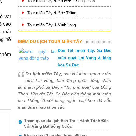
Tour miền Tây đi Sa Đéc – Đồng Tháp
.
Tour miền Tây đi Sóc Trăng
ó vài
ổ vào
Tour miền Tây đi Vĩnh Long
thoải
ng hồ
ĐIỂM DU LỊCH TOUR MIỀN TÂY
Đón Tết miền Tây: Sa Đéc
 chôm
mùa quýt Lai Vung & làng
hoa Sa Đéc
Du lịch miền Tây
, sau khi tham quan vườn
quýt Lai Vung, bạn đừng quên dừng chân
tại thành phố Sa Đéc - "thủ phủ hoa" của Đồng
Tháp. Vào dịp Tết, Sa Đéc biến thành một vườn
hoa khổng lồ với hàng ngàn loại hoa đủ sắc
màu đua nhau khoe sắc.
Tham quan du lịch Bến Tre – Hành Trình Đến
Với Vùng Đất Sông Nước
Khám phá Châu Đốc trong 48 giờ