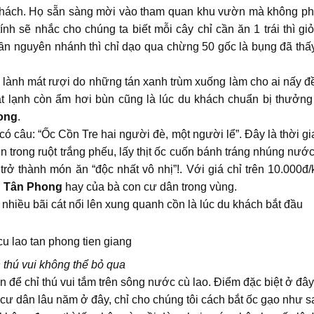
khách. Họ sẵn sàng mời vào tham quan khu vườn mà không phả
nh sẽ nhắc cho chúng ta biết mỗi cây chỉ cần ăn 1 trái thì giỏ
lần nguyên nhánh thì chỉ dạo qua chừng 50 gốc là bụng đã thấ
g lành mát rượi do những tán xanh trùm xuống làm cho ai nấy đ
mát lạnh còn ẩm hơi bùn cũng là lúc du khách chuẩn bị thưởng
ong
.
câu: “Ốc Cồn Tre hai người đè, một người lể”. Đây là thời gi
ên trong ruột trắng phếu, lấy thịt ốc cuốn bánh tráng nhúng nướ
rở thành món ăn “độc nhất vô nhị”!. Với giá chỉ trên 10.000đ/
ợ
Tân Phong
hay của bà con cư dân trong vùng.
nhiều bãi cát nổi lên xung quanh cồn là lúc du khách bắt đầu
thú vui không thể bỏ qua
 để chỉ thú vui tắm trên sông nước cù lao. Điểm đặc biệt ở đây
ư dân lâu năm ở đây, chỉ cho chúng tôi cách bắt ốc gạo như s