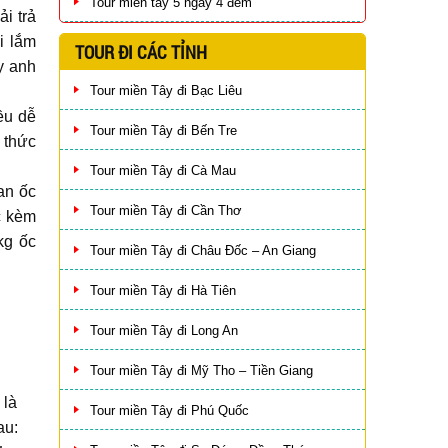
Tour miền tây 5 ngày 4 đêm
i trả
i lắm
TOUR ĐI CÁC TỈNH
y anh
Tour miền Tây đi Bạc Liêu
ều dễ
Tour miền Tây đi Bến Tre
 thức
Tour miền Tây đi Cà Mau
an ốc
Tour miền Tây đi Cần Thơ
c kèm
kg ốc
Tour miền Tây đi Châu Đốc – An Giang
Tour miền Tây đi Hà Tiên
Tour miền Tây đi Long An
Tour miền Tây đi Mỹ Tho – Tiền Giang
 là
Tour miền Tây đi Phú Quốc
au: