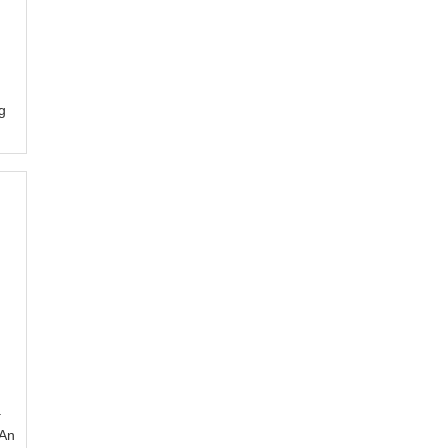
g
ạ
 An