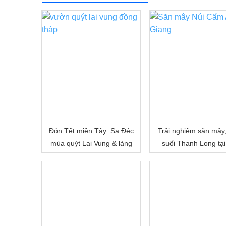
Đón Tết miền Tây: Sa Đéc
Trải nghiệm săn mây
mùa quýt Lai Vung & làng
suối Thanh Long tại
hoa Sa Đéc
Cấm