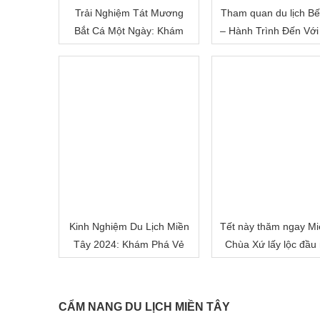
Trải Nghiệm Tát Mương
Tham quan du lịch Bế
Bắt Cá Một Ngày: Khám
– Hành Trình Đến Với
Phá Cuộc Sống Miền Quê
Đất Sông Nước
Việt Nam
Kinh Nghiệm Du Lịch Miền
Tết này thăm ngay Mi
Tây 2024: Khám Phá Vẻ
Chùa Xứ lấy lộc đầu
Đẹp Mê Hoặc của Đồng
nhé!
Bằng Sông Nước
CẨM NANG DU LỊCH MIỀN TÂY