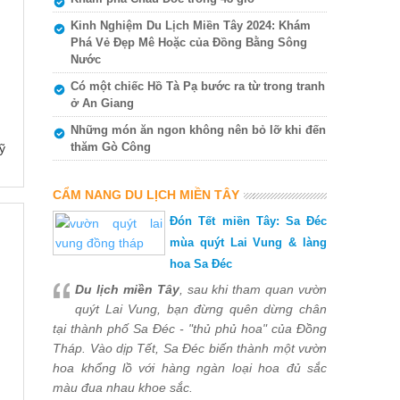
Kinh Nghiệm Du Lịch Miền Tây 2024: Khám
Phá Vẻ Đẹp Mê Hoặc của Đồng Bằng Sông
Nước
Có một chiếc Hồ Tà Pạ bước ra từ trong tranh
ở An Giang
Những món ăn ngon không nên bỏ lỡ khi đến
thăm Gò Công
ỹ
CẨM NANG DU LỊCH MIỀN TÂY
Đón Tết miền Tây: Sa Đéc
mùa quýt Lai Vung & làng
hoa Sa Đéc
Du lịch miền Tây
, sau khi tham quan vườn
quýt Lai Vung, bạn đừng quên dừng chân
tại thành phố Sa Đéc - "thủ phủ hoa" của Đồng
Tháp. Vào dịp Tết, Sa Đéc biến thành một vườn
hoa khổng lồ với hàng ngàn loại hoa đủ sắc
màu đua nhau khoe sắc.