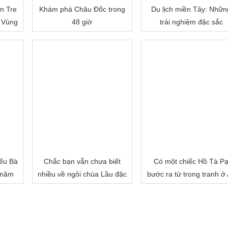
n Tre
Khám phá Châu Đốc trong
Du lịch miền Tây: Nhữn
 Vùng
48 giờ
trải nghiệm đặc sắc
ếu Bà
Chắc bạn vẫn chưa biết
Có một chiếc Hồ Tà P
 năm
nhiều về ngôi chùa Lầu đặc
bước ra từ trong tranh ở
biệt của miền Tây đâu!
Giang