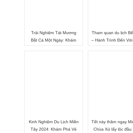
Trải Nghiệm Tát Mương
Tham quan du lịch Bế
Bắt Cá Một Ngày: Khám
– Hành Trình Đến Với
Phá Cuộc Sống Miền Quê
Đất Sông Nước
Việt Nam
Kinh Nghiệm Du Lịch Miền
Tết này thăm ngay Mi
Tây 2024: Khám Phá Vẻ
Chùa Xứ lấy lộc đầu