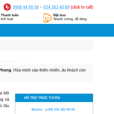
0908 44 00 58
–
034 383 40 69
(click to call)
Thanh toán
Đặt tour
linh hoạt
Nhanh chóng, dễ dàng
 Phong
. Hòa mình vào thiên nhiên, du khách còn
a bồi
HỖ TRỢ TRỰC TUYẾN
ng và
ừ lâu
Mobile - (+84) 034 383 40 69