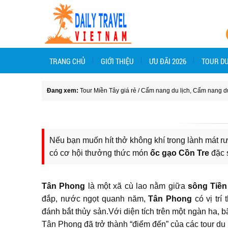
TRANG CHỦ
GIỚI THIỆU
ƯU ĐÃI 2026
TOUR DU
Đang xem:
Tour Miền Tây giá rẻ
/
Cẩm nang du lịch
,
Cẩm nang du
Nếu bạn muốn hít thở không khí trong lành mát r
có cơ hội thưởng thức món
ốc gạo Cồn Tre
đặc 
Tân Phong
là một xã cù lao nằm giữa
sông Tiền
đắp, nước ngọt quanh năm,
Tân Phong
có vị trí
đánh bắt thủy sản.Với diện tích trên một ngàn ha, b
Tân Phong đã trở thành “điểm đến” của các tour du l