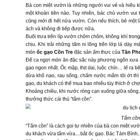
Bà con miệt vườn là những người vui vẻ và hiếu 
một khoản tiền nào. Tuy nhiên, bác chủ vườn vui tí
cũng mới đi hết nửa vườn. Còn nếu thích, bẻ một 
ách và không đi tiếp được nữa.
Buổi trưa trên líp vườn chôm chôm, không khí tron
chịu. Khi trải những tấm ni lông trên lớp lá dày 
món
ốc gạo Cồn Tre
đặc sản ẩm thực của
Tân Ph
Để ca ngợi món ăn đặc sắc này phương ngôn xưa có 
gạo ngon nhất. Ốc mập, thịt dai, luộc chín… lể ra b
dừa khô nạo, rau sống, chấm nước mắm tỏi ớt thì t
gạo, du khách có thể mua bao nhiêu tùy thích ở ch
Khoảng chiều, khi nước ròng cạn xuống giữa sông, 
thưởng thức cái thú “tắm cồn”.
Tắm cồn 
“Tắm cồn” là cách gọi tự nhiên của bà con miệt vườn
du khách vừa tắm vừa…bắt ốc gạo. Bác Tám Bình, c