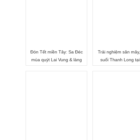
Đón Tết miền Tây: Sa Đéc
Trải nghiệm săn mây
mùa quýt Lai Vung & làng
suối Thanh Long tại
hoa Sa Đéc
Cấm