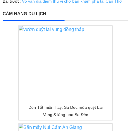
Bài trước:
Vô vàn địa điểm thú vị chờ bạn khám phá tại Cần Thơ
CẨM NANG DU LỊCH
Đón Tết miền Tây: Sa Đéc mùa quýt Lai
Vung & làng hoa Sa Đéc