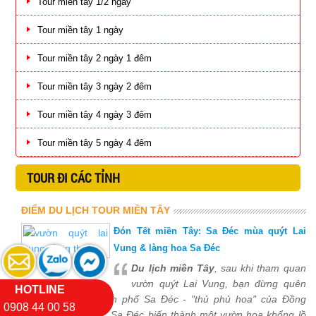
Tour miền tây 1/2 ngày
Tour miền tây 1 ngày
Tour miền tây 2 ngày 1 đêm
Tour miền tây 3 ngày 2 đêm
Tour miền tây 4 ngày 3 đêm
Tour miền tây 5 ngày 4 đêm
TOUR ĐI CÁC TỈNH
ĐIỂM DU LỊCH TOUR MIỀN TÂY
Đón Tết miền Tây: Sa Đéc mùa quýt Lai
Vung & làng hoa Sa Đéc
Du lịch miền Tây
, sau khi tham quan
vườn quýt Lai Vung, bạn đừng quên
HOTLINE
dừng chân tại thành phố Sa Đéc - "thủ phủ hoa" của Đồng
0908 44 00 58
Tháp. Vào dịp Tết, Sa Đéc biến thành một vườn hoa khổng lồ