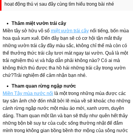
hoạt động thú vị sau đây cùng tìm hiểu trong bài nhé
Thăm miệt vườn trái cây
Miền tây sở hữu vô số
miệt vườn trái cây
nổi tiếng, bốn mùa
hoa quả xum xuê. Đến đây bạn sẽ có cơ hội tận mắt thấy
những vườn trái cây đầy màu sắc, không chỉ thế mà còn có
thể thưởng thức trái cây tươi mát ngay tại vườn. Quả là một
trải nghiệm thú vị và hấp dẫn phải không nào? Có ai mà
không thích thú được tha hồ hái những trái cây trong vườn
chứ?Trải nghiệm để cảm nhận bạn nhé.
Tham quan rừng ngập nước
Miền Tây mùa nước nổi
là một trong những mùa được các
tay săn ảnh chờ đón nhất bởi lẽ mùa về sẽ khoác cho những
cánh rừng ngập nước một màu áo mới, xanh ươm, duyên
dáng. Tham quan một lần và bạn sẽ thấy như quên hết thảy
những bộn bề suy tư của cuộc sống thường nhật để đắm
mình trong không gian bồng bềnh thơ mộng của sông nước