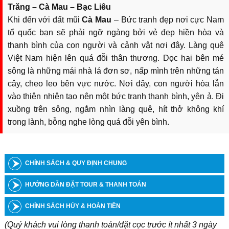
Trăng – Cà Mau – Bạc Liêu
Khi đến với đất mũi
Cà Mau
– Bức tranh đẹp nơi cực Nam
tổ quốc bạn sẽ phải ngỡ ngàng bởi vẻ đẹp hiền hòa và
thanh bình của con người và cảnh vật nơi đây. Làng quê
Việt Nam hiện lên quá đỗi thân thương. Dọc hai bên mé
sông là những mái nhà lá đơn sơ, nấp mình trên những tán
cây, cheo leo bên vực nước. Nơi đây, con người hòa lẫn
vào thiên nhiên tạo nên một bức tranh thanh bình, yên ả. Đi
xuồng trên sông, ngắm nhìn làng quê, hít thở không khí
trong lành, bỗng nghe lòng quá đỗi yên bình.
CHÍNH SÁCH & QUY ĐỊNH CHUNG
HƯỚNG DẪN ĐẶT TOUR & THANH TOÁN
CHÍNH SÁCH HỦY & HOÀN TIỀN
(Quý khách vui lòng thanh toán/đặt cọc trước ít nhất 3 ngày