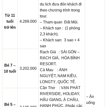
du lịch đưa đón khách đi
theo chương trình trong
Từ 11
tour.
tuổi
4.269.000
– Tham quan Đất Mũi.
trở lên
– Khách sạn : (1 phòng
2,3 khách).
– Khách sạn: 3 sao + 4
sao
Rạch Giá : SÀI GÒN –
RẠCH GIÁ, HÒA BÌNH
RESORT.
Bé 7 –
3.202.000
Cà Mau : ÁNH
10 tuổi
NGUYỆT, NAM KIỀU,
LONGTỴ, QUỐC TẾ.
Cần Thơ : VẠN PHÁT
RIVERSIDE, HOLIDAY,
– Ăn
HẬU GIANG, Á CHÂU,
uống
Bé 5 –
HẠNH PHÚC. (Hoặc các