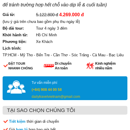
để tránh trường hợp hết chỗ vào dịp lễ & cuối tuần)
5.122.800 đ
4.269.000 đ
Giá từ:
(lưu ý giá trên chưa bao gồm phụ thu ngày lễ)
Độ dài tour:
Tour 4 ngày 3 đêm
Khởi hành từ:
Hồ Chí Minh
Phương tiện:
Xe Khách
Lịch trình:
TP.HCM - Mỹ Tho - Bến Tre - Cần Thơ - Sóc Trăng - Cà Mau - Bạc Liêu
Di chuyển
Kinh nghiệm
ĐẶT TOUR
An toàn
nhiều năm
NHANH CHÓNG
Tư vấn miễn phí
(+84) 908 44 00 58
dailytravelvietnam@gmail.com
TẠI SAO CHỌN CHÚNG TÔI
Tiết kiệm
thời gian di chuyển
Giá
hợp lý
hơn bao giờ hết