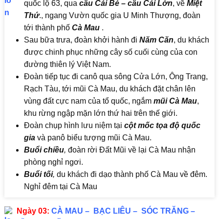
quốc lộ 63, qua
cầu Cái Bé – cầu Cái Lớn
, về
Miệt
Thứ
., ngang Vườn quốc gia U Minh Thượng, đoàn
tới thành phố
Cà Mau
.
Sau bữa trưa, đoàn khởi hành đi
Năm Căn
, du khách
được chinh phục những cây số cuối cùng của con
đường thiên lý Việt Nam.
Đoàn tiếp tục đi canô qua sông Cửa Lớn, Ông Trang,
Rạch Tàu, tới mũi Cà Mau, du khách đặt chân lên
vùng đất cực nam của tổ quốc, ngắm
mũi Cà Mau
,
khu rừng ngập mặn lớn thứ hai trên thế giới.
Đoàn chụp hình lưu niệm tại
cột mốc tọa độ quốc
gia
và panô biểu tượng mũi Cà Mau.
Buổi chiều
,
đoàn rời Đất Mũi về lại Cà Mau nhận
phòng nghỉ ngơi.
Buổi tối
,
du khách đi dạo thành phố Cà Mau về đêm.
Nghỉ đêm tại Cà Mau
Ngày 03:
CÀ MAU – BẠC LIÊU – SÓC TRĂNG –