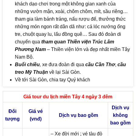
khách dạo chơi trong một không gian xanh của
những vườn mận, xoài, chôm chôm, mít, sầu riêng…
tham gia làm bánh tráng, nấu rượu đế, thưởng thức
những món ngon rất dân dã như: cá lóc nướng ống
tre, chuột quay lu, lẩu đồng quê… Sau đó đoàn di
chuyển qua
tham quan Thiền viện Trúc Lâm
Phương Nam
– Thiền viện lớn và đẹp nhất miền Tây
Nam Bộ.
Buổi chiều
,
xe đưa đoàn đi qua
cầu Cần Thơ
,
cầu
treo Mỹ Thuận
về lại Sài Gòn.
Về tới Sài Gòn, chia tay Quý khách
Giá tour du lịch miền Tây 4 ngày 3 đêm
Dịch vụ
Đối
Giá vé
Dịch vụ bao gồm
không
tượng
(vnđ)
bao gồm
– Xe đời mới ; vé tàu đò