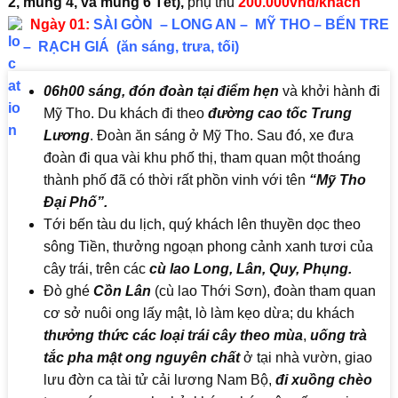
2, mùng 4, và mùng 6 Tết),
phụ thu
200.000vnd/khách
Ngày 01:
SÀI GÒN – LONG AN – MỸ THO – BẾN TRE
– RẠCH GIÁ (ăn sáng, trưa, tối)
06h00 sáng, đón đoàn tại điểm hẹn
và khởi hành đi
Mỹ Tho. Du khách đi theo
đường cao tốc Trung
Lương
. Đoàn ăn sáng ở Mỹ Tho. Sau đó, xe đưa
đoàn đi qua vài khu phố thị, tham quan một thoáng
thành phố đã có thời rất phồn vinh với tên
“Mỹ Tho
Đại Phố”.
Tới bến tàu du lịch, quý khách lên thuyền dọc theo
sông Tiền, thưởng ngoạn phong cảnh xanh tươi của
cây trái, trên các
cù lao Long, Lân, Quy, Phụng.
Đò ghé
Cồn Lân
(cù lao Thới Sơn), đoàn tham quan
cơ sở nuôi ong lấy mật, lò làm kẹo dừa; du khách
thưởng thức các loại trái cây theo mùa
,
uống trà
tắc pha mật ong nguyên chất
ở tại nhà vườn, giao
lưu đờn ca tài tử cải lương Nam Bộ,
đi xuồng chèo