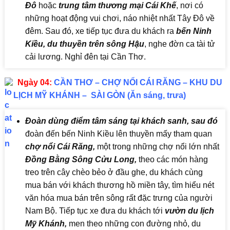
Đô
hoặc
trung tâm thương mại Cái Khế
, nơi có
những hoạt động vui chơi, náo nhiệt nhất Tây Đô về
đêm. Sau đó, xe tiếp tục đưa du khách ra
bến Ninh
Kiều, du thuyền trên sông Hậu
, nghe đờn ca tài tử
cải lương. Nghỉ đên tại Cần Thơ.
Ngày 04:
CẦN THƠ – CHỢ NỔI CÁI RĂNG – KHU DU
LỊCH MỸ KHÁNH – SÀI GÒN (Ăn sáng, trưa)
Đoàn dùng điểm tâm sáng tại khách sanh, sau đó
đoàn đến bến Ninh Kiều lên thuyền mấy tham quan
chợ nổi Cái Răng,
một trong những chợ nổi lớn nhất
Đồng Bằng Sông Cửu Long,
theo các món hàng
treo trên cây chèo bẻo ở đầu ghe, du khách cùng
mua bán với khách thương hồ miền tây, tìm hiểu nét
văn hóa mua bán trên sông rất đặc trưng của người
Nam Bộ. Tiếp tục xe đưa du khách tới
vườn du lịch
Mỹ Khánh,
men theo những con đường nhỏ, du