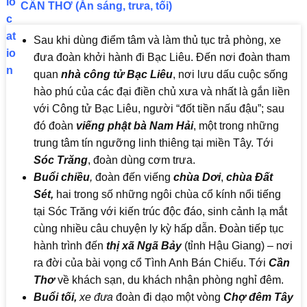
CẦN THƠ (Ăn sáng, trưa, tối)
Sau khi dùng điểm tâm và làm thủ tục trả phòng, xe
đưa đoàn khởi hành đi Bạc Liêu. Đến nơi đoàn tham
quan
nhà công tử Bạc Liêu
, nơi lưu dấu cuộc sống
hào phú của các đại điền chủ xưa và nhất là gắn liền
với Công tử Bạc Liêu, người “đốt tiền nấu đậu”; sau
đó đoàn
viếng phật bà Nam Hải
, một trong những
trung tâm tín ngưỡng linh thiêng tại miền Tây. Tới
Sóc Trăng
, đoàn dùng cơm trưa.
Buổi chiều
,
đoàn đến viếng
chùa Dơi
,
chùa Đất
Sét,
hai trong số những ngôi chùa cổ kính nổi tiếng
tại Sóc Trăng với kiến trúc độc đáo, sinh cảnh lạ mắt
cùng nhiều câu chuyện ly kỳ hấp dẫn. Đoàn tiếp tục
hành trình đến
thị xã Ngã Bảy
(tỉnh Hậu Giang) – nơi
ra đời của bài vọng cổ Tình Anh Bán Chiếu. Tới
Cần
Thơ
về khách sạn, du khách nhận phòng nghỉ đêm.
Buổi tối,
xe đưa
đoàn đi dạo một vòng
Chợ đêm Tây