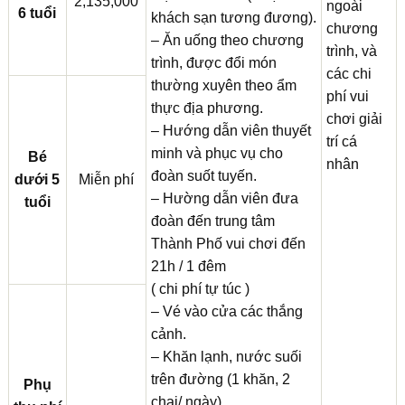
2,135,000
ngoài
6 tuổi
khách sạn tương đương).
chương
– Ăn uống theo chương
trình, và
trình, được đổi món
các chi
thường xuyên theo ẩm
phí vui
thực địa phương.
chơi giải
– Hướng dẫn viên thuyết
trí cá
minh và phục vụ cho
Bé
nhân
đoàn suốt tuyến.
dưới 5
Miễn phí
– Hường dẫn viên đưa
tuổi
đoàn đến trung tâm
Thành Phố vui chơi đến
21h / 1 đêm
( chi phí tự túc )
– Vé vào cửa các thắng
cảnh.
– Khăn lạnh, nước suối
trên đường (1 khăn, 2
Phụ
chai/ ngày).