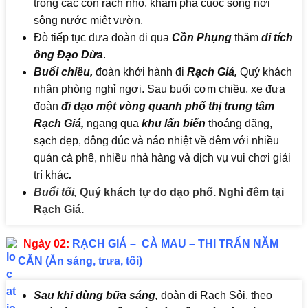
trong các con rạch nhỏ, khám phá cuộc sống nơi
sông nước miệt vườn.
Đò tiếp tục đưa đoàn đi qua
Cồn Phụng
thăm
di tích
ông Đạo Dừa
.
Buổi chiều,
đoàn khởi hành đi
Rạch Giá,
Quý khách
nhận phòng nghỉ ngơi. Sau buổi cơm chiều, xe đưa
đoàn
đi dạo một vòng quanh phố thị trung tâm
Rạch Giá,
ngang qua
khu lấn biển
thoáng đãng,
sạch đẹp, đông đúc và náo nhiệt về đêm với nhiều
quán cà phê, nhiều nhà hàng và dịch vụ vui chơi giải
trí khác
.
Buổi tối,
Quý khách tự do dạo phố. Nghỉ đêm tại
Rạch Giá.
Ngày 02:
RẠCH GIÁ – CÀ MAU – THI TRẤN NĂM
CĂN (Ăn sáng, trưa, tối)
Sau khi dùng bữa sáng,
đoàn đi Rạch Sỏi, theo