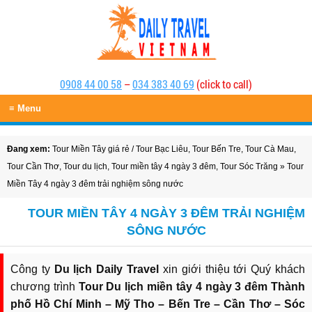
0908 44 00 58
–
034 383 40 69
(click to call)
≡ Menu
Đang xem:
Tour Miền Tây giá rẻ
/
Tour Bạc Liêu
,
Tour Bến Tre
,
Tour Cà Mau
,
Tour Cần Thơ
,
Tour du lịch
,
Tour miền tây 4 ngày 3 đêm
,
Tour Sóc Trăng
» Tour
Miền Tây 4 ngày 3 đêm trải nghiệm sông nước
TOUR MIỀN TÂY 4 NGÀY 3 ĐÊM TRẢI NGHIỆM
SÔNG NƯỚC
Công ty
Du lịch Daily Travel
xin giới thiệu tới Quý khách
chương trình
Tour Du lịch miền tây 4 ngày 3 đêm Thành
phố Hồ Chí Minh – Mỹ Tho – Bến Tre – Cần Thơ – Sóc