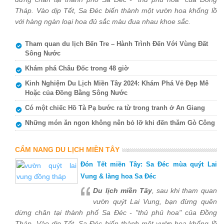
Tháp. Vào dịp Tết, Sa Đéc biến thành một vườn hoa khổng lồ
với hàng ngàn loại hoa đủ sắc màu đua nhau khoe sắc.
Tham quan du lịch Bến Tre – Hành Trình Đến Với Vùng Đất
Sông Nước
Khám phá Châu Đốc trong 48 giờ
Kinh Nghiệm Du Lịch Miền Tây 2024: Khám Phá Vẻ Đẹp Mê
Hoặc của Đồng Bằng Sông Nước
Có một chiếc Hồ Tà Pạ bước ra từ trong tranh ở An Giang
Những món ăn ngon không nên bỏ lỡ khi đến thăm Gò Công
CẨM NANG DU LỊCH MIỀN TÂY
Đón Tết miền Tây: Sa Đéc mùa quýt Lai
Vung & làng hoa Sa Đéc
Du lịch miền Tây
, sau khi tham quan
vườn quýt Lai Vung, bạn đừng quên
dừng chân tại thành phố Sa Đéc - "thủ phủ hoa" của Đồng
Tháp. Vào dịp Tết, Sa Đéc biến thành một vườn hoa khổng lồ