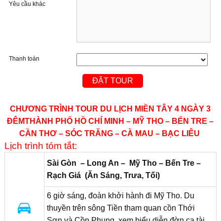
Yêu cầu khác
Thanh toán
CHƯƠNG TRÌNH TOUR DU LỊCH MIỀN TÂY 4 NGÀY 3
ĐÊMTHÀNH PHỐ HỒ CHÍ MINH – MỸ THO – BẾN TRE –
CẦN THƠ – SÓC TRĂNG – CÀ MAU – BẠC LIÊU
Lịch trình tóm tắt:
Sài Gòn – Long An – Mỹ Tho – Bến Tre –
Rạch Giá (Ăn Sáng, Trưa, Tối)
6 giờ sáng, đoàn khởi hành đi Mỹ Tho. Du
thuyền trên sông Tiền tham quan cồn Thới
Sơn và Cồn Phụng, xem biểu diễn đờn ca tài