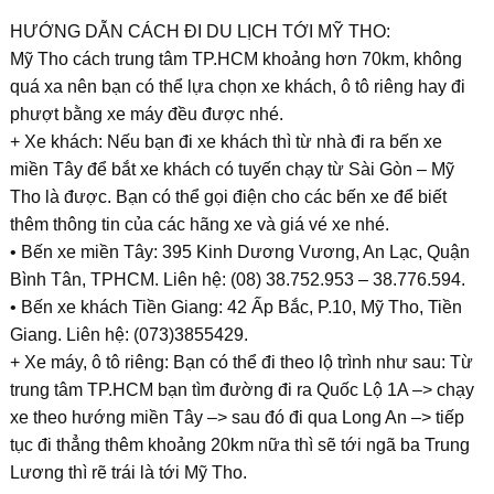
HƯỚNG DẪN CÁCH ĐI DU LỊCH TỚI MỸ THO:
Mỹ Tho cách trung tâm TP.HCM khoảng hơn 70km, không
quá xa nên bạn có thể lựa chọn xe khách, ô tô riêng hay đi
phượt bằng xe máy đều được nhé.
+ Xe khách: Nếu bạn đi xe khách thì từ nhà đi ra bến xe
miền Tây để bắt xe khách có tuyến chạy từ Sài Gòn – Mỹ
Tho là được. Bạn có thể gọi điện cho các bến xe để biết
thêm thông tin của các hãng xe và giá vé xe nhé.
• Bến xe miền Tây: 395 Kinh Dương Vương, An Lạc, Quận
Bình Tân, TPHCM. Liên hệ: (08) 38.752.953 – 38.776.594.
• Bến xe khách Tiền Giang: 42 Ấp Bắc, P.10, Mỹ Tho, Tiền
Giang. Liên hệ: (073)3855429.
+ Xe máy, ô tô riêng: Bạn có thể đi theo lộ trình như sau: Từ
trung tâm TP.HCM bạn tìm đường đi ra Quốc Lộ 1A –> chạy
xe theo hướng miền Tây –> sau đó đi qua Long An –> tiếp
tục đi thẳng thêm khoảng 20km nữa thì sẽ tới ngã ba Trung
Lương thì rẽ trái là tới Mỹ Tho.