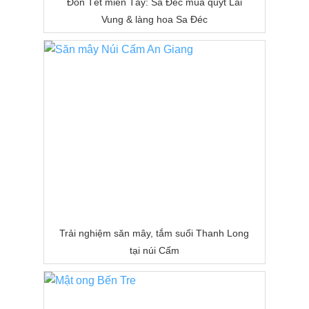
Đón Tết miền Tây: Sa Đéc mùa quýt Lai
Vung & làng hoa Sa Đéc
Trải nghiệm săn mây, tắm suối Thanh Long
tại núi Cấm