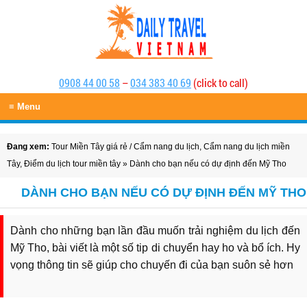
0908 44 00 58
–
034 383 40 69
(click to call)
≡ Menu
Đang xem:
Tour Miền Tây giá rẻ
/
Cẩm nang du lịch
,
Cẩm nang du lịch miền
Tây
,
Điểm du lịch tour miền tây
» Dành cho bạn nếu có dự định đến Mỹ Tho
DÀNH CHO BẠN NẾU CÓ DỰ ĐỊNH ĐẾN MỸ THO
Dành cho những bạn lần đầu muốn trải nghiệm du lịch đến
Mỹ Tho, bài viết là một số tip di chuyển hay ho và bổ ích. Hy
vọng thông tin sẽ giúp cho chuyến đi của bạn suôn sẻ hơn