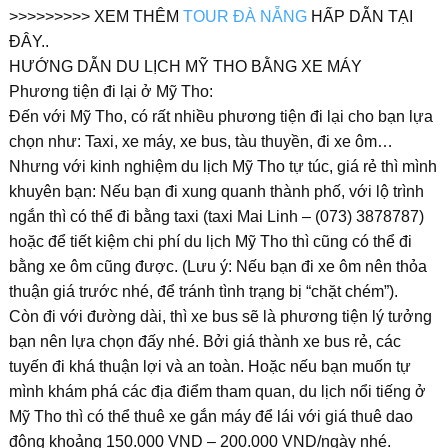
>>>>>>>>> XEM THÊM
TOUR ĐÀ NẴNG
HẤP DẪN TẠI
ĐÂY..
HƯỚNG DẪN DU LỊCH MỸ THO BẰNG XE MÁY
Phương tiện đi lại ở Mỹ Tho:
Đến với Mỹ Tho, có rất nhiều phương tiện đi lại cho bạn lựa
chọn như: Taxi, xe máy, xe bus, tàu thuyền, đi xe ôm…
Nhưng với kinh nghiệm du lịch Mỹ Tho tự túc, giá rẻ thì mình
khuyên bạn: Nếu bạn đi xung quanh thành phố, với lộ trình
ngắn thì có thể đi bằng taxi (taxi Mai Linh – (073) 3878787)
hoặc để tiết kiệm chi phí du lịch Mỹ Tho thì cũng có thể đi
bằng xe ôm cũng được. (Lưu ý: Nếu bạn đi xe ôm nên thỏa
thuận giá trước nhé, để tránh tình trạng bị “chặt chém”).
Còn đi với đường dài, thì xe bus sẽ là phương tiện lý tưởng
bạn nên lựa chọn đấy nhé. Bởi giá thành xe bus rẻ, các
tuyến đi khá thuận lợi và an toàn. Hoặc nếu bạn muốn tự
mình khám phá các địa điểm tham quan, du lịch nổi tiếng ở
Mỹ Tho thì có thể thuê xe gắn máy để lái với giá thuê dao
động khoảng 150.000 VND – 200.000 VND/ngày nhé.