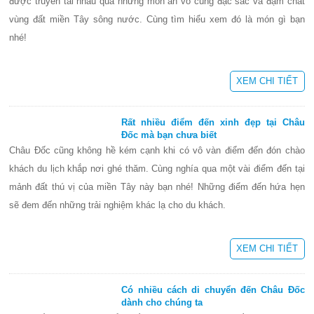
được truyền tai nhau qua những món ăn vô cùng đặc sắc và đậm chất
vùng đất miền Tây sông nước. Cùng tìm hiểu xem đó là món gì bạn
nhé!
XEM CHI TIẾT
Rất nhiều điểm đến xinh đẹp tại Châu
Đốc mà bạn chưa biết
Châu Đốc cũng không hề kém cạnh khi có vô vàn điểm đến đón chào
khách du lịch khắp nơi ghé thăm. Cùng nghía qua một vài điểm đến tại
mảnh đất thú vị của miền Tây này bạn nhé! Những điểm đến hứa hẹn
sẽ đem đến những trải nghiệm khác lạ cho du khách.
XEM CHI TIẾT
Có nhiều cách di chuyển đến Châu Đốc
dành cho chúng ta