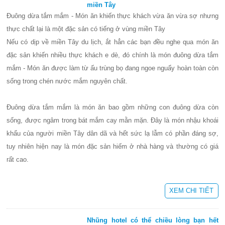
miền Tây
Đuông dừa tắm mắm - Món ăn khiến thực khách vừa ăn vừa sợ nhưng
thực chất lại là một đặc sản có tiếng ở vùng miền Tây
Nếu có dịp về miền Tây du lịch, ắt hẳn các bạn đều nghe qua món ăn
đặc sản khiến nhiều thực khách e dè, đó chính là món đuông dừa tắm
mắm - Món ăn được làm từ ấu trùng bọ đang ngoe nguẩy hoàn toàn còn
sống trong chén nước mắm nguyên chất.
Đuông dừa tắm mắm là món ăn bao gồm những con đuông dừa còn
sống, được ngâm trong bát mắm cay mằn mặn. Đây là món nhậu khoái
khẩu của người miền Tây dân dã và hết sức lạ lẫm có phần đáng sợ,
tuy nhiên hiện nay là món đặc sản hiếm ở nhà hàng và thường có giá
rất cao.
XEM CHI TIẾT
Nhũng hotel có thể chiều lòng bạn hết