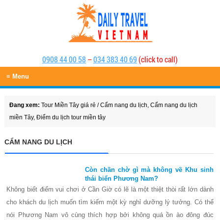
0908 44 00 58
–
034 383 40 69
(click to call)
≡ Menu
Đang xem:
Tour Miền Tây giá rẻ
/
Cẩm nang du lịch
,
Cẩm nang du lịch
miền Tây
,
Điểm du lịch tour miền tây
CẨM NANG DU LỊCH
Còn chần chờ gì mà không về Khu sinh
thái biển Phương Nam?
Không biết điểm vui chơi ở Cần Giờ có lẽ là một thiệt thòi rất lớn dành
cho khách du lịch muốn tìm kiếm một kỳ nghỉ dưỡng lý tưởng. Có thể
nói Phương Nam vô cùng thích hợp bởi không quá ồn ào đông đúc