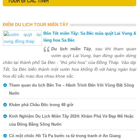
TOUR ĐI CÁC TỈNH
ĐIỂM DU LỊCH TOUR MIỀN TÂY
Đón Tết miền Tây: Sa Đéc mùa quýt Lai Vung &
làng hoa Sa Đéc
Du lịch miền Tây
, sau khi tham quan
vườn quýt Lai Vung, bạn đừng quên dừng
chân tại thành phố Sa Đéc - "thủ phủ hoa" của Đồng Tháp. Vào dịp
Tết, Sa Đéc biến thành một vườn hoa khổng lồ với hàng ngàn loại
hoa đủ sắc màu đua nhau khoe sắc.
Tham quan du lịch Bến Tre – Hành Trình Đến Với Vùng Đất Sông
Nước
Khám phá Châu Đốc trong 48 giờ
Kinh Nghiệm Du Lịch Miền Tây 2024: Khám Phá Vẻ Đẹp Mê Hoặc
của Đồng Bằng Sông Nước
Có một chiếc Hồ Tà Pạ bước ra từ trong tranh ở An Giang