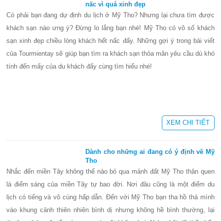
nấc vì quá xinh đẹp
Có phải bạn đang dự định du lịch ở Mỹ Tho? Nhưng lại chưa tìm được
khách sạn nào ưng ý? Đừng lo lắng bạn nhé! Mỹ Tho có vô số khách
sạn xinh đẹp chiều lòng khách hết nấc đấy. Những gợi ý trong bài viết
của Tourmientay sẽ giúp bạn tìm ra khách sạn thỏa mãn yêu cầu dù khó
tính đến mấy của du khách đấy cùng tìm hiểu nhé!
XEM CHI TIẾT
Dành cho những ai đang có ý định về Mỹ
Tho
Nhắc đến miền Tây không thể nào bỏ qua mảnh đất Mỹ Tho thân quen
là điểm sáng của miền Tây tự bao đời. Nơi đâu cũng là một điểm du
lịch có tiếng và vô cùng hấp dẫn. Đến với Mỹ Tho bạn tha hồ thả mình
vào khung cảnh thiên nhiên bình dị nhưng không hề bình thường, lại