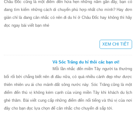
Châu Đốc cũng là một điểm đến hứa hẹn những năm gần đây, bạn có
đang tìm kiếm những cách di chuyển phù hợp nhất cho mình? Hay đơn
giản chỉ là đang cân nhắc có nên đi du hí ở Châu Đốc hay không thì hãy
đọc ngay bài viết bạn nhé
XEM CHI TIẾT
Về Sóc Trăng du hí thôi các bạn ơi!
Mỗi lần nhắc đến miền Tây người ta thường
bối rối bởi chẳng biết nên đi đâu nữa, có quá nhiều cảnh đẹp như được
thiên nhiên ưu ái cho mảnh đất sông nước này. Sóc Trăng cũng là một
điểm đến thú vị không kém cạnh của vùng miền Tây khi khách du lịch
ghé thăm. Bài viết cung cấp những điểm đến nổi tiếng và thú vị của nơi
đây cho bạn đọc lựa chọn để cân nhắc cho chuyến đi sắp tới.