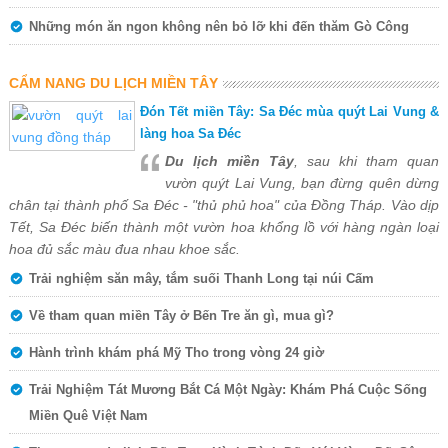
Những món ăn ngon không nên bỏ lỡ khi đến thăm Gò Công
CẨM NANG DU LỊCH MIỀN TÂY
Đón Tết miền Tây: Sa Đéc mùa quýt Lai Vung &
làng hoa Sa Đéc
Du lịch miền Tây
, sau khi tham quan
vườn quýt Lai Vung, bạn đừng quên dừng
chân tại thành phố Sa Đéc - "thủ phủ hoa" của Đồng Tháp. Vào dịp
Tết, Sa Đéc biến thành một vườn hoa khổng lồ với hàng ngàn loại
hoa đủ sắc màu đua nhau khoe sắc.
Trải nghiệm săn mây, tắm suối Thanh Long tại núi Cấm
Về tham quan miền Tây ở Bến Tre ăn gì, mua gì?
Hành trình khám phá Mỹ Tho trong vòng 24 giờ
Trải Nghiệm Tát Mương Bắt Cá Một Ngày: Khám Phá Cuộc Sống
Miền Quê Việt Nam