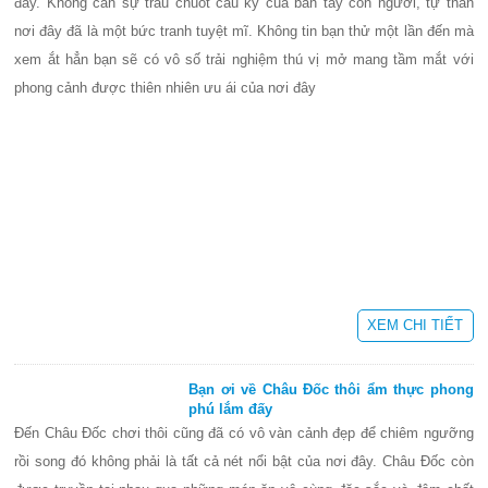
đây. Không cần sự trau chuốt cầu kỳ của bàn tay con người, tự thân
nơi đây đã là một bức tranh tuyệt mĩ. Không tin bạn thử một lần đến mà
xem ắt hẳn bạn sẽ có vô số trải nghiệm thú vị mở mang tầm mắt với
phong cảnh được thiên nhiên ưu ái của nơi đây
XEM CHI TIẾT
Bạn ơi về Châu Đốc thôi ẩm thực phong
phú lắm đấy
Đến Châu Đốc chơi thôi cũng đã có vô vàn cảnh đẹp để chiêm ngưỡng
rồi song đó không phải là tất cả nét nổi bật của nơi đây. Châu Đốc còn