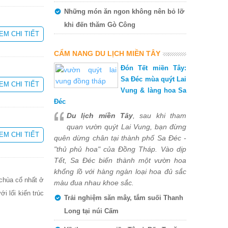
Những món ăn ngon không nên bỏ lỡ
khi đến thăm Gò Công
EM CHI TIẾT
CẨM NANG DU LỊCH MIỀN TÂY
Đón Tết miền Tây:
Sa Đéc mùa quýt Lai
EM CHI TIẾT
Vung & làng hoa Sa
Đéc
Du lịch miền Tây
, sau khi tham
quan vườn quýt Lai Vung, bạn đừng
EM CHI TIẾT
quên dừng chân tại thành phố Sa Đéc -
"thủ phủ hoa" của Đồng Tháp. Vào dịp
Tết, Sa Đéc biến thành một vườn hoa
khổng lồ với hàng ngàn loại hoa đủ sắc
 chùa cổ nhất ở
màu đua nhau khoe sắc.
 lối kiến trúc
Trải nghiệm săn mây, tắm suối Thanh
Long tại núi Cấm