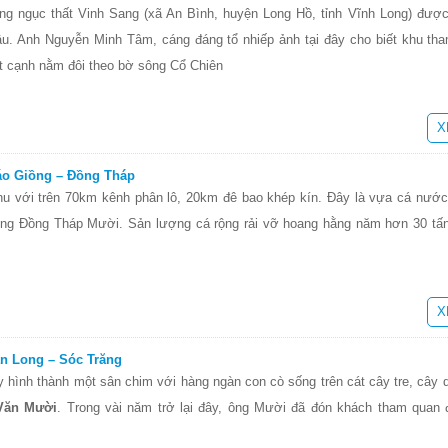
rang ngục thất Vinh Sang (xã An Bình, huyện Long Hồ, tỉnh Vĩnh Long) được
ậu. Anh Nguyễn Minh Tâm, cáng đáng tổ nhiếp ảnh tại đây cho biết khu th
t cạnh nằm đôi theo bờ sông Cổ Chiên
X
Gáo Giồng – Đồng Tháp
hu với trên 70km kênh phân lô, 20km đê bao khép kín. Đây là vựa cá nước
vùng Đồng Tháp Mười. Sản lượng cá rộng rải vỡ hoang hằng năm hơn 30 tấn,
X
n Long – Sóc Trăng
hình thành một sân chim với hàng ngàn con cò sống trên cát cây tre, cây 
Văn Mười
. Trong vài năm trở lại đây, ông Mười đã đón khách tham quan