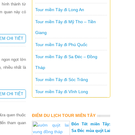
 hình thành từ
Tour miền Tây đi Long An
am quan này có
Tour miền Tây đi Mỹ Tho – Tiền
Giang
EM CHI TIẾT
Tour miền Tây đi Phú Quốc
Tour miền Tây đi Sa Đéc – Đồng
 ngon ngọt lớn
 nhiều nhất là
Tháp
Tour miền Tây đi Sóc Trăng
Tour miền Tây đi Vĩnh Long
EM CHI TIẾT
dừa quen thuộc
ĐIỂM DU LỊCH TOUR MIỀN TÂY
 đến tham quan
Đón Tết miền Tây:
Sa Đéc mùa quýt Lai