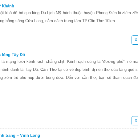
ỹ Khánh
hật khó để bỏ qua làng Du Lịch Mỹ hánh thuộc huyện Phong Điền là điểm đến
 Đồng bằng sông Cửu Long, nằm cách trung tâm TP.Cần Thơ 10km
X
 lòng Tây Đô
ơ
là mạng lưới kênh rạch chằng chịt. Kênh rạch cũng là “đường phố”, nó m
 mệnh danh là Tây Đô.
Cần Thơ
lại có vẻ đẹp bình dị nên thơ của làng quê
àng xóm trù phú núp dưới bóng dừa. Đến với cần thơ, bạn sẽ tham quan đ
X
inh Sang – Vĩnh Long