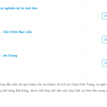
ải nghiệm ký ức tuổi thơ
X
 – Sân Chim Bạc Liêu
X
 – An Giang
X
ng dẫn viên sẽ giới thiệu cho du khách về lịch sử chùa Vĩnh Tràng, là ngôi
âu thổ sông Mê Kông, được kết hợp bởi nền văn hóa Việt và Khơ Me cùng với