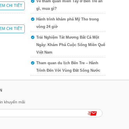
Về tham quan miền Tây ở Bến Tre ăn
EM CHI TIẾT
gì, mua gì?
Hành trình khám phá Mỹ Tho trong
vòng 24 giờ
EM CHI TIẾT
Trải Nghiệm Tát Mương Bắt Cá Một
Ngày: Khám Phá Cuộc Sống Miền Quê
Việt Nam
Tham quan du lịch Bến Tre – Hành
Trình Đến Với Vùng Đất Sông Nước
N
in khuyến mãi