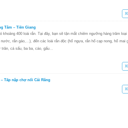
X
ồng Tâm – Tiền Giang
có khoảng 400 loài rắn. Tại đây, bạn sẽ tận mắt chiêm ngưỡng hàng trăm loại
ắn nước, rắn gáo,…), đến các loài rắn độc (hổ ngựa, rắn hổ cạp nong, hổ ma
 trăn, cá sấu, ba ba, cáo, gấu…
X
– Tấp nập chợ nổi Cái Răng
X