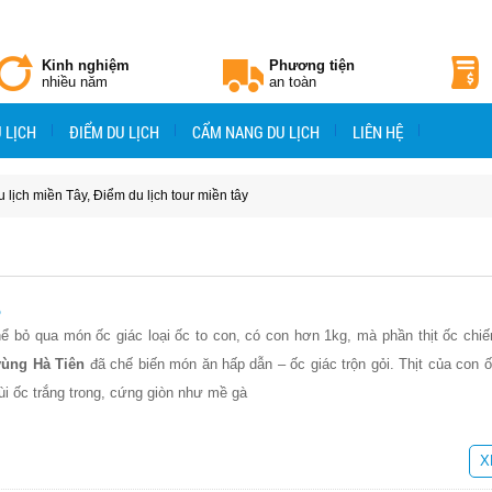
Kinh nghiệm
Phương tiện
nhiều năm
an toàn
 LỊCH
ĐIỂM DU LỊCH
CẨM NANG DU LỊCH
LIÊN HỆ
 lịch miền Tây
,
Điểm du lịch tour miền tây
ô
hể bỏ qua món ốc giác loại ốc to con, có con hơn 1kg, mà phần thịt ốc chi
vùng Hà Tiên
đã chế biến món ăn hấp dẫn – ốc giác trộn gỏi. Thịt của con 
i ốc trắng trong, cứng giòn như mề gà
X