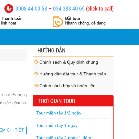
0908 44 00 58
–
034 383 40 69
(click to call)
Thanh toán
Đặt tour
linh hoạt
Nhanh chóng, dễ dàng
HƯỚNG DẪN
Chính sách & Quy định chung
Hướng dẫn đặt tour & Thanh toán
Chính sách hủy và hoàn tiền
ếm hơn ½ trọng
THỜI GIAN TOUR
ốc giác gồm hai
Tour miền tây 1/2 ngày
Tour miền tây 1 ngày
EM CHI TIẾT
Tour miền tây 2 ngày 1 đêm