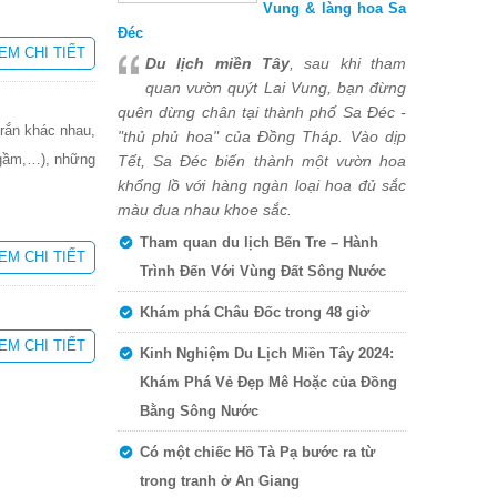
Vung & làng hoa Sa
Đéc
EM CHI TIẾT
Du lịch miền Tây
, sau khi tham
quan vườn quýt Lai Vung, bạn đừng
quên dừng chân tại thành phố Sa Đéc -
 rắn khác nhau,
"thủ phủ hoa" của Đồng Tháp. Vào dịp
i gầm,…), những
Tết, Sa Đéc biến thành một vườn hoa
khổng lồ với hàng ngàn loại hoa đủ sắc
màu đua nhau khoe sắc.
Tham quan du lịch Bến Tre – Hành
EM CHI TIẾT
Trình Đến Với Vùng Đất Sông Nước
Khám phá Châu Đốc trong 48 giờ
EM CHI TIẾT
Kinh Nghiệm Du Lịch Miền Tây 2024:
Khám Phá Vẻ Đẹp Mê Hoặc của Đồng
Bằng Sông Nước
Có một chiếc Hồ Tà Pạ bước ra từ
trong tranh ở An Giang