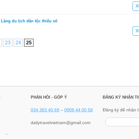
X
Làng du lịch dân tộc thiểu số
X
23
24
25
C
PHẢN HỒI - GÓP Ý
ĐĂNG KÝ NHẬN TI
034 383 40 69
–
0908 44 00 58
Đăng ký để nhận t
dailytravelvietnam@gmail.com
.