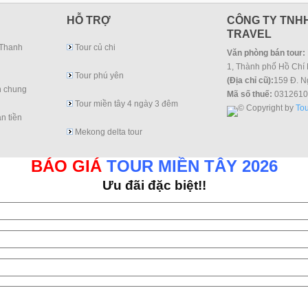
HỖ TRỢ
CÔNG TY TNHH
TRAVEL
 Thanh
Tour củ chi
Văn phòng bán tour:
1, Thành phố Hồ Chí 
Tour phú yên
(Địa chỉ cũ):
159 Đ. N
h chung
Mã số thuế:
0312610
Tour miền tây 4 ngày 3 đêm
© Copyright by
Tou
n tiền
Mekong delta tour
BÁO GIÁ
TOUR MIỀN TÂY 2026
Ưu đãi đặc biệt!!