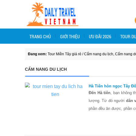
TRANG CHỦ
GIỚI THIỆU
ƯU ĐÃI 2026
TOUR DU
Đang xem:
Tour Miền Tây giá rẻ
/
Cẩm nang du lịch
,
Cẩm nang du
CẨM NANG DU LỊCH
Hà Tiên hòn ngọc Tây Đ
Đến Hà tiên
, bạn không t
lượng. Từ đó người
dân 
phần đều ăn được, phần cù