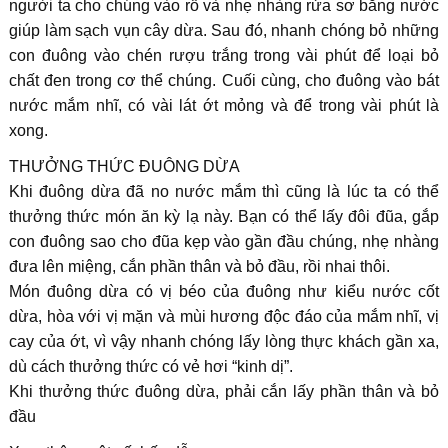
người ta cho chúng vào rổ và nhẹ nhàng rửa sơ bằng nước
giúp làm sạch vụn cây dừa. Sau đó, nhanh chóng bỏ những
con đuông vào chén rượu trắng trong vài phút để loại bỏ
chất đen trong cơ thể chúng. Cuối cùng, cho đuông vào bát
nước mắm nhĩ, có vài lát ớt mỏng và để trong vài phút là
xong.
THƯỞNG THỨC ĐUÔNG DỪA
Khi đuông dừa đã no nước mắm thì cũng là lúc ta có thể
thưởng thức món ăn kỳ lạ này. Bạn có thể lấy đôi đũa, gắp
con đuông sao cho đũa kẹp vào gần đầu chúng, nhẹ nhàng
đưa lên miệng, cắn phần thân và bỏ đầu, rồi nhai thôi.
Món đuông dừa có vị béo của đuông như kiểu nước cốt
dừa, hòa với vị mặn và mùi hương độc đáo của mắm nhĩ, vị
cay của ớt, vì vậy nhanh chóng lấy lòng thực khách gần xa,
dù cách thưởng thức có vẻ hơi “kinh dị”.
Khi thưởng thức đuông dừa, phải cắn lấy phần thân và bỏ
đầu