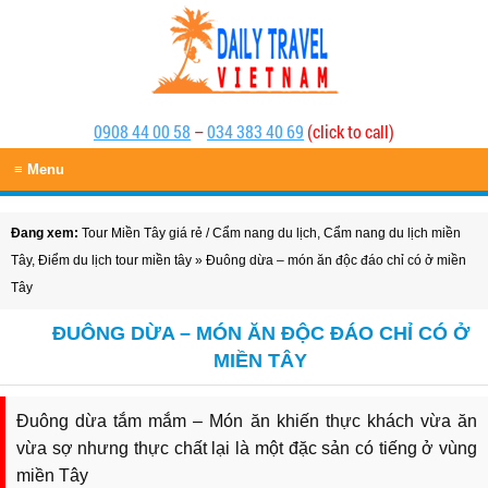
0908 44 00 58
–
034 383 40 69
(click to call)
≡ Menu
Đang xem:
Tour Miền Tây giá rẻ
/
Cẩm nang du lịch
,
Cẩm nang du lịch miền
Tây
,
Điểm du lịch tour miền tây
» Đuông dừa – món ăn độc đáo chỉ có ở miền
Tây
ĐUÔNG DỪA – MÓN ĂN ĐỘC ĐÁO CHỈ CÓ Ở
MIỀN TÂY
Đuông dừa tắm mắm – Món ăn khiến thực khách vừa ăn
vừa sợ nhưng thực chất lại là một đặc sản có tiếng ở vùng
miền Tây