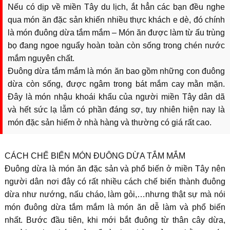
Nếu có dịp về miền Tây du lịch, ắt hẳn các bạn đều nghe
qua món ăn đặc sản khiến nhiều thực khách e dè, đó chính
là món đuông dừa tắm mắm – Món ăn được làm từ ấu trùng
bọ đang ngoe nguẩy hoàn toàn còn sống trong chén nước
mắm nguyên chất.
Đuông dừa tắm mắm là món ăn bao gồm những con đuông
dừa còn sống, được ngâm trong bát mắm cay mằn mặn.
Đây là món nhậu khoái khẩu của người miền Tây dân dã
và hết sức lạ lẫm có phần đáng sợ, tuy nhiên hiện nay là
món đặc sản hiếm ở nhà hàng và thường có giá rất cao.
CÁCH CHẾ BIẾN MÓN ĐUÔNG DỪA TẮM MẮM
Đuông dừa là món ăn đặc sản và phổ biến ở miền Tây nên
người dân nơi đây có rất nhiều cách chế biến thành đuông
dừa như nướng, nấu cháo, làm gỏi,…nhưng thật sự mà nói
món đuông dừa tắm mắm là món ăn dễ làm và phổ biến
nhất. Bước đầu tiên, khi mới bắt đuông từ thân cây dừa,