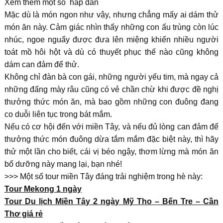
Xem thêm một số hấp dẫn
Mặc dù là món ngon như vậy, nhưng chẳng mấy ai dám thử
món ăn này. Cảm giác nhìn thấy những con ấu trùng còn lúc
nhúc, ngoe nguẩy được đưa lên miệng khiến nhiều người
toát mồ hôi hột và dù có thuyết phục thế nào cũng không
dám can đảm để thử.
Không chỉ đàn bà con gái, những người yếu tim, mà ngay cả
những đấng mày râu cũng có vẻ chần chừ khi được đề nghị
thưởng thức món ăn, mà bao gồm những con đuông đang
co duỗi liên tục trong bát mắm.
Nếu có cơ hội đến với miền Tây, và nếu đủ lòng can đảm để
thưởng thức món đuông dừa tắm mắm đặc biệt này, thì hãy
thử một lần cho biết, cái vị béo ngậy, thơm lừng mà món ăn
bổ dưỡng này mang lại, bạn nhé!
>>> Một số tour miền Tây đáng trải nghiệm trong hè này:
Tour Mekong 1 ngày
Tour Du lịch Miền Tây 2 ngày Mỹ Tho – Bến Tre – Cần
Thơ giá rẻ