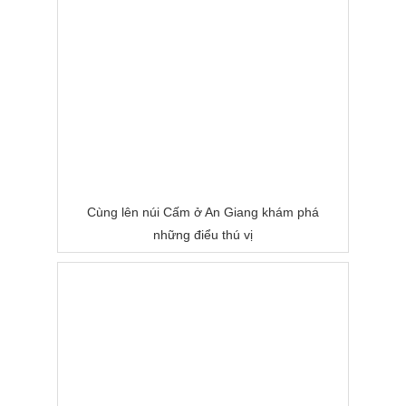
Cùng lên núi Cấm ở An Giang khám phá
những điểu thú vị