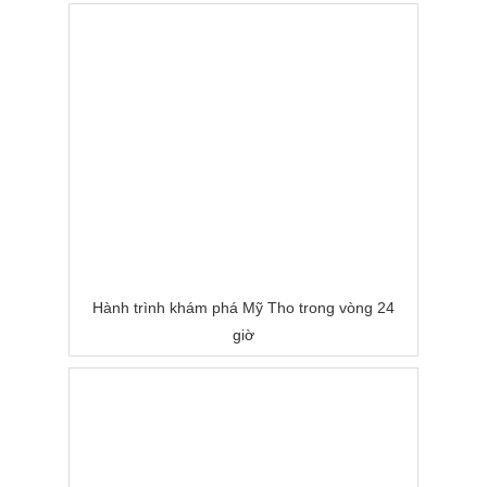
Hành trình khám phá Mỹ Tho trong vòng 24
giờ