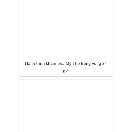
Hành trình khám phá Mỹ Tho trong vòng 24
giờ