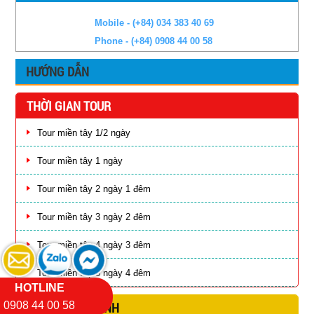
Mobile - (+84) 034 383 40 69
Phone - (+84) 0908 44 00 58
HƯỚNG DẪN
THỜI GIAN TOUR
Tour miền tây 1/2 ngày
Tour miền tây 1 ngày
Tour miền tây 2 ngày 1 đêm
Tour miền tây 3 ngày 2 đêm
Tour miền tây 4 ngày 3 đêm
Tour miền tây 5 ngày 4 đêm
HOTLINE
0908 44 00 58
TOUR ĐI CÁC TỈNH