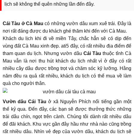
lịch sẽ không thể quên những lần đến đây.
Cái Tàu ở Cà Mau
có những vườn dâu xum xuê trái. Đây là
nơi rất đáng được du khách ghé thăm khi đến với Cà Mau.
Khách du lịch khi đi về miền Tây, chắc hẳn sẽ có dịp đến
vùng đất Cà Mau xinh đẹp. ati5 đây, có rất nhiều địa điểm để
tham quan du lịch. Nhưng vườn dâu
Cái Tàu
thuộc tỉnh Cà
Mau vẫn là nơi thu hút khách du lịch nhất vì ở đây có rất
nhiều cây dâu được trồng trọt và chăm sóc kỹ lưỡng. Hằng
năm đều ra quả rất nhiều, khách du lịch có thể mua về làm
quà cho người thân.
Vườn dâu Cái Tàu
ở xã Nguyễn Phích nổi tiếng gần một
thế kỷ qua. Đến đây, các bạn sẽ được thưởng thức những
trái dâu chín, ngọt trên cành. Chúng tôi dành rất nhiều dâu
để đãi khách. Khu vực gần đây hầu như nhà nào cũng trồng
rất nhiều dâu. Nhìn vẻ đẹp của vườn dâu, khách du lịch sẽ