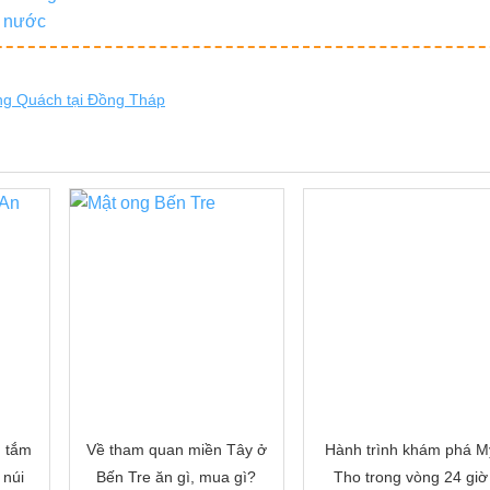
g nước
ng Quách tại Đồng Tháp
, tắm
Về tham quan miền Tây ở
Hành trình khám phá M
 núi
Bến Tre ăn gì, mua gì?
Tho trong vòng 24 giờ