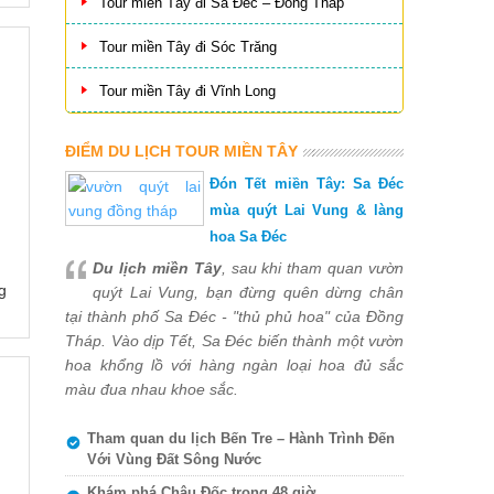
Tour miền Tây đi Sa Đéc – Đồng Tháp
Tour miền Tây đi Sóc Trăng
Tour miền Tây đi Vĩnh Long
ĐIỂM DU LỊCH TOUR MIỀN TÂY
Đón Tết miền Tây: Sa Đéc
mùa quýt Lai Vung & làng
hoa Sa Đéc
Du lịch miền Tây
, sau khi tham quan vườn
g
quýt Lai Vung, bạn đừng quên dừng chân
tại thành phố Sa Đéc - "thủ phủ hoa" của Đồng
Tháp. Vào dịp Tết, Sa Đéc biến thành một vườn
hoa khổng lồ với hàng ngàn loại hoa đủ sắc
màu đua nhau khoe sắc.
Tham quan du lịch Bến Tre – Hành Trình Đến
Với Vùng Đất Sông Nước
Khám phá Châu Đốc trong 48 giờ