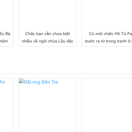
ếu Bà
Chắc bạn vẫn chưa biết
Có một chiếc Hồ Tà P
 năm
nhiều về ngôi chùa Lầu đặc
bước ra từ trong tranh ở
biệt của miền Tây đâu!
Giang