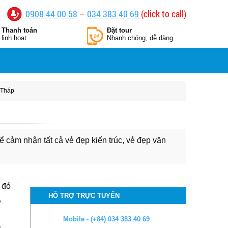
0908 44 00 58
–
034 383 40 69
(click to call)
Thanh toán
Đặt tour
linh hoạt
Nhanh chóng, dễ dàng
 Tháp
 cảm nhận tất cả vẻ đẹp kiến trúc, vẻ đẹp văn
 đó
HỖ TRỢ TRỰC TUYẾN
,
Mobile - (+84) 034 383 40 69