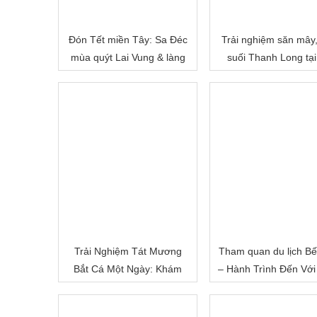
Đón Tết miền Tây: Sa Đéc
Trải nghiệm săn mây
mùa quýt Lai Vung & làng
suối Thanh Long tại
hoa Sa Đéc
Cấm
Trải Nghiệm Tát Mương
Tham quan du lịch Bế
Bắt Cá Một Ngày: Khám
– Hành Trình Đến Với
Phá Cuộc Sống Miền Quê
Đất Sông Nước
Việt Nam