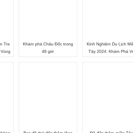
n Tre
Khám phá Châu Đốc trong
Kinh Nghiệm Du Lịch Mi
 Vùng
48 giờ
Tây 2024: Khám Phá V
Đẹp Mê Hoặc của Đồn
Bằng Sông Nước
không
Bạn đã thử đến thăm lăng
Đã đến thăm miền Tâ