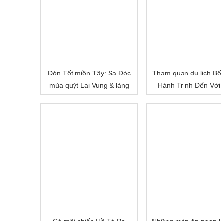
Đón Tết miền Tây: Sa Đéc
Tham quan du lịch Bế
mùa quýt Lai Vung & làng
– Hành Trình Đến Với
hoa Sa Đéc
Đất Sông Nước
Có một chiếc Hồ Tà Pạ
Những món ăn ngon 