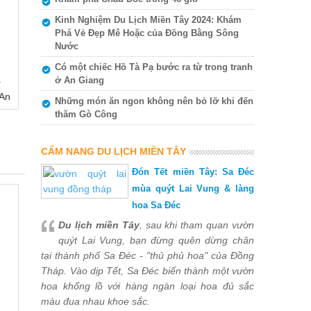
Kinh Nghiệm Du Lịch Miền Tây 2024: Khám
Phá Vẻ Đẹp Mê Hoặc của Đồng Bằng Sông
Nước
Có một chiếc Hồ Tà Pạ bước ra từ trong tranh
ạ
ở An Giang
 An
Những món ăn ngon không nên bỏ lỡ khi đến
thăm Gò Công
CẨM NANG DU LỊCH MIỀN TÂY
Đón Tết miền Tây: Sa Đéc
mùa quýt Lai Vung & làng
hoa Sa Đéc
Du lịch miền Tây
, sau khi tham quan vườn
quýt Lai Vung, bạn đừng quên dừng chân
tại thành phố Sa Đéc - "thủ phủ hoa" của Đồng
Tháp. Vào dịp Tết, Sa Đéc biến thành một vườn
hoa khổng lồ với hàng ngàn loại hoa đủ sắc
màu đua nhau khoe sắc.