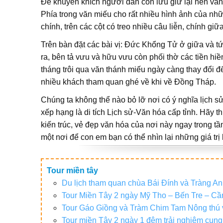
Để khuyến khích người dân còn lưu giữ lại nền vă
Phía trong văn miếu cho rất nhiều hình ảnh của nhữ
chính, trên các cột có treo nhiều câu liễn, chính giữ
Trên bàn đặt các bài vị: Đức Khổng Tử ở giữa và 
ra, bên tả vưu và hữu vưu còn phối thờ các tiền h
tháng trôi qua văn thánh miếu ngày càng thay đổi đ
nhiều khách tham quan ghé về khi về Đồng Tháp.
Chúng ta không thể nào bỏ lỡ nơi có ý nghĩa lịch
xếp hạng là di tích Lịch sử-Văn hóa cấp tỉnh. Hãy 
kiến trúc, vẻ đẹp văn hóa của nơi này ngay trong t
một nơi để con em bạn có thể nhìn lại những giá trị 
Tour miền tây
Du lịch tham quan chùa Bái Đính và Tràng An
Tour Miền Tây 2 ngày Mỹ Tho – Bến Tre – C
Tour Gáo Giồng và Tràm Chim Tam Nông thú 
Tour miền Tây 2 ngày 1 đêm trải nghiệm cu