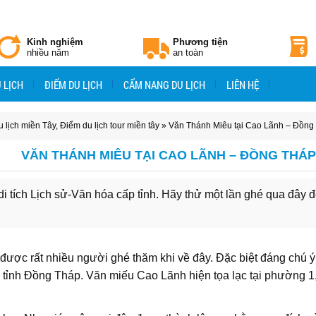
Kinh nghiệm
Phương tiện
nhiều năm
an toàn
 LỊCH
ĐIỂM DU LỊCH
CẨM NANG DU LỊCH
LIÊN HỆ
 lịch miền Tây
,
Điểm du lịch tour miền tây
» Văn Thánh Miêu tại Cao Lãnh – Đồng
VĂN THÁNH MIÊU TẠI CAO LÃNH – ĐỒNG THÁP
tích Lịch sử-Văn hóa cấp tỉnh. Hãy thử một lần ghé qua đây để
 được rất nhiều người ghé thăm khi về đây. Đặc biệt đáng chú ý
 tỉnh Đồng Tháp. Văn miếu Cao Lãnh hiện tọa lạc tại phường 1