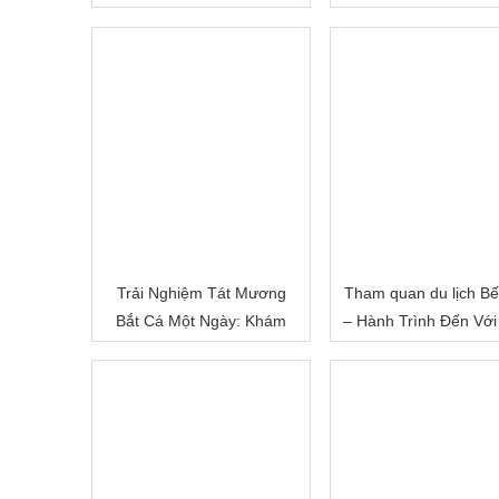
hoa Sa Đéc
Cấm
Trải Nghiệm Tát Mương
Tham quan du lịch Bế
Bắt Cá Một Ngày: Khám
– Hành Trình Đến Với
Phá Cuộc Sống Miền Quê
Đất Sông Nước
Việt Nam