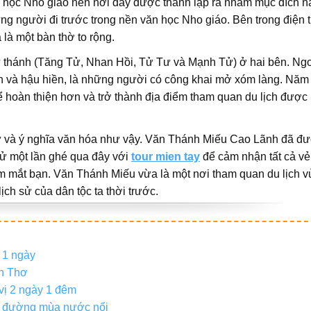
n học Nho giáo nên nơi đây được thành lập ra nhằm mục đích n
ng người đi trước trong nền văn học Nho giáo. Bên trong điện 
a là một bàn thờ to rộng.
tứ thánh (Tăng Tử, Nhan Hồi, Tử Tư và Mạnh Tử) ở hai bên. Ng
iền và hậu hiền, là những người có công khai mở xóm làng. Năm
ể hoàn thiện hơn và trở thành địa điểm tham quan du lịch được 
 sử và ý nghĩa văn hóa như vậy. Văn Thánh Miếu Cao Lãnh đã đ
thử một lần ghé qua đây với
tour mien tay
để cảm nhận tất cả vẻ
ầm mắt bạn. Văn Thánh Miếu vừa là một nơi tham quan du lịch v
lịch sử của dân tộc ta thời trước.
 1 ngày
ần Thơ
vị 2 ngày 1 đêm
ng đường mùa nước nổi