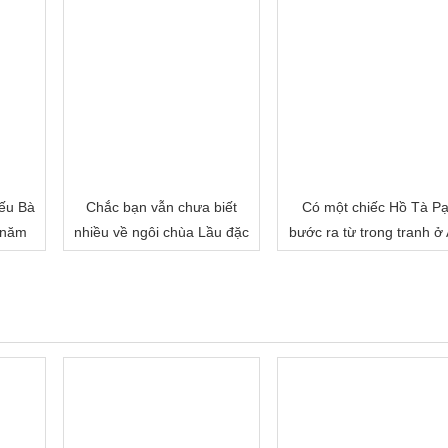
ếu Bà
Chắc bạn vẫn chưa biết
Có một chiếc Hồ Tà P
 năm
nhiều về ngôi chùa Lầu đặc
bước ra từ trong tranh ở
biệt của miền Tây đâu!
Giang