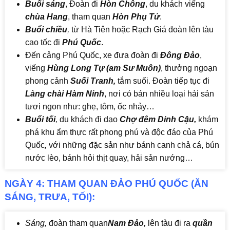
Buổi sáng
, Đoàn đi
Hòn Chông
, du khách viếng
chùa Hang
, tham quan
Hòn Phụ Tử
.
Buổi chiều
,
từ Hà Tiên hoặc Rạch Giá đoàn lên tàu
cao tốc đi
Phú Quốc
.
Đến cảng Phú Quốc, xe đưa đoàn đi
Đông Đảo
,
viếng
Hùng Long Tự
(am Sư Muôn)
, thưởng ngoạn
phong cảnh
Suối Tranh,
tắm suối. Đoàn tiếp tục đi
Làng chài Hàm Ninh
, nơi có bán nhiều loại hải sản
tươi ngon như: ghẹ, tôm, ốc nhảy…
Buổi tối
,
du khách đi dạo
Chợ đêm
Dinh Cậu
,
khám
phá khu ẩm thực rất phong phú và độc đáo của Phú
Quốc
,
với những đặc sản như bánh canh chả cá, bún
nước lèo, bánh hỏi thịt quay, hải sản nướng…
NGÀY 4: THAM QUAN ĐẢO PHÚ QUỐC (ĂN
SÁNG, TRƯA, TỐI):
Sáng,
đoàn tham quan
Nam Đảo
,
lên tàu đi ra
quần