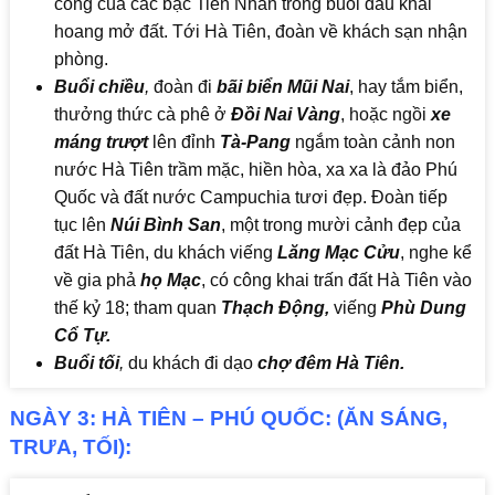
công của các bậc Tiền Nhân trong buổi đầu khai
hoang mở đất. Tới Hà Tiên, đoàn về khách sạn nhận
phòng.
Buổi chiều
,
đoàn đi
bãi biển
Mũi Nai
, hay tắm biển,
thưởng thức cà phê ở
Đồi Nai Vàng
, hoặc ngồi
xe
máng trượt
lên đỉnh
Tà-Pang
ngắm toàn cảnh non
nước Hà Tiên trầm mặc, hiền hòa, xa xa là đảo Phú
Quốc và đất nước Campuchia tươi đẹp. Đoàn tiếp
tục lên
Núi Bình San
, một trong mười cảnh đẹp của
đất Hà Tiên, du khách viếng
Lăng Mạc Cửu
, nghe kể
về gia phả
họ Mạc
, có công khai trấn đất Hà Tiên vào
thế kỷ 18; tham quan
Thạch Động,
viếng
Phù Dung
Cổ Tự.
Buổi tối
,
du khách đi dạo
chợ đêm Hà Tiên
.
NGÀY 3: HÀ TIÊN – PHÚ QUỐC: (ĂN SÁNG,
TRƯA, TỐI):