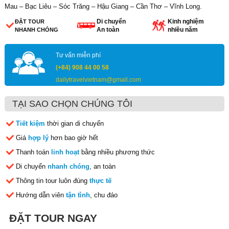
Mau – Bạc Liêu – Sóc Trăng – Hậu Giang – Cần Thơ – Vĩnh Long.
Di chuyển
Kinh nghiệm
ĐẶT TOUR
An toàn
nhiều năm
NHANH CHÓNG
Tư vấn miễn phí
(+84) 908 44 00 58
dailytravelvietnam@gmail.com
TẠI SAO CHỌN CHÚNG TÔI
Tiết kiệm
thời gian di chuyển
Giá
hợp lý
hơn bao giờ hết
Thanh toán
linh hoạt
bằng nhiều phương thức
Di chuyển
nhanh chóng
, an toàn
Thông tin tour luôn đúng
thực tế
Hướng dẫn viên
tận tình
, chu đáo
ĐẶT TOUR NGAY