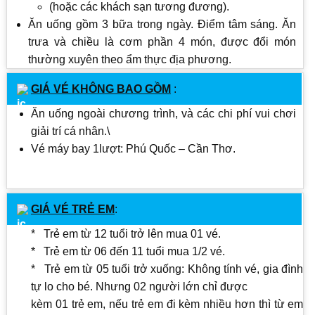
(hoặc các khách sạn tương đương).
Ăn uống gồm 3 bữa trong ngày. Điểm tâm sáng. Ăn
trưa và chiều là cơm phần 4 món, được đổi món
thường xuyên theo ẩm thực địa phương.
GIÁ VÉ KHÔNG BAO GỒM
:
Ăn uống ngoài chương trình, và các chi phí vui chơi
giải trí cá nhân.\
Vé máy bay 1lượt: Phú Quốc – Cần Thơ.
GIÁ VÉ TRẺ EM
:
* Trẻ em từ 12 tuổi trở lên mua 01 vé.
* Trẻ em từ 06 đến 11 tuổi mua 1/2 vé.
* Trẻ em từ 05 tuổi trở xuống: Không tính vé, gia đình
tự lo cho bé. Nhưng 02 người lớn chỉ được
kèm 01 trẻ em, nếu trẻ em đi kèm nhiều hơn thì từ em