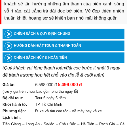
khách sẽ tận hưởng những âm thanh của biển xanh sóng
vỗ rì rào, cát trắng trả dài dọc bờ biển. Vẻ đẹp thiên nhiên
thuần khiết, hoang sơ sẽ khiến bạn nhớ mãi không quên
CHÍNH SÁCH & QUY ĐỊNH CHUNG
HƯỚNG DẪN ĐẶT TOUR & THANH TOÁN
CHÍNH SÁCH HỦY & HOÀN TIỀN
(Quý khách vui lòng thanh toán/đặt cọc trước ít nhất 3 ngày
để tránh trường hợp hết chỗ vào dịp lễ & cuối tuần)
6.598.000 đ
5.499.000 đ
Giá từ:
(lưu ý giá trên chưa bao gồm phụ thu ngày lễ)
Độ dài tour:
Tour 6 ngày 5 đêm
Khởi hành từ:
TP. Hồ Chí Minh
Phương tiện:
Đi xe và tàu cao tốc - Về máy bay và xe
Lịch trình:
Tiền Giang – Long An - Sađéc – Châu Đốc – Hà Tiên – Rạch Giá – Cà