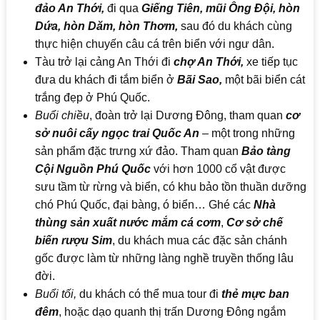
đảo An Thới,
đi qua
Giếng Tiên, mũi Ông Đội, hòn
Dứa, hòn Dăm, hòn Thơm,
sau đó du khách cùng
thực hiện chuyến câu cá trên biển với ngư dân.
Tàu trở lại cảng An Thới đi
chợ An Thới,
xe tiếp tục
đưa du khách đi tắm biển ở
Bãi Sao,
một bãi biển cát
trắng đẹp ở Phú Quốc.
Buổi chiều
, đoàn trở lại Dương Đông, tham quan
cơ
sở nuôi cấy ngọc trai
Quốc An
– một trong những
sản phẩm đặc trưng xứ đảo. Tham quan
Bảo tàng
Cội Nguồn Phú Quốc
với hơn 1000 cổ vật được
sưu tầm từ rừng và biển, có khu bảo tồn thuần dưỡng
chó Phú Quốc, đại bàng, ó biển… Ghé các
Nhà
thùng sản xuất nước mắm
cá cơm
,
Cơ sở chế
biến rượu Sim
, du khách mua các đặc sản chánh
gốc được làm từ những làng nghề truyền thống lâu
đời.
Buổi tối,
du khách có thể mua tour đi
thẻ mực ban
đêm
, hoặc dạo quanh thị trấn Dương Đông ngắm