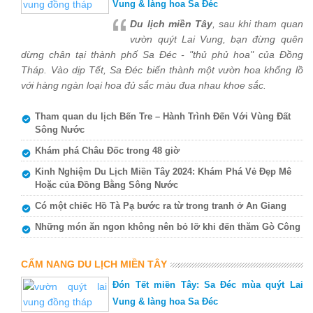
Vung & làng hoa Sa Đéc
Du lịch miền Tây
, sau khi tham quan
vườn quýt Lai Vung, bạn đừng quên
dừng chân tại thành phố Sa Đéc - "thủ phủ hoa" của Đồng
Tháp. Vào dịp Tết, Sa Đéc biến thành một vườn hoa khổng lồ
với hàng ngàn loại hoa đủ sắc màu đua nhau khoe sắc.
Tham quan du lịch Bến Tre – Hành Trình Đến Với Vùng Đất
Sông Nước
Khám phá Châu Đốc trong 48 giờ
Kinh Nghiệm Du Lịch Miền Tây 2024: Khám Phá Vẻ Đẹp Mê
Hoặc của Đồng Bằng Sông Nước
Có một chiếc Hồ Tà Pạ bước ra từ trong tranh ở An Giang
Những món ăn ngon không nên bỏ lỡ khi đến thăm Gò Công
CẨM NANG DU LỊCH MIỀN TÂY
Đón Tết miền Tây: Sa Đéc mùa quýt Lai
Vung & làng hoa Sa Đéc