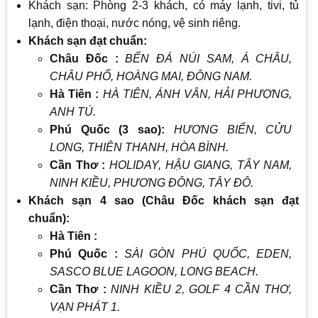
Khách sạn: Phòng 2-3 khách, có máy lạnh, tivi, tủ
lạnh, điện thoại, nước nóng, vệ sinh riêng.
Khách sạn đạt chuẩn:
Châu Đốc :
BẾN ĐÁ NÚI SAM, Á CHÂU,
CHÂU PHỐ, HOÀNG MAI, ĐÔNG NAM.
Hà Tiên :
HÀ TIÊN, ÁNH VÂN, HẢI PHƯỢNG,
ANH TÚ.
Phú Quốc (3 sao):
HƯƠNG BIỂN, CỬU
LONG, THIÊN THANH, HÒA BÌNH.
Cần Thơ :
HOLIDAY, HẬU GIANG
, TÂY NAM,
NINH KIỀU, PHƯƠNG ĐÔNG
, TÂY ĐÔ
.
Khách sạn 4 sao (Châu Đốc khách sạn đạt
chuẩn):
Hà Tiên :
Phú Quốc :
SÀI GÒN PHÚ QUỐC, EDEN,
SASCO BLUE LAGOON, LONG BEACH.
Cần Thơ :
NINH KIỀU 2, GOLF 4 CẦN THƠ,
VẠN PHÁT 1.