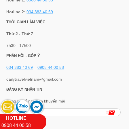
Hotline 1:
0908 44 00 58
Hotline 2:
034 383 40 69
THỜI GIAN LÀM VIỆC
Thứ 2 - Thứ 7
7h30 - 17h00
PHẢN HỒI - GÓP Ý
034 383 40 69
–
0908 44 00 58
dailytravelvietnam@gmail.com
ĐĂNG KÝ NHẬN TIN
Đăng ký để nhận tin khuyến mãi
HOTLINE
0908 44 00 58