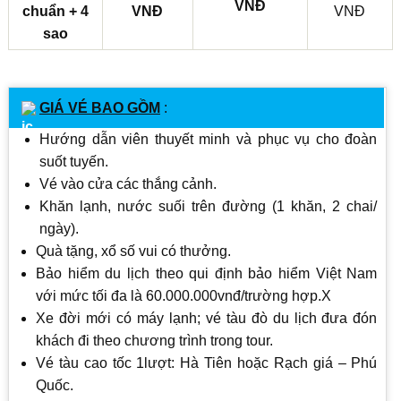
VNĐ
chuẩn + 4
VNĐ
VNĐ
sao
GIÁ VÉ BAO GỒM
:
Hướng dẫn viên thuyết minh và phục vụ cho đoàn
suốt tuyến.
Vé vào cửa các thắng cảnh.
Khăn lạnh, nước suối trên đường (1 khăn, 2 chai/
ngày).
Quà tặng, xổ số vui có thưởng.
Bảo hiểm du lịch theo qui định bảo hiểm Việt Nam
với mức tối đa là 60.000.000vnđ/trường hợp.X
Xe đời mới có máy lạnh; vé tàu đò du lịch đưa đón
khách đi theo chương trình trong tour.
Vé tàu cao tốc 1lượt: Hà Tiên hoặc Rạch giá – Phú
Quốc.