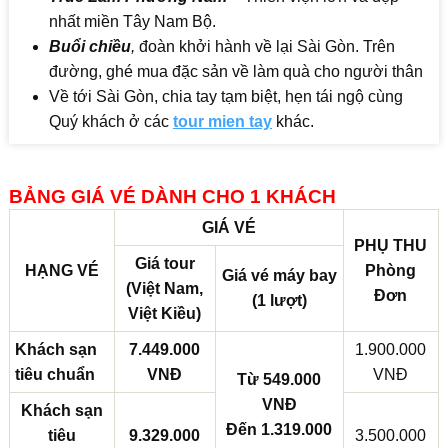
nhất miền Tây Nam Bộ.
Buổi chiều
,
đoàn khởi hành về lại Sài Gòn. Trên
đường, ghé mua đặc sản về làm quà cho người thân
Về tới Sài Gòn, chia tay tạm biệt, hẹn tái ngộ cùng
Quý khách ở các
tour mien tay
khác.
BẢNG GIÁ VÉ DÀNH CHO 1 KHÁCH
GIÁ VÉ
PHỤ THU
Giá tour
HẠNG VÉ
Phòng
Giá vé máy bay
(Việt Nam,
Đơn
(1 lượt)
Việt Kiều)
Khách sạn
7.449.000
1.900.000
tiêu chuẩn
VNĐ
VNĐ
Từ 549.000
VNĐ
Khách sạn
Đến
1.319.000
tiêu
9.329.000
3.500.000