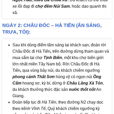
xe lôi đạp đi
chợ đêm Núi Sam
, hoặc dạo quanh thị
xã.
NGÀY 2: CHÂU ĐỐC – HÀ TIÊN (ĂN SÁNG,
TRƯA, TỐI):
Sau khi dùng điểm tâm sáng tại khách sạn, đoàn rời
Châu Đốc đi Hà Tiên
,
trên đường dừng tham quan và
mua sắm tại chợ
Tịnh Biên
, một khu chợ biên giới
lớn nhất miền Tây Nam bộ. Rời Châu Đốc đi Hà
Tiên
,
qua vùng bảy núi, du khách chiêm ngưỡng
phong cảnh Thất Sơn
hùng vỹ có ngọn núi
Ông
Cấm
hoang sơ, kỳ bí, dừng ở
Châu Lăng Xà Tón
,
du khách thưởng thức đặc sản
nước thốt nốt
An
Giang.
Đoàn tiếp tục đi
Hà Tiên
, theo đường N2 chạy dọc
theo
kênh Vĩnh Tế
, Quý khách chiêm ngưỡng kỳ