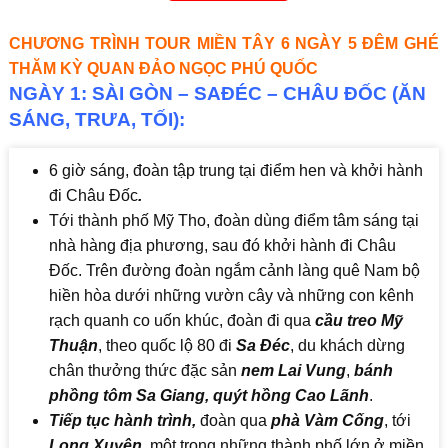
CHƯƠNG TRÌNH TOUR MIỀN TÂY 6 NGÀY 5 ĐÊM GHÉ
THĂM KỲ QUAN ĐẢO NGỌC PHÚ QUỐC
NGÀY 1: SÀI GÒN – SAĐÉC – CHÂU ĐỐC (ĂN
SÁNG, TRƯA, TỐI):
6 giờ sáng, đoàn tập trung tại điểm hen và khởi hành
đi Châu Đốc
.
Tới thành phố Mỹ Tho, đoàn dùng điểm tâm sáng tại
nhà hàng địa phương, sau đó khởi hành đi Châu
Đốc. Trên đường đoàn ngắm cảnh làng quê Nam bộ
hiền hòa dưới những vườn cây và những con kênh
rạch quanh co uốn khúc, đoàn đi qua
cầu treo Mỹ
Thuận
, theo quốc lộ 80 đi
Sa Đéc
, du khách dừng
chân thưởng thức đặc sản
nem Lai Vung
,
bánh
phồng tôm Sa Giang, quýt hồng Cao Lãnh
.
Tiếp tục hành trình,
đoàn qua
phà Vàm Cống
, tới
Long Xuyên
, một trong những thành phố lớn ở miền