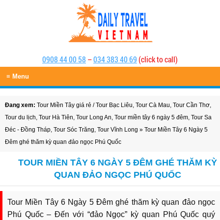
0908 44 00 58
–
034 383 40 69
(click to call)
≡ Menu
Đang xem:
Tour Miền Tây giá rẻ
/
Tour Bạc Liêu
,
Tour Cà Mau
,
Tour Cần Thơ
,
Tour du lịch
,
Tour Hà Tiên
,
Tour Long An
,
Tour miền tây 6 ngày 5 đêm
,
Tour Sa
Đéc - Đồng Tháp
,
Tour Sóc Trăng
,
Tour Vĩnh Long
» Tour Miền Tây 6 Ngày 5
Đêm ghé thăm kỳ quan đảo ngọc Phú Quốc
TOUR MIỀN TÂY 6 NGÀY 5 ĐÊM GHÉ THĂM KỲ
QUAN ĐẢO NGỌC PHÚ QUỐC
Tour Miền Tây 6 Ngày 5 Đêm ghé thăm kỳ quan đảo ngọc
Phú Quốc – Đến với “đảo Ngọc” kỳ quan Phú Quốc quý