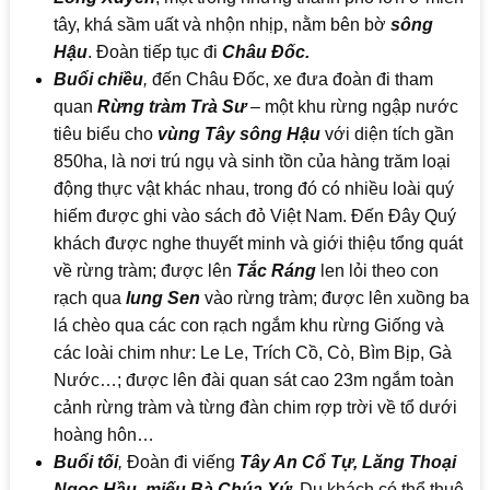
tây, khá sầm uất và nhộn nhịp, nằm bên bờ
sông
Hậu
. Đoàn tiếp tục đi
Châu Đốc.
Buổi chiều
,
đến Châu Đốc, xe đưa đoàn đi tham
quan
Rừng tràm Trà Sư
– một khu rừng ngập nước
tiêu biểu cho
vùng Tây sông Hậu
với diện tích gần
850ha, là nơi trú ngụ và sinh tồn của hàng trăm loại
động thực vật khác nhau, trong đó có nhiều loài quý
hiếm được ghi vào sách đỏ Việt Nam. Đến Đây Quý
khách được nghe thuyết minh và giới thiệu tổng quát
về rừng tràm; được lên
Tắc Ráng
len lỏi theo con
rạch qua
lung Sen
vào rừng tràm; được lên xuồng ba
lá chèo qua các con rạch ngắm khu rừng Giống và
các loài chim như: Le Le, Trích Cồ, Cò, Bìm Bịp, Gà
Nước…; được lên đài quan sát cao 23m ngắm toàn
cảnh rừng tràm và từng đàn chim rợp trời về tổ dưới
hoàng hôn…
Buổi tối
,
Đoàn đi viếng
Tây An Cổ Tự, Lăng Thoại
Ngọc Hầu, miếu Bà Chúa Xứ
. Du khách có thể thuê