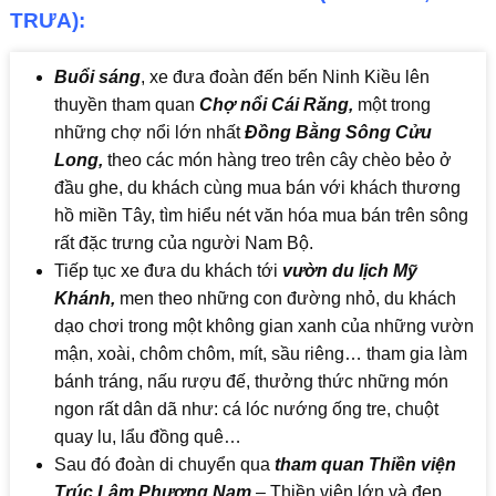
TRƯA):
Buổi sáng
, xe đưa đoàn đến bến Ninh Kiều lên
thuyền tham quan
Chợ nổi Cái Răng
,
một trong
những chợ nổi lớn nhất
Đồng Bằng Sông Cửu
Long,
theo các món hàng treo trên cây chèo bẻo ở
đầu ghe, du khách cùng mua bán với khách thương
hồ miền Tây, tìm hiểu nét văn hóa mua bán trên sông
rất đặc trưng của người Nam Bộ.
Tiếp tục xe đưa du khách tới
vườn du lịch Mỹ
Khánh,
men theo những con đường nhỏ, du khách
dạo chơi trong một không gian xanh của những vườn
mận, xoài, chôm chôm, mít, sầu riêng… tham gia làm
bánh tráng, nấu rượu đế, thưởng thức những món
ngon rất dân dã như: cá lóc nướng ống tre, chuột
quay lu, lẩu đồng quê…
Sau đó đoàn di chuyển qua
tham quan Thiền viện
Trúc Lâm Phương Nam
– Thiền viện lớn và đẹp