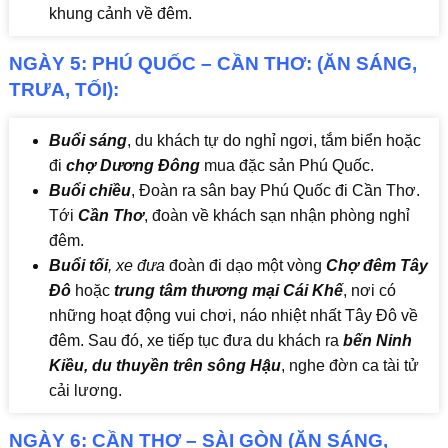
khung cảnh về đêm.
NGÀY 5: PHÚ QUỐC – CẦN THƠ: (ĂN SÁNG,
TRƯA, TỐI):
Buổi sáng
, du khách tự do nghỉ ngơi, tắm biển hoặc
đi
chợ Dương Đông
mua đặc sản Phú Quốc.
Buổi chiều
, Đoàn ra sân bay Phú Quốc đi Cần Thơ.
Tới
Cần Thơ
, đoàn về khách sạn nhận phòng nghỉ
đêm.
Buổi tối
, xe đưa
đoàn đi dạo một vòng
Chợ đêm Tây
Đô
hoặc
trung tâm thương mại Cái Khế
, nơi có
những hoạt động vui chơi, náo nhiệt nhất Tây Đô về
đêm. Sau đó, xe tiếp tục đưa du khách ra
bến Ninh
Kiều, du thuyền trên sông Hậu
, nghe đờn ca tài tử
cải lương.
NGÀY 6: CẦN THƠ – SÀI GÒN (ĂN SÁNG,