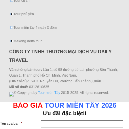
Tour củ chi
Tour phú yên
Tour miền tây 4 ngày 3 đêm
Mekong delta tour
CÔNG TY TNHH THƯƠNG MẠI DỊCH VỤ DAILY
TRAVEL
Văn phòng bán tour:
Lầu 1, số 98 đường Lê Lai, phường Bến Thành,
Quận 1, Thành phố Hồ Chí Minh, Việt Nam.
(Địa chỉ cũ):
159 Đ. Nguyễn Du, Phường Bến Thành, Quận 1.
Mã số thuế:
0312610635
© Copyright by
Tour miền Tây
2015-2025. All rights reserved.
BÁO GIÁ
TOUR MIỀN TÂY 2026
Ưu đãi đặc biệt!!
Tên của bạn
*