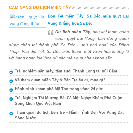
CẨM NANG DU LỊCH MIỀN TÂY
Đón Tết miền Tây: Sa Đéc mùa quýt Lai
Vung & làng hoa Sa Đéc
Du lịch miền Tây
, sau khi tham quan
vườn quýt Lai Vung, bạn đừng quên
dừng chân tại thành phố Sa Đéc - "thủ phủ hoa" của Đồng
Tháp. Vào dịp Tết, Sa Đéc biến thành một vườn hoa khổng lồ
với hàng ngàn loại hoa đủ sắc màu đua nhau khoe sắc.
Trải nghiệm săn mây, tắm suối Thanh Long tại núi Cấm
Về tham quan miền Tây ở Bến Tre ăn gì, mua gì?
Hành trình khám phá Mỹ Tho trong vòng 24 giờ
Trải Nghiệm Tát Mương Bắt Cá Một Ngày: Khám Phá Cuộc
Sống Miền Quê Việt Nam
Tham quan du lịch Bến Tre – Hành Trình Đến Với Vùng Đất
Sông Nước