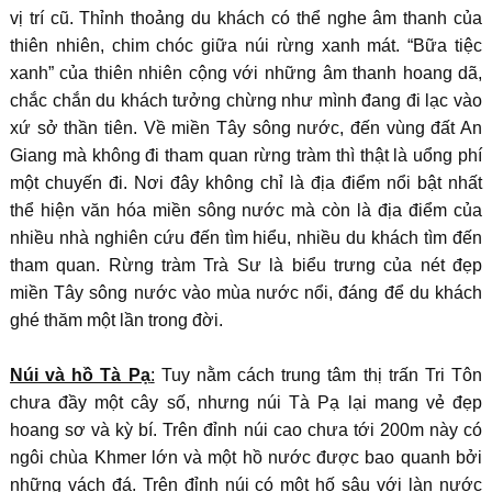
vị trí cũ. Thỉnh thoảng du khách có thể nghe âm thanh của
thiên nhiên, chim chóc giữa núi rừng xanh mát. “Bữa tiệc
xanh” của thiên nhiên cộng với những âm thanh hoang dã,
chắc chắn du khách tưởng chừng như mình đang đi lạc vào
xứ sở thần tiên. Về miền Tây sông nước, đến vùng đất An
Giang mà không đi tham quan rừng tràm thì thật là uổng phí
một chuyến đi. Nơi đây không chỉ là địa điểm nổi bật nhất
thể hiện văn hóa miền sông nước mà còn là địa điểm của
nhiều nhà nghiên cứu đến tìm hiểu, nhiều du khách tìm đến
tham quan. Rừng tràm Trà Sư là biểu trưng của nét đẹp
miền Tây sông nước vào mùa nước nổi, đáng để du khách
ghé thăm một lần trong đời.
Núi và hồ Tà Pạ
:
Tuy nằm cách trung tâm thị trấn Tri Tôn
chưa đầy một cây số, nhưng núi Tà Pạ lại mang vẻ đẹp
hoang sơ và kỳ bí. Trên đỉnh núi cao chưa tới 200m này có
ngôi chùa Khmer lớn và một hồ nước được bao quanh bởi
những vách đá. Trên đỉnh núi có một hố sâu với làn nước