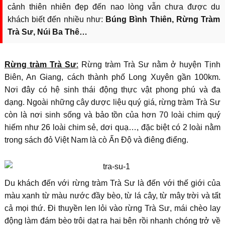
cảnh thiên nhiên đẹp đến nao lòng vẫn chưa được du
khách biết đến nhiều như:
Búng Bình Thiên, Rừng Tràm
Trà Sư, Núi Ba Thê…
Rừng tràm Trà Sư
:
Rừng tràm Trà Sư nằm ở huyện Tịnh
Biên, An Giang, cách thành phố Long Xuyên gần 100km.
Nơi đây có hệ sinh thái động thực vật phong phú và đa
dạng. Ngoài những cây dược liệu quý giá, rừng tràm Trà Sư
còn là nơi sinh sống và bảo tồn của hơn 70 loài chim quý
hiếm như 26 loài chim sẻ, dơi quạ…, đặc biệt có 2 loài nằm
trong sách đỏ Việt Nam là cò Ấn Độ và điêng điểng.
Du khách đến với rừng tràm Trà Sư là đến với thế giới của
màu xanh từ màu nước đầy bèo, từ lá cây, từ mây trời và tất
cả mọi thứ. Đi thuyền len lỏi vào rừng Trà Sư, mái chèo lay
động làm đám bèo trôi dạt ra hai bên rồi nhanh chóng trở về