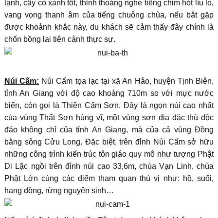
lạnh, cây cỏ xanh tốt, thỉnh thoảng nghe tiếng chim hót líu lo,
vang vọng thanh âm của tiếng chuông chùa, nếu bắt gặp
được khoảnh khắc này, du khách sẽ cảm thấy đây chính là
chốn bồng lai tiên cảnh thực sự.
Núi Cấm:
Núi Cấm tọa lạc tại xã An Hảo, huyện Tịnh Biên,
tỉnh An Giang với độ cao khoảng 710m so với mực nước
biển, còn gọi là Thiên Cấm Sơn. Đây là ngọn núi cao nhất
của vùng Thất Sơn hùng vĩ, một vùng sơn địa đặc thù độc
đáo không chỉ của tỉnh An Giang, mà của cả vùng Đồng
bằng sông Cửu Long. Đặc biệt, trên đỉnh Núi Cấm sở hữu
những công trình kiến trúc tôn giáo quy mô như tượng Phật
Di Lặc ngồi trên đỉnh núi cao 33,6m, chùa Vạn Linh, chùa
Phật Lớn cùng các điểm tham quan thú vị như: hồ, suối,
hang động, rừng nguyên sinh…