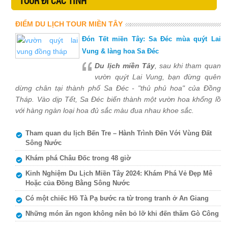
TOUR ĐI CÁC TỈNH
ĐIỂM DU LỊCH TOUR MIỀN TÂY
Đón Tết miền Tây: Sa Đéc mùa quýt Lai
Vung & làng hoa Sa Đéc
Du lịch miền Tây
, sau khi tham quan
vườn quýt Lai Vung, bạn đừng quên
dừng chân tại thành phố Sa Đéc - "thủ phủ hoa" của Đồng
Tháp. Vào dịp Tết, Sa Đéc biến thành một vườn hoa khổng lồ
với hàng ngàn loại hoa đủ sắc màu đua nhau khoe sắc.
Tham quan du lịch Bến Tre – Hành Trình Đến Với Vùng Đất
Sông Nước
Khám phá Châu Đốc trong 48 giờ
Kinh Nghiệm Du Lịch Miền Tây 2024: Khám Phá Vẻ Đẹp Mê
Hoặc của Đồng Bằng Sông Nước
Có một chiếc Hồ Tà Pạ bước ra từ trong tranh ở An Giang
Những món ăn ngon không nên bỏ lỡ khi đến thăm Gò Công