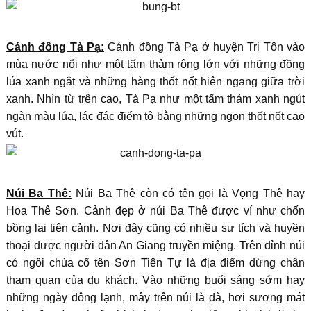
Cánh đồng Tà Pạ:
Cánh đồng Tà Pạ ở huyện Tri Tôn vào
mùa nước nổi như một tấm thảm rộng lớn với những đồng
lúa xanh ngắt và những hàng thốt nốt hiên ngang giữa trời
xanh. Nhìn từ trên cao, Tà Pạ như một tấm thảm xanh ngút
ngàn màu lúa, lác đác điểm tô bằng những ngọn thốt nốt cao
vút.
Núi Ba Thê:
Núi Ba Thê còn có tên gọi là Vọng Thê hay
Hoa Thê Sơn. Cảnh đẹp ở núi Ba Thê được ví như chốn
bồng lai tiên cảnh. Nơi đây cũng có nhiều sự tích và huyền
thoại được người dân An Giang truyền miệng. Trên đỉnh núi
có ngôi chùa cổ tên Sơn Tiên Tự là địa điểm dừng chân
tham quan của du khách. Vào những buổi sáng sớm hay
những ngày đông lạnh, mây trên núi là đà, hơi sương mát