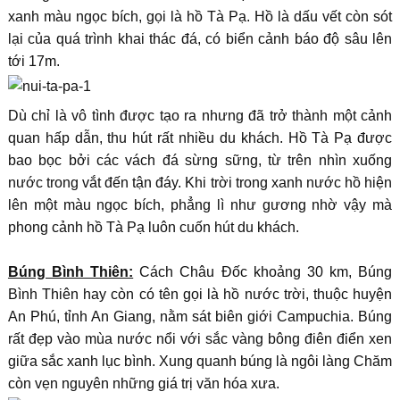
xanh màu ngọc bích, gọi là hồ Tà Pạ. Hồ là dấu vết còn sót
lại của quá trình khai thác đá, có biển cảnh báo độ sâu lên
tới 17m.
Dù chỉ là vô tình được tạo ra nhưng đã trở thành một cảnh
quan hấp dẫn, thu hút rất nhiều du khách. Hồ Tà Pạ được
bao bọc bởi các vách đá sừng sững, từ trên nhìn xuống
nước trong vắt đến tận đáy. Khi trời trong xanh nước hồ hiện
lên một màu ngọc bích, phẳng lì như gương nhờ vậy mà
phong cảnh hồ Tà Pạ luôn cuốn hút du khách.
Búng Bình Thiên:
Cách Châu Đốc khoảng 30 km, Búng
Bình Thiên hay còn có tên gọi là hồ nước trời, thuộc huyện
An Phú, tỉnh An Giang, nằm sát biên giới Campuchia. Búng
rất đẹp vào mùa nước nổi với sắc vàng bông điên điển xen
giữa sắc xanh lục bình. Xung quanh búng là ngôi làng Chăm
còn vẹn nguyên những giá trị văn hóa xưa.