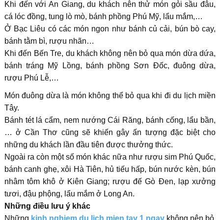
Khi đến với An Giang, du khách nên thử món gỏi sầu đâu,
cá lóc đồng, tung lò mò, bánh phồng Phú Mỹ, lẩu mắm,…
Ở Bạc Liêu có các món ngon như bánh củ cải, bún bò cay,
bánh tằm bì, rượu nhãn…
Khi đến Bến Tre, du khách không nên bỏ qua món dừa dứa,
bánh tráng Mỹ Lồng, bánh phồng Sơn Đốc, đuông dừa,
rượu Phú Lễ,…
Món đuông dừa là món không thể bỏ qua khi đi du lịch miền
Tây.
Bánh tét lá cẩm, nem nướng Cái Răng, bánh cống, lẩu bần,
… ở Cần Thơ cũng sẽ khiến gây ấn tượng đặc biệt cho
những du khách lần đầu tiên được thưởng thức.
Ngoài ra còn một số món khác nữa như rượu sim Phú Quốc,
bánh canh ghẹ, xôi Hà Tiên, hủ tiếu hấp, bún nước kèn, bún
nhâm tôm khô ở Kiên Giang; rượu đế Gò Đen, lạp xưởng
tươi, đậu phộng, lẩu mắm ở Long An.
Những điều lưu ý khác
Những
kinh nghiem du lich mien tay 1 ngay
không nên bỏ