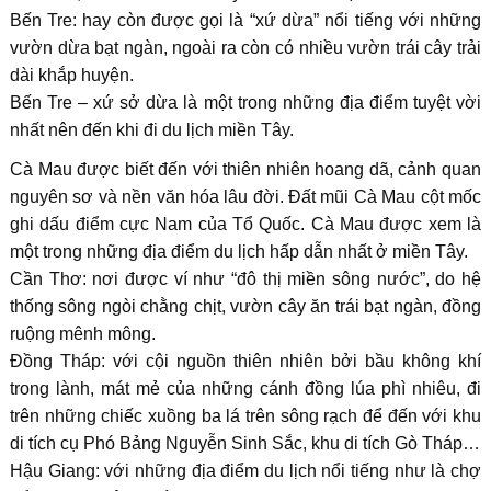
Bến Tre: hay còn được gọi là “xứ dừa” nổi tiếng với những
vườn dừa bạt ngàn, ngoài ra còn có nhiều vườn trái cây trải
dài khắp huyện.
Bến Tre – xứ sở dừa là một trong những địa điểm tuyệt vời
nhất nên đến khi đi du lịch miền Tây.
Cà Mau được biết đến với thiên nhiên hoang dã, cảnh quan
nguyên sơ và nền văn hóa lâu đời. Đất mũi Cà Mau cột mốc
ghi dấu điểm cực Nam của Tổ Quốc. Cà Mau được xem là
một trong những địa điểm du lịch hấp dẫn nhất ở miền Tây.
Cần Thơ: nơi được ví như “đô thị miền sông nước”, do hệ
thống sông ngòi chằng chịt, vườn cây ăn trái bạt ngàn, đồng
ruộng mênh mông.
Đồng Tháp: với cội nguồn thiên nhiên bởi bầu không khí
trong lành, mát mẻ của những cánh đồng lúa phì nhiêu, đi
trên những chiếc xuồng ba lá trên sông rạch để đến với khu
di tích cụ Phó Bảng Nguyễn Sinh Sắc, khu di tích Gò Tháp…
Hậu Giang: với những địa điểm du lịch nổi tiếng như là chợ