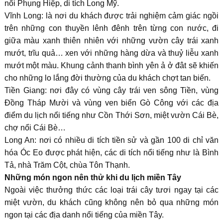
nổi Phụng Hiệp, di tích Long Mỹ.
Vĩnh Long: là nơi du khách được trải nghiệm cảm giác ngồi
trên những con thuyền lênh đênh trên từng con nước, đi
giữa màu xanh thiên nhiên với những vườn cây trái xanh
mướt, trĩu quả… xen với những hàng dừa và thuỷ liễu xanh
mướt một màu. Khung cảnh thanh bình yên ả ở đât sẽ khiến
cho những lo lắng đời thường của du khách chợt tan biến.
Tiền Giang: nơi đây có vùng cây trái ven sông Tiền, vùng
Đồng Tháp Mười và vùng ven biển Gò Công với các địa
điểm du lịch nổi tiếng như Cồn Thới Sơn, miệt vườn Cái Bè,
chợ nổi Cái Bè…
Long An: nơi có nhiều di tích tiền sử và gần 100 di chỉ văn
hóa Óc Eo được phát hiện, các di tích nổi tiếng như là Bình
Tả, nhà Trăm Cột, chùa Tôn Thạnh.
Những món ngon nên thử khi du lịch miền Tây
Ngoài việc thưởng thức các loại trái cây tươi ngay tại các
miệt vườn, du khách cũng không nên bỏ qua những món
ngon tại các địa danh nổi tiếng của miền Tây.