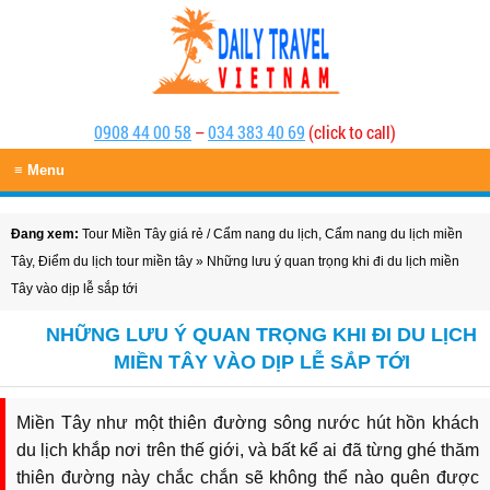
0908 44 00 58
–
034 383 40 69
(click to call)
≡ Menu
Đang xem:
Tour Miền Tây giá rẻ
/
Cẩm nang du lịch
,
Cẩm nang du lịch miền
Tây
,
Điểm du lịch tour miền tây
» Những lưu ý quan trọng khi đi du lịch miền
Tây vào dịp lễ sắp tới
NHỮNG LƯU Ý QUAN TRỌNG KHI ĐI DU LỊCH
MIỀN TÂY VÀO DỊP LỄ SẮP TỚI
Miền Tây như một thiên đường sông nước hút hồn khách
du lịch khắp nơi trên thế giới, và bất kể ai đã từng ghé thăm
thiên đường này chắc chắn sẽ không thể nào quên được