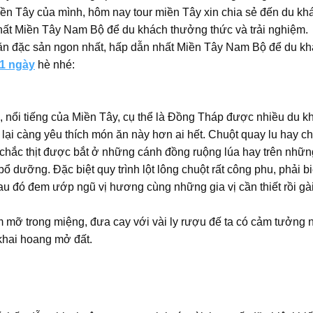
iền Tây của mình, hôm nay tour miền Tây xin chia sẻ đến du kh
ất Miền Tây Nam Bộ để du khách thưởng thức và trải nghiệm.
n đặc sản ngon nhất, hấp dẫn nhất Miền Tây Nam Bộ để du k
 1 ngày
hè nhé:
 nổi tiếng của Miền Tây, cụ thể là Đồng Tháp được nhiều du k
 lại càng yêu thích món ăn này hơn ai hết. Chuột quay lu hay c
hắc thịt được bắt ở những cánh đồng ruộng lúa hay trên nhữn
bổ dưỡng. Đặc biệt quy trình lột lông chuột rất công phu, phải bi
au đó đem ướp ngũ vị hương cùng những gia vị cần thiết rồi gà
ơm mỡ trong miệng, đưa cay với vài ly rượu đế ta có cảm tưởng 
 khai hoang mở đất.