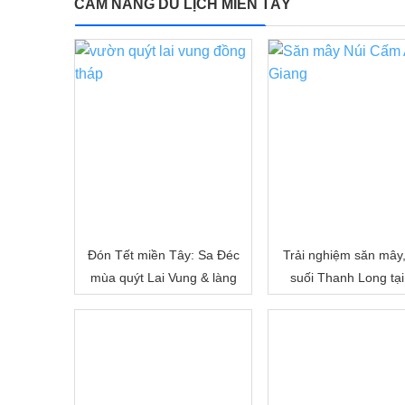
CẨM NANG DU LỊCH MIỀN TÂY
Đón Tết miền Tây: Sa Đéc
Trải nghiệm săn mây
mùa quýt Lai Vung & làng
suối Thanh Long tại
hoa Sa Đéc
Cấm