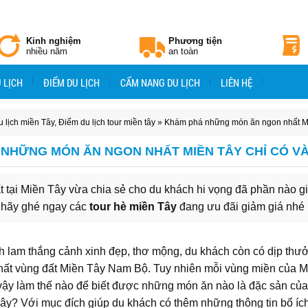
Kinh nghiệm
Phương tiện
nhiều năm
an toàn
 LỊCH
ĐIỂM DU LỊCH
CẨM NANG DU LỊCH
LIÊN HỆ
 lịch miền Tây
,
Điểm du lịch tour miền tây
» Khám phá những món ăn ngon nhất Miề
NHỮNG MÓN ĂN NGON NHẤT MIỀN TÂY CHỈ CÓ VÀ
tại Miền Tây vừa chia sẻ cho du khách hi vọng đã phần nào g
i hãy ghé ngay các
tour hè miền Tây
đang ưu đãi giảm giá nhé
 lam thắng cảnh xinh đẹp, thơ mộng, du khách còn có dịp thư
ất vùng đất Miền Tây Nam Bộ. Tuy nhiên mỗi vùng miền của M
 vậy làm thế nào để biết được những món ăn nào là đặc sản của
Tây? Với mục đích giúp du khách có thêm những thông tin bổ íc