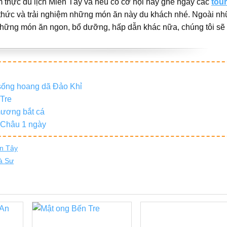
 thực du lịch Miền Tây và nếu có cơ hội hãy ghé ngay các
tour
 thức và trải nghiệm những món ăn này du khách nhé. Ngoài n
những món ăn ngon, bổ dưỡng, hấp dẫn khác nữa, chúng tôi sẽ 
sống hoang dã Đảo Khỉ
 Tre
 mương bắt cá
 Châu 1 ngày
ền Tây
rà Sư