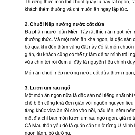
Thưởng thức món thịt chuột quay lu này rất ngon, rất
khách thèm thuồng và chỉ muốn ăn ngay lập tức.
2. Chuối Nếp nướng nước cốt dừa
Đa phần người dân Miền Tây rất thích ăn ngọt nên 
thưởng thức. Và một món ăn khá ngon, là đặc sản 
bỏ qua khi đến thăm vùng đất này đó là món chuố
giản, du khách cũng có thể tự làm để tự mình trải 
vừa chín tới rồi đem ủ, đây là nguyên liệu chính du
Món ăn chuối nếp nướng nước cốt dừa thơm ngon,
3. Lươn um rau ngổ
Một món ăn ngon nữa là đặc sản nổi tiếng nhất nh
chế biến cũng khá đơn giản với nguồn nguyên liệu c
từng khúc vừa ăn rồi cho vào nồi, nấu lên, nêm nếm
một địa chỉ bán món lươn um rau ngổ ngon, giá rẻ 
Cà Mau thân yêu đó là quán căn tin ở rừng U Minh
ngon lành, bổ dưỡng.