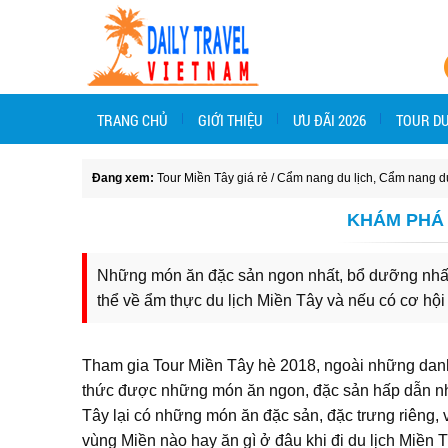
TRANG CHỦ
GIỚI THIỆU
ƯU ĐÃI 2026
TOUR DU
Đang xem:
Tour Miền Tây giá rẻ
/
Cẩm nang du lịch
,
Cẩm nang du
KHÁM PHÁ 
Những món ăn đặc sản ngon nhất, bổ dưỡng nhất 
thể về ẩm thực du lịch Miền Tây và nếu có cơ hộ
Tham gia Tour Miền Tây hè 2018, ngoài những danh
thức được những món ăn ngon, đặc sản hấp dẫn nh
Tây lại có những món ăn đặc sản, đặc trưng riêng,
vùng Miền nào hay ăn gì ở đâu khi đi du lịch Miền 