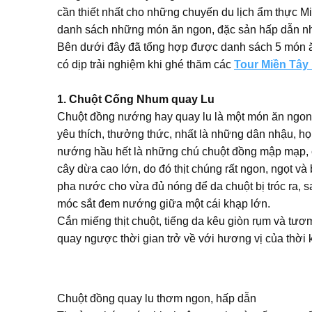
cần thiết nhất cho những chuyến du lịch ẩm thực M
danh sách những món ăn ngon, đặc sản hấp dẫn nh
Bên dưới đây đã tổng hợp được danh sách 5 món ă
có dịp trải nghiệm khi ghé thăm các
Tour Miền Tây
1. Chuột Cống Nhum quay Lu
Chuột đồng nướng hay quay lu là một món ăn ngon,
yêu thích, thưởng thức, nhất là những dân nhậu, họ
nướng hầu hết là những chú chuột đồng mập mạp, c
cây dừa cao lớn, do đó thịt chúng rất ngon, ngọt và 
pha nước cho vừa đủ nóng để da chuột bị tróc ra, s
móc sắt đem nướng giữa một cái khạp lớn.
Cắn miếng thịt chuột, tiếng da kêu giòn rụm và tư
quay ngược thời gian trở về với hương vị của thời
Chuột đồng quay lu thơm ngon, hấp dẫn