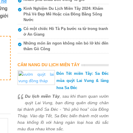
 hè
hững
Kinh Nghiệm Du Lịch Miền Tây 2024: Khám
Phá Vẻ Đẹp Mê Hoặc của Đồng Bằng Sông
giới
Nước
Có một chiếc Hồ Tà Pạ bước ra từ trong tranh
ở An Giang
Những món ăn ngon không nên bỏ lỡ khi đến
thăm Gò Công
CẨM NANG DU LỊCH MIỀN TÂY
Đón Tết miền Tây: Sa Đéc
mùa quýt Lai Vung & làng
hoa Sa Đéc
Du lịch miền Tây
, sau khi tham quan vườn
quýt Lai Vung, bạn đừng quên dừng chân
tại thành phố Sa Đéc - "thủ phủ hoa" của Đồng
Tháp. Vào dịp Tết, Sa Đéc biến thành một vườn
hoa khổng lồ với hàng ngàn loại hoa đủ sắc
màu đua nhau khoe sắc.