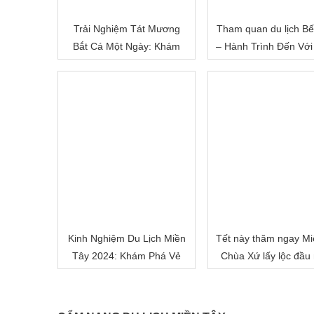
Trải Nghiệm Tát Mương
Tham quan du lịch Bế
Bắt Cá Một Ngày: Khám
– Hành Trình Đến Với
Phá Cuộc Sống Miền Quê
Đất Sông Nước
Việt Nam
Kinh Nghiệm Du Lịch Miền
Tết này thăm ngay Mi
Tây 2024: Khám Phá Vẻ
Chùa Xứ lấy lộc đầu
Đẹp Mê Hoặc của Đồng
nhé!
Bằng Sông Nước