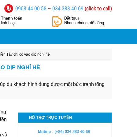
0908 44 00 58
–
034 383 40 69
(click to call)
Thanh toán
Đặt tour
linh hoạt
Nhanh chóng, dễ dàng
n Tây chỉ có vào dịp nghỉ hè
O DỊP NGHỈ HÈ
iúp du khách hình dung được một bức tranh tổng
ởng
HỖ TRỢ TRỰC TUYẾN
iền
Mobile - (+84) 034 383 40 69
h và