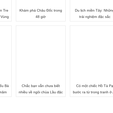
n Tre
Khám phá Châu Đốc trong
Du lịch miền Tây: Nhữn
 Vùng
48 giờ
trải nghiệm đặc sắc
ếu Bà
Chắc bạn vẫn chưa biết
Có một chiếc Hồ Tà P
 năm
nhiều về ngôi chùa Lầu đặc
bước ra từ trong tranh ở
biệt của miền Tây đâu!
Giang