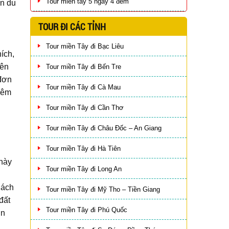
Tour miền tây 5 ngày 4 đêm
ến du
TOUR ĐI CÁC TỈNH
Tour miền Tây đi Bạc Liêu
ích,
nên
Tour miền Tây đi Bến Tre
đơn
Tour miền Tây đi Cà Mau
xiêm
Tour miền Tây đi Cần Thơ
Tour miền Tây đi Châu Đốc – An Giang
Tour miền Tây đi Hà Tiên
 này
Tour miền Tây đi Long An
h
hách
Tour miền Tây đi Mỹ Tho – Tiền Giang
đất
Tour miền Tây đi Phú Quốc
ơn