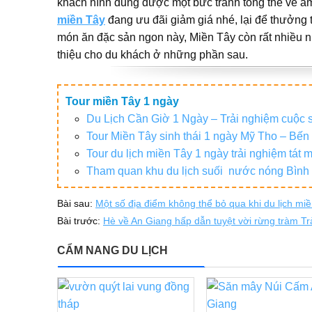
khách hình dung được một bức tranh tổng thể về ẩm
miền Tây
đang ưu đãi giảm giá nhé, lại để thưởng
món ăn đặc sản ngon này, Miền Tây còn rất nhiều 
thiệu cho du khách ở những phần sau.
Tour miền Tây 1 ngày
Du Lịch Cần Giờ 1 Ngày – Trải nghiệm cuộc 
Tour Miền Tây sinh thái 1 ngày Mỹ Tho – Bến
Tour du lịch miền Tây 1 ngày trải nghiệm tát
Tham quan khu du lịch suối nước nóng Bình
Bài sau:
Một số địa điểm không thể bỏ qua khi du lịch mi
Bài trước:
Hè về An Giang hấp dẫn tuyệt vời rừng tràm T
CẨM NANG DU LỊCH