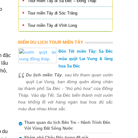
Tour miền Tây đi Sa Đéc – Đồng Tháp
o
Tour miền Tây đi Sóc Trăng
Tour miền Tây đi Vĩnh Long
ĐIỂM DU LỊCH TOUR MIỀN TÂY
Đón Tết miền Tây: Sa Đéc
n đặc
mùa quýt Lai Vung & làng
 lẩu
hoa Sa Đéc
nhỏ,
Du lịch miền Tây
, sau khi tham quan vườn
quýt Lai Vung, bạn đừng quên dừng chân
tại thành phố Sa Đéc - "thủ phủ hoa" của Đồng
Tháp. Vào dịp Tết, Sa Đéc biến thành một vườn
hoa khổng lồ với hàng ngàn loại hoa đủ sắc
màu đua nhau khoe sắc.
Tham quan du lịch Bến Tre – Hành Trình Đến
Với Vùng Đất Sông Nước
p du
Khám phá Châu Đốc trong 48 giờ