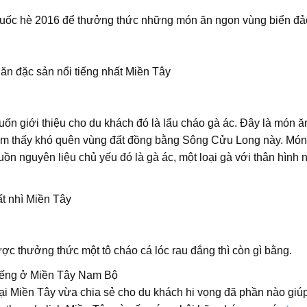
 Quốc hè 2016 để thưởng thức những món ăn ngon vùng biển đả
n đặc sản nổi tiếng nhất Miền Tây
uốn giới thiệu cho du khách đó là lẩu cháo gà ác. Đây là món ă
cảm thấy khó quên vùng đất đồng bằng Sông Cửu Long này. Món
n nguyên liệu chủ yếu đó là gà ác, một loại gà với thân hình 
t nhì Miền Tây
ược thưởng thức một tô cháo cá lóc rau đắng thì còn gì bằng.
tiếng ở Miền Tây Nam Bộ
i Miền Tây vừa chia sẻ cho du khách hi vọng đã phần nào giú