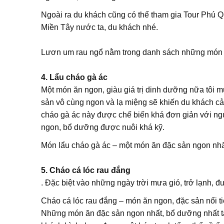
Ngoài ra du khách cũng có thể tham gia Tour Phú
Miền Tây nước ta, du khách nhé.
Lươn um rau ngổ nằm trong danh sách những món ă
4. Lẩu cháo gà ác
Một món ăn ngon, giàu giá trị dinh dưỡng nữa tôi m
sản vô cùng ngon và lạ miệng sẽ khiến du khách 
cháo gà ác này được chế biến khá đơn giản với nguồ
ngon, bổ dưỡng được nuôi khá kỹ.
Món lẩu cháo gà ác – một món ăn đặc sản ngon nhấ
5. Cháo cá lóc rau đắng
. Đặc biệt vào những ngày trời mưa gió, trở lạnh, đ
Cháo cá lóc rau đắng – món ăn ngon, đặc sản nổi 
Những món ăn đặc sản ngon nhất, bổ dưỡng nhất tạ