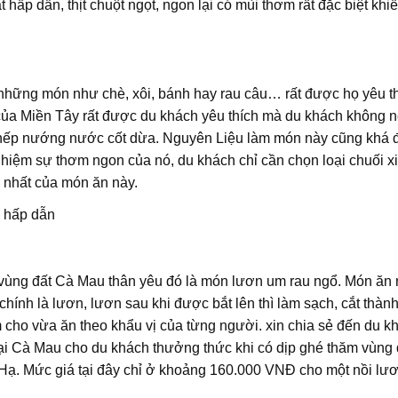
 hấp dẫn, thịt chuột ngọt, ngon lại có mùi thơm rất đặc biệt khi
những món như chè, xôi, bánh hay rau câu… rất được họ yêu th
của Miền Tây rất được du khách yêu thích mà du khách không 
i nếp nướng nước cốt dừa. Nguyên Liệu làm món này cũng khá 
nghiệm sự thơm ngon của nó, du khách chỉ cần chọn loại chuối 
y nhất của món ăn này.
 hấp dẫn
ì vùng đất Cà Mau thân yêu đó là món lươn um rau ngổ. Món ăn
hính là lươn, lươn sau khi được bắt lên thì làm sạch, cắt thàn
 cho vừa ăn theo khẩu vị của từng người. xin chia sẻ đến du k
tại Cà Mau cho du khách thưởng thức khi có dịp ghé thăm vùng 
 Hạ. Mức giá tại đây chỉ ở khoảng 160.000 VNĐ cho một nồi lư