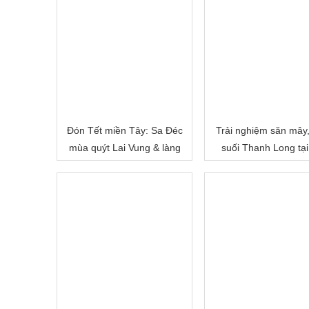
Đón Tết miền Tây: Sa Đéc
Trải nghiệm săn mây
mùa quýt Lai Vung & làng
suối Thanh Long tại
hoa Sa Đéc
Cấm