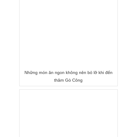
Những món ăn ngon không nên bỏ lỡ khi đến
thăm Gò Công