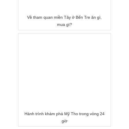
Về tham quan miền Tây ở Bến Tre ăn gì,
mua gì?
Hành trình khám phá Mỹ Tho trong vòng 24
giờ