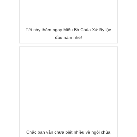
Tết này thăm ngay Miếu Bà Chùa Xứ lấy lộc
đầu năm nhé!
Chắc bạn vẫn chưa biết nhiều về ngôi chùa