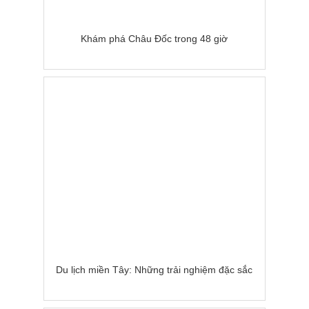
Khám phá Châu Đốc trong 48 giờ
Du lịch miền Tây: Những trải nghiệm đặc sắc