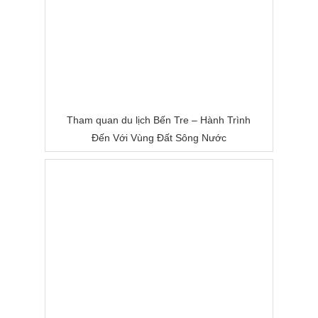
Tham quan du lịch Bến Tre – Hành Trình
Đến Với Vùng Đất Sông Nước