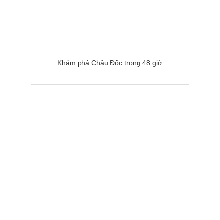
Khám phá Châu Đốc trong 48 giờ