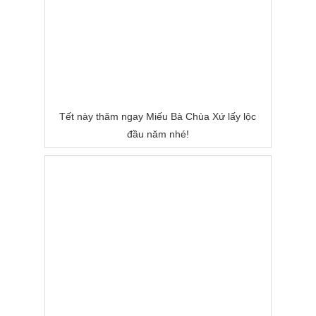
Tết này thăm ngay Miếu Bà Chùa Xứ lấy lộc
đầu năm nhé!