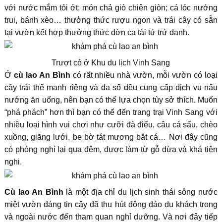
với nước mắm tỏi ớt; món chả giò chiên giòn; cá lóc nướng
trui, bánh xèo… thưởng thức rượu ngon và trái cây có sẵn
tại vườn kết hợp thưởng thức đờn ca tài tử trứ danh.
Trượt cỏ ở Khu du lịch Vinh Sang
Ở
cù lao An Bình
có rất nhiều nhà vườn, mỗi vườn có loại
cây trái thế mạnh riêng và đa số đều cung cấp dịch vụ nấu
nướng ăn uống, nên bạn có thể lựa chọn tùy sở thích. Muốn
“phá phách” hơn thì bạn có thể đến trang trại Vinh Sang với
nhiều loại hình vui chơi như cưỡi đà điểu, câu cá sấu, chèo
xuồng, giăng lưới, be bờ tát mương bắt cá… Nơi đây cũng
có phòng nghỉ lại qua đêm, được làm từ gỗ dừa và khá tiện
nghi.
Cù lao An Bình
là một địa chỉ du lịch sinh thái sông nước
miệt vườn đáng tin cậy đã thu hút đông đảo du khách trong
và ngoài nước đến tham quan nghỉ dưỡng. Và nơi đây tiếp