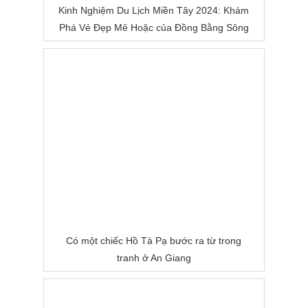
Kinh Nghiệm Du Lịch Miền Tây 2024: Khám
Phá Vẻ Đẹp Mê Hoặc của Đồng Bằng Sông
Nước
Có một chiếc Hồ Tà Pạ bước ra từ trong
tranh ở An Giang