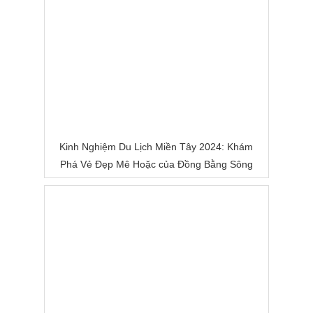
Kinh Nghiệm Du Lịch Miền Tây 2024: Khám
Phá Vẻ Đẹp Mê Hoặc của Đồng Bằng Sông
Nước