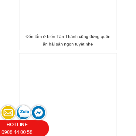
Đến tắm ở biển Tân Thành cũng đừng quên
ăn hải sản ngon tuyệt nhé
HOTLINE
0908 44 00 58