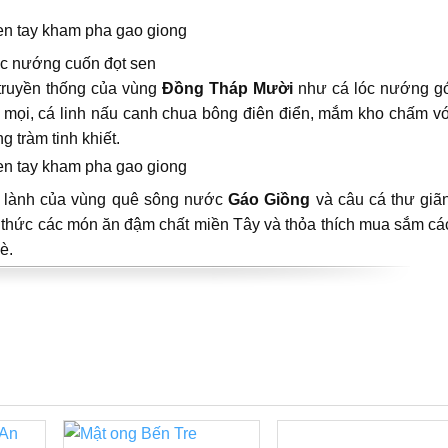
óc nướng cuốn đọt sen
truyền thống của vùng
Đồng Tháp Mười
như cá lóc nướng gó
 mọi, cá linh nấu canh chua bông điên điển, mắm kho chấm vớ
 tràm tinh khiết.
g lành của vùng quê sông nước
Gáo Giồng
và câu cá thư giã
thức các món ăn đậm chất miền Tây và thỏa thích mua sắm các
è.