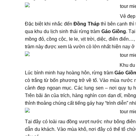
Vẻ đẹp
Đặc biệt khi nhắc đến
Đồng Tháp
thì bên cạnh thì 
qua khu du lịch sinh thái rừng tràm
Gáo Giồng
. Tạ
mồng đỏ, cồng cộc, le le, vịt trời, diệc, điên điển
tràm này được xem là vườn cò lớn nhất hiện nay 
Khu du 
Lúc bình minh hay hoàng hôn, rừng tràm
Gáo Giồ
cò trắng từ bốn phương trở về tổ. Vào mùa nước n
cảnh đẹp ngoạn mục. Các lung sen – nơi quy tụ h
Trên bãi ăn của trích, hàng nghìn con dạn dĩ, mồn
thỉnh thoảng chúng cất tiếng gáy hay “trình diễn” nh
Tại đây có loài rau đồng vượt nước như bông điên
dẫn du khách. Vào mùa khô, nơi đây có thể tổ chứ