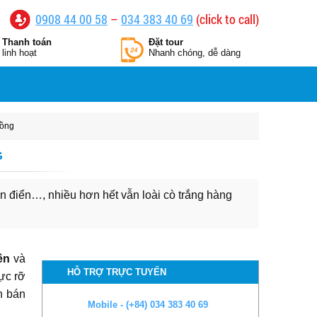
0908 44 00 58
–
034 383 40 69
(click to call)
Thanh toán
Đặt tour
linh hoạt
Nhanh chóng, dễ dàng
iồng
G
iên điển…, nhiều hơn hết vẫn loài cò trắng hàng
ền
và
HỖ TRỢ TRỰC TUYẾN
ực rỡ
n bán
Mobile - (+84) 034 383 40 69