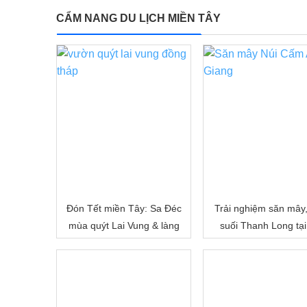
CẨM NANG DU LỊCH MIỀN TÂY
Đón Tết miền Tây: Sa Đéc
Trải nghiệm săn mây
mùa quýt Lai Vung & làng
suối Thanh Long tại
hoa Sa Đéc
Cấm