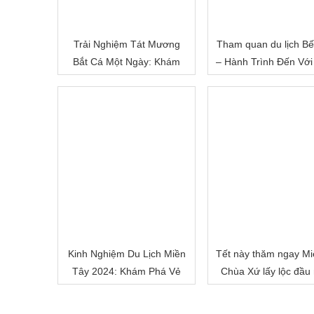
Trải Nghiệm Tát Mương
Tham quan du lịch Bế
Bắt Cá Một Ngày: Khám
– Hành Trình Đến Với
Phá Cuộc Sống Miền Quê
Đất Sông Nước
Việt Nam
Kinh Nghiệm Du Lịch Miền
Tết này thăm ngay Mi
Tây 2024: Khám Phá Vẻ
Chùa Xứ lấy lộc đầu
Đẹp Mê Hoặc của Đồng
nhé!
Bằng Sông Nước