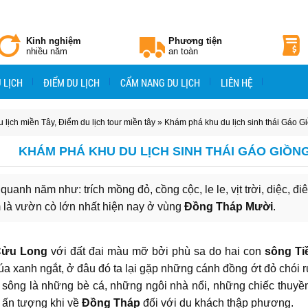
Kinh nghiệm
Phương tiện
nhiều năm
an toàn
 LỊCH
ĐIỂM DU LỊCH
CẨM NANG DU LỊCH
LIÊN HỆ
 lịch miền Tây
,
Điểm du lịch tour miền tây
» Khám phá khu du lịch sinh thái Gáo G
KHÁM PHÁ KHU DU LỊCH SINH THÁI GÁO GIỒN
quanh năm như: trích mồng đỏ, cồng cộc, le le, vịt trời, diệc, đ
 là vườn cò lớn nhất hiện nay ở vùng
Đồng Tháp Mười
.
Cửu Long
với đất đai màu mỡ bởi phù sa do hai con
sông Ti
 xanh ngắt, ở đâu đó ta lại gặp những cánh đồng ớt đỏ chói r
 sông là những bè cá, những ngôi nhà nổi, những chiếc thuyề
 ấn tượng khi về
Đồng Tháp
đối với du khách thập phương.