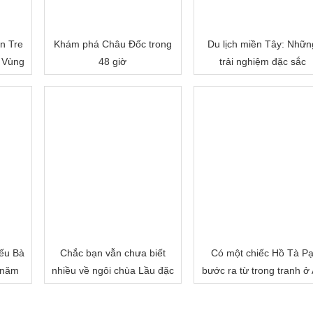
n Tre
Khám phá Châu Đốc trong
Du lịch miền Tây: Nhữn
 Vùng
48 giờ
trải nghiệm đặc sắc
ếu Bà
Chắc bạn vẫn chưa biết
Có một chiếc Hồ Tà P
 năm
nhiều về ngôi chùa Lầu đặc
bước ra từ trong tranh ở
biệt của miền Tây đâu!
Giang