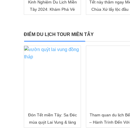
Kinh Nghiệm Du Lịch Miền
Tết này thăm ngay Mi
Tây 2024: Khám Phá Vẻ
Chùa Xứ lấy lộc đầu
Đẹp Mê Hoặc của Đồng
nhé!
Bằng Sông Nước
ĐIỂM DU LỊCH TOUR MIỀN TÂY
Đón Tết miền Tây: Sa Đéc
Tham quan du lịch Bế
mùa quýt Lai Vung & làng
– Hành Trình Đến Với
hoa Sa Đéc
Đất Sông Nước