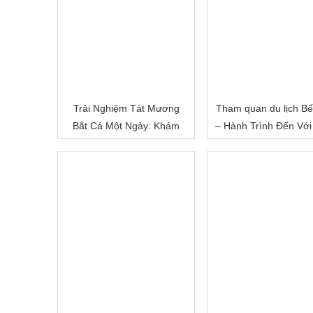
Trải Nghiệm Tát Mương
Tham quan du lịch Bế
Bắt Cá Một Ngày: Khám
– Hành Trình Đến Với
Phá Cuộc Sống Miền Quê
Đất Sông Nước
Việt Nam