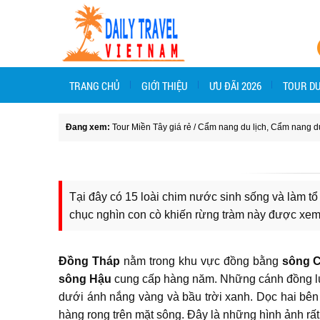
TRANG CHỦ
GIỚI THIỆU
ƯU ĐÃI 2026
TOUR DU
Đang xem:
Tour Miền Tây giá rẻ
/
Cẩm nang du lịch
,
Cẩm nang du
Tại đây có 15 loài chim nước sinh sống và làm tổ 
chục nghìn con cò khiến rừng tràm này được xem
Đồng Tháp
nằm trong khu vực đồng bằng
sông 
sông Hậu
cung cấp hàng năm. Những cánh đồng lúa
dưới ánh nắng vàng và bầu trời xanh. Dọc hai bên
hàng rong trên mặt sông. Đây là những hình ảnh rất