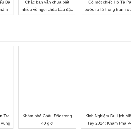
ếu Bà
Chắc bạn vẫn chưa biết
Có một chiếc Hồ Tà P
 năm
nhiều về ngôi chùa Lầu đặc
bước ra từ trong tranh ở
biệt của miền Tây đâu!
Giang
n Tre
Khám phá Châu Đốc trong
Kinh Nghiệm Du Lịch Mi
 Vùng
48 giờ
Tây 2024: Khám Phá V
Đẹp Mê Hoặc của Đồn