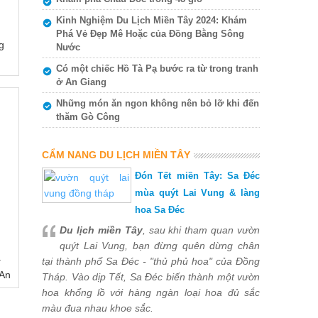
Kinh Nghiệm Du Lịch Miền Tây 2024: Khám
Phá Vẻ Đẹp Mê Hoặc của Đồng Bằng Sông
g
Nước
Có một chiếc Hồ Tà Pạ bước ra từ trong tranh
ở An Giang
Những món ăn ngon không nên bỏ lỡ khi đến
thăm Gò Công
CẨM NANG DU LỊCH MIỀN TÂY
Đón Tết miền Tây: Sa Đéc
mùa quýt Lai Vung & làng
hoa Sa Đéc
Du lịch miền Tây
, sau khi tham quan vườn
quýt Lai Vung, bạn đừng quên dừng chân
ạ
tại thành phố Sa Đéc - "thủ phủ hoa" của Đồng
 An
Tháp. Vào dịp Tết, Sa Đéc biến thành một vườn
hoa khổng lồ với hàng ngàn loại hoa đủ sắc
màu đua nhau khoe sắc.