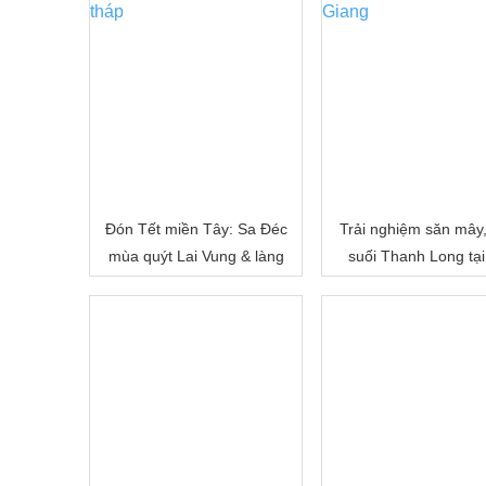
Đón Tết miền Tây: Sa Đéc
Trải nghiệm săn mây
mùa quýt Lai Vung & làng
suối Thanh Long tại
hoa Sa Đéc
Cấm