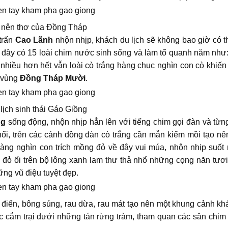
 nên thơ của Đồng Tháp
trấn
Cao Lãnh
nhộn nhịp, khách du lịch sẽ không bao giờ có t
i đây có 15 loài chim nước sinh sống và làm tổ quanh năm như: 
…, nhiều hơn hết vẫn loài cò trắng hàng chục nghìn con cò khiến
ở vùng
Đồng Tháp Mười
.
lịch sinh thái Gáo Giồng
ng
sống động, nhộn nhịp hẳn lên với tiếng chim gọi đàn và từn
ổi, trên các cánh đồng đàn cò trắng cần mẫn kiếm mồi tạo nê
àng nghìn con trích mồng đỏ về đây vui múa, nhộn nhịp suốt 
g đỏ ối trên bộ lông xanh lam thư thả nhổ những cọng năn tươi
ững vũ điệu tuyệt đẹp.
 điển, bông súng, rau dừa, rau mát tạo nên một khung cảnh kh
c cắm trại dưới những tán rừng tràm, tham quan các sân chim