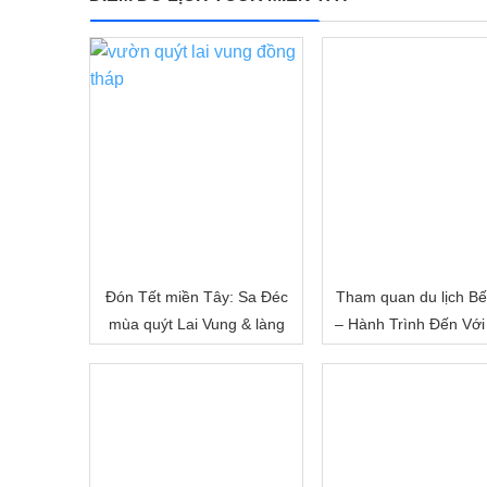
Đón Tết miền Tây: Sa Đéc
Tham quan du lịch Bế
mùa quýt Lai Vung & làng
– Hành Trình Đến Với
hoa Sa Đéc
Đất Sông Nước