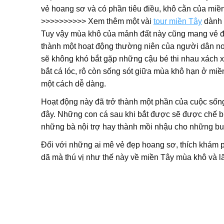
vẻ hoang sơ và có phần tiêu điều, khô cằn của miề
>>>>>>>>>> Xem thêm một vài
tour miền Tây
dành 
Tuy vậy mùa khô của mảnh đất này cũng mang vẻ đẹ
thành một hoạt động thường niên của người dân nơ
sẽ không khó bắt gặp những cậu bé thi nhau xách 
bắt cá lóc, rô còn sống sót giữa mùa khô hạn ở miề
một cách dễ dàng.
Hoạt động này đã trở thành một phần của cuộc sốn
đây. Những con cá sau khi bắt được sẽ được chế b
những bà nội trợ hay thành mồi nhậu cho những bu
Đối với những ai mê vẻ đẹp hoang sơ, thích khám ph
dã mà thú vị như thế này về miền Tây mùa khô và lă