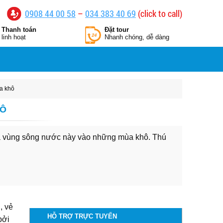
0908 44 00 58
–
034 383 40 69
(click to call)
Thanh toán
Đặt tour
linh hoạt
Nhanh chóng, dễ dàng
ùa khô
HÔ
ủa vùng sông nước này vào những mùa khô. Thú
, vẻ
HỖ TRỢ TRỰC TUYẾN
bởi