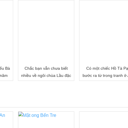
ếu Bà
Chắc bạn vẫn chưa biết
Có một chiếc Hồ Tà P
 năm
nhiều về ngôi chùa Lầu đặc
bước ra từ trong tranh ở
biệt của miền Tây đâu!
Giang