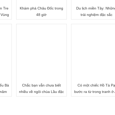
n Tre
Khám phá Châu Đốc trong
Du lịch miền Tây: Nhữn
 Vùng
48 giờ
trải nghiệm đặc sắc
ếu Bà
Chắc bạn vẫn chưa biết
Có một chiếc Hồ Tà P
 năm
nhiều về ngôi chùa Lầu đặc
bước ra từ trong tranh ở
biệt của miền Tây đâu!
Giang