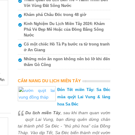
Với Vùng Đất Sông Nước
Khám phá Châu Đốc trong 48 giờ
Kinh Nghiệm Du Lịch Miền Tây 2024: Khám
Phá Vẻ Đẹp Mê Hoặc của Đồng Bằng Sông
Nước
Có một chiếc Hồ Tà Pạ bước ra từ trong tranh
ở An Giang
Những món ăn ngon không nên bỏ lỡ khi đến
thăm Gò Công
ạ
 An
CẨM NANG DU LỊCH MIỀN TÂY
Đón Tết miền Tây: Sa Đéc
mùa quýt Lai Vung & làng
hoa Sa Đéc
Du lịch miền Tây
, sau khi tham quan vườn
quýt Lai Vung, bạn đừng quên dừng chân
tại thành phố Sa Đéc - "thủ phủ hoa" của Đồng
Tháp. Vào dịp Tết, Sa Đéc biến thành một vườn