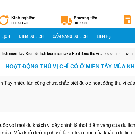
Kinh nghiệm
Phương tiện
nhiều năm
an toàn
 LỊCH
ĐIỂM DU LỊCH
CẨM NANG DU LỊCH
LIÊN HỆ
 lịch miền Tây
,
Điểm du lịch tour miền tây
» Hoạt động thú vị chỉ có ở miền Tây m
HOẠT ĐỘNG THÚ VỊ CHỈ CÓ Ở MIỀN TÂY MÙA K
n Tây nhiều lần cũng chưa chắc biết được hoạt động thú vị c
 với mọi du khách vì đây chính là thời điểm vàng của du lịch
ào mùa. Mùa khô dường như ít là sự lựa chọn của khách du lịch 