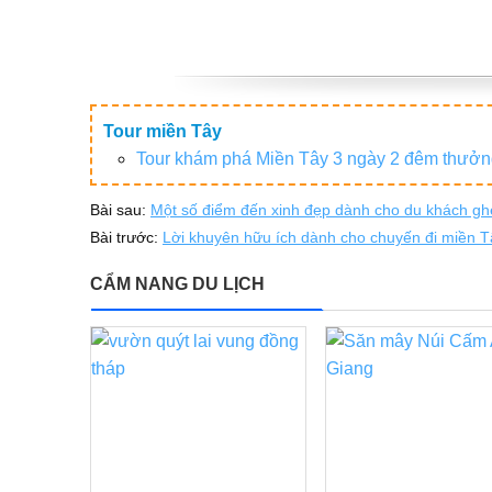
Tour miền Tây
Tour khám phá Miền Tây 3 ngày 2 đêm thưởn
Bài sau:
Một số điểm đến xinh đẹp dành cho du khách g
Bài trước:
Lời khuyên hữu ích dành cho chuyến đi miền T
CẨM NANG DU LỊCH