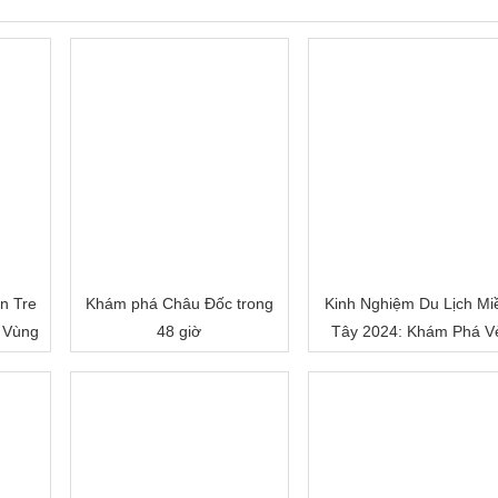
n Tre
Khám phá Châu Đốc trong
Kinh Nghiệm Du Lịch Mi
 Vùng
48 giờ
Tây 2024: Khám Phá V
Đẹp Mê Hoặc của Đồn
Bằng Sông Nước