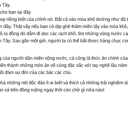
n Tây.
cho bạn tại đây
p riêng biệt của chính nó. Bắt cá vào mùa khô dường như đã 
i đây. Thật vậy nếu bạn có dịp ghé thăm miền tây vào mùa khô
xô ra đồng dò dẫm đi dọc các rạch khô, tìm những vũng nước c
n Tây. Sau gần một giờ, người ta có thể bắt được hàng chục co
g của người dân miền sông nước, cá cũng là thức ăn chính của
iến thành những món ăn vô cùng đặc sắc với tay nghề lâu năm
ổi đàm sự đời của các bác các chú.
á những nét độc đáo ít ai biết và thích cả những trải nghiệm d
n xả trên đồng ruộng ngay thôi còn chờ gì nữa nào!