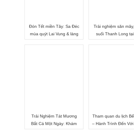
Đón Tết miền Tây: Sa Đéc
Trải nghiệm săn mây
mùa quýt Lai Vung & làng
suối Thanh Long tại
hoa Sa Đéc
Cấm
Trải Nghiệm Tát Mương
Tham quan du lịch Bế
Bắt Cá Một Ngày: Khám
– Hành Trình Đến Với
Phá Cuộc Sống Miền Quê
Đất Sông Nước