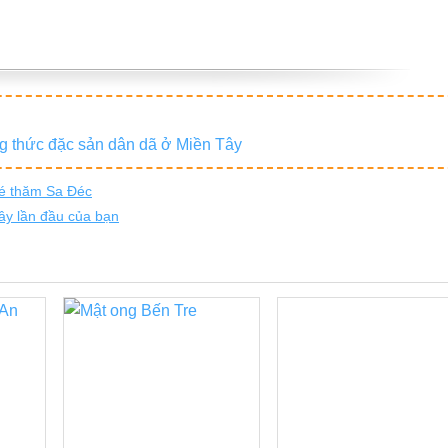
g thức đặc sản dân dã ở Miền Tây
hé thăm Sa Đéc
ây lần đầu của bạn