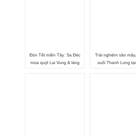
Đón Tết miền Tây: Sa Đéc
Trải nghiệm săn mây
mùa quýt Lai Vung & làng
suối Thanh Long tại
hoa Sa Đéc
Cấm