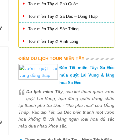
Tour miền Tây đi Phú Quốc
Tour miền Tây đi Sa Đéc – Đồng Tháp
ỹ
Tour miền Tây đi Sóc Trăng
Tour miền Tây đi Vĩnh Long
ĐIỂM DU LỊCH TOUR MIỀN TÂY
Đón Tết miền Tây: Sa Đéc
mùa quýt Lai Vung & làng
hoa Sa Đéc
Du lịch miền Tây
, sau khi tham quan vườn
quýt Lai Vung, bạn đừng quên dừng chân
tại thành phố Sa Đéc - "thủ phủ hoa" của Đồng
Tháp. Vào dịp Tết, Sa Đéc biến thành một vườn
hoa khổng lồ với hàng ngàn loại hoa đủ sắc
g
màu đua nhau khoe sắc.
Tham quan du lịch Bến Tre – Hành Trình Đến