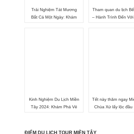
Trải Nghiệm Tát Mương
Tham quan du lịch Bế
Bắt Cá Một Ngày: Khám
– Hành Trình Đến Với
Phá Cuộc Sống Miền Quê
Đất Sông Nước
Việt Nam
Kinh Nghiệm Du Lịch Miền
Tết này thăm ngay Mi
Tây 2024: Khám Phá Vẻ
Chùa Xứ lấy lộc đầu
Đẹp Mê Hoặc của Đồng
nhé!
Bằng Sông Nước
ĐIỂM DU LỊCH TOUR MIỀN TÂY