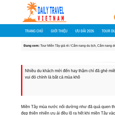
TRANG CHỦ
GIỚI THIỆU
ƯU ĐÃI 2026
TOUR DU
Đang xem:
Tour Miền Tây giá rẻ
/
Cẩm nang du lịch
,
Cẩm nang du
Nhiều du khách mới đến hay thậm chí đã ghé miề
vui đó chính là bắt cá mùa khô
Miền Tây mùa nước nổi dường như đã quá quen thuộc
đẹp thiên nhiên ưu ái đều lộ ra hết khi miền Tây v