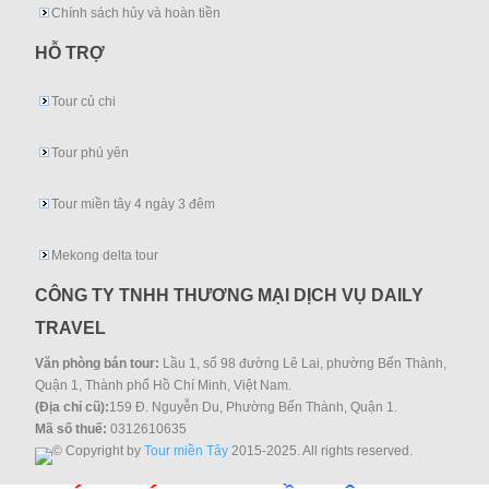
Chính sách hủy và hoàn tiền
HỖ TRỢ
Tour củ chi
Tour phú yên
Tour miền tây 4 ngày 3 đêm
Mekong delta tour
CÔNG TY TNHH THƯƠNG MẠI DỊCH VỤ DAILY
TRAVEL
Văn phòng bán tour:
Lầu 1, số 98 đường Lê Lai, phường Bến Thành,
Quận 1, Thành phố Hồ Chí Minh, Việt Nam.
(Địa chỉ cũ):
159 Đ. Nguyễn Du, Phường Bến Thành, Quận 1.
Mã số thuế:
0312610635
© Copyright by
Tour miền Tây
2015-2025. All rights reserved.