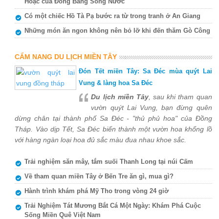
Hoặc của Đồng Bằng Sông Nước
Có một chiếc Hồ Tà Pạ bước ra từ trong tranh ở An Giang
Những món ăn ngon không nên bỏ lỡ khi đến thăm Gò Công
CẨM NANG DU LỊCH MIỀN TÂY
Đón Tết miền Tây: Sa Đéc mùa quýt Lai
Vung & làng hoa Sa Đéc
Du lịch miền Tây
, sau khi tham quan
vườn quýt Lai Vung, bạn đừng quên
dừng chân tại thành phố Sa Đéc - "thủ phủ hoa" của Đồng
Tháp. Vào dịp Tết, Sa Đéc biến thành một vườn hoa khổng lồ
với hàng ngàn loại hoa đủ sắc màu đua nhau khoe sắc.
Trải nghiệm săn mây, tắm suối Thanh Long tại núi Cấm
Về tham quan miền Tây ở Bến Tre ăn gì, mua gì?
Hành trình khám phá Mỹ Tho trong vòng 24 giờ
Trải Nghiệm Tát Mương Bắt Cá Một Ngày: Khám Phá Cuộc
Sống Miền Quê Việt Nam