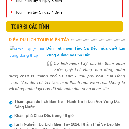
Tour miền tây 4 ngày 3 đêm
Tour miền tây 5 ngày 4 đêm
TOUR ĐI CÁC TỈNH
ĐIỂM DU LỊCH TOUR MIỀN TÂY
Đón Tết miền Tây: Sa Đéc mùa quýt Lai
Vung & làng hoa Sa Đéc
Du lịch miền Tây
, sau khi tham quan
vườn quýt Lai Vung, bạn đừng quên
dừng chân tại thành phố Sa Đéc - "thủ phủ hoa" của Đồng
Tháp. Vào dịp Tết, Sa Đéc biến thành một vườn hoa khổng lồ
với hàng ngàn loại hoa đủ sắc màu đua nhau khoe sắc.
Tham quan du lịch Bến Tre – Hành Trình Đến Với Vùng Đất
Sông Nước
Khám phá Châu Đốc trong 48 giờ
Kinh Nghiệm Du Lịch Miền Tây 2024: Khám Phá Vẻ Đẹp Mê