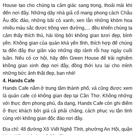
House tạo cho chúng ta cảm giác sang trọng, thoải mái khi
đến nơi đây. Những dãy nhà giả cổ mang phong cách Châu
Âu độc đáo, những bãi cỏ xanh, xen lẫn những khóm hoa
nhiều màu sắc được trồng ven đường,… đều khiến chúng ta
cảm thấy thích thú, hài lòng bởi không gian tươi đẹp, bình
yên. Không gian của quán khá yên tĩnh, thích hợp để chúng
ta đến đây thư giãn vào những dịp rảnh rỗi hay ngày cuối
tuần. Nếu có cơ hội, hãy đến Green House để trải nghiệm
không gian xinh đẹp nơi đây, đồng thời lưu lại cho mình
những bức ảnh thật đẹp, bạn nhé!
4. Hands Cafe
Hands Cafe nằm ở trung tâm thành phố, và cũng được xem
là quán cafe có không gian đẹp tại Cần Thơ. Không những
với thực đơn phong phú, đa dạng, Hands Cafe còn ghi điểm
ở thực khách bởi giá cả phải chăng, cách phục vụ tận tình
cùng với không gian độc đáo nơi đây.
Địa chỉ: 48 đường Xô Viết Nghệ Tĩnh, phường An Hội, quận