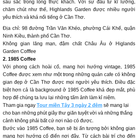
sâu sắc trong lòng thực khách. Với sự đầu tư kĩ lưỡng,
chăm chút như thế, Highlands Garden được nhiều người
yêu thích và khá nổi tiếng ở Cần Thơ.
Địa chỉ: 98 đường Trần Văn Khéo, phường Cái Khế, quận
Ninh Kiều, thành phố Cần Thơ.
Không gian lãng mạn, đậm chất Châu Âu ở Higlands
Garden Cofffee
2. 1985 Coffee
Với phong cách hoài cổ, mang hơi hướng vintage, 1985
Coffee được xem như một trong những quán cafe có không
gian đẹp ở Cần Thơ được mọi người yêu thích. Điều đặc
biệt hơn cả là background ở 1985 Coffee khá đẹp mắt, phù
hợp để chúng ta lưu lại những tấm ảnh làm kỉ niệm.
Tham gia ngay
Tour miền Tây 3 ngày 2 đêm
sẽ mang lại
cho bạn những phút giây thư giãn tuyệt vời và những thắng
cảnh không phải bất cứ nơi nào có được.
Bước vào 1985 Coffee, bạn sẽ bị ấn tượng bởi không gian
mang hơi hướng cổ điển nơi đây. Từ cách bài trí cho đến