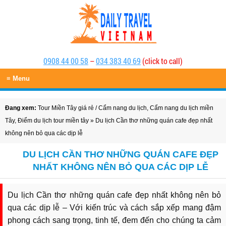
0908 44 00 58
–
034 383 40 69
(click to call)
≡ Menu
Đang xem:
Tour Miền Tây giá rẻ
/
Cẩm nang du lịch
,
Cẩm nang du lịch miền
Tây
,
Điểm du lịch tour miền tây
» Du lịch Cần thơ những quán cafe đẹp nhất
không nên bỏ qua các dịp lễ
DU LỊCH CẦN THƠ NHỮNG QUÁN CAFE ĐẸP
NHẤT KHÔNG NÊN BỎ QUA CÁC DỊP LỄ
Du lịch Cần thơ những quán cafe đẹp nhất không nên bỏ
qua các dịp lễ – Với kiến trúc và cách sắp xếp mang đậm
phong cách sang trọng, tinh tế, đem đến cho chúng ta cảm