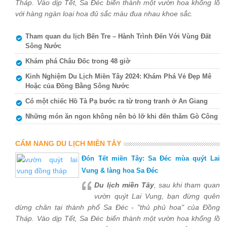
Tháp. Vào dịp Tết, Sa Đéc biến thành một vườn hoa khổng lồ
với hàng ngàn loại hoa đủ sắc màu đua nhau khoe sắc.
Tham quan du lịch Bến Tre – Hành Trình Đến Với Vùng Đất
Sông Nước
Khám phá Châu Đốc trong 48 giờ
Kinh Nghiệm Du Lịch Miền Tây 2024: Khám Phá Vẻ Đẹp Mê
Hoặc của Đồng Bằng Sông Nước
Có một chiếc Hồ Tà Pạ bước ra từ trong tranh ở An Giang
Những món ăn ngon không nên bỏ lỡ khi đến thăm Gò Công
CẨM NANG DU LỊCH MIỀN TÂY
Đón Tết miền Tây: Sa Đéc mùa quýt Lai
Vung & làng hoa Sa Đéc
Du lịch miền Tây
, sau khi tham quan
vườn quýt Lai Vung, bạn đừng quên
dừng chân tại thành phố Sa Đéc - "thủ phủ hoa" của Đồng
Tháp. Vào dịp Tết, Sa Đéc biến thành một vườn hoa khổng lồ