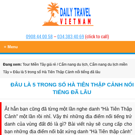
0908 44 00 58
–
034 383 40 69
(click to call)
≡ Menu
Đang xem:
Tour Miền Tây giá rẻ
/
Cẩm nang du lịch
,
Cẩm nang du lịch miền
Tây
» Đâu là 5 trong số Hà Tiên Thập Cảnh nổi tiếng đã lâu
ĐÂU LÀ 5 TRONG SỐ HÀ TIÊN THẬP CẢNH NỔI
TIẾNG ĐÃ LÂU
Ắt hẳn bạn cũng đã từng một lần nghe danh “Hà Tiên Thập
Cảnh” một lần rồi nhỉ. Vậy thì những địa điểm nổi tiếng trứ
danh của vùng đất đó là gì? Bài viết này sẽ cung cấp cho
bạn những địa điểm nổi bật xứng danh “Hà Tiên thập cảnh”