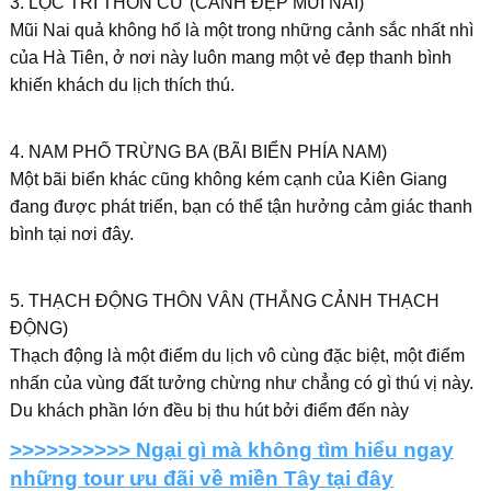
3. LỘC TRĨ THÔN CƯ (CẢNH ĐẸP MŨI NAI)
Mũi Nai quả không hổ là một trong những cảnh sắc nhất nhì
của Hà Tiên, ở nơi này luôn mang một vẻ đẹp thanh bình
khiến khách du lịch thích thú.
4. NAM PHỐ TRỪNG BA (BÃI BIỂN PHÍA NAM)
Một bãi biển khác cũng không kém cạnh của Kiên Giang
đang được phát triển, bạn có thể tận hưởng cảm giác thanh
bình tại nơi đây.
5. THẠCH ĐỘNG THÔN VÂN (THẮNG CẢNH THẠCH
ĐỘNG)
Thạch động là một điểm du lịch vô cùng đặc biệt, một điểm
nhấn của vùng đất tưởng chừng như chẳng có gì thú vị này.
Du khách phần lớn đều bị thu hút bởi điểm đến này
>>>>>>>>>> Ngại gì mà không tìm hiểu ngay
những tour ưu đãi về miền Tây tại đây