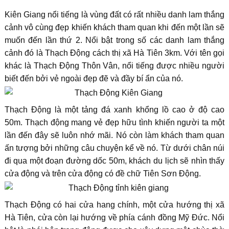
Kiên Giang nổi tiếng là vùng đất có rất nhiều danh lam thắng
cảnh vô cùng đẹp khiến khách tham quan khi đến một lần sẽ
muốn đến lần thứ 2. Nổi bật trong số các danh lam thắng
cảnh đó là Thạch Động cách thị xã Hà Tiên 3km. Với tên gọi
khác là Thạch Động Thôn Vân, nổi tiếng được nhiều người
biết đến bởi vẻ ngoài đẹp đẽ và đầy bí ẩn của nó.
Thạch Động là một tảng đá xanh khổng lồ cao ở độ cao
50m. Thạch động mang vẻ đẹp hữu tình khiến người ta một
lần đến đây sẽ luôn nhớ mãi. Nó còn làm khách tham quan
ấn tượng bởi những câu chuyện kể về nó. Từ dưới chân núi
đi qua một đoạn đường dốc 50m, khách du lịch sẽ nhìn thấy
cửa động và trên cửa động có đề chữ Tiên Sơn Động.
Thạch Động có hai cửa hang chính, một cửa hướng thị xã
Hà Tiên, cửa còn lại hướng về phía cánh đồng Mỹ Đức. Nổi