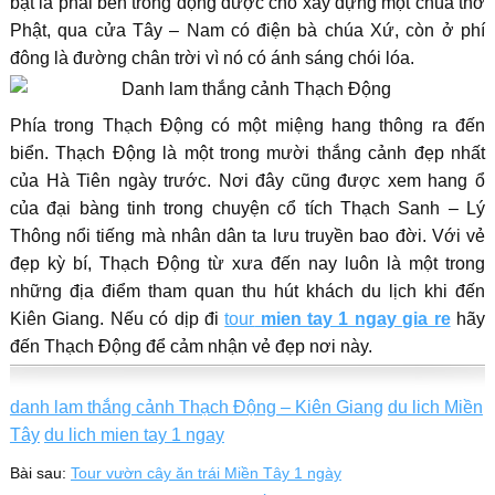
bật là phái bên trong động được cho xây dựng một chùa thờ
Phật, qua cửa Tây – Nam có điện bà chúa Xứ, còn ở phí
đông là đường chân trời vì nó có ánh sáng chói lóa.
Phía trong Thạch Động có một miệng hang thông ra đến
biển. Thạch Động là một trong mười thắng cảnh đẹp nhất
của Hà Tiên ngày trước. Nơi đây cũng được xem hang ổ
của đại bàng tinh trong chuyện cổ tích Thạch Sanh – Lý
Thông nổi tiếng mà nhân dân ta lưu truyền bao đời. Với vẻ
đẹp kỳ bí, Thạch Động từ xưa đến nay luôn là một trong
những địa điểm tham quan thu hút khách du lịch khi đến
Kiên Giang. Nếu có dịp đi
tour
mien tay 1 ngay gia re
hãy
đến Thạch Động để cảm nhận vẻ đẹp nơi này.
danh lam thắng cảnh Thạch Động – Kiên Giang
du lich Miền
Tây
du lich mien tay 1 ngay
Bài sau:
Tour vườn cây ăn trái Miền Tây 1 ngày