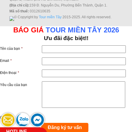
(Địa chỉ cũ):
159 Đ. Nguyễn Du, Phường Bến Thành, Quận 1.
Mã số thuế:
0312610635
© Copyright by
Tour miền Tây
2015-2025. All rights reserved.
BÁO GIÁ
TOUR MIỀN TÂY 2026
Ưu đãi đặc biệt!!
Tên của bạn
*
Email
*
Điện thoại
*
Yêu cầu của bạn
Captcha
HOTLINE