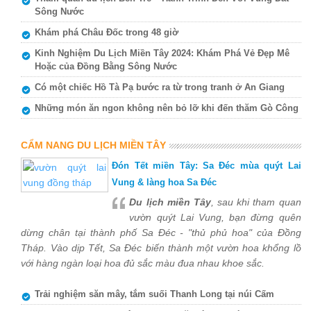
Sông Nước
Khám phá Châu Đốc trong 48 giờ
Kinh Nghiệm Du Lịch Miền Tây 2024: Khám Phá Vẻ Đẹp Mê
Hoặc của Đồng Bằng Sông Nước
Có một chiếc Hồ Tà Pạ bước ra từ trong tranh ở An Giang
Những món ăn ngon không nên bỏ lỡ khi đến thăm Gò Công
CẨM NANG DU LỊCH MIỀN TÂY
Đón Tết miền Tây: Sa Đéc mùa quýt Lai
Vung & làng hoa Sa Đéc
Du lịch miền Tây
, sau khi tham quan
vườn quýt Lai Vung, bạn đừng quên
dừng chân tại thành phố Sa Đéc - "thủ phủ hoa" của Đồng
Tháp. Vào dịp Tết, Sa Đéc biến thành một vườn hoa khổng lồ
với hàng ngàn loại hoa đủ sắc màu đua nhau khoe sắc.
Trải nghiệm săn mây, tắm suối Thanh Long tại núi Cấm