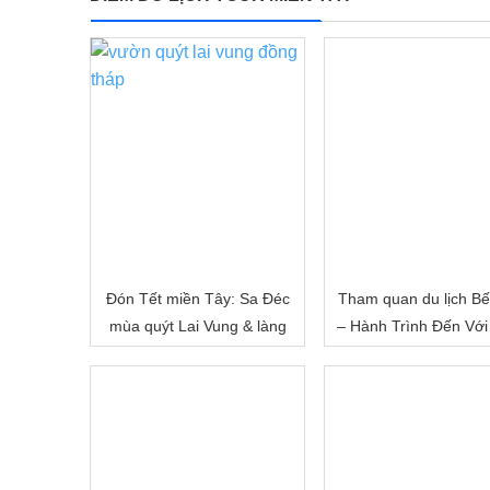
Đón Tết miền Tây: Sa Đéc
Tham quan du lịch Bế
mùa quýt Lai Vung & làng
– Hành Trình Đến Với
hoa Sa Đéc
Đất Sông Nước