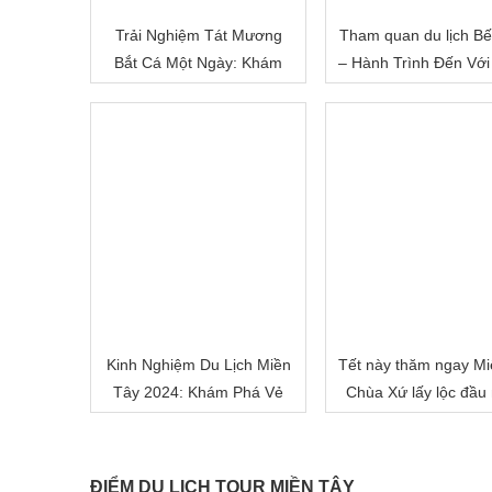
Trải Nghiệm Tát Mương
Tham quan du lịch Bế
Bắt Cá Một Ngày: Khám
– Hành Trình Đến Với
Phá Cuộc Sống Miền Quê
Đất Sông Nước
Việt Nam
Kinh Nghiệm Du Lịch Miền
Tết này thăm ngay Mi
Tây 2024: Khám Phá Vẻ
Chùa Xứ lấy lộc đầu
Đẹp Mê Hoặc của Đồng
nhé!
Bằng Sông Nước
ĐIỂM DU LỊCH TOUR MIỀN TÂY