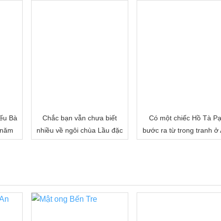
ếu Bà
Chắc bạn vẫn chưa biết
Có một chiếc Hồ Tà P
 năm
nhiều về ngôi chùa Lầu đặc
bước ra từ trong tranh ở
biệt của miền Tây đâu!
Giang