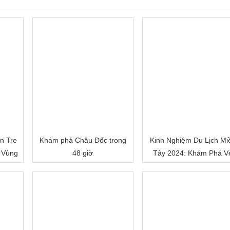
n Tre
Khám phá Châu Đốc trong
Kinh Nghiệm Du Lịch Mi
 Vùng
48 giờ
Tây 2024: Khám Phá V
Đẹp Mê Hoặc của Đồn
Bằng Sông Nước