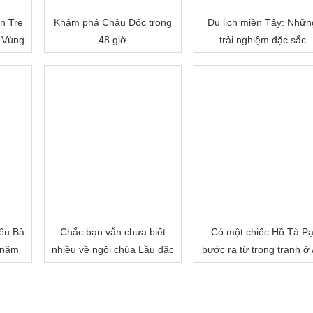
n Tre
Khám phá Châu Đốc trong
Du lịch miền Tây: Nhữn
 Vùng
48 giờ
trải nghiệm đặc sắc
ếu Bà
Chắc bạn vẫn chưa biết
Có một chiếc Hồ Tà P
 năm
nhiều về ngôi chùa Lầu đặc
bước ra từ trong tranh ở
biệt của miền Tây đâu!
Giang