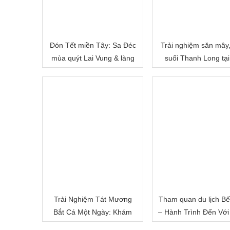
Đón Tết miền Tây: Sa Đéc
Trải nghiệm săn mây
mùa quýt Lai Vung & làng
suối Thanh Long tại
hoa Sa Đéc
Cấm
Trải Nghiệm Tát Mương
Tham quan du lịch Bế
Bắt Cá Một Ngày: Khám
– Hành Trình Đến Với
Phá Cuộc Sống Miền Quê
Đất Sông Nước