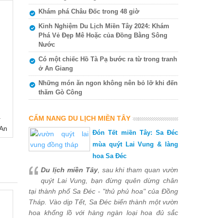
Khám phá Châu Đốc trong 48 giờ
Kinh Nghiệm Du Lịch Miền Tây 2024: Khám
Phá Vẻ Đẹp Mê Hoặc của Đồng Bằng Sông
Nước
Có một chiếc Hồ Tà Pạ bước ra từ trong tranh
ở An Giang
Những món ăn ngon không nên bỏ lỡ khi đến
thăm Gò Công
ạ
CẨM NANG DU LỊCH MIỀN TÂY
 An
Đón Tết miền Tây: Sa Đéc
mùa quýt Lai Vung & làng
hoa Sa Đéc
Du lịch miền Tây
, sau khi tham quan vườn
quýt Lai Vung, bạn đừng quên dừng chân
tại thành phố Sa Đéc - "thủ phủ hoa" của Đồng
Tháp. Vào dịp Tết, Sa Đéc biến thành một vườn
hoa khổng lồ với hàng ngàn loại hoa đủ sắc