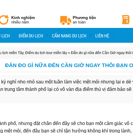
Kinh nghiệm
Phương tiện
nhiều năm
an toàn
 LỊCH
ĐIỂM DU LỊCH
CẨM NANG DU LỊCH
LIÊN HỆ
 lịch miền Tây
,
Điểm du lịch tour miền tây
» Đắn đo gì nữa đến Cần Giờ ngay thôi 
ĐẮN ĐO GÌ NỮA ĐẾN CẦN GIỜ NGAY THÔI BẠN Ơ
kỳ nghỉ nho nhỏ sau một tuần làm việc mệt mỏi nhưng lại e dè v
gần trung tâm thành phố lại có vô vàn địa điểm thú vị đảm bảo s
thành phố, nhưng đặt chân đến đây sẽ cho bạn một cảm giác vô 
ng mệt mỏi, đến đây bạn sẽ chỉ tận hưởng không khí trong lành,