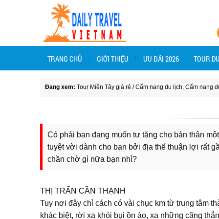
TRANG CHỦ
GIỚI THIỆU
ƯU ĐÃI 2026
TOUR DU
Đang xem:
Tour Miền Tây giá rẻ
/
Cẩm nang du lịch
,
Cẩm nang du
Có phải bạn đang muốn tự tặng cho bản thân một 
tuyệt vời dành cho bạn bởi địa thế thuận lợi rất 
chần chờ gì nữa bạn nhỉ?
THỊ TRẤN CẦN THẠNH
Tuy nơi đây chỉ cách có vài chục km từ trung tâm 
khác biệt, rời xa khỏi bụi ồn ào, xa những căng thẳ