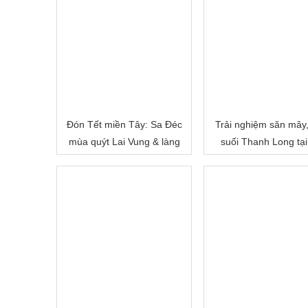
Đón Tết miền Tây: Sa Đéc
Trải nghiệm săn mây
mùa quýt Lai Vung & làng
suối Thanh Long tại
hoa Sa Đéc
Cấm