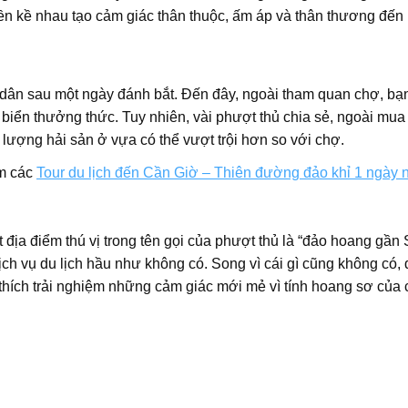
n kề nhau tạo cảm giác thân thuộc, ấm áp và thân thương đến 
dân sau một ngày đánh bắt. Đến đây, ngoài tham quan chợ, bạ
biển thưởng thức. Tuy nhiên, vài phượt thủ chia sẻ, ngoài mua 
 lượng hải sản ở vựa có thể vượt trội hơn so với chợ.
m các
Tour du lịch đến Cần Giờ – Thiên đường đảo khỉ 1 ngày 
 địa điểm thú vị trong tên gọi của phượt thủ là “đảo hoang gần 
ịch vụ du lịch hầu như không có. Song vì cái gì cũng không có,
thích trải nghiệm những cảm giác mới mẻ vì tính hoang sơ của 