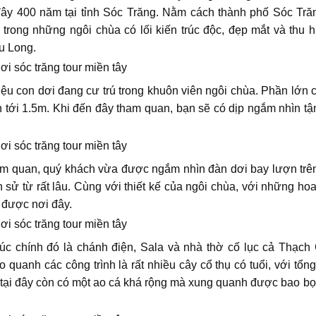
y 400 năm tại tỉnh Sóc Trăng. Nằm cách thành phố Sóc Tră
ng những ngôi chùa có lối kiến trúc độc, đẹp mắt và thu hú
u Long.
iệu con dơi đang cư trú trong khuôn viên ngôi chùa. Phần lớn c
n tới 1.5m. Khi đến đây tham quan, bạn sẽ có dịp ngắm nhìn tậ
ham quan, quý khách vừa được ngắm nhìn đàn dơi bay lượn trê
 sử từ rất lâu. Cùng với thiết kế của ngôi chùa, với những hoa
n được nơi đây.
úc chính đó là chánh điện, Sala và nhà thờ cố lục cả Thạch 
o quanh các công trình là rất nhiều cây cổ thụ có tuổi, với tổn
, tại đây còn có một ao cá khá rộng mà xung quanh được bao bọ