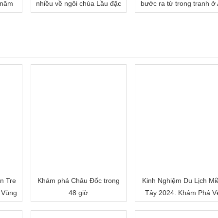
 năm
nhiều về ngôi chùa Lầu đặc
bước ra từ trong tranh ở
biệt của miền Tây đâu!
Giang
n Tre
Khám phá Châu Đốc trong
Kinh Nghiệm Du Lịch Mi
 Vùng
48 giờ
Tây 2024: Khám Phá V
Đẹp Mê Hoặc của Đồn
Bằng Sông Nước