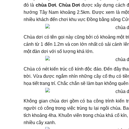
đó là
chùa Dơi. Chùa Dơi
được xây dựng cách đâ
hướng Tây Nam khoảng 2.5km. Được xem là một tro
nhiều khách đến chơi khu vực Đồng bằng sông Cử
Chùa dơi có tên gọi này cũng bởi có khoảng một tr
cánh từ 1 đến 1.2m và con lớn nhất có sải cánh lê
một đàn dơi với số lượng khá lớn.
Chùa có nét kiến trúc cổ kính độc đáo. Đến đây t
trời. Vừa được ngắm nhìn những cây cổ thụ có tiền
họa tiết trang trí. Chắc chắn sẽ làm bạn không quê
Không gian chùa dơi gồm có ba công trình kiến tr
người có công trong việc trùng tu lại ngôi chùa. Ba
tích khoảng 4ha. Khuôn viên trong chùa khá cổ kín
nhiều cây xanh.