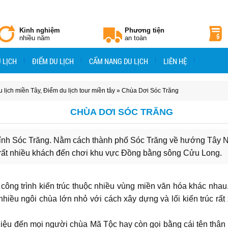
Kinh nghiệm
Phương tiện
nhiều năm
an toàn
 LỊCH
ĐIỂM DU LỊCH
CẨM NANG DU LỊCH
LIÊN HỆ
 lịch miền Tây
,
Điểm du lịch tour miền tây
» Chùa Dơi Sóc Trăng
CHÙA DƠI SÓC TRĂNG
tỉnh Sóc Trăng. Nằm cách thành phố Sóc Trăng về hướng Tây 
út rất nhiều khách đến chơi khu vực Đồng bằng sông Cửu Long.
u công trình kiến trúc thuộc nhiều vùng miền văn hóa khác nhau
 nhiều ngôi chùa lớn nhỏ với cách xây dựng và lối kiến trúc rất
 thiệu đến mọi người chùa Mã Tộc hay còn gọi bằng cái tên thân