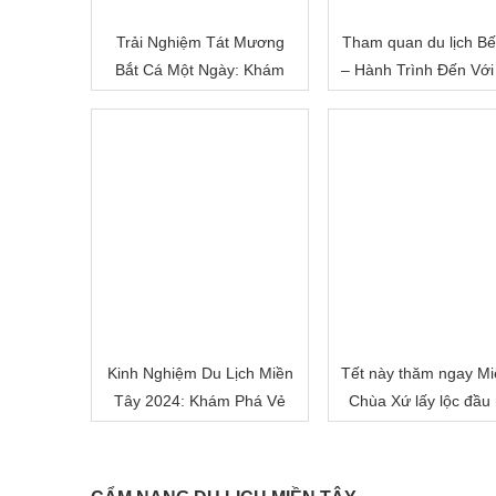
Trải Nghiệm Tát Mương
Tham quan du lịch Bế
Bắt Cá Một Ngày: Khám
– Hành Trình Đến Với
Phá Cuộc Sống Miền Quê
Đất Sông Nước
Việt Nam
Kinh Nghiệm Du Lịch Miền
Tết này thăm ngay Mi
Tây 2024: Khám Phá Vẻ
Chùa Xứ lấy lộc đầu
Đẹp Mê Hoặc của Đồng
nhé!
Bằng Sông Nước