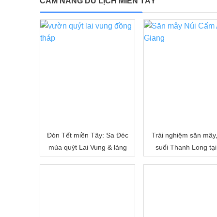
CẨM NANG DU LỊCH MIỀN TÂY
Đón Tết miền Tây: Sa Đéc
Trải nghiệm săn mây
mùa quýt Lai Vung & làng
suối Thanh Long tại
hoa Sa Đéc
Cấm