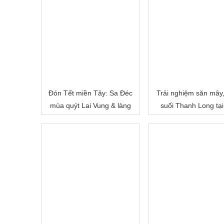
Đón Tết miền Tây: Sa Đéc
Trải nghiệm săn mây
mùa quýt Lai Vung & làng
suối Thanh Long tại
hoa Sa Đéc
Cấm