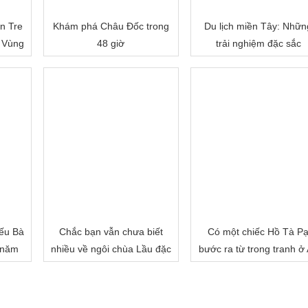
n Tre
Khám phá Châu Đốc trong
Du lịch miền Tây: Nhữn
 Vùng
48 giờ
trải nghiệm đặc sắc
ếu Bà
Chắc bạn vẫn chưa biết
Có một chiếc Hồ Tà P
 năm
nhiều về ngôi chùa Lầu đặc
bước ra từ trong tranh ở
biệt của miền Tây đâu!
Giang