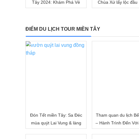
Tây 2024: Khám Phá Vẻ
Chùa Xứ lấy lộc đầu
Đẹp Mê Hoặc của Đồng
nhé!
Bằng Sông Nước
ĐIỂM DU LỊCH TOUR MIỀN TÂY
Đón Tết miền Tây: Sa Đéc
Tham quan du lịch Bế
mùa quýt Lai Vung & làng
– Hành Trình Đến Với
hoa Sa Đéc
Đất Sông Nước