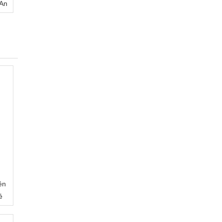
 An
ền
ẻ
g