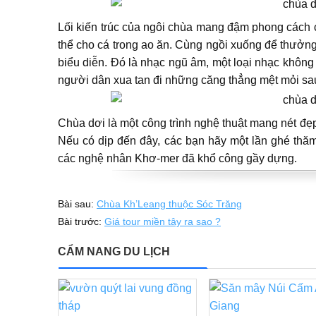
Lối kiến trúc của ngôi chùa mang đậm phong cách
thể cho cá trong ao ăn. Cùng ngồi xuống để thưởn
biểu diễn. Đó là nhạc ngũ âm, một loại nhạc không
người dân xua tan đi những căng thẳng mệt mỏi sau
Chùa dơi là một công trình nghệ thuật mang nét đẹ
Nếu có dịp đến đây, các bạn hãy một lần ghé thăm
các nghệ nhân Khơ-mer đã khổ công gầy dựng.
Bài sau:
Chùa Kh’Leang thuộc Sóc Trăng
Bài trước:
Giá tour miền tây ra sao ?
CẨM NANG DU LỊCH