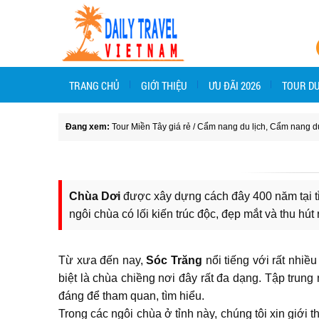
TRANG CHỦ
GIỚI THIỆU
ƯU ĐÃI 2026
TOUR DU
Đang xem:
Tour Miền Tây giá rẻ
/
Cẩm nang du lịch
,
Cẩm nang du
Chùa Dơi
được xây dựng cách đây 400 năm tại 
ngôi chùa có lối kiến trúc độc, đẹp mắt và thu h
Từ xưa đến nay,
Sóc Trăng
nổi tiếng với rất nhiề
biệt là chùa chiềng nơi đây rất đa dạng. Tập trung
đáng để tham quan, tìm hiểu.
Trong các ngôi chùa ở tỉnh này, chúng tôi xin giới