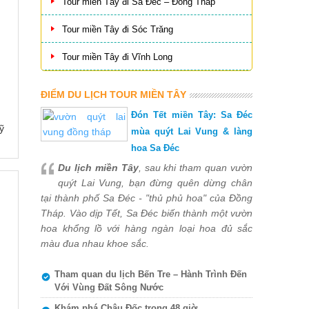
Tour miền Tây đi Sa Đéc – Đồng Tháp
Tour miền Tây đi Sóc Trăng
Tour miền Tây đi Vĩnh Long
ĐIỂM DU LỊCH TOUR MIỀN TÂY
Đón Tết miền Tây: Sa Đéc
ỹ
mùa quýt Lai Vung & làng
hoa Sa Đéc
Du lịch miền Tây
, sau khi tham quan vườn
quýt Lai Vung, bạn đừng quên dừng chân
tại thành phố Sa Đéc - "thủ phủ hoa" của Đồng
Tháp. Vào dịp Tết, Sa Đéc biến thành một vườn
hoa khổng lồ với hàng ngàn loại hoa đủ sắc
màu đua nhau khoe sắc.
Tham quan du lịch Bến Tre – Hành Trình Đến
Với Vùng Đất Sông Nước
Khám phá Châu Đốc trong 48 giờ