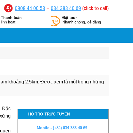
0908 44 00 58
–
034 383 40 69
(click to call)
Thanh toán
Đặt tour
linh hoạt
Nhanh chóng, dễ dàng
Nam khoảng 2.5km. Được xem là một trong những
. Đặc
HỖ TRỢ TRỰC TUYẾN
 xứng
Mobile - (+84) 034 383 40 69
 quen