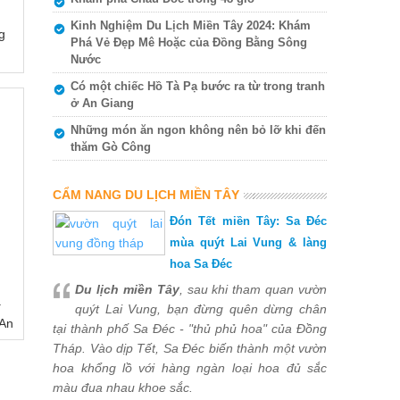
Kinh Nghiệm Du Lịch Miền Tây 2024: Khám
g
Phá Vẻ Đẹp Mê Hoặc của Đồng Bằng Sông
Nước
Có một chiếc Hồ Tà Pạ bước ra từ trong tranh
ở An Giang
Những món ăn ngon không nên bỏ lỡ khi đến
thăm Gò Công
CẨM NANG DU LỊCH MIỀN TÂY
Đón Tết miền Tây: Sa Đéc
mùa quýt Lai Vung & làng
hoa Sa Đéc
Du lịch miền Tây
, sau khi tham quan vườn
ạ
quýt Lai Vung, bạn đừng quên dừng chân
 An
tại thành phố Sa Đéc - "thủ phủ hoa" của Đồng
Tháp. Vào dịp Tết, Sa Đéc biến thành một vườn
hoa khổng lồ với hàng ngàn loại hoa đủ sắc
màu đua nhau khoe sắc.