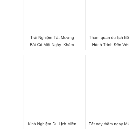
Trải Nghiệm Tát Mương
Tham quan du lịch Bế
Bắt Cá Một Ngày: Khám
– Hành Trình Đến Với
Phá Cuộc Sống Miền Quê
Đất Sông Nước
Việt Nam
Kinh Nghiệm Du Lịch Miền
Tết này thăm ngay Mi