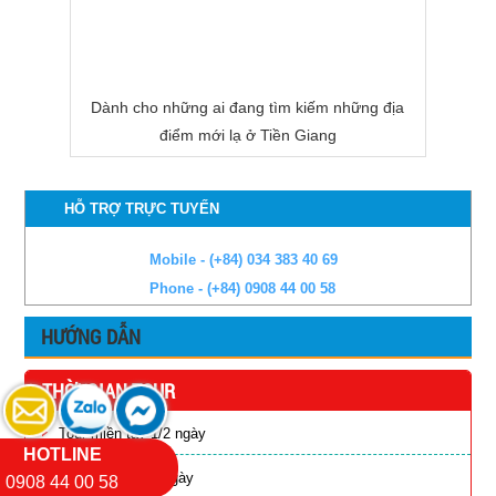
Dành cho những ai đang tìm kiếm những địa
điểm mới lạ ở Tiền Giang
HỖ TRỢ TRỰC TUYẾN
Mobile - (+84) 034 383 40 69
Phone - (+84) 0908 44 00 58
HƯỚNG DẪN
THỜI GIAN TOUR
Tour miền tây 1/2 ngày
HOTLINE
Tour miền tây 1 ngày
0908 44 00 58