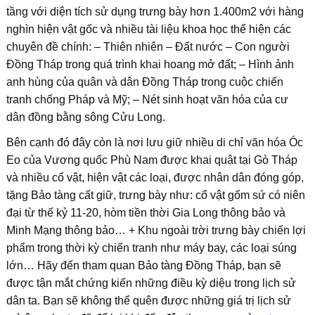
tầng với diện tích sử dụng trưng bày hơn 1.400m2 với hàng
nghìn hiện vật gốc và nhiều tài liệu khoa học thể hiện các
chuyên đề chính: – Thiên nhiên – Đất nước – Con người
Đồng Tháp trong quá trình khai hoang mở đất; – Hình ảnh
anh hùng của quân và dân Đồng Tháp trong cuộc chiến
tranh chống Pháp và Mỹ; – Nét sinh hoạt văn hóa của cư
dân đồng bằng sông Cửu Long.
Bên cạnh đó đây còn là nơi lưu giữ nhiều di chỉ văn hóa Óc
Eo của Vương quốc Phù Nam được khai quật tại Gò Tháp
và nhiều cổ vật, hiện vật các loại, được nhân dân đóng góp,
tặng Bảo tàng cất giữ, trưng bày như: cổ vật gốm sứ có niên
đại từ thế kỷ 11-20, hòm tiền thời Gia Long thông bảo và
Minh Mạng thông bảo… + Khu ngoài trời trưng bày chiến lợi
phẩm trong thời kỳ chiến tranh như máy bay, các loại súng
lớn… Hãy đến tham quan Bảo tàng Đồng Tháp, bạn sẽ
được tận mắt chứng kiến những điều kỳ diệu trong lịch sử
dân ta. Bạn sẽ không thể quên được những giá trị lịch sử