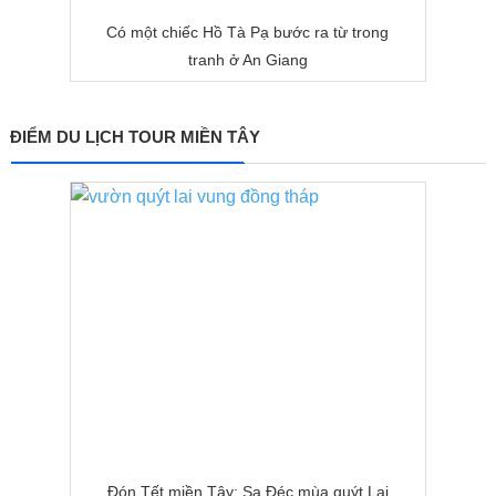
Có một chiếc Hồ Tà Pạ bước ra từ trong
tranh ở An Giang
ĐIỂM DU LỊCH TOUR MIỀN TÂY
Đón Tết miền Tây: Sa Đéc mùa quýt Lai