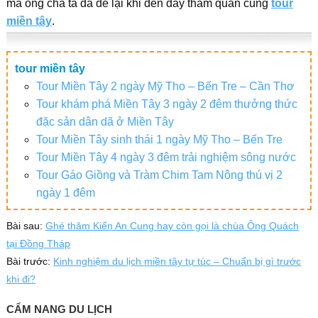
mà ông cha ta đã để lại khi đến đây tham quan cùng
tour
miền tây
.
tour miền tây
Tour Miền Tây 2 ngày Mỹ Tho – Bến Tre – Cần Thơ
Tour khám phá Miền Tây 3 ngày 2 đêm thưởng thức
đặc sản dân dã ở Miền Tây
Tour Miền Tây sinh thái 1 ngày Mỹ Tho – Bến Tre
Tour Miền Tây 4 ngày 3 đêm trải nghiệm sông nước
Tour Gáo Giồng và Tràm Chim Tam Nông thú vị 2
ngày 1 đêm
Bài sau:
Ghé thăm Kiến An Cung hay còn gọi là chùa Ông Quách
tại Đồng Tháp
Bài trước:
Kinh nghiệm du lịch miền tây tự túc – Chuẩn bị gì trước
khi đi?
CẨM NANG DU LỊCH