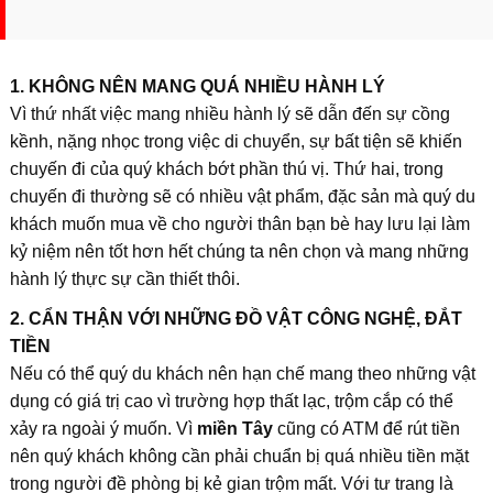
1. KHÔNG NÊN MANG QUÁ NHIỀU HÀNH LÝ
Vì thứ nhất việc mang nhiều hành lý sẽ dẫn đến sự cồng
kềnh, nặng nhọc trong việc di chuyển, sự bất tiện sẽ khiến
chuyến đi của quý khách bớt phần thú vị. Thứ hai, trong
chuyến đi thường sẽ có nhiều vật phẩm, đặc sản mà quý du
khách muốn mua về cho người thân bạn bè hay lưu lại làm
kỷ niệm nên tốt hơn hết chúng ta nên chọn và mang những
hành lý thực sự cần thiết thôi.
2. CẨN THẬN VỚI NHỮNG ĐỒ VẬT CÔNG NGHỆ, ĐẮT
TIỀN
Nếu có thể quý du khách nên hạn chế mang theo những vật
dụng có giá trị cao vì trường hợp thất lạc, trộm cắp có thể
xảy ra ngoài ý muốn. Vì
miền Tây
cũng có ATM để rút tiền
nên quý khách không cần phải chuẩn bị quá nhiều tiền mặt
trong người đề phòng bị kẻ gian trộm mất. Với tư trang là