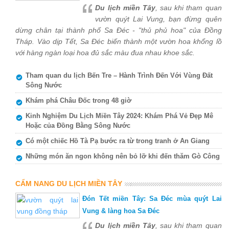
Du lịch miền Tây
, sau khi tham quan
vườn quýt Lai Vung, bạn đừng quên
dừng chân tại thành phố Sa Đéc - "thủ phủ hoa" của Đồng
Tháp. Vào dịp Tết, Sa Đéc biến thành một vườn hoa khổng lồ
với hàng ngàn loại hoa đủ sắc màu đua nhau khoe sắc.
Tham quan du lịch Bến Tre – Hành Trình Đến Với Vùng Đất
Sông Nước
Khám phá Châu Đốc trong 48 giờ
Kinh Nghiệm Du Lịch Miền Tây 2024: Khám Phá Vẻ Đẹp Mê
Hoặc của Đồng Bằng Sông Nước
Có một chiếc Hồ Tà Pạ bước ra từ trong tranh ở An Giang
Những món ăn ngon không nên bỏ lỡ khi đến thăm Gò Công
CẨM NANG DU LỊCH MIỀN TÂY
Đón Tết miền Tây: Sa Đéc mùa quýt Lai
Vung & làng hoa Sa Đéc
Du lịch miền Tây
, sau khi tham quan