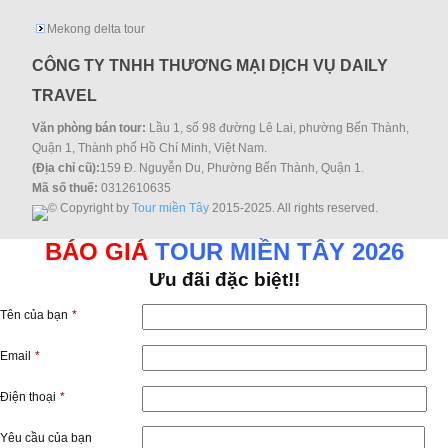
Mekong delta tour
CÔNG TY TNHH THƯƠNG MẠI DỊCH VỤ DAILY
TRAVEL
Văn phòng bán tour:
Lầu 1, số 98 đường Lê Lai, phường Bến Thành,
Quận 1, Thành phố Hồ Chí Minh, Việt Nam.
(Địa chỉ cũ):
159 Đ. Nguyễn Du, Phường Bến Thành, Quận 1.
Mã số thuế:
0312610635
© Copyright by
Tour miền Tây
2015-2025. All rights reserved.
BÁO GIÁ
TOUR MIỀN TÂY 2026
Ưu đãi đặc biệt!!
Tên của bạn
*
Email
*
Điện thoại
*
Yêu cầu của bạn