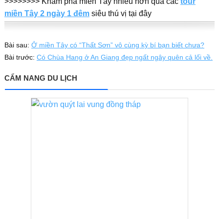
>>>>>>>> Khám phá miền Tây nhiều hơn qua các
tour
miền Tây 2 ngày 1 đêm
siêu thú vị tại đây
Bài sau:
Ở miền Tây có “Thất Sơn” vô cùng kỳ bí bạn biết chưa?
Bài trước:
Có Chùa Hang ở An Giang đẹp ngất ngây quên cả lối về.
CẨM NANG DU LỊCH