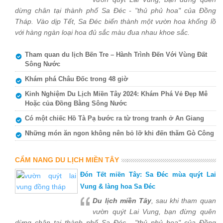
dừng chân tại thành phố Sa Đéc - "thủ phủ hoa" của Đồng
Tháp. Vào dịp Tết, Sa Đéc biến thành một vườn hoa khổng lồ
với hàng ngàn loại hoa đủ sắc màu đua nhau khoe sắc.
Tham quan du lịch Bến Tre – Hành Trình Đến Với Vùng Đất
Sông Nước
Khám phá Châu Đốc trong 48 giờ
Kinh Nghiệm Du Lịch Miền Tây 2024: Khám Phá Vẻ Đẹp Mê
Hoặc của Đồng Bằng Sông Nước
Có một chiếc Hồ Tà Pạ bước ra từ trong tranh ở An Giang
Những món ăn ngon không nên bỏ lỡ khi đến thăm Gò Công
CẨM NANG DU LỊCH MIỀN TÂY
Đón Tết miền Tây: Sa Đéc mùa quýt Lai
Vung & làng hoa Sa Đéc
Du lịch miền Tây
, sau khi tham quan
vườn quýt Lai Vung, bạn đừng quên
dừng chân tại thành phố Sa Đéc - "thủ phủ hoa" của Đồng