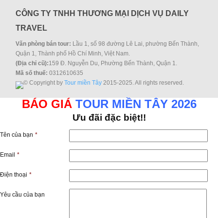
CÔNG TY TNHH THƯƠNG MẠI DỊCH VỤ DAILY
TRAVEL
Văn phòng bán tour:
Lầu 1, số 98 đường Lê Lai, phường Bến Thành,
Quận 1, Thành phố Hồ Chí Minh, Việt Nam.
(Địa chỉ cũ):
159 Đ. Nguyễn Du, Phường Bến Thành, Quận 1.
Mã số thuế:
0312610635
© Copyright by
Tour miền Tây
2015-2025. All rights reserved.
BÁO GIÁ
TOUR MIỀN TÂY 2026
Ưu đãi đặc biệt!!
Tên của bạn
*
Email
*
Điện thoại
*
Yêu cầu của bạn