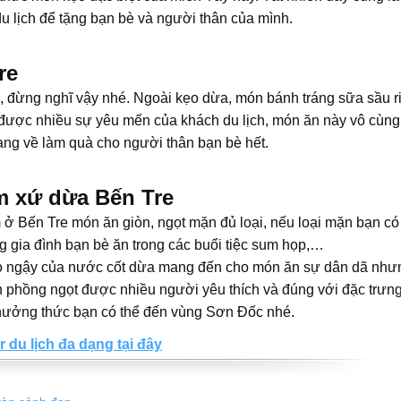
 lịch để tặng bạn bè và người thân của mình.
re
i, đừng nghĩ vậy nhé. Ngoài kẹo dừa, món bánh tráng sữa sầu r
 được nhiều sự yêu mến của khách du lịch, món ăn này vô cùng
ang về làm quà cho người thân bạn bè hết.
 xứ dừa Bến Tre
 Bến Tre món ăn giòn, ngọt mặn đủ loại, nếu loại mặn bạn có
ng gia đình bạn bè ăn trong các buổi tiệc sum họp,…
o ngậy của nước cốt dừa mang đến cho món ăn sự dân dã như
h phồng ngọt được nhiều người yêu thích và đúng với đặc trưn
thưởng thức bạn có thể đến vùng Sơn Đốc nhé.
du lịch đa dạng tại đây