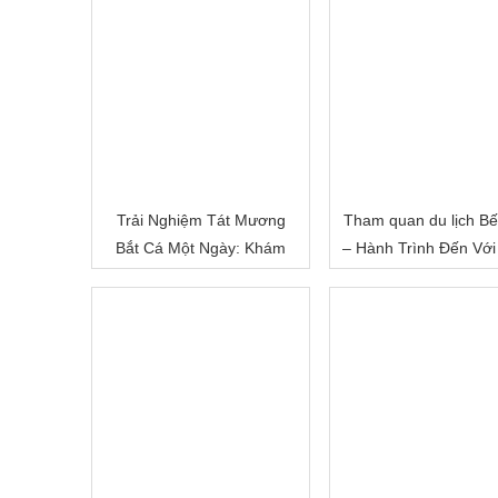
Trải Nghiệm Tát Mương
Tham quan du lịch Bế
Bắt Cá Một Ngày: Khám
– Hành Trình Đến Với
Phá Cuộc Sống Miền Quê
Đất Sông Nước
Việt Nam