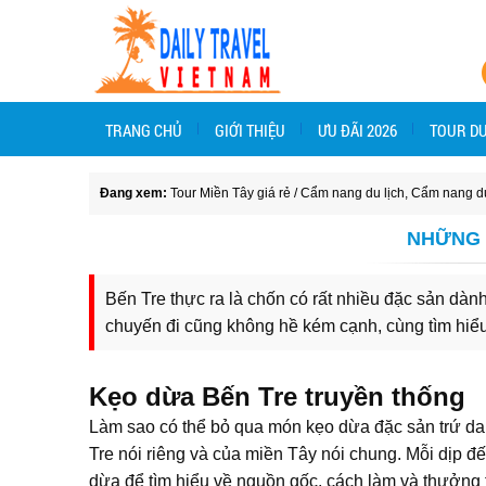
TRANG CHỦ
GIỚI THIỆU
ƯU ĐÃI 2026
TOUR DU
Đang xem:
Tour Miền Tây giá rẻ
/
Cẩm nang du lịch
,
Cẩm nang du
NHỮNG 
Bến Tre thực ra là chốn có rất nhiều đặc sản dà
chuyến đi cũng không hề kém cạnh, cùng tìm hiểu
Kẹo dừa Bến Tre truyền thống
Làm sao có thể bỏ qua món kẹo dừa đặc sản trứ d
Tre nói riêng và của miền Tây nói chung. Mỗi dịp đ
dừa để tìm hiểu về nguồn gốc, cách làm và thưởng 