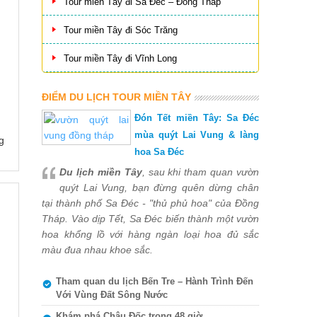
Tour miền Tây đi Sa Đéc – Đồng Tháp
Tour miền Tây đi Sóc Trăng
Tour miền Tây đi Vĩnh Long
ĐIỂM DU LỊCH TOUR MIỀN TÂY
Đón Tết miền Tây: Sa Đéc
mùa quýt Lai Vung & làng
g
hoa Sa Đéc
Du lịch miền Tây
, sau khi tham quan vườn
quýt Lai Vung, bạn đừng quên dừng chân
tại thành phố Sa Đéc - "thủ phủ hoa" của Đồng
Tháp. Vào dịp Tết, Sa Đéc biến thành một vườn
hoa khổng lồ với hàng ngàn loại hoa đủ sắc
màu đua nhau khoe sắc.
Tham quan du lịch Bến Tre – Hành Trình Đến
Với Vùng Đất Sông Nước
Khám phá Châu Đốc trong 48 giờ