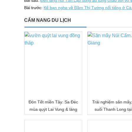
Bài sau:
Đến làng nổi Tân Lập sống ảo tung chảo với vô 
Bài trước:
Kể bạn nghe về Đầm Thị Tường nổi tiếng ở C
CẨM NANG DU LỊCH
Đón Tết miền Tây: Sa Đéc
Trải nghiệm săn mây
mùa quýt Lai Vung & làng
suối Thanh Long tại
hoa Sa Đéc
Cấm