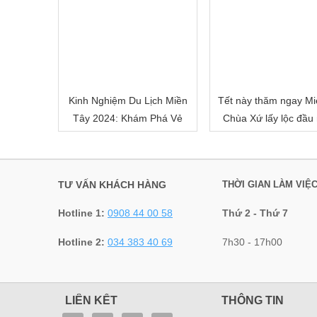
Kinh Nghiệm Du Lịch Miền
Tết này thăm ngay Mi
Tây 2024: Khám Phá Vẻ
Chùa Xứ lấy lộc đầu
Đẹp Mê Hoặc của Đồng
nhé!
Bằng Sông Nước
TƯ VẤN KHÁCH HÀNG
THỜI GIAN LÀM VIỆ
Hotline 1:
0908 44 00 58
Thứ 2 - Thứ 7
Hotline 2:
034 383 40 69
7h30 - 17h00
LIÊN KẾT
THÔNG TIN