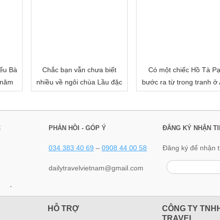
ếu Bà
Chắc bạn vẫn chưa biết
Có một chiếc Hồ Tà P
 năm
nhiều về ngôi chùa Lầu đặc
bước ra từ trong tranh ở
biệt của miền Tây đâu!
Giang
C
PHẢN HỒI - GÓP Ý
ĐĂNG KÝ NHẬN TI
034 383 40 69
–
0908 44 00 58
Đăng ký để nhận t
dailytravelvietnam@gmail.com
.
HỖ TRỢ
CÔNG TY TNHH
TRAVEL