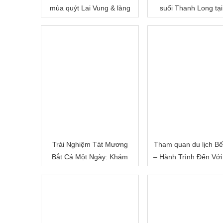
mùa quýt Lai Vung & làng
suối Thanh Long tại
hoa Sa Đéc
Cấm
Trải Nghiệm Tát Mương
Tham quan du lịch Bế
Bắt Cá Một Ngày: Khám
– Hành Trình Đến Với
Phá Cuộc Sống Miền Quê
Đất Sông Nước
Việt Nam