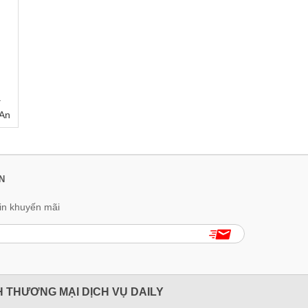
ạ
 An
N
in khuyến mãi
 THƯƠNG MẠI DỊCH VỤ DAILY