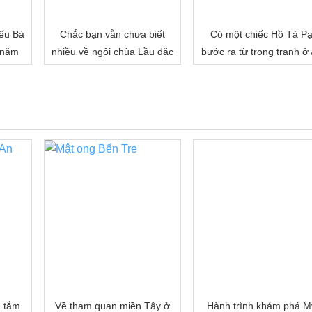
ếu Bà
Chắc bạn vẫn chưa biết
Có một chiếc Hồ Tà P
 năm
nhiều về ngôi chùa Lầu đặc
bước ra từ trong tranh ở
biệt của miền Tây đâu!
Giang
, tắm
Về tham quan miền Tây ở
Hành trình khám phá M