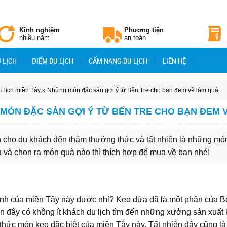
Kinh nghiệm
Phương tiện
nhiều năm
an toàn
 LỊCH
ĐIỂM DU LỊCH
CẨM NANG DU LỊCH
LIÊN HỆ
 lịch miền Tây
» Những món đặc sản gợi ý từ Bến Tre cho bạn đem về làm quà
MÓN ĐẶC SẢN GỢI Ý TỪ BẾN TRE CHO BẠN ĐEM 
nh cho du khách đến thăm thưởng thức và tất nhiên là những mó
 và chọn ra món quà nào thì thích hợp để mua về bạn nhé!
anh của miền Tây này được nhỉ? Kẹo dừa đã là một phần của B
ến đây có không ít khách du lịch tìm đến những xưởng sản xuất
thức món kẹo đặc biệt của miền Tây này. Tất nhiên đây cũng là