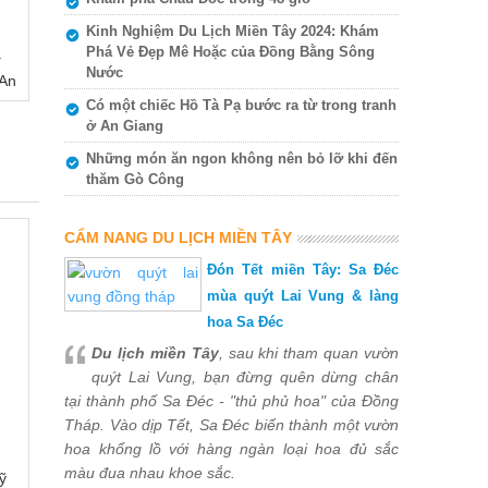
Kinh Nghiệm Du Lịch Miền Tây 2024: Khám
Phá Vẻ Đẹp Mê Hoặc của Đồng Bằng Sông
ạ
Nước
 An
Có một chiếc Hồ Tà Pạ bước ra từ trong tranh
ở An Giang
Những món ăn ngon không nên bỏ lỡ khi đến
thăm Gò Công
CẨM NANG DU LỊCH MIỀN TÂY
Đón Tết miền Tây: Sa Đéc
mùa quýt Lai Vung & làng
hoa Sa Đéc
Du lịch miền Tây
, sau khi tham quan vườn
quýt Lai Vung, bạn đừng quên dừng chân
tại thành phố Sa Đéc - "thủ phủ hoa" của Đồng
Tháp. Vào dịp Tết, Sa Đéc biến thành một vườn
hoa khổng lồ với hàng ngàn loại hoa đủ sắc
màu đua nhau khoe sắc.
ỹ