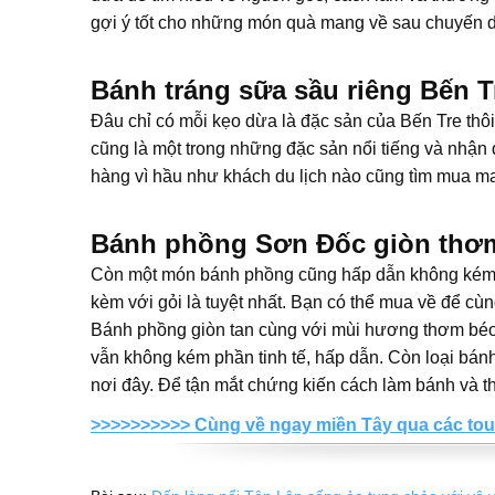
gợi ý tốt cho những món quà mang về sau chuyến du
Bánh tráng sữa sầu riêng Bến T
Đâu chỉ có mỗi kẹo dừa là đặc sản của Bến Tre thô
cũng là một trong những đặc sản nổi tiếng và nhận
hàng vì hầu như khách du lịch nào cũng tìm mua m
Bánh phồng Sơn Đốc giòn thơm
Còn một món bánh phồng cũng hấp dẫn không kém ở
kèm với gỏi là tuyệt nhất. Bạn có thể mua về để cù
Bánh phồng giòn tan cùng với mùi hương thơm bé
vẫn không kém phần tinh tế, hấp dẫn. Còn loại bán
nơi đây. Để tận mắt chứng kiến cách làm bánh và 
>>>>>>>>>> Cùng về ngay miền Tây qua các tour 