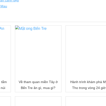
vàn cảnh đẹp
à Mau
, tắm
Về tham quan miền Tây ở
Hành trình khám phá M
 núi
Bến Tre ăn gì, mua gì?
Tho trong vòng 24 giờ