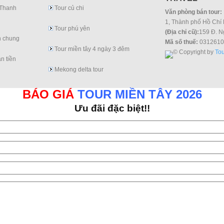
 Thanh
Tour củ chi
Văn phòng bán tour:
1, Thành phố Hồ Chí 
Tour phú yên
(Địa chỉ cũ):
159 Đ. N
h chung
Mã số thuế:
0312610
Tour miền tây 4 ngày 3 đêm
© Copyright by
Tou
n tiền
Mekong delta tour
BÁO GIÁ
TOUR MIỀN TÂY 2026
Ưu đãi đặc biệt!!