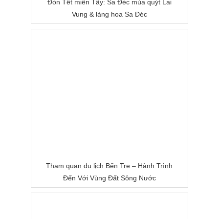
Đón Tết miền Tây: Sa Đéc mùa quýt Lai
Vung & làng hoa Sa Đéc
Tham quan du lịch Bến Tre – Hành Trình
Đến Với Vùng Đất Sông Nước