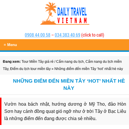
0908 44 00 58
–
034 383 40 69
(click to call)
≡ Menu
Đang xem:
Tour Miền Tây giá rẻ
/
Cẩm nang du lịch
,
Cẩm nang du lịch miền
Tây
,
Điểm du lịch tour miền tây
» Những điểm đến miền Tây ‘hot’ nhất hè này
NHỮNG ĐIỂM ĐẾN MIỀN TÂY ‘HOT’ NHẤT HÈ
NÀY
Vườn hoa bách nhật, hướng dương ở Mỹ Tho, đảo Hòn
Sơn hay cánh đồng quạt gió ngỡ như ở trời Tây ở Bạc Liêu
là những điểm đến đang được chia sẻ nhiều.