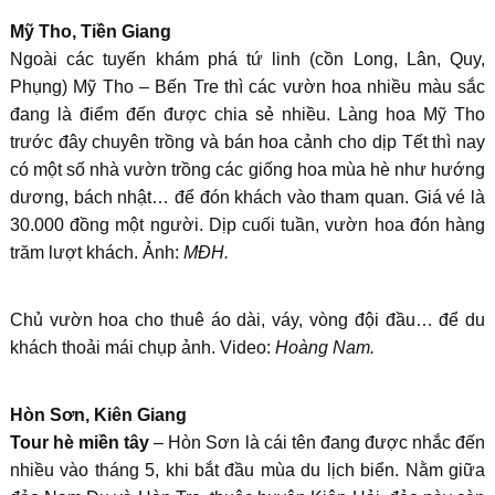
Mỹ Tho, Tiền Giang
Ngoài các tuyến khám phá tứ linh (cồn Long, Lân, Quy,
Phụng) Mỹ Tho – Bến Tre thì các vườn hoa nhiều màu sắc
đang là điểm đến được chia sẻ nhiều. Làng hoa Mỹ Tho
trước đây chuyên trồng và bán hoa cảnh cho dịp Tết thì nay
có một số nhà vườn trồng các giống hoa mùa hè như hướng
dương, bách nhật… để đón khách vào tham quan. Giá vé là
30.000 đồng một người. Dịp cuối tuần, vườn hoa đón hàng
trăm lượt khách. Ảnh:
MĐH.
Chủ vườn hoa cho thuê áo dài, váy, vòng đội đầu… để du
khách thoải mái chụp ảnh. Video:
Hoàng Nam.
Hòn Sơn, Kiên Giang
Tour hè miền tây
– Hòn Sơn là cái tên đang được nhắc đến
nhiều vào tháng 5, khi bắt đầu mùa du lịch biển. Nằm giữa