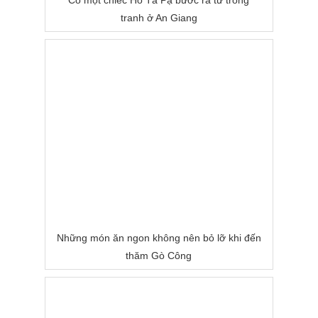
Có một chiếc Hồ Tà Pạ bước ra từ trong
tranh ở An Giang
Những món ăn ngon không nên bỏ lỡ khi đến
thăm Gò Công