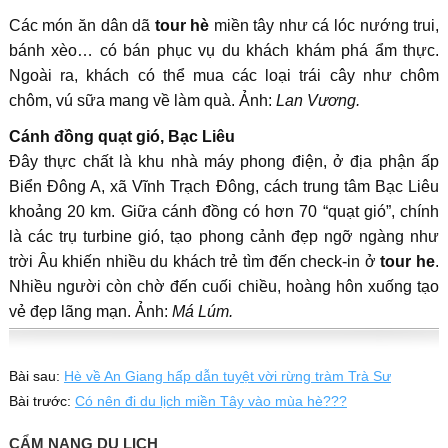
Các món ăn dân dã
tour hè
miền tây như cá lóc nướng trui,
bánh xèo… có bán phục vụ du khách khám phá ẩm thực.
Ngoài ra, khách có thể mua các loại trái cây như chôm
chôm, vú sữa mang về làm quà. Ảnh:
Lan Vương.
Cánh đồng quạt gió, Bạc Liêu
Đây thực chất là khu nhà máy phong điện, ở địa phận ấp
Biển Đông A, xã Vĩnh Trạch Đông, cách trung tâm Bạc Liêu
khoảng 20 km. Giữa cánh đồng có hơn 70 “quạt gió”, chính
là các trụ turbine gió, tạo phong cảnh đẹp ngỡ ngàng như
trời Âu khiến nhiều du khách trẻ tìm đến check-in ở
tour he
.
Nhiều người còn chờ đến cuối chiều, hoàng hôn xuống tạo
vẻ đẹp lãng mạn. Ảnh:
Má Lúm.
Bài sau:
Hè về An Giang hấp dẫn tuyệt vời rừng tràm Trà Sư
Bài trước:
Có nên đi du lịch miền Tây vào mùa hè???
CẨM NANG DU LỊCH