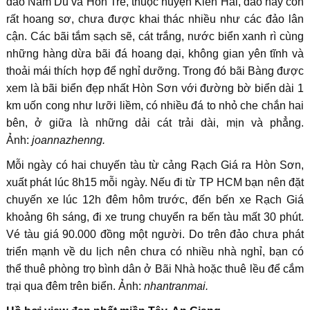
đảo Nam Du và Hòn Tre, thuộc huyện Kiên Hải, đảo này còn
rất hoang sơ, chưa được khai thác nhiều như các đảo lân
cận. Các bãi tắm sạch sẽ, cát trắng, nước biển xanh rì cùng
những hàng dừa bãi đá hoang dại, không gian yên tĩnh và
thoải mái thích hợp để nghỉ dưỡng. Trong đó bãi Bàng được
xem là bãi biển đẹp nhất Hòn Sơn với đường bờ biển dài 1
km uốn cong như lưỡi liềm, có nhiều đá to nhỏ che chắn hai
bên, ở giữa là những dải cát trải dài, mịn và phẳng.
Ảnh:
joannazhenng.
Mỗi ngày có hai chuyến tàu từ cảng Rạch Giá ra Hòn Sơn,
xuất phát lúc 8h15 mỗi ngày. Nếu đi từ TP HCM bạn nên đặt
chuyến xe lúc 12h đêm hôm trước, đến bến xe Rạch Giá
khoảng 6h sáng, đi xe trung chuyển ra bến tàu mất 30 phút.
Vé tàu giá 90.000 đồng một người. Do trên đảo chưa phát
triển mạnh về du lịch nên chưa có nhiều nhà nghỉ, bạn có
thể thuê phòng trọ bình dân ở Bãi Nhà hoặc thuê lều để cắm
trại qua đêm trên biển. Ảnh:
nhantranmai.