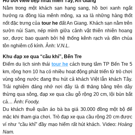
Hồ bơi view đẹp nhất miền Tây, An Giang
Nằm trong một khách sạn hạng sang, hồ bơi xanh ngắt
hướng ra đồng lúa mênh mông, xa xa là những hàng thốt
nốt đặc trưng của
tour he
đất An Giang. Khách sạn nằm trên
sườn núi Sam, nép mình giữa cảnh vật thiên nhiên hoang
sơ, được bao quanh bởi hệ thống kênh rạch và đền chùa
tôn nghiêm cổ kính. Ảnh:
V.N.L.
Khu đạp xe qua “cầu khỉ”, Bến Tre
Điểm du lịch sinh thái
tour he
cách trung tâm TP Bến Tre 5
km, rộng hơn 10 ha có nhiều hoạt động phát triển từ trò chơi
vùng sông nước đang thu hút cả khách Việt lẫn khách Tây.
Trải nghiệm đáng nhớ nơi đây là đi thăng bằng trên dây
thừng qua sông, đạp xe qua cầu gỗ rộng 20 cm, lội bùn bắt
cá… Ảnh:
Foody.
Du khách thuê quần áo bà ba giá 30.000 đồng một bộ để
mặc khi tham gia chơi. Trò đạp xe qua cầu rộng 20 cm được
ví như “cầu khỉ” đầy mạo hiểm rất hút khách. Video:
Hoàng
Nam.