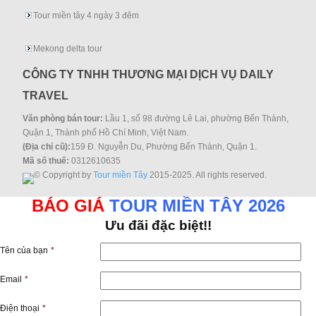
Tour miền tây 4 ngày 3 đêm
Mekong delta tour
CÔNG TY TNHH THƯƠNG MẠI DỊCH VỤ DAILY
TRAVEL
Văn phòng bán tour:
Lầu 1, số 98 đường Lê Lai, phường Bến Thành,
Quận 1, Thành phố Hồ Chí Minh, Việt Nam.
(Địa chỉ cũ):
159 Đ. Nguyễn Du, Phường Bến Thành, Quận 1.
Mã số thuế:
0312610635
© Copyright by
Tour miền Tây
2015-2025. All rights reserved.
BÁO GIÁ
TOUR MIỀN TÂY 2026
Ưu đãi đặc biệt!!
Tên của bạn
*
Email
*
Điện thoại
*