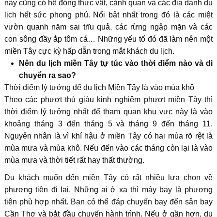
này cũng có hệ động thực vật, cảnh quan và các địa danh du
lịch hết sức phong phú. Nổi bật nhất trong đó là các miệt
vườn quanh năm sai trĩu quả, các rừng ngập mặn và các
con sông đầy ắp tôm cá… Những yếu tố đó đã làm nên một
miền Tây cực kỳ hấp dẫn trong mắt khách du lịch.
Nên du lịch miền Tây tự túc vào thời điểm nào và di
chuyển ra sao?
Thời điểm lý tưởng để du lịch Miền Tây là vào mùa khô
Theo các phượt thủ giàu kinh nghiệm phượt miền Tây thì
thời điểm lý tưởng nhất để tham quan khu vực này là vào
khoảng tháng 3 đến tháng 5 và tháng 9 đến tháng 11.
Nguyên nhân là vì khí hậu ở miền Tây có hai mùa rõ rệt là
mùa mưa và mùa khô. Nếu đến vào các tháng còn lại là vào
mùa mưa và thời tiết rất hay thất thường.
Du khách muốn đến miền Tây có rất nhiều lựa chọn về
phương tiện đi lại. Những ai ở xa thì máy bay là phương
tiện phù hợp nhất. Bạn có thể đáp chuyến bay đến sân bay
Cần Thơ và bắt đầu chuyến hành trình. Nếu ở gần hơn, du