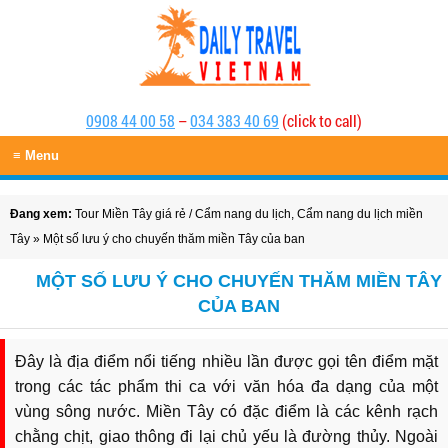
0908 44 00 58
–
034 383 40 69
(click to call)
≡ Menu
Đang xem:
Tour Miền Tây giá rẻ
/
Cẩm nang du lịch
,
Cẩm nang du lịch miền
Tây
» Một số lưu ý cho chuyến thăm miền Tây của ban
MỘT SỐ LƯU Ý CHO CHUYẾN THĂM MIỀN TÂY
CỦA BAN
Đây là địa điểm nổi tiếng nhiều lần được gọi tên điểm mặt
trong các tác phẩm thi ca với văn hóa đa dạng của một
vùng sông nước. Miền Tây có đặc điểm là các kênh rạch
chằng chịt, giao thông đi lại chủ yếu là đường thủy. Ngoài