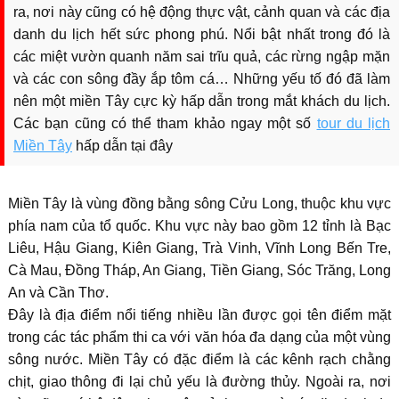
ra, nơi này cũng có hệ động thực vật, cảnh quan và các địa
danh du lịch hết sức phong phú. Nổi bật nhất trong đó là
các miệt vườn quanh năm sai trĩu quả, các rừng ngập mặn
và các con sông đầy ắp tôm cá… Những yếu tố đó đã làm
nên một miền Tây cực kỳ hấp dẫn trong mắt khách du lịch.
Các bạn cũng có thể tham khảo ngay một số
tour du lịch
Miền Tây
hấp dẫn tại đây
Miền Tây là vùng đồng bằng sông Cửu Long, thuộc khu vực
phía nam của tổ quốc. Khu vực này bao gồm 12 tỉnh là Bạc
Liêu, Hậu Giang, Kiên Giang, Trà Vinh, Vĩnh Long Bến Tre,
Cà Mau, Đồng Tháp, An Giang, Tiền Giang, Sóc Trăng, Long
An và Cần Thơ.
Đây là địa điểm nổi tiếng nhiều lần được gọi tên điểm mặt
trong các tác phẩm thi ca với văn hóa đa dạng của một vùng
sông nước. Miền Tây có đặc điểm là các kênh rạch chằng
chịt, giao thông đi lại chủ yếu là đường thủy. Ngoài ra, nơi