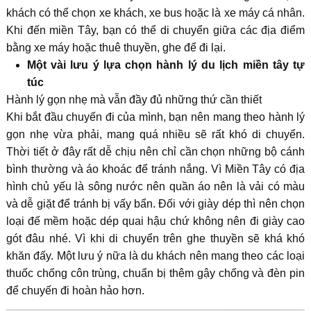
khách có thể chọn xe khách, xe bus hoặc là xe máy cá nhân.
Khi đến miền Tây, bạn có thể di chuyển giữa các địa điểm
bằng xe máy hoặc thuê thuyền, ghe để đi lại.
Một vài lưu ý lựa chọn hành lý du lịch miền tây tự
túc
Hành lý gọn nhẹ mà vẫn đầy đủ những thứ cần thiết
Khi bắt đầu chuyến đi của mình, bạn nên mang theo hành lý
gọn nhẹ vừa phải, mang quá nhiều sẽ rất khó di chuyển.
Thời tiết ở đây rất dễ chịu nên chỉ cần chọn những bộ cánh
bình thường và áo khoác để tránh nắng. Vì Miền Tây có địa
hình chủ yếu là sông nước nên quần áo nên là vải có màu
và dễ giặt để tránh bị vấy bẩn. Đối với giày dép thì nên chọn
loại đế mềm hoặc dép quai hậu chứ không nên đi giày cao
gót đâu nhé. Vì khi di chuyển trên ghe thuyền sẽ khá khó
khăn đấy. Một lưu ý nữa là du khách nên mang theo các loại
thuốc chống côn trùng, chuẩn bị thêm gậy chống và đèn pin
để chuyến đi hoàn hảo hơn.