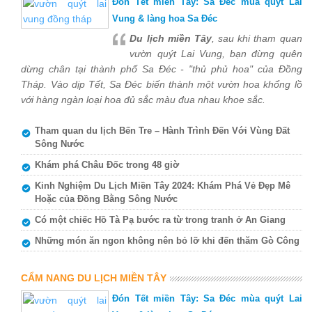
Đón Tết miền Tây: Sa Đéc mùa quýt Lai
Vung & làng hoa Sa Đéc
Du lịch miền Tây
, sau khi tham quan
vườn quýt Lai Vung, bạn đừng quên
dừng chân tại thành phố Sa Đéc - "thủ phủ hoa" của Đồng
Tháp. Vào dịp Tết, Sa Đéc biến thành một vườn hoa khổng lồ
với hàng ngàn loại hoa đủ sắc màu đua nhau khoe sắc.
Tham quan du lịch Bến Tre – Hành Trình Đến Với Vùng Đất
Sông Nước
Khám phá Châu Đốc trong 48 giờ
Kinh Nghiệm Du Lịch Miền Tây 2024: Khám Phá Vẻ Đẹp Mê
Hoặc của Đồng Bằng Sông Nước
Có một chiếc Hồ Tà Pạ bước ra từ trong tranh ở An Giang
Những món ăn ngon không nên bỏ lỡ khi đến thăm Gò Công
CẨM NANG DU LỊCH MIỀN TÂY
Đón Tết miền Tây: Sa Đéc mùa quýt Lai