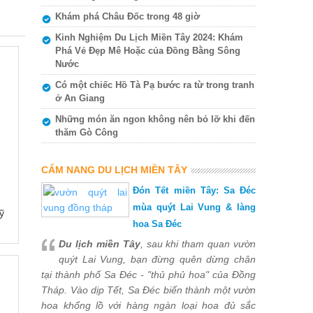
Khám phá Châu Đốc trong 48 giờ
Kinh Nghiệm Du Lịch Miền Tây 2024: Khám
Phá Vẻ Đẹp Mê Hoặc của Đồng Bằng Sông
Nước
Có một chiếc Hồ Tà Pạ bước ra từ trong tranh
ở An Giang
Những món ăn ngon không nên bỏ lỡ khi đến
thăm Gò Công
CẨM NANG DU LỊCH MIỀN TÂY
Đón Tết miền Tây: Sa Đéc
mùa quýt Lai Vung & làng
ỹ
hoa Sa Đéc
Du lịch miền Tây
, sau khi tham quan vườn
quýt Lai Vung, bạn đừng quên dừng chân
tại thành phố Sa Đéc - "thủ phủ hoa" của Đồng
Tháp. Vào dịp Tết, Sa Đéc biến thành một vườn
hoa khổng lồ với hàng ngàn loại hoa đủ sắc