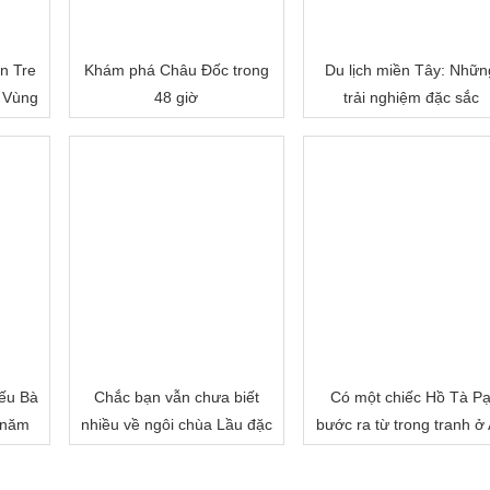
n Tre
Khám phá Châu Đốc trong
Du lịch miền Tây: Nhữn
 Vùng
48 giờ
trải nghiệm đặc sắc
ếu Bà
Chắc bạn vẫn chưa biết
Có một chiếc Hồ Tà P
 năm
nhiều về ngôi chùa Lầu đặc
bước ra từ trong tranh ở
biệt của miền Tây đâu!
Giang