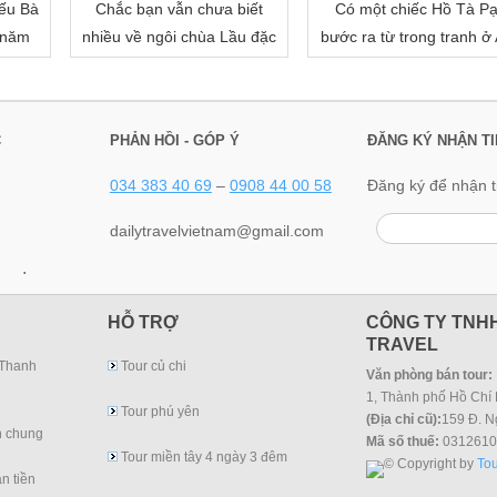
ếu Bà
Chắc bạn vẫn chưa biết
Có một chiếc Hồ Tà P
 năm
nhiều về ngôi chùa Lầu đặc
bước ra từ trong tranh ở
biệt của miền Tây đâu!
Giang
C
PHẢN HỒI - GÓP Ý
ĐĂNG KÝ NHẬN TI
034 383 40 69
–
0908 44 00 58
Đăng ký để nhận t
dailytravelvietnam@gmail.com
.
HỖ TRỢ
CÔNG TY TNHH
TRAVEL
 Thanh
Tour củ chi
Văn phòng bán tour:
1, Thành phố Hồ Chí 
Tour phú yên
(Địa chỉ cũ):
159 Đ. N
h chung
Mã số thuế:
0312610
Tour miền tây 4 ngày 3 đêm
© Copyright by
Tou
n tiền