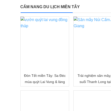
CẨM NANG DU LỊCH MIỀN TÂY
Đón Tết miền Tây: Sa Đéc
Trải nghiệm săn mây
mùa quýt Lai Vung & làng
suối Thanh Long tại
hoa Sa Đéc
Cấm