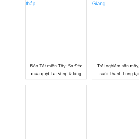
Đón Tết miền Tây: Sa Đéc
Trải nghiệm săn mây
mùa quýt Lai Vung & làng
suối Thanh Long tại
hoa Sa Đéc
Cấm