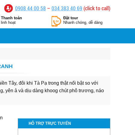
0908 44 00 58
–
034 383 40 69
(click to call)
Thanh toán
Đặt tour
linh hoạt
Nhanh chóng, dễ dàng
RANH
 Tây, đôi khi Tà Pạ trong thật nổi bật so với
g, yên ả và dịu dàng khoog chút phô trương, náo
ền
HỖ TRỢ TRỰC TUYẾN