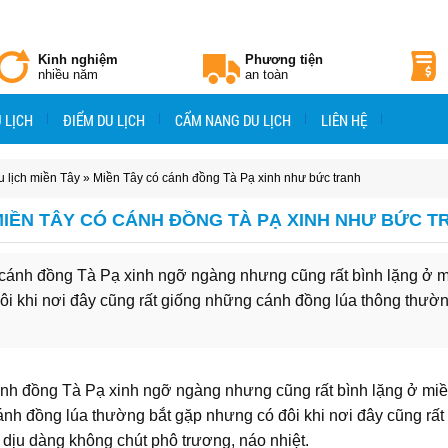
Kinh nghiệm
Phương tiện
nhiều năm
an toàn
 LỊCH
ĐIỂM DU LỊCH
CẨM NANG DU LỊCH
LIÊN HỆ
 lịch miền Tây
» Miền Tây có cánh đồng Tà Pạ xinh như bức tranh
IỀN TÂY CÓ CÁNH ĐỒNG TÀ PẠ XINH NHƯ BỨC T
ánh đồng Tà Pạ xinh ngỡ ngàng nhưng cũng rất bình lặng ở miền
i khi nơi đây cũng rất giống những cánh đồng lúa thông thườn
ánh đồng Tà Pạ xinh ngỡ ngàng nhưng cũng rất bình lặng ở mi
cánh đồng lúa thường bắt gặp nhưng có đôi khi nơi đây cũng rất
dịu dàng không chút phô trương, náo nhiệt.