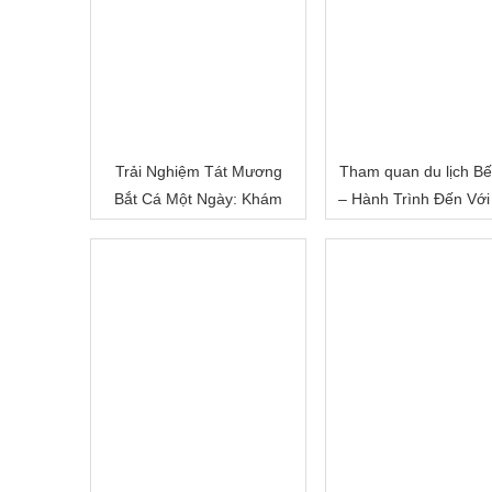
Trải Nghiệm Tát Mương
Tham quan du lịch Bế
Bắt Cá Một Ngày: Khám
– Hành Trình Đến Với
Phá Cuộc Sống Miền Quê
Đất Sông Nước
Việt Nam